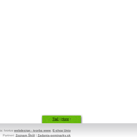
Tlač
|
Hore
↑
ia: Ivorius
webdesign - tvorba www
,
E-shop Unio
Partneri:
Zoznam Škôl
|
Zadania-seminarky.sk