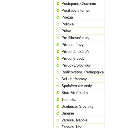
Pestujeme,Chováme
Počítače,internet
Poézia
Politika
Právo
Pre šikovné ruky
Príroda, Javy
Prírodná lekáreň
Prírodné vedy
Príručky,Slovníky
Rodičovstvo, Pedagogika
Sci - fi, fantasy
Spoločenské vedy
Starožitné knihy
Technika
Učebnice, Slovníky
Umenie
Varenie, Nápoje
Zabava, Hry