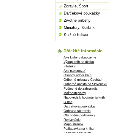
Zdravie, Šport
Darčekové poukážky
Životné príbehy
Miniatúry, Kolibrík
Knižné Edície
Dôležité informácie
Aké knihy vykupujeme
Výkup kníh na diaľku
Infolinka
Ako nakupovať
Osobný odber kníh
Odberné miesta v Čechách
Odberné miesta na Slovensku
Poštovné do zahraničia
Možnosti platby
Nápoveda k hodnoteniu kníh
O nás
Darčeková poukážka
Ochrana súkromia
Obchodné podmienky
Reklamácie
Mapa stránok
Požiadavka na knihu