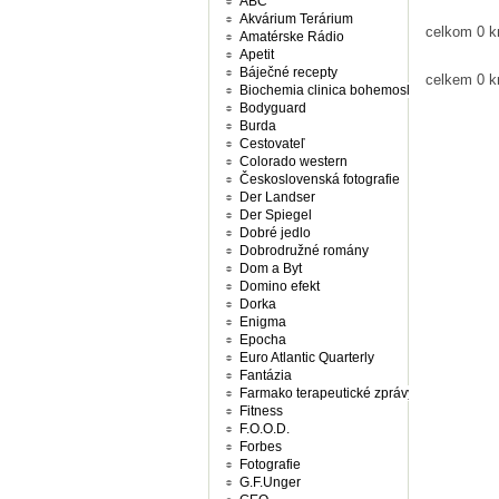
ABC
Akvárium Terárium
celkom 0 k
Amatérske Rádio
Apetit
Báječné recepty
celkem 0 k
Biochemia clinica bohemoslovaca
Bodyguard
Burda
Cestovateľ
Colorado western
Československá fotografie
Der Landser
Der Spiegel
Dobré jedlo
Dobrodružné romány
Dom a Byt
Domino efekt
Dorka
Enigma
Epocha
Euro Atlantic Quarterly
Fantázia
Farmako terapeutické zprávy
Fitness
F.O.O.D.
Forbes
Fotografie
G.F.Unger