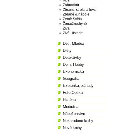
XB1
Záhradkár
Zbrane, strelci a lovci
Zbraně & náboje
Země Světa
Žena&kuchyně
Živa
Živá Historie
Deti, Mládež
Diéty
Detektívky
Dom, Hobby
Ekonomická
Geografia
Ezoterika, záhady
Foto,Optika
História
Medicína
Náboženstvo
Nezaradené knihy
Nové knihy