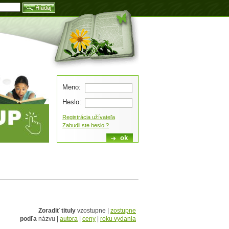
Blog
Meno:
Heslo:
Registrácia užívateľa
Zabudli ste heslo ?
Zoradiť tituly
vzostupne |
zostupne
podľa
názvu |
autora
|
ceny
|
roku vydania