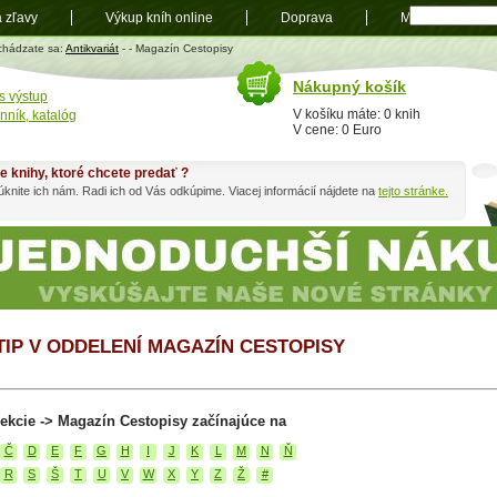
a zľavy
Výkup kníh online
Doprava
Mapa
t
chádzate sa:
Antikvariát
-
- Magazín Cestopisy
Nákupný košík
s výstup
V košíku máte: 0 knih
nník, katalóg
V cene: 0 Euro
e knihy, ktoré chcete predať ?
knite ich nám. Radi ich od Vás odkúpime. Viacej informácií nájdete na
tejto stránke.
 TIP V ODDELENÍ MAGAZÍN CESTOPISY
ekcie -> Magazín Cestopisy začínajúce na
Č
D
E
F
G
H
I
J
K
L
M
N
Ň
R
S
Š
T
U
V
W
X
Y
Z
Ž
#