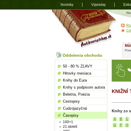
Novinky
Výpredaj
Extr
Antikvariá
Na
shop.sk
Rs
Ce
Mát
Ponú
Oddelenia obchodu
50 - 80 % ZĽAVY
Hitovky mesiaca
Knihy do Eura
Knihy s podpisom autora
KNIŽNÍ
Beletria, Poézia
Cestopisy
Cudzojazyčná
Knihy zo s
Časopisy
A
B
C
100+1
O
P
Q
21.století