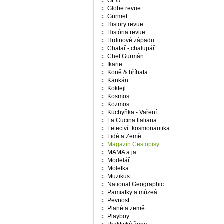
GEO
Globe revue
Gurmet
History revue
História revue
Hrdinové západu
Chatař - chalupář
Chef Gurmán
Ikarie
Koně & hříbata
Kankán
Koktejl
Kosmos
Kozmos
Kuchyňka - Vaření
La Cucina Italiana
Letectví+kosmonautika
Lidé a Země
Magazín Cestopisy
MAMA a ja
Modelář
Moletka
Muzikus
National Geographic
Pamiatky a múzeá
Pevnost
Planéta země
Playboy