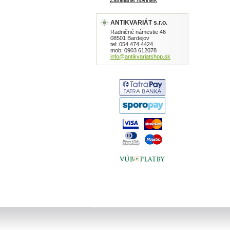
Zasielanie noviniek
ANTIKVARIÁT s.r.o.
Radničné námestie 46
08501 Bardejov
tel: 054 474 4424
mob: 0903 612078
info@antikvariatshop.sk