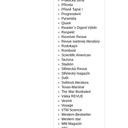
Praktická žena
Příroda
Přísně Tajné !
Progresdent
Pyramída
Quark
Reader´s Digest Výběr
Respekt
Revolver Revue
Revue svetovej literatúry
Rodokaps
Romboid
Scientific American
Sezona
Stadión
Střelecká Revue
Střelecký magazín
Svět
Světová literatura
Texas-Marshal
The War Illustrated
Válka REVUE
Vesmír
Voyage
VTM Science
Western-Bestseller
Western star
WM Magazín