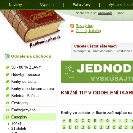
Novinky
Výpredaj
Extra zľavy
Výkup kníh onl
Antikvariát
Nachádzate sa:
Antikvariát
-
- Ikarie
shop.sk
Rss výstup
Cenník, katalóg
Chcete ušetriť ešte viac?
Nakúpte si u nás viac kníh! S rastúcou
Oddelenia obchodu
50 - 80 % ZĽAVY
Hitovky mesiaca
Knihy do Eura
Knihy s podpisom autora
KNIŽNÍ TIP V ODDELENÍ IKAR
Beletria, Poézia
Cestopisy
Cudzojazyčná
Knihy zo sekcie -> Ikarie začínajúce na
Časopisy
A
B
C
Č
D
E
F
G
H
I
J
100+1
O
P
Q
R
S
Š
T
U
V
W
X
21.století