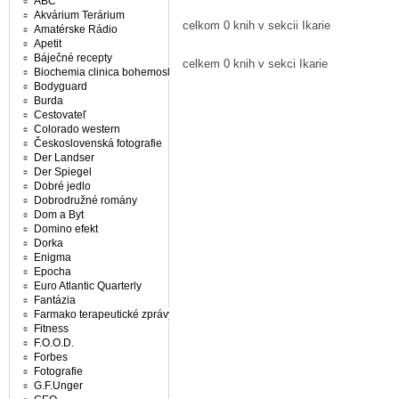
ABC
Akvárium Terárium
celkom 0 knih v sekcii Ikarie
Amatérske Rádio
Apetit
Báječné recepty
celkem 0 knih v sekci Ikarie
Biochemia clinica bohemoslovaca
Bodyguard
Burda
Cestovateľ
Colorado western
Československá fotografie
Der Landser
Der Spiegel
Dobré jedlo
Dobrodružné romány
Dom a Byt
Domino efekt
Dorka
Enigma
Epocha
Euro Atlantic Quarterly
Fantázia
Farmako terapeutické zprávy
Fitness
F.O.O.D.
Forbes
Fotografie
G.F.Unger