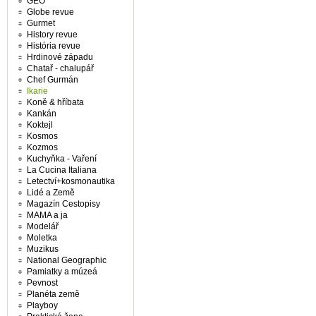
GEO
Globe revue
Gurmet
History revue
História revue
Hrdinové západu
Chatař - chalupář
Chef Gurmán
Ikarie
Koně & hříbata
Kankán
Koktejl
Kosmos
Kozmos
Kuchyňka - Vaření
La Cucina Italiana
Letectví+kosmonautika
Lidé a Země
Magazín Cestopisy
MAMA a ja
Modelář
Moletka
Muzikus
National Geographic
Pamiatky a múzeá
Pevnost
Planéta země
Playboy