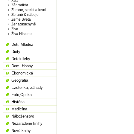
XB1
Záhradkár
Zbrane, strelci a lovci
Zbraně & náboje
Země Světa
Žena&kuchyně
Živa
Živá Historie
Deti, Mládež
Diéty
Detektívky
Dom, Hobby
Ekonomická
Geografia
Ezoterika, záhady
Foto,Optika
História
Medicína
Náboženstvo
Nezaradené knihy
Nové knihy