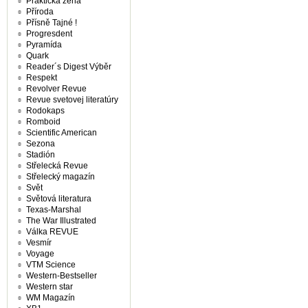
Praktická žena
Příroda
Přísně Tajné !
Progresdent
Pyramída
Quark
Reader´s Digest Výběr
Respekt
Revolver Revue
Revue svetovej literatúry
Rodokaps
Romboid
Scientific American
Sezona
Stadión
Střelecká Revue
Střelecký magazín
Svět
Světová literatura
Texas-Marshal
The War Illustrated
Válka REVUE
Vesmír
Voyage
VTM Science
Western-Bestseller
Western star
WM Magazín