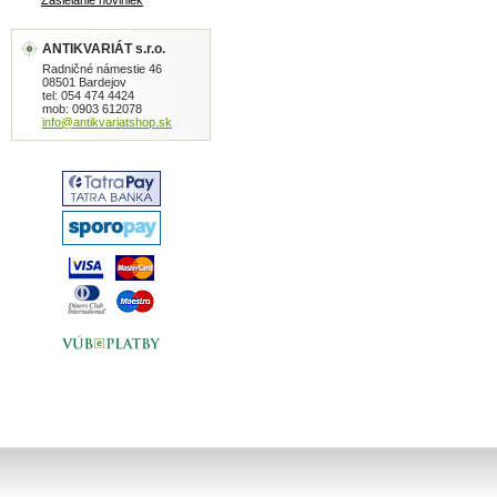
Zasielanie noviniek
ANTIKVARIÁT s.r.o.
Radničné námestie 46
08501 Bardejov
tel: 054 474 4424
mob: 0903 612078
info@antikvariatshop.sk