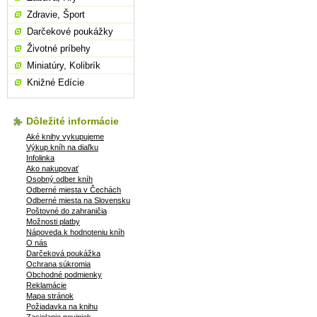
Zdravie, Šport
Darčekové poukážky
Životné príbehy
Miniatúry, Kolibrík
Knižné Edície
Dôležité informácie
Aké knihy vykupujeme
Výkup kníh na diaľku
Infolinka
Ako nakupovať
Osobný odber kníh
Odberné miesta v Čechách
Odberné miesta na Slovensku
Poštovné do zahraničia
Možnosti platby
Nápoveda k hodnoteniu kníh
O nás
Darčeková poukážka
Ochrana súkromia
Obchodné podmienky
Reklamácie
Mapa stránok
Požiadavka na knihu