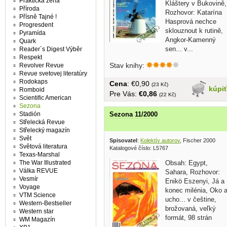
Praktická žena
Kláštery v Bukovině,
Příroda
Rozhovor: Katarína
Přísně Tajné !
Hasprová nechce
Progresdent
sklouznout k rutině,
Pyramída
Angkor-Kamenný
Quark
sen... v...
Reader´s Digest Výběr
Respekt
Stav knihy:
Revolver Revue
Revue svetovej literatúry
Rodokaps
Cena
: €0,90
(23 Kč)
kúpi
Romboid
Pre Vás:
€0,86
(22 Kč)
Scientific American
Sezona
Stadión
Sezona 11/2000
Střelecká Revue
Střelecký magazín
Svět
Spisovatel
:
Kolektív autorov
, Fischer 2000
Světová literatura
Katalogové číslo: L5767
Texas-Marshal
The War Illustrated
Obsah: Egypt,
Válka REVUE
Sahara, Rozhovor:
Vesmír
Enikö Eszenyi, Já a
Voyage
konec milénia, Oko 
VTM Science
ucho... v češtine,
Western-Bestseller
brožovaná, veľký
Western star
formát, 98 strán
WM Magazín