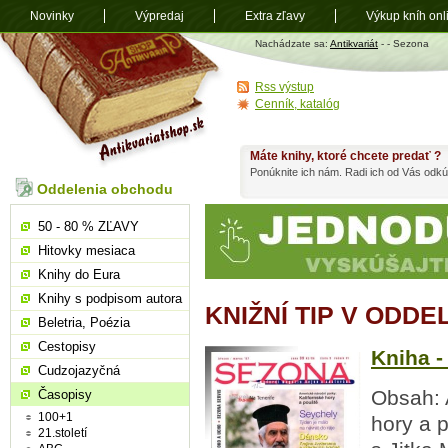
Novinky
Výpredaj
Extra zľavy
Výkup kníh onl
Antikvariát
Nachádzate sa:
Antikvariát
-
- Sezona
shop.sk
Rss výstup
Cenník, katalóg
Máte knihy, ktoré chcete predať ?
Ponúknite ich nám. Radi ich od Vás odkú
Oddelenia obchodu
50 - 80 % ZĽAVY
Hitovky mesiaca
Knihy do Eura
Knihy s podpisom autora
KNIŽNÍ TIP V ODDE
Beletria, Poézia
Cestopisy
Kniha -
Cudzojazyčná
Obsah: 
Časopisy
100+1
hory a 
21.století