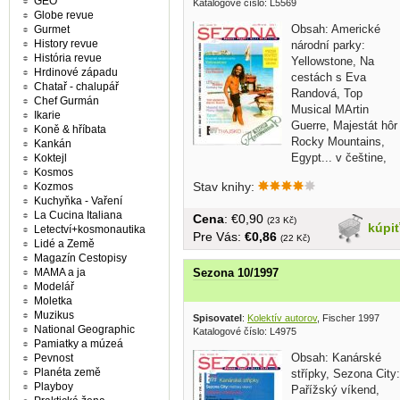
GEO
Katalogové číslo: L5569
Globe revue
Obsah: Americké
Gurmet
History revue
národní parky:
História revue
Yellowstone, Na
Hrdinové západu
cestách s Eva
Chatař - chalupář
Randová, Top
Chef Gurmán
Musical MArtin
Ikarie
Guerre, Majestát hôr
Koně & hříbata
Rocky Mountains,
Kankán
Egypt... v češtine,
Koktejl
Kosmos
brožovaná, veľký...
Stav knihy:
Kozmos
Kuchyňka - Vaření
La Cucina Italiana
Cena
: €0,90
(23 Kč)
kúpi
Letectví+kosmonautika
Pre Vás:
€0,86
(22 Kč)
Lidé a Země
Magazín Cestopisy
Sezona 10/1997
MAMA a ja
Modelář
Moletka
Muzikus
Spisovatel
:
Kolektív autorov
, Fischer 1997
National Geographic
Katalogové číslo: L4975
Pamiatky a múzeá
Obsah: Kanárské
Pevnost
Planéta země
střípky, Sezona City:
Playboy
Pařížský víkend,