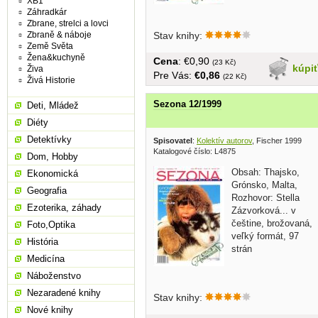
XB1
Záhradkár
Zbrane, strelci a lovci
Zbraně & náboje
Stav knihy:
Země Světa
Žena&kuchyně
Cena
: €0,90
(23 Kč)
kúpi
Živa
Pre Vás:
€0,86
(22 Kč)
Živá Historie
Sezona 12/1999
Deti, Mládež
Diéty
Detektívky
Spisovatel
:
Kolektív autorov
, Fischer 1999
Katalogové číslo: L4875
Dom, Hobby
Obsah: Thajsko,
Ekonomická
Grónsko, Malta,
Geografia
Rozhovor: Stella
Ezoterika, záhady
Zázvorková... v
češtine, brožovaná,
Foto,Optika
veľký formát, 97
História
strán
Medicína
Náboženstvo
Nezaradené knihy
Stav knihy:
Nové knihy