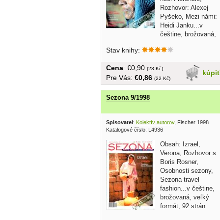
Rozhovor: Alexej
Pyšeko, Mezi námi:
Heidi Janku...v
češtine, brožovaná,
veľký...
Stav knihy:
Cena
: €0,90
(23 Kč)
kúpi
Pre Vás:
€0,86
(22 Kč)
Sezona 9/1998
Spisovatel
:
Kolektív autorov
, Fischer 1998
Katalogové číslo: L4936
Obsah: Izrael,
Verona, Rozhovor s
Boris Rosner,
Osobnosti sezony,
Sezona travel
fashion...v češtine,
brožovaná, veľký
formát, 92 strán