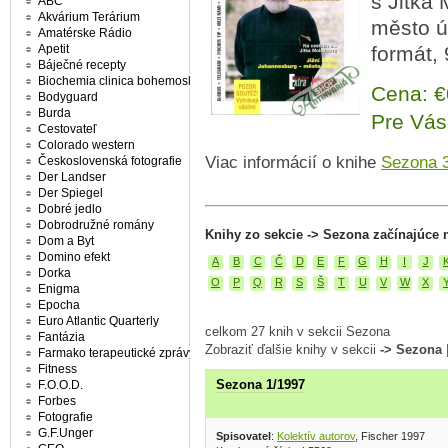
s Jitka 
ABC
Akvárium Terárium
město út
Amatérske Rádio
Apetit
formát, 
Báječné recepty
Biochemia clinica bohemoslovaca
Cena: 
Bodyguard
Burda
Pre Vás
Cestovateľ
Colorado western
Viac informácií o knihe
Sezona 
Československá fotografie
Der Landser
Der Spiegel
Dobré jedlo
Dobrodružné romány
Knihy zo sekcie -> Sezona začínajúce 
Dom a Byt
Domino efekt
A
B
C
Č
D
E
F
G
H
I
J
Dorka
O
P
Q
R
S
Š
T
U
V
W
X
Enigma
Epocha
Euro Atlantic Quarterly
celkom 27 knih v sekcii Sezona
Fantázia
Zobraziť ďalšie knihy v sekcii
-> Sezona
Farmako terapeutické zprávy
Fitness
Sezona 1/1997
F.O.O.D.
Forbes
Fotografie
G.F.Unger
Spisovatel
:
Kolektív autorov
, Fischer 1997