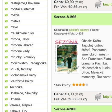
Cena
: €0,90
(23 Kč)
Pestujeme,Chováme
kúpi
Pre Vás:
€0,86
(22 Kč)
Počítače,internet
Poézia
Sezona 3/1998
Politika
Právo
Spisovatel
:
Kolektív autorov
, Fischer
Pre šikovné ruky
Katalogové číslo: L4935
Príroda, Javy
Obsah: Kréta -
Prírodná lekáreň
Tajuplný ostrov
štěstí, Panorama
Prírodné vedy
amerických měst -
Príručky,Slovníky
San Francisco Zlatá
Rodičovstvo, Pedagogika
brána na Pacifiku,
Na cestách s Luciou
Sci - fi, fantasy
Bílou, Mexické
Spoločenské vedy
momenty, Rozhovor
Starožitné knihy
s Václav...
Stav knihy:
Technika
Učebnice, Slovníky
Cena
: €0,90
(23 Kč)
kúpi
Pre Vás:
€0,86
Umenie
(22 Kč)
Varenie, Nápoje
Sezona 4/2000
Zabava, Hry