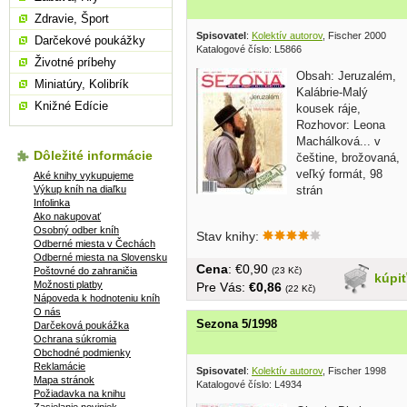
Zdravie, Šport
Spisovatel
:
Kolektív autorov
, Fischer 2000
Darčekové poukážky
Katalogové číslo: L5866
Životné príbehy
Obsah: Jeruzalém,
Miniatúry, Kolibrík
Kalábrie-Malý
Knižné Edície
kousek ráje,
Rozhovor: Leona
Machálková... v
Dôležité informácie
češtine, brožovaná,
veľký formát, 98
Aké knihy vykupujeme
Výkup kníh na diaľku
strán
Infolinka
Ako nakupovať
Osobný odber kníh
Stav knihy:
Odberné miesta v Čechách
Odberné miesta na Slovensku
Cena
: €0,90
Poštovné do zahraničia
(23 Kč)
kúpi
Možnosti platby
Pre Vás:
€0,86
(22 Kč)
Nápoveda k hodnoteniu kníh
O nás
Sezona 5/1998
Darčeková poukážka
Ochrana súkromia
Obchodné podmienky
Reklamácie
Spisovatel
:
Kolektív autorov
, Fischer 1998
Mapa stránok
Katalogové číslo: L4934
Požiadavka na knihu