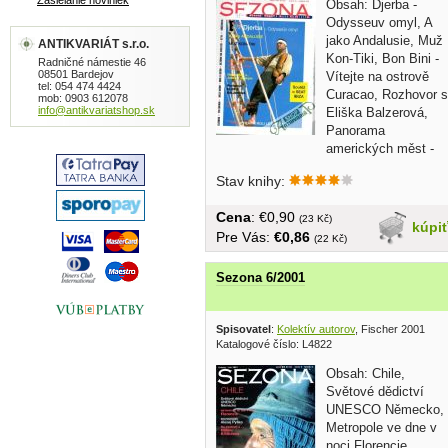
Zasielanie noviniek
Obsah: Djerba -
Odysseuv omyl, A
jako Andalusie, Muž
ANTIKVARIÁT s.r.o.
Kon-Tiki, Bon Bini -
Radničné námestie 46
08501 Bardejov
Vítejte na ostrově
tel: 054 474 4424
Curacao, Rozhovor s
mob: 0903 612078
info@antikvariatshop.sk
Eliška Balzerová,
Panorama
amerických měst -
Miami...v...
Stav knihy:
Cena
: €0,90
(23 Kč)
kúpi
Pre Vás:
€0,86
(22 Kč)
Sezona 6/2001
Spisovatel
:
Kolektív autorov
, Fischer 2001
Katalogové číslo: L4822
Obsah: Chile,
Světové dědictví
UNESCO Německo,
Metropole ve dne v
noci Florencie,