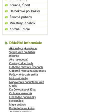
Zdravie, Šport
Darčekové poukážky
Životné príbehy
Miniatúry, Kolibrík
Knižné Edície
Dôležité informácie
Aké knihy vykupujeme
Výkup kníh na diaľku
Infolinka
Ako nakupovať
Osobný odber kníh
Odberné miesta v Čechách
Odberné miesta na Slovensku
Poštovné do zahraničia
Možnosti platby
Nápoveda k hodnoteniu kníh
O nás
Darčeková poukážka
Ochrana súkromia
Obchodné podmienky
Reklamácie
Mapa stránok
Požiadavka na knihu