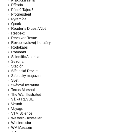
Praktická žena
Příroda
Přísně Tajné !
Progresdent
Pyramída
Quark
Reader´s Digest Výběr
Respekt
Revolver Revue
Revue svetovej literatúry
Rodokaps
Romboid
Scientific American
Sezona
Stadión
Střelecká Revue
Střelecký magazín
Svět
Světová literatura
Texas-Marshal
The War Illustrated
Válka REVUE
Vesmír
Voyage
VTM Science
Western-Bestseller
Western star
WM Magazín