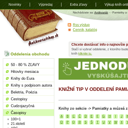
Novinky
Výpredaj
Extra zľavy
Výkup kníh onl
Antikvariát
Nachádzate sa:
Antikvariát
-
- Pamiatky a
shop.sk
Rss výstup
Cenník, katalóg
Chcete dostávať info o najnovšie p
Stačí si vybrať oddelenie, z ktorého bud
Oddelenia obchodu
kníh
kliknite tu.
50 - 80 % ZĽAVY
Hitovky mesiaca
Knihy do Eura
Knihy s podpisom autora
KNIŽNÍ TIP V ODDELENÍ PAM
Beletria, Poézia
Cestopisy
Cudzojazyčná
Knihy zo sekcie -> Pamiatky a múzeá z
Časopisy
A
B
C
Č
D
E
F
G
H
I
J
100+1
O
P
Q
R
S
Š
T
U
V
W
X
21.století