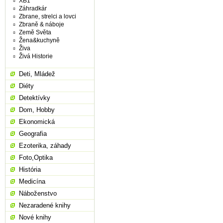
XB1
Záhradkár
Zbrane, strelci a lovci
Zbraně & náboje
Země Světa
Žena&kuchyně
Živa
Živá Historie
Deti, Mládež
Diéty
Detektívky
Dom, Hobby
Ekonomická
Geografia
Ezoterika, záhady
Foto,Optika
História
Medicína
Náboženstvo
Nezaradené knihy
Nové knihy