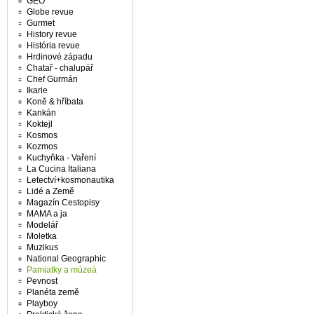
GEO
Globe revue
Gurmet
History revue
História revue
Hrdinové západu
Chatař - chalupář
Chef Gurmán
Ikarie
Koně & hříbata
Kankán
Koktejl
Kosmos
Kozmos
Kuchyňka - Vaření
La Cucina Italiana
Letectví+kosmonautika
Lidé a Země
Magazín Cestopisy
MAMA a ja
Modelář
Moletka
Muzikus
National Geographic
Pamiatky a múzeá
Pevnost
Planéta země
Playboy