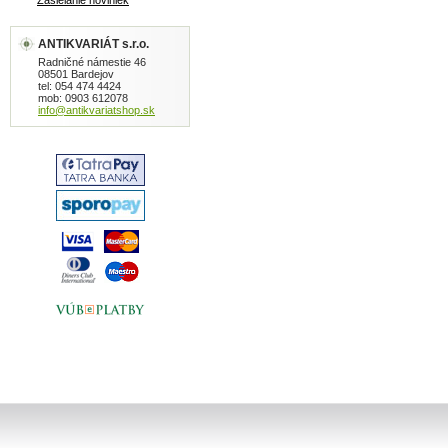
Zasielanie noviniek
ANTIKVARIÁT s.r.o.
Radničné námestie 46
08501 Bardejov
tel: 054 474 4424
mob: 0903 612078
info@antikvariatshop.sk