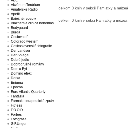
ABC
Akvárium Terárium
celkom 0 knih v sekcii Pamiatky a múzeá
Amatérske Rádio
Apetit
Báječné recepty
celkem 0 knih v sekci Pamiatky a múzeá
Biochemia clinica bohemoslovaca
Bodyguard
Burda
Cestovateľ
Colorado western
Československá fotografie
Der Landser
Der Spiegel
Dobré jedlo
Dobrodružné romány
Dom a Byt
Domino efekt
Dorka
Enigma
Epocha
Euro Atlantic Quarterly
Fantázia
Farmako terapeutické zprávy
Fitness
F.O.O.D.
Forbes
Fotografie
G.F.Unger