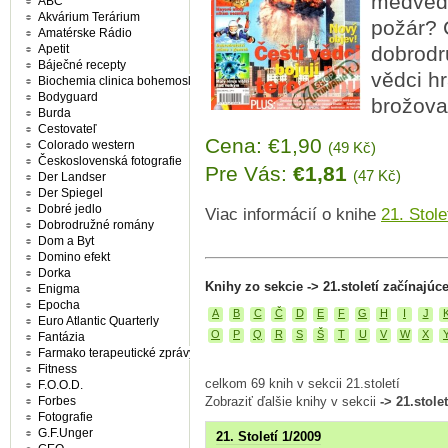
medvědů
ABC
Akvárium Terárium
požár? C
Amatérske Rádio
Apetit
dobrodru
Báječné recepty
vědci hr
Biochemia clinica bohemoslovaca
Bodyguard
brožova
Burda
Cestovateľ
Cena: €1,90
Colorado western
(49 Kč)
Československá fotografie
Pre Vás:
€1,81
(47 Kč)
Der Landser
Der Spiegel
Dobré jedlo
Viac informácií o knihe
21. Stole
Dobrodružné romány
Dom a Byt
Domino efekt
Dorka
Knihy zo sekcie -> 21.století začínajúc
Enigma
Epocha
A
B
C
Č
D
E
F
G
H
I
J
Euro Atlantic Quarterly
O
P
Q
R
S
Š
T
U
V
W
X
Fantázia
Farmako terapeutické zprávy
Fitness
celkom 69 knih v sekcii 21.století
F.O.O.D.
Forbes
Zobraziť ďalšie knihy v sekcii
-> 21.stolet
Fotografie
G.F.Unger
21. Století 1/2009