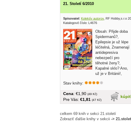
21. Století 6/2010
Spisovatel
:
Kolektív autorov
, RF Hobby,s.r.o 2
Katalogové číslo: L4676
Obsah: Přijde doba
Spidermanů?,
Epilepsie je už lépe
léčitelná, Znamenají
antidepresiva
nebezpečí pro
těhotné ženy?,
Kapalné sklo? Ano,
už je v Británii!,
Miminka...
Stav knihy:
Cena
: €1,90
(49 Kč)
kúpi
Pre Vás:
€1,81
(47 Kč)
celkem 69 knih v sekci 21.století
Zobraziť ďalšie knihy v sekcii
-> 21.stolet