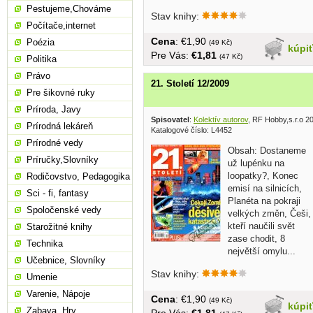
skrývají...
Pestujeme,Chováme
Stav knihy:
Počítače,internet
Cena
: €1,90
Poézia
(49 Kč)
kúpi
Pre Vás:
€1,81
(47 Kč)
Politika
Právo
21. Století 12/2009
Pre šikovné ruky
Príroda, Javy
Spisovatel
:
Kolektív autorov
, RF Hobby,s.r.o 2
Prírodná lekáreň
Katalogové číslo: L4452
Prírodné vedy
Obsah: Dostaneme
Príručky,Slovníky
už lupénku na
loopatky?, Konec
Rodičovstvo, Pedagogika
emisí na silnicích,
Sci - fi, fantasy
Planéta na pokraji
Spoločenské vedy
velkých změn, Češi,
kteří naučili svět
Starožitné knihy
zase chodit, 8
Technika
největší omylu...
Učebnice, Slovníky
Stav knihy:
Umenie
Varenie, Nápoje
Cena
: €1,90
(49 Kč)
kúpi
Zabava, Hry
Pre Vás:
€1,81