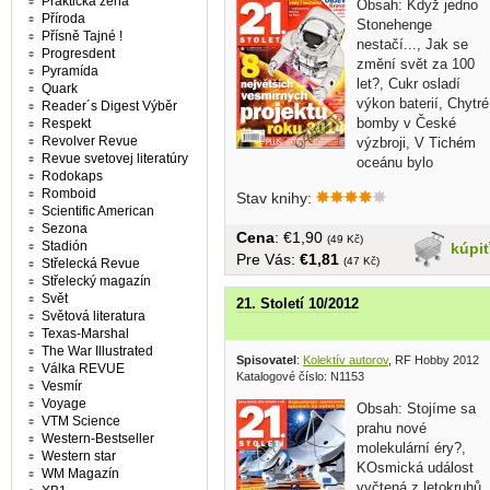
Praktická žena
Obsah: Když jedno
Příroda
Stonehenge
Přísně Tajné !
nestačí..., Jak se
Progresdent
změní svět za 100
Pyramída
let?, Cukr osladí
Quark
výkon baterií, Chytré
Reader´s Digest Výběr
bomby v České
Respekt
Revolver Revue
výzbroji, V Tichém
Revue svetovej literatúry
oceánu bylo
Rodokaps
objeveno...
Romboid
Stav knihy:
Scientific American
Sezona
Cena
: €1,90
(49 Kč)
Stadión
kúpi
Pre Vás:
€1,81
(47 Kč)
Střelecká Revue
Střelecký magazín
Svět
21. Století 10/2012
Světová literatura
Texas-Marshal
The War Illustrated
Spisovatel
:
Kolektív autorov
, RF Hobby 2012
Válka REVUE
Katalogové číslo: N1153
Vesmír
Voyage
Obsah: Stojíme sa
VTM Science
prahu nové
Western-Bestseller
molekulární éry?,
Western star
KOsmická událost
WM Magazín
vyčtená z letokruhů,