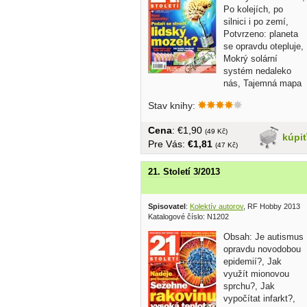
Po kolejích, po
silnici i po zemí,
Potvrzeno: planeta
se opravdu otepluje,
Mokrý solární
systém nedaleko
nás, Tajemná mapa
Vinlandu....
Stav knihy:
Cena
: €1,90
(49 Kč)
kúpi
Pre Vás:
€1,81
(47 Kč)
21. Století 3/2013
Spisovatel
:
Kolektív autorov
, RF Hobby 2013
Katalogové číslo: N1202
Obsah: Je autismus
opravdu novodobou
epidemií?, Jak
využít mionovou
sprchu?, Jak
vypočítat infarkt?,