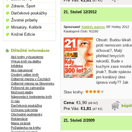
(47 Kč)
Zdravie, Šport
21. Století 12/2012
Darčekové poukážky
Životné príbehy
Miniatúry, Kolibrík
Spisovatel
:
Kolektív autorov
, RF Hobby 2012
Katalogové číslo: N1160
Knižné Edície
Obsah: Budou lékaři
proti nemocem srdce
Dôležité informácie
očkovat?, Malý
přehled hmyzích
Aké knihy vykupujeme
rekordů, Bude v
Výkup kníh na diaľku
Infolinka
kuchyni zase mnohé
Ako nakupovať
jinak?, Bude spásou
Osobný odber kníh
pro korálový útes
Odberné miesta v Čechách
úprava vody?? Jak
Odberné miesta na Slovensku
je...
Poštovné do zahraničia
Stav knihy:
Možnosti platby
Nápoveda k hodnoteniu kníh
O nás
Cena
: €1,90
(49 Kč)
kúpi
Darčeková poukážka
Pre Vás:
€1,81
(47 Kč)
Ochrana súkromia
Obchodné podmienky
Reklamácie
21. Století 2/2009
Mapa stránok
Požiadavka na knihu