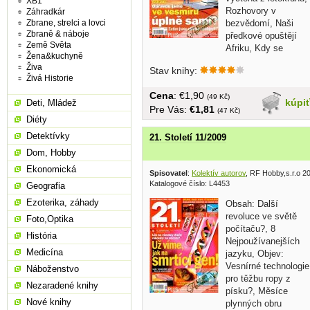
XB1
Rozhovory v
Záhradkár
Zbrane, strelci a lovci
bezvědomí, Naši
Zbraně & náboje
předkové opuštějí
Země Světa
Afriku, Kdy se
Žena&kuchyně
zrodili...
Živa
Stav knihy:
Živá Historie
Cena
: €1,90
(49 Kč)
kúpi
Deti, Mládež
Pre Vás:
€1,81
(47 Kč)
Diéty
Detektívky
21. Století 11/2009
Dom, Hobby
Ekonomická
Spisovatel
:
Kolektív autorov
, RF Hobby,s.r.o 2
Katalogové číslo: L4453
Geografia
Ezoterika, záhady
Obsah: Další
revoluce ve světě
Foto,Optika
počítaču?, 8
História
Nejpoužívanejších
Medicína
jazyku, Objev:
Vesnírné technologie
Náboženstvo
pro těžbu ropy z
Nezaradené knihy
písku?, Měsíce
Nové knihy
plynných obru