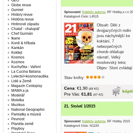
GEO
Globe revue
Gurmet
Spisovatel
:
Kolektív autorov
, RF Hobby,s.r.o 2
History revue
Katalogové číslo: L4515
História revue
Hrdinové západu
Obsah: Děti z
Chatař - chalupář
dvojjazyčných rodin
Chef Gurmán
jsou náchylnější ke
Ikarie
koktání, 7
Koně & hříbata
nebezpečných
Kankán
chorob ohlašuje
Koktejl
návrat!, Velký
Kosmos
Kozmos
moskevský tetor,
Kuchyňka - Vaření
Objev: Sloni zvládají
La Cucina Italiana
jednoduchou...
Letectví+kosmonautika
Stav knihy:
Lidé a Země
Magazín Cestopisy
Cena
: €1,90
(49 Kč)
MAMA a ja
kúpi
Pre Vás:
€1,81
(47 Kč)
Modelář
Moletka
Muzikus
21. Století 1/2015
National Geographic
Pamiatky a múzeá
Pevnost
Spisovatel
:
Kolektív autorov
, RF Hobby 2015
Planéta země
Katalogové číslo: N1193
Playboy