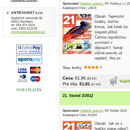
Zasielanie noviniek
Spisovatel
:
Kolektív autorov
, RF Hobby,s.r.o 2
Katalogové číslo: L4619
ANTIKVARIÁT s.r.o.
Obsah: Tajemství
Radničné námestie 46
hrobky Ježíše
08501 Bardejov
tel: 054 474 4424
Krista, Jak krtek ke
mob: 0903 612078
slepotě přišel,
info@antikvariatshop.sk
Čelíme největšímu
vymírání v
dějinách?, Seriál:
věčné pravdy už
neplatí!, Hra se
smrtí:...
Stav knihy:
Cena
: €1,90
(49 Kč)
kúpi
Pre Vás:
€1,81
(47 Kč)
21. Století 2/2012
Spisovatel
:
Kolektív autorov
, RF Hobby 2012
Katalogové číslo: N1204
Obsah: Jak se z
hračky stane robot?,