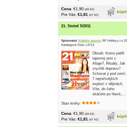
Cena
: €1,90
(49 Kč)
kúpi
Pre Vás:
€1,81
(47 Kč)
21. Století 5/2011
Spisovatel
:
Kolektív autorov
, RF Hobby,s.r.o 2
Katalogové číslo: L4713
Obsah: Komu patřil
tajemný prst z
Altaje?, Rituály, Jak
zrychlit dopravu?
Schovat ji pod zem!,
7 nejničivějších
explozí v dějinách,
Víte, do čeho
skáčete po hlavé,,...
Stav knihy:
Cena
: €1,90
(49 Kč)
kúpi
Pre Vás:
€1,81
(47 Kč)