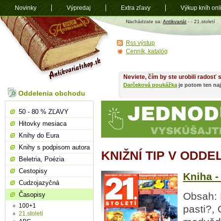
Novinky
Výpredaj
Extra zľavy
Výkup kníh onl
Antikvariát
Nachádzate sa:
Antikvariát
-
- 21.století
shop.sk
Rss výstup
Cenník, katalóg
Neviete, čím by ste urobili radosť
Darčeková poukážka
je potom ten naj
Oddelenia obchodu
50 - 80 % ZĽAVY
Hitovky mesiaca
Knihy do Eura
Knihy s podpisom autora
KNIŽNÍ TIP V ODDE
Beletria, Poézia
Cestopisy
Kniha - 
Cudzojazyčná
Obsah: 
Časopisy
100+1
pasti?,
21.století