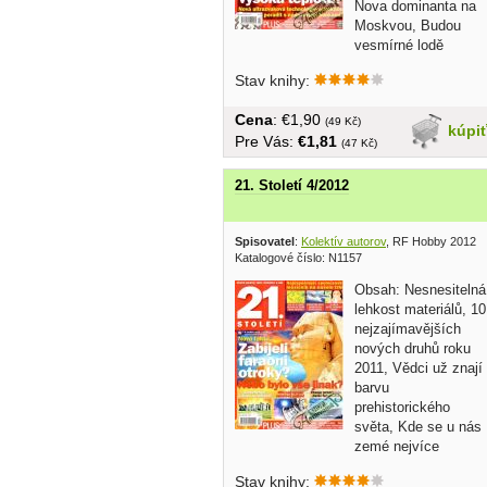
Nova dominanta na
Moskvou, Budou
vesmírné lodě
přistávat podobně...
Stav knihy:
Cena
: €1,90
(49 Kč)
kúpi
Pre Vás:
€1,81
(47 Kč)
21. Století 4/2012
Spisovatel
:
Kolektív autorov
, RF Hobby 2012
Katalogové číslo: N1157
Obsah: Nesnesitelná
lehkost materiálů, 10
nejzajímavějších
nových druhů roku
2011, Vědci už znají
barvu
prehistorického
světa, Kde se u nás
zemé nejvíce
chvěje?,...
Stav knihy: