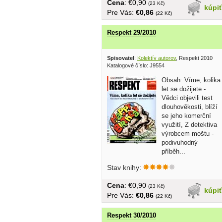
Cena
: €0,90
(23 Kč)
kúpi
Pre Vás:
€0,86
(22 Kč)
Respekt 29/2010
Spisovatel
:
Kolektív autorov
, Respekt 2010
Katalogové číslo: J9554
Obsah: Víme, kolika
let se dožijete -
Vědci objevili test
dlouhověkosti, blíží
se jeho komerční
využití, Z detektiva
výrobcem moštu -
podivuhodný
příběh...
Stav knihy:
Cena
: €0,90
(23 Kč)
kúpi
Pre Vás:
€0,86
(22 Kč)
Respekt 30/2010