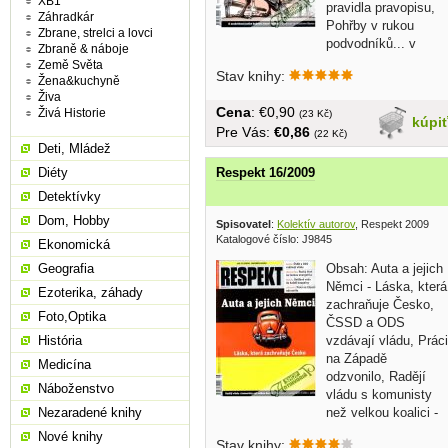
XB1
pravidla pravopisu,
Záhradkár
Pohřby v rukou
Zbrane, strelci a lovci
podvodníků... v
Zbraně & náboje
češtine,...
Země Světa
Stav knihy:
Žena&kuchyně
Živa
Cena
: €0,90
Živá Historie
(23 Kč)
kúpi
Pre Vás:
€0,86
(22 Kč)
Deti, Mládež
Diéty
Respekt 16/2009
Detektívky
Dom, Hobby
Spisovatel
:
Kolektív autorov
, Respekt 2009
Katalogové číslo: J9845
Ekonomická
Obsah: Auta a jejich
Geografia
Němci - Láska, která
Ezoterika, záhady
zachraňuje Česko,
Foto,Optika
ČSSD a ODS
vzdávají vládu, Práci
História
na Západě
Medicína
odzvonilo, Radějí
Náboženstvo
vládu s komunisty
než velkou koalici -
Nezaradené knihy
...
Nové knihy
Stav knihy: