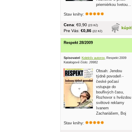
priemiérkou Ivetou...
Stav knihy:
Cena
: €0,90
(23 Kč)
kúpi
Pre Vás:
€0,86
(22 Kč)
Respekt 28/2009
Spisovatel
:
Kolektív autorov
, Respekt 2009
Katalogové číslo: J9982
Obsah: Jendou
týdně povodeň -
české počasí
vstupuje do
bouřlivých času,
Rozhovor s hvězdou
světové reklamy
Ivanem
Zachariášem, Boj
státu proti farmářce...
Stav knihy: