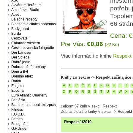
městem
ABC
Akvárium Terárium
potřebu
Amatérske Rádio
Apetit
Topolem
Báječné recepty
66 strá
Biochemia clinica bohemoslovaca
Bodyguard
Burda
Cena: 
Cestovateľ
Pre Vás:
€0,86
Colorado western
(22 Kč)
Československá fotografie
Der Landser
Viac informácií o knihe
Respekt 
Der Spiegel
Dobré jedlo
Dobrodružné romány
Dom a Byt
Domino efekt
Knihy zo sekcie -> Respekt začínajúce
Dorka
A
B
C
Č
D
E
F
G
H
I
J
Enigma
Epocha
O
P
Q
R
S
Š
T
U
V
W
X
Euro Atlantic Quarterly
Fantázia
Farmako terapeutické zprávy
celkom 67 knih v sekcii Respekt
Fitness
Zobraziť ďalšie knihy v sekcii
-> Respekt
F.O.O.D.
Forbes
Respekt 1/2010
Fotografie
G.F.Unger