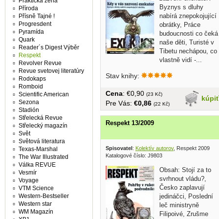
Praktická žena
Byznys s dluhy
Příroda
nabírá znepokojující
Přísně Tajné !
Progresdent
obrátky, Práce
Pyramída
budoucnosti co čeká
Quark
naše děti, Turisté v
Reader´s Digest Výběr
Tibetu nechápou, co
Respekt
vlastně vidí -...
Revolver Revue
Revue svetovej literatúry
Stav knihy:
Rodokaps
Romboid
Cena
: €0,90
Scientific American
(23 Kč)
kúpi
Sezona
Pre Vás:
€0,86
(22 Kč)
Stadión
Střelecká Revue
Respekt 13/2009
Střelecký magazín
Svět
Světová literatura
Spisovatel
:
Kolektív autorov
, Respekt 2009
Texas-Marshal
Katalogové číslo: J9803
The War Illustrated
Válka REVUE
Obsah: Stojí za to
Vesmír
svrhnout vládu?,
Voyage
Česko zaplavují
VTM Science
Western-Bestseller
jedináčci, Poslední
Western star
leč ministryně
WM Magazín
Filipoivé, Zrušme