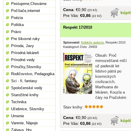
Pestujeme,Chováme
Cena
: €0,90
(23 Kč)
Počítače,internet
kúpi
Pre Vás:
€0,86
(22 Kč)
Poézia
Politika
Respekt 17/2010
Právo
Pre šikovné ruky
Spisovatel
:
Kolektív autorov
, Respekt 2010
Príroda, Javy
Katalogové číslo: J9459
Prírodná lekáreň
Obsah: Proč
Prírodné vedy
mimozešťané mlčí
už padesát let
Príručky,Slovníky
lidstvo pátrá po
Rodičovstvo, Pedagogika
kosmických
Sci - fi, fantasy
civilizacích,
Marihuana do
Spoločenské vedy
lékáren, Kouzla a
Starožitné knihy
čáry na Pražském
Technika
hradě....v češtine,...
Stav knihy:
Učebnice, Slovníky
Umenie
Cena
: €0,90
(23 Kč)
kúpi
Varenie, Nápoje
Pre Vás:
€0,86
(22 Kč)
Zabava, Hry