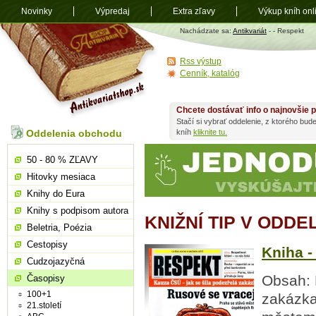
Novinky
Výpredaj
Extra zľavy
Výkup kníh onl
Antikvariát
Nachádzate sa:
Antikvariát
-
- Respekt
shop.sk
Rss výstup
Cenník, katalóg
Chcete dostávať info o najnovšie p
Stačí si vybrať oddelenie, z ktorého bud
Oddelenia obchodu
kníh
kliknite tu.
50 - 80 % ZĽAVY
Hitovky mesiaca
Knihy do Eura
Knihy s podpisom autora
KNIŽNÍ TIP V ODD
Beletria, Poézia
Cestopisy
Kniha -
Cudzojazyčná
Obsah: 
Časopisy
100+1
zakázka
21.století