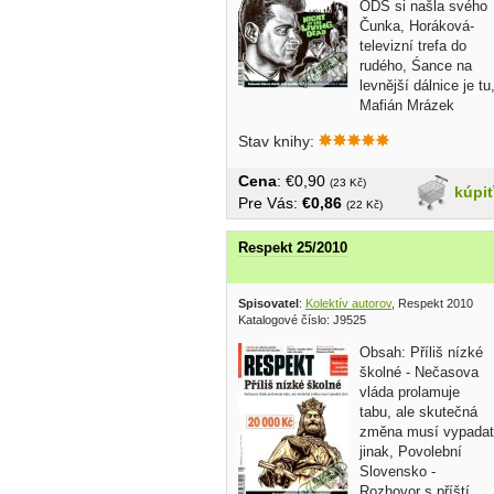
ODS si našla svého
Čunka, Horáková-
televizní trefa do
rudého, Śance na
levnější dálnice je tu
Mafián Mrázek
vstáva z...
Stav knihy:
Cena
: €0,90
(23 Kč)
kúpi
Pre Vás:
€0,86
(22 Kč)
Respekt 25/2010
Spisovatel
:
Kolektív autorov
, Respekt 2010
Katalogové číslo: J9525
Obsah: Příliš nízké
školné - Nečasova
vláda prolamuje
tabu, ale skutečná
změna musí vypadat
jinak, Povolební
Slovensko -
Rozhovor s příští