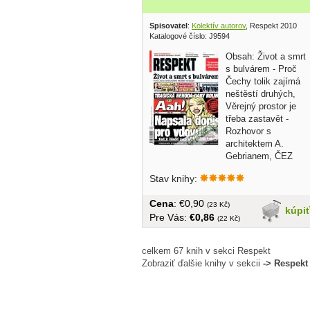
Spisovatel
:
Kolektív autorov
, Respekt 2010
Katalogové číslo: J9594
Obsah: Život a smrt
s bulvárem - Proč
Čechy tolik zajímá
neštěstí druhých,
Věrejný prostor je
třeba zastavět -
Rozhovor s
architektem A.
Gebrianem, ČEZ
předražuje...
Stav knihy:
Cena
: €0,90
(23 Kč)
kúpi
Pre Vás:
€0,86
(22 Kč)
celkem 67 knih v sekci Respekt
Zobraziť ďalšie knihy v sekcii
-> Respekt