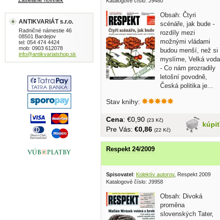
Zasielanie noviniek
Katalogové číslo: J9480
Obsah: Čtyri
ANTIKVARIÁT s.r.o.
scénáře, jak bude -
Radničné námestie 46
rozdíly mezi
08501 Bardejov
možnými vládami
tel: 054 474 4424
mob: 0903 612078
budou menší, než si
info@antikvariatshop.sk
myslíme, Velká voda
- Co nám prozradily
letošní povodně,
Česká politika je...
Stav knihy:
Cena
: €0,90
(23 Kč)
kúpi
Pre Vás:
€0,86
(22 Kč)
Respekt 24/2009
Spisovatel
:
Kolektív autorov
, Respekt 2009
Katalogové číslo: J9958
Obsah: Divoká
proměna
slovenských Tater,