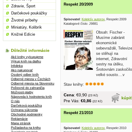
Respekt 20/2009
Zdravie, Šport
Darčekové poukážky
Spisovatel
:
Kolektív autorov
, Respekt 2009
Životné príbehy
Katalogové číslo: J9881
Miniatúry, Kolibrík
Obsah: Fischer -
Knižné Edície
Musíme zabránit
ekonomické
sebevraždě, Televiz
Dôležité informácie
se stěhují na
Aké knihy vykupujeme
internet, Zdravotní
Výkup kníh na diaľku
sestry na útěku,
Infolinka
Šrotovnám zaskočilo
Ako nakupovať
velké sousto....v
Osobný odber kníh
Odberné miesta v Čechách
češtine,...
Odberné miesta na Slovensku
Stav knihy:
Poštovné do zahraničia
Možnosti platby
Cena
: €0,90
(23 Kč)
Nápoveda k hodnoteniu kníh
kúpi
Pre Vás:
€0,86
O nás
(22 Kč)
Darčeková poukážka
Ochrana súkromia
Respekt 21/2010
Obchodné podmienky
Reklamácie
Mapa stránok
Požiadavka na knihu
Spisovatel
:
Kolektív autorov
, Respekt 2010