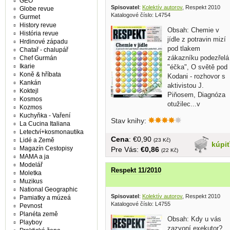
GEO
Spisovatel
:
Kolektív autorov
, Respekt 2010
Globe revue
Katalogové číslo: L4754
Gurmet
History revue
Obsah: Chemie v
História revue
jídle z potravin mizí
Hrdinové západu
pod tlakem
Chatař - chalupář
zákazníku podezřelá
Chef Gurmán
Ikarie
"éčka", O světě pod
Koně & hříbata
Kodani - rozhovor s
Kankán
aktivistou J.
Koktejl
Piňosem, Diagnóza
Kosmos
otužilec...v
Kozmos
češtine,...
Kuchyňka - Vaření
Stav knihy:
La Cucina Italiana
Letectví+kosmonautika
Cena
: €0,90
Lidé a Země
(23 Kč)
kúpi
Magazín Cestopisy
Pre Vás:
€0,86
(22 Kč)
MAMA a ja
Modelář
Respekt 11/2010
Moletka
Muzikus
National Geographic
Spisovatel
:
Kolektív autorov
, Respekt 2010
Pamiatky a múzeá
Katalogové číslo: L4755
Pevnost
Planéta země
Obsah: Kdy u vás
Playboy
zazvoní exekutor?