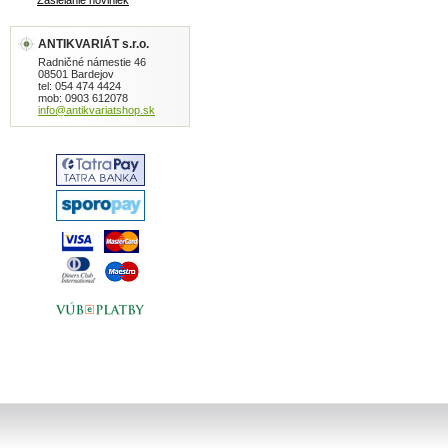
Zasielanie noviniek
ANTIKVARIÁT s.r.o.
Radničné námestie 46
08501 Bardejov
tel: 054 474 4424
mob: 0903 612078
info@antikvariatshop.sk