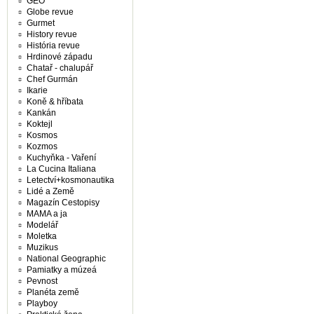
GEO
Globe revue
Gurmet
History revue
História revue
Hrdinové západu
Chatař - chalupář
Chef Gurmán
Ikarie
Koně & hříbata
Kankán
Koktejl
Kosmos
Kozmos
Kuchyňka - Vaření
La Cucina Italiana
Letectví+kosmonautika
Lidé a Země
Magazín Cestopisy
MAMA a ja
Modelář
Moletka
Muzikus
National Geographic
Pamiatky a múzeá
Pevnost
Planéta země
Playboy