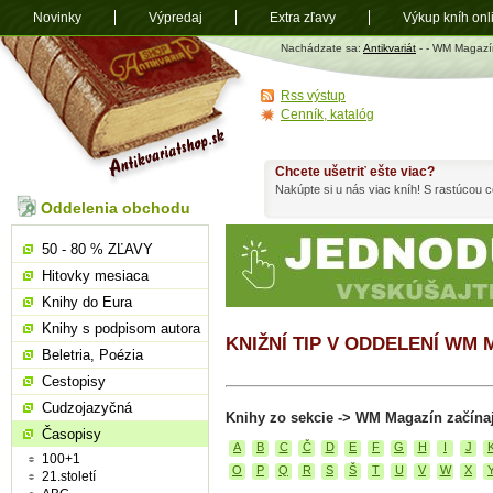
Novinky
Výpredaj
Extra zľavy
Výkup kníh onl
Antikvariát
Nachádzate sa:
Antikvariát
-
- WM Magazí
shop.sk
Rss výstup
Cenník, katalóg
Chcete ušetriť ešte viac?
Nakúpte si u nás viac kníh! S rastúcou
Oddelenia obchodu
50 - 80 % ZĽAVY
Hitovky mesiaca
Knihy do Eura
Knihy s podpisom autora
KNIŽNÍ TIP V ODDELENÍ WM
Beletria, Poézia
Cestopisy
Cudzojazyčná
Knihy zo sekcie -> WM Magazín začína
Časopisy
A
B
C
Č
D
E
F
G
H
I
J
100+1
O
P
Q
R
S
Š
T
U
V
W
X
21.století