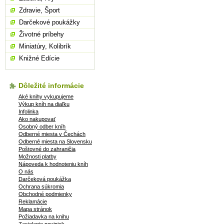
Zdravie, Šport
Darčekové poukážky
Životné príbehy
Miniatúry, Kolibrík
Knižné Edície
Dôležité informácie
Aké knihy vykupujeme
Výkup kníh na diaľku
Infolinka
Ako nakupovať
Osobný odber kníh
Odberné miesta v Čechách
Odberné miesta na Slovensku
Poštovné do zahraničia
Možnosti platby
Nápoveda k hodnoteniu kníh
O nás
Darčeková poukážka
Ochrana súkromia
Obchodné podmienky
Reklamácie
Mapa stránok
Požiadavka na knihu