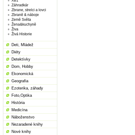
XB1
Záhradkár
Zbrane, strelci a lovci
Zbraně & náboje
Země Světa
Žena&kuchyně
Živa
Živá Historie
Deti, Mládež
Diéty
Detektívky
Dom, Hobby
Ekonomická
Geografia
Ezoterika, záhady
Foto,Optika
História
Medicína
Náboženstvo
Nezaradené knihy
Nové knihy