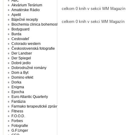
ABC
Akvárium Terárium
celkom 0 knih v sekcii WM Magazín
Amatérske Rádio
Apetit
Báječné recepty
celkem 0 knih v sekci WM Magazín
Biochemia clinica bohemoslovaca
Bodyguard
Burda
Cestovateľ
Colorado western
Československá fotografie
Der Landser
Der Spiegel
Dobré jedlo
Dobrodružné romány
Dom a Byt
Domino efekt
Dorka
Enigma
Epocha
Euro Atlantic Quarterly
Fantázia
Farmako terapeutické zprávy
Fitness
F.O.O.D.
Forbes
Fotografie
G.F.Unger