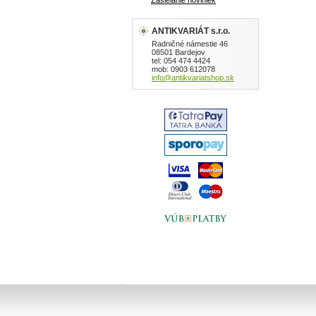
Zasielanie noviniek
ANTIKVARIÁT s.r.o.
Radničné námestie 46
08501 Bardejov
tel: 054 474 4424
mob: 0903 612078
info@antikvariatshop.sk