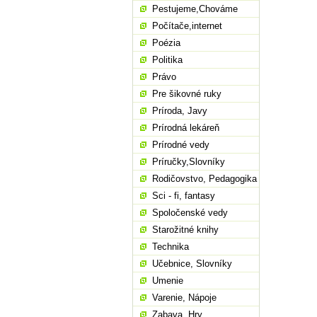
Pestujeme,Chováme
Počítače,internet
Poézia
Politika
Právo
Pre šikovné ruky
Príroda, Javy
Prírodná lekáreň
Prírodné vedy
Príručky,Slovníky
Rodičovstvo, Pedagogika
Sci - fi, fantasy
Spoločenské vedy
Starožitné knihy
Technika
Učebnice, Slovníky
Umenie
Varenie, Nápoje
Zabava, Hry