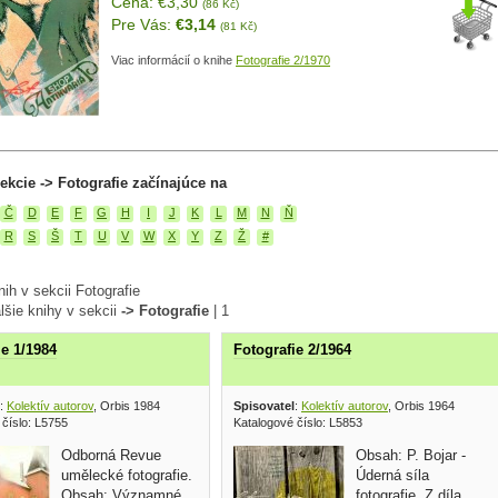
Cena: €3,30
(86 Kč)
Pre Vás:
€3,14
(81 Kč)
Viac informácií o knihe
Fotografie 2/1970
ekcie -> Fotografie začínajúce na
Č
D
E
F
G
H
I
J
K
L
M
N
Ň
R
S
Š
T
U
V
W
X
Y
Z
Ž
#
ih v sekcii Fotografie
lšie knihy v sekcii
-> Fotografie
|
1
ie 1/1984
Fotografie 2/1964
:
Kolektív autorov
, Orbis 1984
Spisovatel
:
Kolektív autorov
, Orbis 1964
 číslo: L5755
Katalogové číslo: L5853
Odborná Revue
Obsah: P. Bojar -
umělecké fotografie.
Úderná síla
Obsah: Významné
fotografie, Z díla