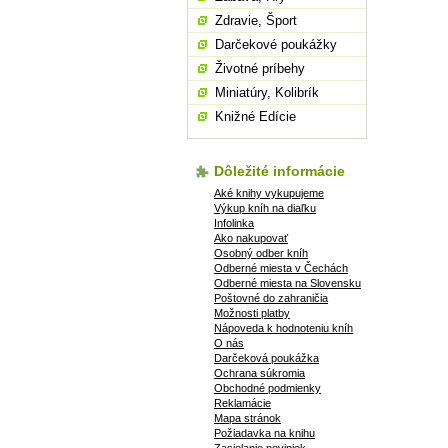
Zdravie, Šport
Darčekové poukážky
Životné príbehy
Miniatúry, Kolibrík
Knižné Edície
Dôležité informácie
Aké knihy vykupujeme
Výkup kníh na diaľku
Infolinka
Ako nakupovať
Osobný odber kníh
Odberné miesta v Čechách
Odberné miesta na Slovensku
Poštovné do zahraničia
Možnosti platby
Nápoveda k hodnoteniu kníh
O nás
Darčeková poukážka
Ochrana súkromia
Obchodné podmienky
Reklamácie
Mapa stránok
Požiadavka na knihu