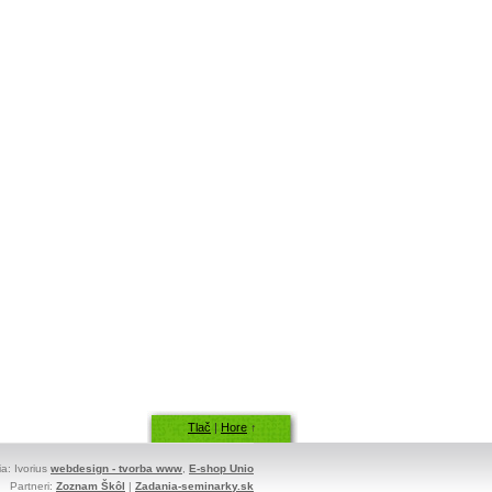
Tlač
|
Hore
↑
ia: Ivorius
webdesign - tvorba www
,
E-shop Unio
Partneri:
Zoznam Škôl
|
Zadania-seminarky.sk