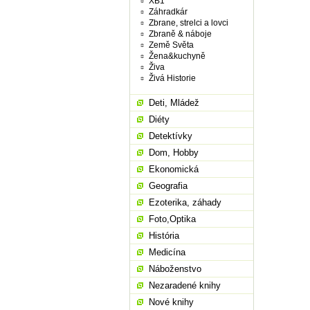
XB1
Záhradkár
Zbrane, strelci a lovci
Zbraně & náboje
Země Světa
Žena&kuchyně
Živa
Živá Historie
Deti, Mládež
Diéty
Detektívky
Dom, Hobby
Ekonomická
Geografia
Ezoterika, záhady
Foto,Optika
História
Medicína
Náboženstvo
Nezaradené knihy
Nové knihy