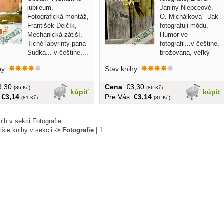
jubileum,
Janiny Niepceové,
Fotografická montáž,
O. Michálková - Jak
František Dejčík,
fotografuji módu,
Mechanická zátiší,
Humor ve
Tiché labyrinty pana
fotografii...v češtine,
Sudka... v češtine,...
brožovaná, veľký
formát, 84...
hy:
Stav knihy:
€3,30
Cena
: €3,30
(86 Kč)
(86 Kč)
kúpiť
kúpiť
:
€3,14
Pre Vás:
€3,14
(81 Kč)
(81 Kč)
ih v sekci Fotografie
lšie knihy v sekcii
-> Fotografie
|
1