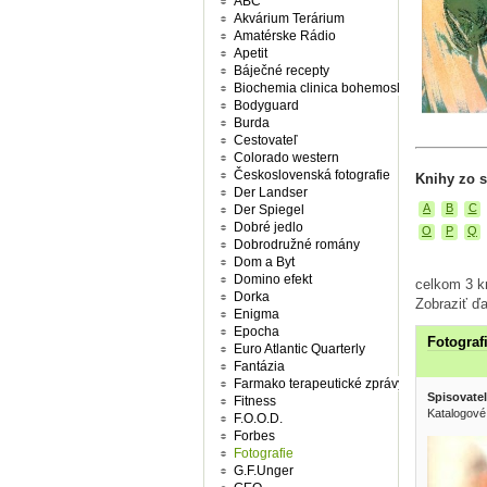
ABC
Akvárium Terárium
Amatérske Rádio
Apetit
Báječné recepty
Biochemia clinica bohemoslovaca
Bodyguard
Burda
Cestovateľ
Colorado western
Československá fotografie
Knihy zo s
Der Landser
A
B
C
Der Spiegel
Dobré jedlo
O
P
Q
Dobrodružné romány
Dom a Byt
Domino efekt
celkom 3 kn
Dorka
Zobraziť ďa
Enigma
Epocha
Fotograf
Euro Atlantic Quarterly
Fantázia
Farmako terapeutické zprávy
Spisovatel
Fitness
Katalogové
F.O.O.D.
Forbes
Fotografie
G.F.Unger