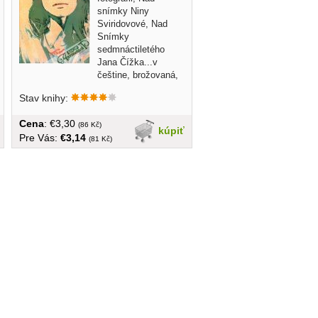
snímky Niny
Sviridovové, Nad
Snímky
sedmnáctiletého
Jana Čížka...v
češtine, brožovaná,
veľký formát, 84 strán
Stav knihy:
Cena
: €3,30
(86 Kč)
kúpiť
Pre Vás:
€3,14
(81 Kč)