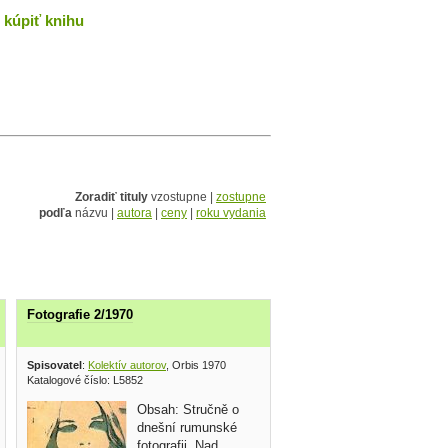
kúpiť knihu
Zoradiť tituly
vzostupne |
zostupne
podľa
názvu |
autora
|
ceny
|
roku vydania
Fotografie 2/1970
Spisovatel
:
Kolektív autorov
, Orbis 1970
Katalogové číslo: L5852
Obsah: Stručně o
dnešní rumunské
fotografii, Nad