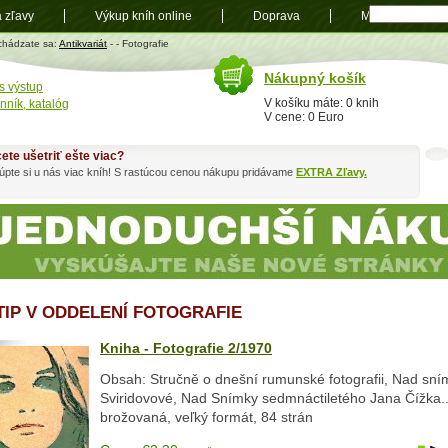
a zľavy
Výkup kníh online
Doprava
Mapa
t
chádzate sa:
Antikvariát
-
- Fotografie
Nákupný košík
s výstup
V košíku máte: 0 knih
nník, katalóg
V cene: 0 Euro
ete ušetriť ešte viac?
pte si u nás viac kníh! S rastúcou cenou nákupu pridávame
EXTRA Zľavy.
 TIP V ODDELENÍ FOTOGRAFIE
Kniha - Fotografie 2/1970
Obsah: Stručně o dnešní rumunské fotografii, Nad sní
Sviridovové, Nad Snímky sedmnáctiletého Jana Čížka...
brožovaná, veľký formát, 84 strán