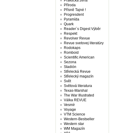
Praktická žena
Příroda
Přísně Tajné !
Progresdent
Pyramída
Quark
Reader´s Digest Výběr
Respekt
Revolver Revue
Revue svetovej literatúry
Rodokaps
Romboid
Scientific American
Sezona
Stadión
Střelecká Revue
Střelecký magazín
Svět
Světová literatura
Texas-Marshal
The War Illustrated
Válka REVUE
Vesmír
Voyage
VTM Science
Western-Bestseller
Western star
WM Magazín