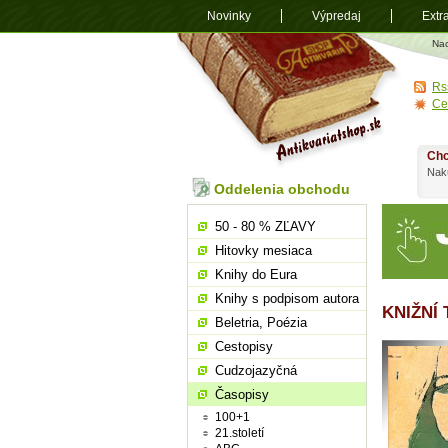
Novinky
Výpredaj
Extr
Antikvariá
Na
shop.sk
Rs
Ce
Chc
Nakú
Oddelenia obchodu
50 - 80 % ZĽAVY
Hitovky mesiaca
Knihy do Eura
Knihy s podpisom autora
KNIŽNÍ
Beletria, Poézia
Cestopisy
Cudzojazyčná
Časopisy
100+1
21.století