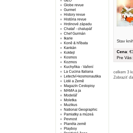
GEO
Globe revue
Gurmet
History revue
História revue
Hrdinové západu
Chatař - chalupář
Chef Gurmán
Ikarie
Stav kni
Koně & hříbata
Kankán
Cena
: 
Koktejl
Kosmos
Pre Vás
Kozmos
Kuchyňka - Vaření
La Cucina Italiana
celkem 3 kn
Letectví+kosmonautika
Zobraziť ďa
Lidé a Země
Magazín Cestopisy
MAMA a ja
Modelář
Moletka
Muzikus
National Geographic
Pamiatky a múzeá
Pevnost
Planéta země
Playboy