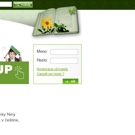
Blog
Meno:
Heslo:
Registrácia užívateľa
Zabudli ste heslo ?
mky Niny
v češtine,