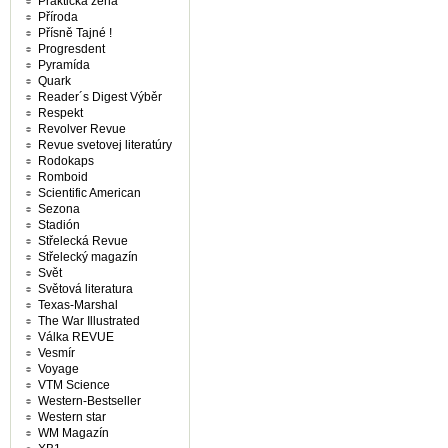
Praktická žena
Příroda
Přísně Tajné !
Progresdent
Pyramída
Quark
Reader´s Digest Výběr
Respekt
Revolver Revue
Revue svetovej literatúry
Rodokaps
Romboid
Scientific American
Sezona
Stadión
Střelecká Revue
Střelecký magazín
Svět
Světová literatura
Texas-Marshal
The War Illustrated
Válka REVUE
Vesmír
Voyage
VTM Science
Western-Bestseller
Western star
WM Magazín