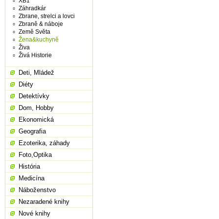
XB1
Záhradkár
Zbrane, strelci a lovci
Zbraně & náboje
Země Světa
Žena&kuchyně
Živa
Živá Historie
Deti, Mládež
Diéty
Detektívky
Dom, Hobby
Ekonomická
Geografia
Ezoterika, záhady
Foto,Optika
História
Medicína
Náboženstvo
Nezaradené knihy
Nové knihy