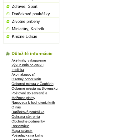
Zdravie, Šport
Darčekové poukážky
Životné príbehy
Miniatúry, Kolibrík
Knižné Edície
Dôležité informácie
Aké knihy vykupujeme
Výkup kníh na diaľku
Infolinka
Ako nakupovať
Osobný odber kníh
Odberné miesta v Čechách
Odberné miesta na Slovensku
Poštovné do zahraničia
Možnosti platby
Nápoveda k hodnoteniu kníh
O nás
Darčeková poukážka
Ochrana súkromia
Obchodné podmienky
Reklamácie
Mapa stránok
Požiadavka na knihu