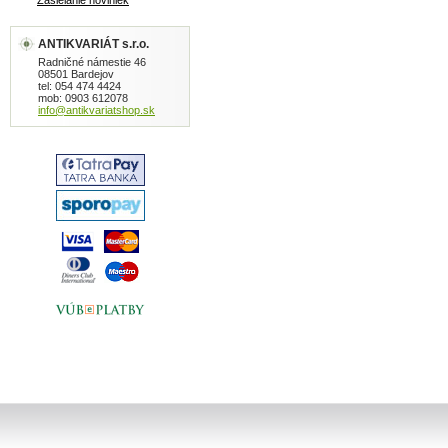
Zasielanie noviniek
ANTIKVARIÁT s.r.o.
Radničné námestie 46
08501 Bardejov
tel: 054 474 4424
mob: 0903 612078
info@antikvariatshop.sk