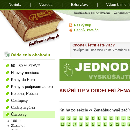
Novinky
Výpredaj
Extra zľavy
Výkup kníh onl
Antikvariát
Nachádzate sa:
Antikvariát
-
- Žena&kuch
shop.sk
Rss výstup
Cenník, katalóg
Chcete ušetriť ešte viac?
Nakúpte si u nás viac kníh! S rastúcou
Oddelenia obchodu
50 - 80 % ZĽAVY
Hitovky mesiaca
Knihy do Eura
Knihy s podpisom autora
KNIŽNÍ TIP V ODDELENÍ ŽE
Beletria, Poézia
Cestopisy
Cudzojazyčná
Knihy zo sekcie -> Žena&kuchyně začí
Časopisy
A
B
C
Č
D
E
F
G
H
I
J
100+1
O
P
Q
R
S
Š
T
U
V
W
X
21.století