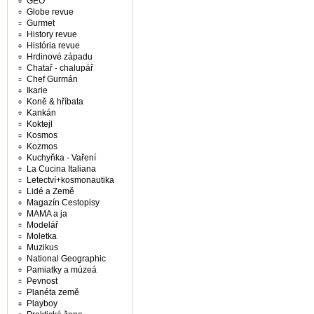
GEO
Globe revue
Gurmet
History revue
História revue
Hrdinové západu
Chatař - chalupář
Chef Gurmán
Ikarie
Koně & hříbata
Kankán
Koktejl
Kosmos
Kozmos
Kuchyňka - Vaření
La Cucina Italiana
Letectví+kosmonautika
Lidé a Země
Magazín Cestopisy
MAMA a ja
Modelář
Moletka
Muzikus
National Geographic
Pamiatky a múzeá
Pevnost
Planéta země
Playboy