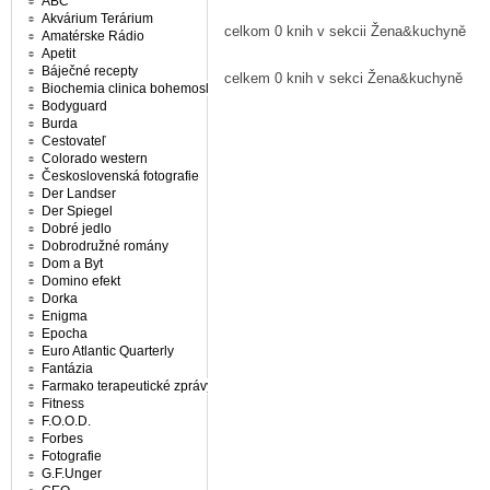
ABC
Akvárium Terárium
celkom 0 knih v sekcii Žena&kuchyně
Amatérske Rádio
Apetit
Báječné recepty
celkem 0 knih v sekci Žena&kuchyně
Biochemia clinica bohemoslovaca
Bodyguard
Burda
Cestovateľ
Colorado western
Československá fotografie
Der Landser
Der Spiegel
Dobré jedlo
Dobrodružné romány
Dom a Byt
Domino efekt
Dorka
Enigma
Epocha
Euro Atlantic Quarterly
Fantázia
Farmako terapeutické zprávy
Fitness
F.O.O.D.
Forbes
Fotografie
G.F.Unger