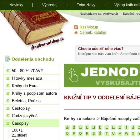
Novinky
Výpredaj
Extra zľavy
Výkup kníh onl
Antikvariát
Nachádzate sa:
Antikvariát
-
- Báječné re
shop.sk
Rss výstup
Cenník, katalóg
Chcete ušetriť ešte viac?
Nakúpte si u nás viac kníh! S rastúcou
Oddelenia obchodu
50 - 80 % ZĽAVY
Hitovky mesiaca
Knihy do Eura
Knihy s podpisom autora
KNIŽNÍ TIP V ODDELENÍ BÁ
Beletria, Poézia
Cestopisy
Cudzojazyčná
Knihy zo sekcie -> Báječné recepty zač
Časopisy
A
B
C
Č
D
E
F
G
H
I
J
100+1
O
P
Q
R
S
Š
T
U
V
W
X
21.století