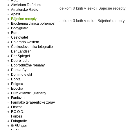
ABC
Akvárium Terárium
celkom 0 knih v sekcii Báječné recepty
Amatérske Rádio
Apetit
Báječné recepty
celkem 0 knih v sekci Báječné recepty
Biochemia clinica bohemoslovaca
Bodyguard
Burda
Cestovateľ
Colorado western
Československá fotografie
Der Landser
Der Spiegel
Dobré jedlo
Dobrodružné romány
Dom a Byt
Domino efekt
Dorka
Enigma
Epocha
Euro Atlantic Quarterly
Fantázia
Farmako terapeutické zprávy
Fitness
F.O.O.D.
Forbes
Fotografie
G.F.Unger