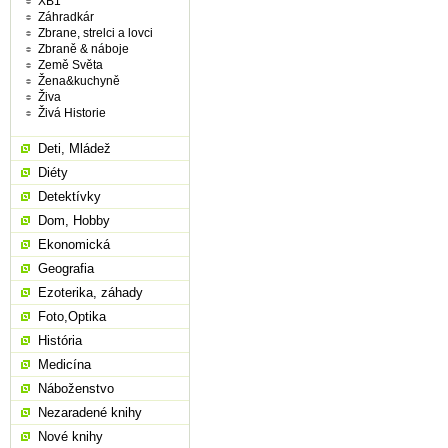
XB1
Záhradkár
Zbrane, strelci a lovci
Zbraně & náboje
Země Světa
Žena&kuchyně
Živa
Živá Historie
Deti, Mládež
Diéty
Detektívky
Dom, Hobby
Ekonomická
Geografia
Ezoterika, záhady
Foto,Optika
História
Medicína
Náboženstvo
Nezaradené knihy
Nové knihy