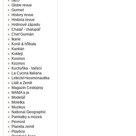
GEO
Globe revue
Gurmet
History revue
História revue
Hrdinové západu
Chatař - chalupář
Chef Gurmán
Ikarie
Koně & hříbata
Kankán
Koktejl
Kosmos
Kozmos
Kuchyňka - Vaření
La Cucina Italiana
Letectví+kosmonautika
Lidé a Země
Magazín Cestopisy
MAMA a ja
Modelář
Moletka
Muzikus
National Geographic
Pamiatky a múzeá
Pevnost
Planéta země
Playboy