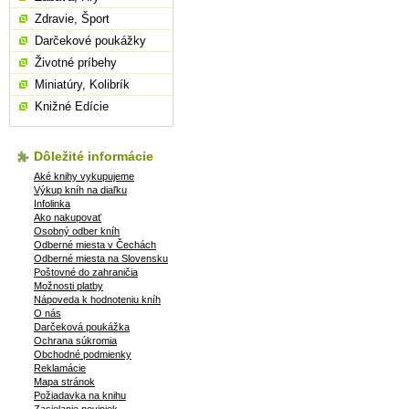
Zdravie, Šport
Darčekové poukážky
Životné príbehy
Miniatúry, Kolibrík
Knižné Edície
Dôležité informácie
Aké knihy vykupujeme
Výkup kníh na diaľku
Infolinka
Ako nakupovať
Osobný odber kníh
Odberné miesta v Čechách
Odberné miesta na Slovensku
Poštovné do zahraničia
Možnosti platby
Nápoveda k hodnoteniu kníh
O nás
Darčeková poukážka
Ochrana súkromia
Obchodné podmienky
Reklamácie
Mapa stránok
Požiadavka na knihu