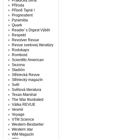
Praktická žena
Příroda
Přísně Tajné !
Progresdent
Pyramída
Quark
Reader´s Digest Výběr
Respekt
Revolver Revue
Revue svetovej literatúry
Rodokaps
Romboid
Scientific American
Sezona
Stadión
Střelecká Revue
Střelecký magazín
Svět
Světová literatura
Texas-Marshal
The War Illustrated
Válka REVUE
Vesmír
Voyage
VTM Science
Western-Bestseller
Western star
WM Magazín