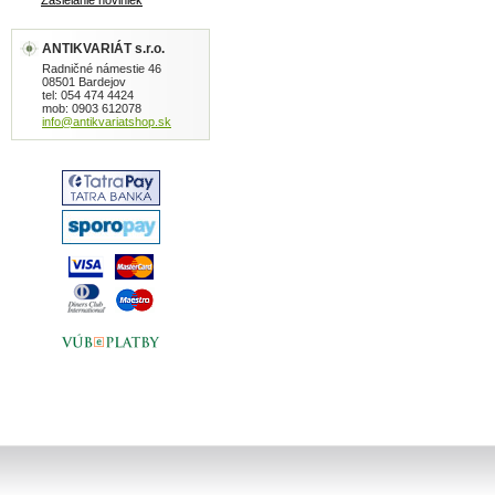
Zasielanie noviniek
ANTIKVARIÁT s.r.o.
Radničné námestie 46
08501 Bardejov
tel: 054 474 4424
mob: 0903 612078
info@antikvariatshop.sk