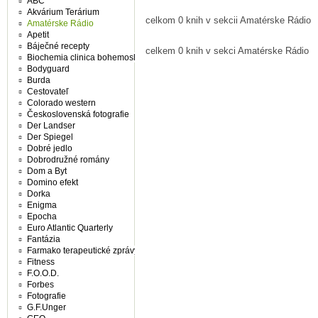
ABC
Akvárium Terárium
celkom 0 knih v sekcii Amatérske Rádio
Amatérske Rádio
Apetit
Báječné recepty
celkem 0 knih v sekci Amatérske Rádio
Biochemia clinica bohemoslovaca
Bodyguard
Burda
Cestovateľ
Colorado western
Československá fotografie
Der Landser
Der Spiegel
Dobré jedlo
Dobrodružné romány
Dom a Byt
Domino efekt
Dorka
Enigma
Epocha
Euro Atlantic Quarterly
Fantázia
Farmako terapeutické zprávy
Fitness
F.O.O.D.
Forbes
Fotografie
G.F.Unger