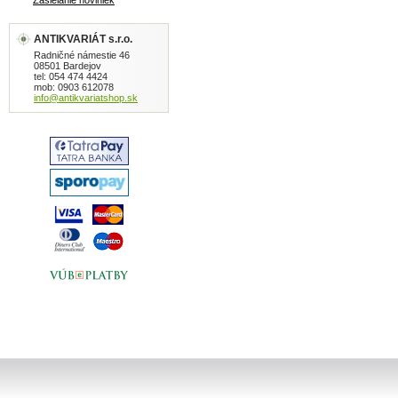
Zasielanie noviniek
ANTIKVARIÁT s.r.o.
Radničné námestie 46
08501 Bardejov
tel: 054 474 4424
mob: 0903 612078
info@antikvariatshop.sk