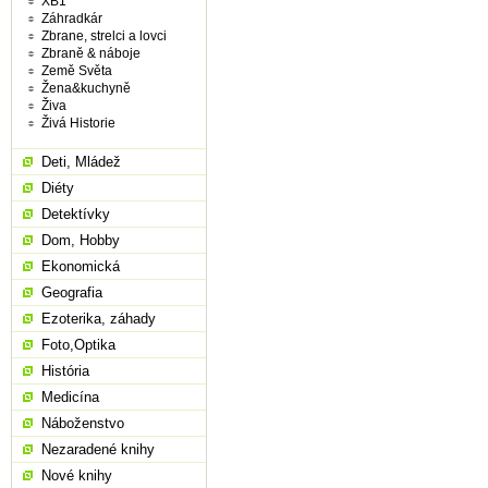
XB1
Záhradkár
Zbrane, strelci a lovci
Zbraně & náboje
Země Světa
Žena&kuchyně
Živa
Živá Historie
Deti, Mládež
Diéty
Detektívky
Dom, Hobby
Ekonomická
Geografia
Ezoterika, záhady
Foto,Optika
História
Medicína
Náboženstvo
Nezaradené knihy
Nové knihy