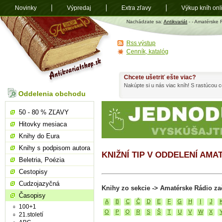
Novinky
Výpredaj
Extra zľavy
Výkup kníh onl
Antikvariát
Nachádzate sa:
Antikvariát
-
- Amatérske 
shop.sk
Rss výstup
Cenník, katalóg
Chcete ušetriť ešte viac?
Nakúpte si u nás viac kníh! S rastúcou
Oddelenia obchodu
50 - 80 % ZĽAVY
Hitovky mesiaca
Knihy do Eura
Knihy s podpisom autora
KNIŽNÍ TIP V ODDELENÍ AM
Beletria, Poézia
Cestopisy
Cudzojazyčná
Knihy zo sekcie -> Amatérske Rádio za
Časopisy
A
B
C
Č
D
E
F
G
H
I
J
100+1
O
P
Q
R
S
Š
T
U
V
W
X
21.století