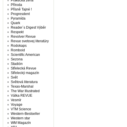
Praktická žena
Příroda
Přísně Tajné !
Progresdent
Pyramída
Quark
Reader´s Digest Výběr
Respekt
Revolver Revue
Revue svetovej literatúry
Rodokaps
Romboid
Scientific American
Sezona
Stadión
Střelecká Revue
Střelecký magazín
Svět
Světová literatura
Texas-Marshal
The War Illustrated
Válka REVUE
Vesmír
Voyage
VTM Science
Western-Bestseller
Western star
WM Magazín