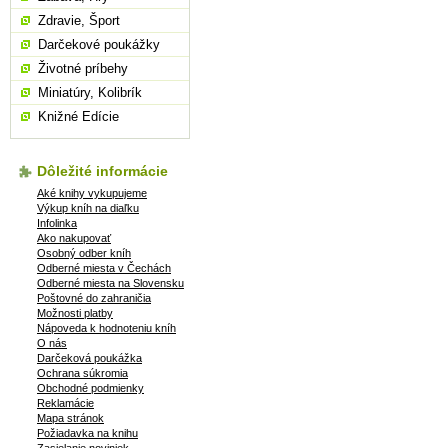
Zdravie, Šport
Darčekové poukážky
Životné príbehy
Miniatúry, Kolibrík
Knižné Edície
Dôležité informácie
Aké knihy vykupujeme
Výkup kníh na diaľku
Infolinka
Ako nakupovať
Osobný odber kníh
Odberné miesta v Čechách
Odberné miesta na Slovensku
Poštovné do zahraničia
Možnosti platby
Nápoveda k hodnoteniu kníh
O nás
Darčeková poukážka
Ochrana súkromia
Obchodné podmienky
Reklamácie
Mapa stránok
Požiadavka na knihu