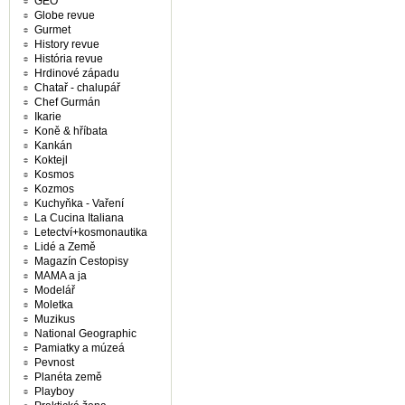
GEO
Globe revue
Gurmet
History revue
História revue
Hrdinové západu
Chatař - chalupář
Chef Gurmán
Ikarie
Koně & hříbata
Kankán
Koktejl
Kosmos
Kozmos
Kuchyňka - Vaření
La Cucina Italiana
Letectví+kosmonautika
Lidé a Země
Magazín Cestopisy
MAMA a ja
Modelář
Moletka
Muzikus
National Geographic
Pamiatky a múzeá
Pevnost
Planéta země
Playboy