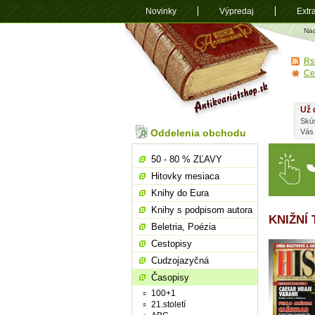
Novinky
Výpredaj
Extr
Antikvariá
Na
shop.sk
Rs
Ce
Už 
Skú
Oddelenia obchodu
Vás
50 - 80 % ZĽAVY
Hitovky mesiaca
Knihy do Eura
Knihy s podpisom autora
KNIŽNÍ
Beletria, Poézia
Cestopisy
Cudzojazyčná
Časopisy
100+1
21.století