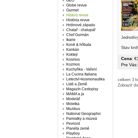
GEO
Globe revue
Gurmet
History revue
História revue
Hrdinové západu
Chatař - chalupář
Chef Gurmán
Jednotliv
Ikarie
Koně & hříbata
Stav kni
Kankán
Koktejl
Cena
: 
Kosmos
Pre Vás
Kozmos
Kuchyňka - Vaření
La Cucina Italiana
Letectví+kosmonautika
celkem 3 kn
Lidé a Země
Zobraziť ďa
Magazín Cestopisy
MAMA a ja
Modelář
Moletka
Muzikus
National Geographic
Pamiatky a múzeá
Pevnost
Planéta země
Playboy