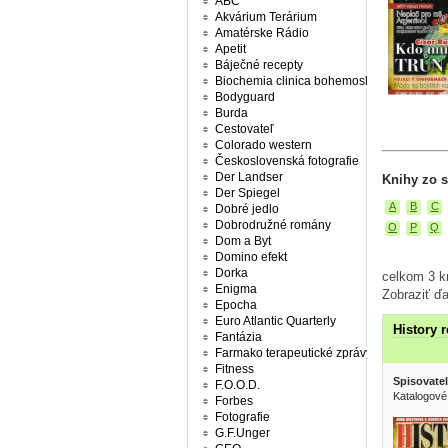
ABC
Akvárium Terárium
Amatérske Rádio
Apetit
Báječné recepty
Biochemia clinica bohemoslovaca
Bodyguard
Burda
Cestovateľ
Colorado western
Československá fotografie
Der Landser
Knihy zo s
Der Spiegel
A
B
C
Dobré jedlo
Dobrodružné romány
O
P
Q
Dom a Byt
Domino efekt
Dorka
celkom 3 kn
Enigma
Zobraziť ďa
Epocha
Euro Atlantic Quarterly
History 
Fantázia
Farmako terapeutické zprávy
Fitness
Spisovatel
F.O.O.D.
Katalogové 
Forbes
Fotografie
G.F.Unger