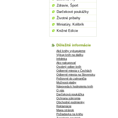
Zdravie, Šport
Darčekové poukážky
Životné príbehy
Miniatúry, Kolibrík
Knižné Edície
Dôležité informácie
Aké knihy vykupujeme
Výkup kníh na diaľku
Infolinka
Ako nakupovať
Osobný odber kníh
Odberné miesta v Čechách
Odberné miesta na Slovensku
Poštovné do zahraničia
Možnosti platby
Nápoveda k hodnoteniu kníh
O nás
Darčeková poukážka
Ochrana súkromia
Obchodné podmienky
Reklamácie
Mapa stránok
Požiadavka na knihu