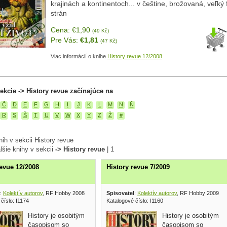
krajinách a kontinentoch... v češtine, brožovaná, veľký
strán
Cena: €1,90
(49 Kč)
Pre Vás:
€1,81
(47 Kč)
Viac informácií o knihe
History revue 12/2008
ekcie -> History revue začínajúce na
Č
D
E
F
G
H
I
J
K
L
M
N
Ň
R
S
Š
T
U
V
W
X
Y
Z
Ž
#
ih v sekcii History revue
lšie knihy v sekcii
-> History revue
|
1
revue 12/2008
History revue 7/2009
:
Kolektív autorov
, RF Hobby 2008
Spisovatel
:
Kolektív autorov
, RF Hobby 2009
číslo: I1174
Katalogové číslo: I1160
History je osobitým
History je osobitým
časopisom so
časopisom so