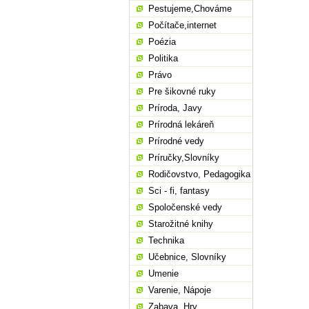
Pestujeme,Chováme
Počítače,internet
Poézia
Politika
Právo
Pre šikovné ruky
Príroda, Javy
Prírodná lekáreň
Prírodné vedy
Príručky,Slovníky
Rodičovstvo, Pedagogika
Sci - fi, fantasy
Spoločenské vedy
Starožitné knihy
Technika
Učebnice, Slovníky
Umenie
Varenie, Nápoje
Zabava, Hry