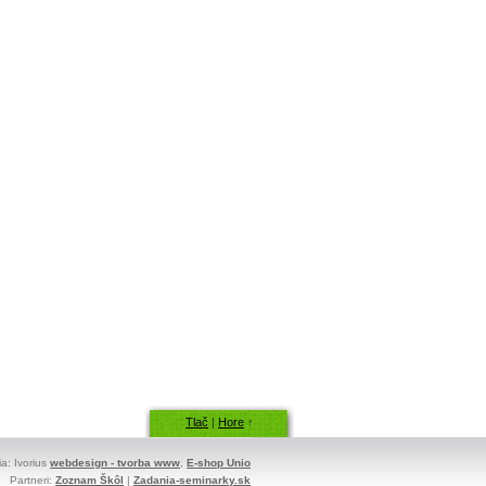
Tlač
|
Hore
↑
ia: Ivorius
webdesign - tvorba www
,
E-shop Unio
Partneri:
Zoznam Škôl
|
Zadania-seminarky.sk