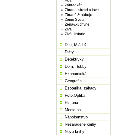
XB1
Záhradkár
Zbrane, strelci a lovci
Zbraně & náboje
Země Světa
Žena&kuchyně
Živa
Živá Historie
Deti, Mládež
Diéty
Detektívky
Dom, Hobby
Ekonomická
Geografia
Ezoterika, záhady
Foto,Optika
História
Medicína
Náboženstvo
Nezaradené knihy
Nové knihy