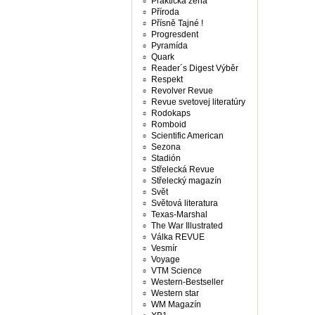
Praktická žena
Příroda
Přísně Tajné !
Progresdent
Pyramída
Quark
Reader´s Digest Výběr
Respekt
Revolver Revue
Revue svetovej literatúry
Rodokaps
Romboid
Scientific American
Sezona
Stadión
Střelecká Revue
Střelecký magazín
Svět
Světová literatura
Texas-Marshal
The War Illustrated
Válka REVUE
Vesmír
Voyage
VTM Science
Western-Bestseller
Western star
WM Magazín