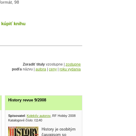
 formát, 98
kúpiť knihu
Zoradiť tituly
vzostupne |
zostupne
podľa
názvu |
autora
|
ceny
|
roku vydania
History revue 9/2008
Spisovatel
:
Kolektív autorov
, RF Hobby 2008
Katalogové číslo: I1140
History je osobitým
časopisom so