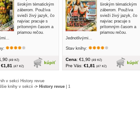
širokým tématickým
širokým tématickým
záberom. Používa
záberom. Používa
svieži živý jazyk, čo
svieži živý jazyk, čo
najviac pracuje s
najviac pracuje s
prítomným časom a
prítomným časom a
priamou rečou.
priamou rečou.
ými...
Jednotlivými...
hy:
Stav knihy:
€1,90
Cena
: €1,90
(49 Kč)
(49 Kč)
kúpiť
kúpiť
:
€1,81
Pre Vás:
€1,81
(47 Kč)
(47 Kč)
ih v sekci History revue
lšie knihy v sekcii
-> History revue
|
1