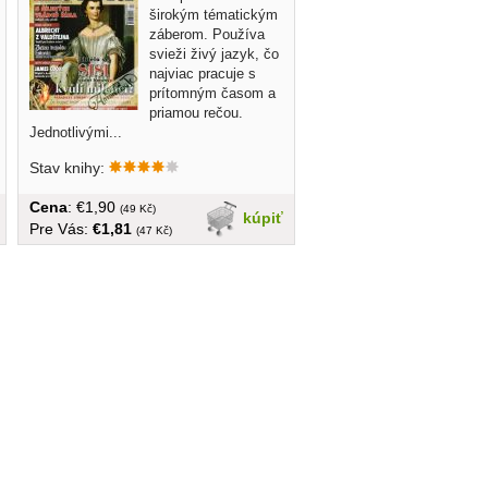
širokým tématickým
záberom. Používa
svieži živý jazyk, čo
najviac pracuje s
prítomným časom a
priamou rečou.
Jednotlivými...
Stav knihy:
Cena
: €1,90
(49 Kč)
kúpiť
Pre Vás:
€1,81
(47 Kč)