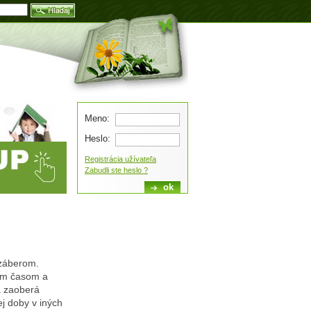
Blog
Meno:
Heslo:
Registrácia užívateľa
Zabudli ste heslo ?
 záberom.
ným časom a
a zaoberá
ej doby v iných