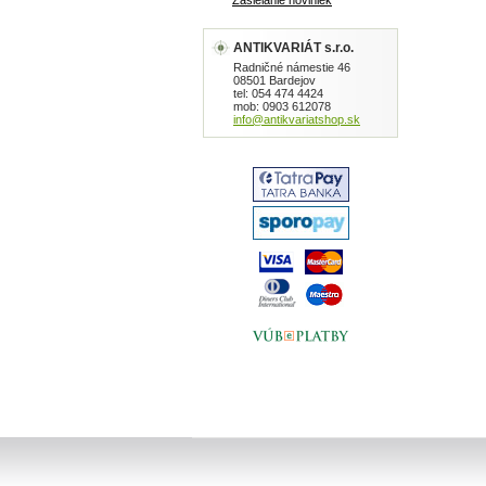
Zasielanie noviniek
ANTIKVARIÁT s.r.o.
Radničné námestie 46
08501 Bardejov
tel: 054 474 4424
mob: 0903 612078
info@antikvariatshop.sk