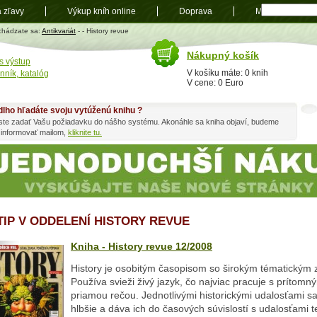
a zľavy
Výkup kníh online
Doprava
Mapa
t
chádzate sa:
Antikvariát
-
- History revue
Nákupný košík
s výstup
V košíku máte: 0 knih
nník, katalóg
V cene: 0 Euro
dlho hľadáte svoju vytúženú knihu ?
ste zadať Vašu požiadavku do nášho systému. Akonáhle sa kniha objaví, budeme
 informovať mailom,
kliknite tu.
 TIP V ODDELENÍ HISTORY REVUE
Kniha - History revue 12/2008
History je osobitým časopisom so širokým tématickým
Používa svieži živý jazyk, čo najviac pracuje s prítom
priamou rečou. Jednotlivými historickými udalosťami s
hlbšie a dáva ich do časových súvislostí s udalosťami t