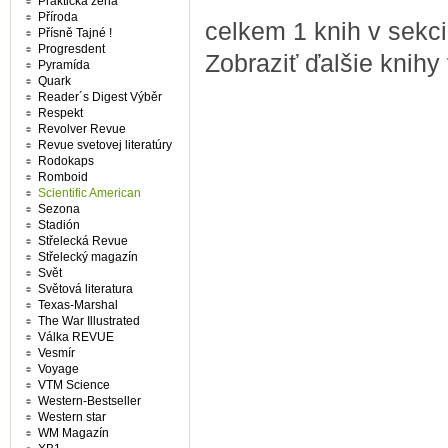
Praktická žena
Příroda
celkem 1 knih v sekci
Přísně Tajné !
Progresdent
Zobraziť ďalšie knihy
Pyramída
Quark
Reader´s Digest Výběr
Respekt
Revolver Revue
Revue svetovej literatúry
Rodokaps
Romboid
Scientific American
Sezona
Stadión
Střelecká Revue
Střelecký magazín
Svět
Světová literatura
Texas-Marshal
The War Illustrated
Válka REVUE
Vesmír
Voyage
VTM Science
Western-Bestseller
Western star
WM Magazín