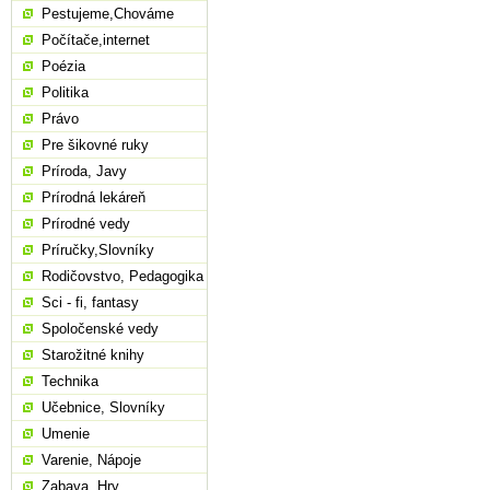
Pestujeme,Chováme
Počítače,internet
Poézia
Politika
Právo
Pre šikovné ruky
Príroda, Javy
Prírodná lekáreň
Prírodné vedy
Príručky,Slovníky
Rodičovstvo, Pedagogika
Sci - fi, fantasy
Spoločenské vedy
Starožitné knihy
Technika
Učebnice, Slovníky
Umenie
Varenie, Nápoje
Zabava, Hry