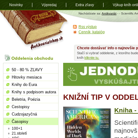
Novinky
Výpredaj
Extra zľavy
Výkup kníh onl
Antikvariát
Nachádzate sa:
Antikvariát
-
- Scientific 
shop.sk
Rss výstup
Cenník, katalóg
Chcete dostávať info o najnovšie p
Stačí si vybrať oddelenie, z ktorého bud
Oddelenia obchodu
kníh
kliknite tu.
50 - 80 % ZĽAVY
Hitovky mesiaca
Knihy do Eura
Knihy s podpisom autora
KNIŽNÍ TIP V ODDE
Beletria, Poézia
Cestopisy
Kniha -
Cudzojazyčná
Scientif
Časopisy
100+1
najnovš
21.století