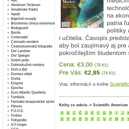
medicín
ABC
Akvárium Terárium
technol
Amatérske Rádio
Apetit
na ekon
Báječné recepty
patria ľ
Biochemia clinica bohemoslovaca
Bodyguard
politiky
Burda
i učitelia. Časopis preds
Cestovateľ
Colorado western
aby bol zaujímavý aj pre 
Československá fotografie
Der Landser
pokročilejším študentom s
Der Spiegel
Dobré jedlo
Cena: €3,00
(78 Kč)
Dobrodružné romány
Dom a Byt
Pre Vás:
€2,85
(74 Kč)
Domino efekt
Dorka
Enigma
Viac informácií o knihe
Scientif
Epocha
Euro Atlantic Quarterly
Fantázia
Farmako terapeutické zprávy
Knihy zo sekcie -> Scientific American
Fitness
F.O.O.D.
A
B
C
Č
D
E
F
G
H
I
J
Forbes
O
P
Q
R
S
Š
T
U
V
W
X
Fotografie
G.F.Unger