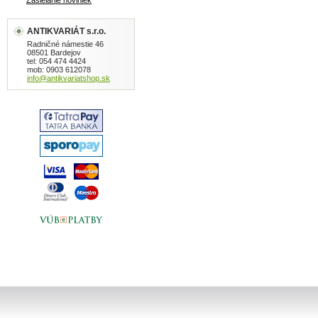
Zasielanie noviniek
ANTIKVARIÁT s.r.o.
Radničné námestie 46
08501 Bardejov
tel: 054 474 4424
mob: 0903 612078
info@antikvariatshop.sk