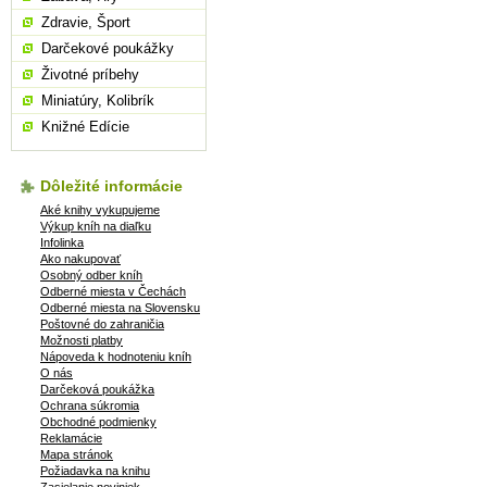
Zdravie, Šport
Darčekové poukážky
Životné príbehy
Miniatúry, Kolibrík
Knižné Edície
Dôležité informácie
Aké knihy vykupujeme
Výkup kníh na diaľku
Infolinka
Ako nakupovať
Osobný odber kníh
Odberné miesta v Čechách
Odberné miesta na Slovensku
Poštovné do zahraničia
Možnosti platby
Nápoveda k hodnoteniu kníh
O nás
Darčeková poukážka
Ochrana súkromia
Obchodné podmienky
Reklamácie
Mapa stránok
Požiadavka na knihu