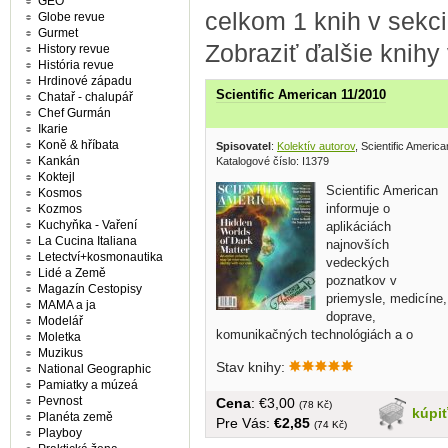
GEO
celkom 1 knih v sekci
Globe revue
Gurmet
Zobraziť ďalšie knihy
History revue
História revue
Hrdinové západu
Scientific American 11/2010
Chatař - chalupář
Chef Gurmán
Ikarie
Koně & hříbata
Spisovatel
:
Kolektív autorov
, Scientific Americ
Kankán
Katalogové číslo: I1379
Koktejl
Scientific American
Kosmos
informuje o
Kozmos
Kuchyňka - Vaření
aplikáciách
La Cucina Italiana
najnovších
Letectví+kosmonautika
vedeckých
Lidé a Země
poznatkov v
Magazín Cestopisy
priemysle, medicíne,
MAMA a ja
doprave,
Modelář
komunikačných technológiách a o
Moletka
dopadoch vedy a techniky na...
Muzikus
Stav knihy:
National Geographic
Pamiatky a múzeá
Pevnost
Cena
: €3,00
(78 Kč)
kúpi
Planéta země
Pre Vás:
€2,85
(74 Kč)
Playboy