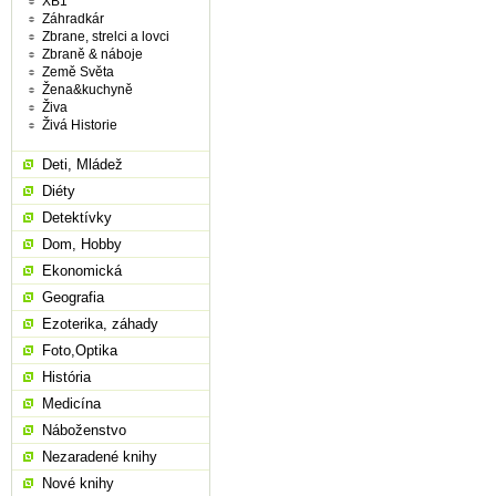
XB1
Záhradkár
Zbrane, strelci a lovci
Zbraně & náboje
Země Světa
Žena&kuchyně
Živa
Živá Historie
Deti, Mládež
Diéty
Detektívky
Dom, Hobby
Ekonomická
Geografia
Ezoterika, záhady
Foto,Optika
História
Medicína
Náboženstvo
Nezaradené knihy
Nové knihy