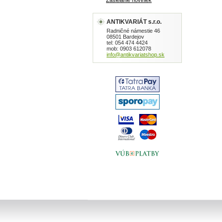
Zasielanie noviniek
ANTIKVARIÁT s.r.o.
Radničné námestie 46
08501 Bardejov
tel: 054 474 4424
mob: 0903 612078
info@antikvariatshop.sk