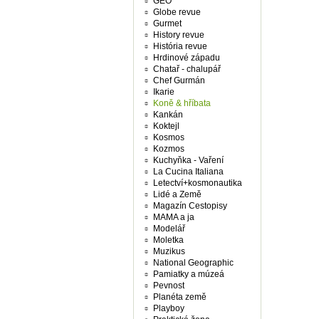
GEO
Globe revue
Gurmet
History revue
História revue
Hrdinové západu
Chatař - chalupář
Chef Gurmán
Ikarie
Koně & hříbata
Kankán
Koktejl
Kosmos
Kozmos
Kuchyňka - Vaření
La Cucina Italiana
Letectví+kosmonautika
Lidé a Země
Magazín Cestopisy
MAMA a ja
Modelář
Moletka
Muzikus
National Geographic
Pamiatky a múzeá
Pevnost
Planéta země
Playboy