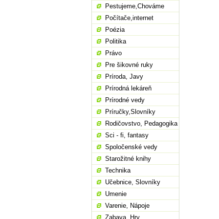
Pestujeme,Chováme
Počítače,internet
Poézia
Politika
Právo
Pre šikovné ruky
Príroda, Javy
Prírodná lekáreň
Prírodné vedy
Príručky,Slovníky
Rodičovstvo, Pedagogika
Sci - fi, fantasy
Spoločenské vedy
Starožitné knihy
Technika
Učebnice, Slovníky
Umenie
Varenie, Nápoje
Zabava, Hry