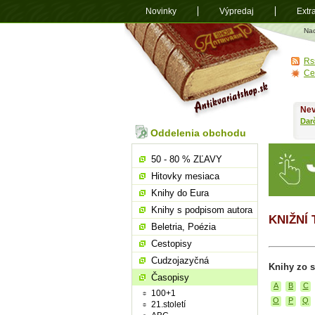
Novinky
Výpredaj
Extr
Antikvariá
Na
shop.sk
Rs
Ce
Nev
Dar
Oddelenia obchodu
50 - 80 % ZĽAVY
Hitovky mesiaca
Knihy do Eura
Knihy s podpisom autora
KNIŽNÍ
Beletria, Poézia
Cestopisy
Cudzojazyčná
Knihy zo s
Časopisy
A
B
C
100+1
O
P
Q
21.století