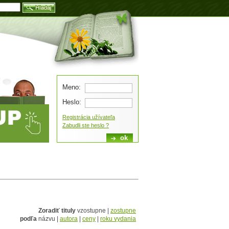
Blog
Meno:
Heslo:
Registrácia užívateľa
Zabudli ste heslo ?
Zoradiť tituly
vzostupne |
zostupne
podľa
názvu |
autora
|
ceny
|
roku vydania