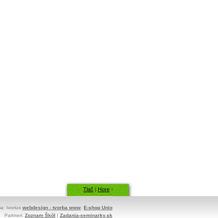
Tlač
|
Hore
↑
ia: Ivorius
webdesign - tvorba www
,
E-shop Unio
Partneri:
Zoznam Škôl
|
Zadania-seminarky.sk