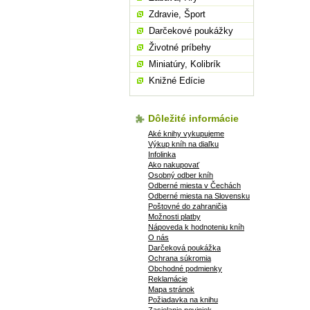
Zdravie, Šport
Darčekové poukážky
Životné príbehy
Miniatúry, Kolibrík
Knižné Edície
Dôležité informácie
Aké knihy vykupujeme
Výkup kníh na diaľku
Infolinka
Ako nakupovať
Osobný odber kníh
Odberné miesta v Čechách
Odberné miesta na Slovensku
Poštovné do zahraničia
Možnosti platby
Nápoveda k hodnoteniu kníh
O nás
Darčeková poukážka
Ochrana súkromia
Obchodné podmienky
Reklamácie
Mapa stránok
Požiadavka na knihu