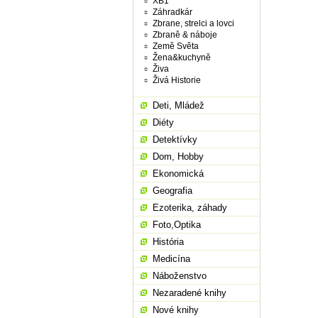
XB1
Záhradkár
Zbrane, strelci a lovci
Zbraně & náboje
Země Světa
Žena&kuchyně
Živa
Živá Historie
Deti, Mládež
Diéty
Detektívky
Dom, Hobby
Ekonomická
Geografia
Ezoterika, záhady
Foto,Optika
História
Medicína
Náboženstvo
Nezaradené knihy
Nové knihy