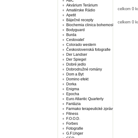
ABC
Akvárium Terárium
celkom 0 kn
Amatérske Rádio
Apetit
Báječné recepty
celkem 0 k
Biochemia clinica bohemoslovaca
Bodyguard
Burda
Cestovateľ
Colorado western
Československá fotografie
Der Landser
Der Spiegel
Dobré jedlo
Dobrodružné romány
Dom a Byt
Domino efekt
Dorka
Enigma
Epocha
Euro Atlantic Quarterly
Fantázia
Farmako terapeutické zprávy
Fitness
F.O.O.D.
Forbes
Fotografie
G.F.Unger