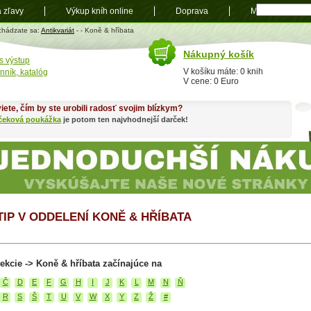
a zľavy
Výkup kníh online
Doprava
Mapa
t
chádzate sa:
Antikvariát
-
- Koně & hříbata
Nákupný košík
s výstup
V košíku máte: 0 knih
nník, katalóg
V cene: 0 Euro
iete, čím by ste urobili radosť svojim blízkym?
čeková poukážka
je potom ten najvhodnejší darček!
 TIP V ODDELENÍ KONĚ & HŘÍBATA
ekcie -> Koně & hříbata začínajúce na
Č
D
E
F
G
H
I
J
K
L
M
N
Ň
R
S
Š
T
U
V
W
X
Y
Z
Ž
#