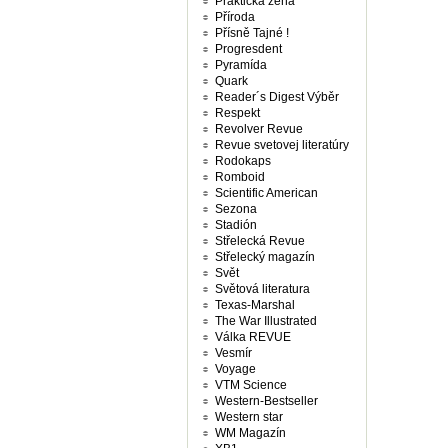
Praktická žena
Příroda
Přísně Tajné !
Progresdent
Pyramída
Quark
Reader´s Digest Výběr
Respekt
Revolver Revue
Revue svetovej literatúry
Rodokaps
Romboid
Scientific American
Sezona
Stadión
Střelecká Revue
Střelecký magazín
Svět
Světová literatura
Texas-Marshal
The War Illustrated
Válka REVUE
Vesmír
Voyage
VTM Science
Western-Bestseller
Western star
WM Magazín