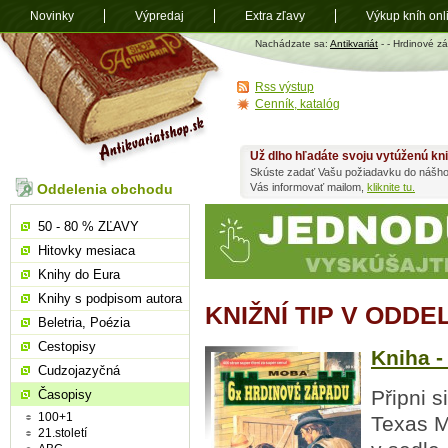
Novinky
Výpredaj
Extra zľavy
Výkup kníh onl
Antikvariát
Nachádzate sa:
Antikvariát
-
- Hrdinové z
shop.sk
Rss výstup
Cenník, katalóg
Už dlho hľadáte svoju vytúženú kn
Skúste zadať Vašu požiadavku do nášho
Oddelenia obchodu
Vás informovať mailom,
kliknite tu.
50 - 80 % ZĽAVY
Hitovky mesiaca
Knihy do Eura
Knihy s podpisom autora
KNIŽNÍ TIP V ODD
Beletria, Poézia
Cestopisy
Kniha -
Cudzojazyčná
Připni s
Časopisy
100+1
Texas M
21.století