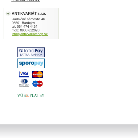
Zasielanie noviniek
ANTIKVARIÁT s.r.o.
Radničné námestie 46
08501 Bardejov
tel: 054 474 4424
mob: 0903 612078
info@antikvariatshop.sk