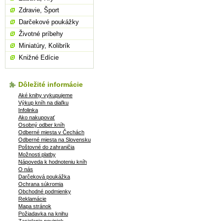
Zdravie, Šport
Darčekové poukážky
Životné príbehy
Miniatúry, Kolibrík
Knižné Edície
Dôležité informácie
Aké knihy vykupujeme
Výkup kníh na diaľku
Infolinka
Ako nakupovať
Osobný odber kníh
Odberné miesta v Čechách
Odberné miesta na Slovensku
Poštovné do zahraničia
Možnosti platby
Nápoveda k hodnoteniu kníh
O nás
Darčeková poukážka
Ochrana súkromia
Obchodné podmienky
Reklamácie
Mapa stránok
Požiadavka na knihu