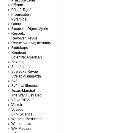
Praktická žena
Příroda
Přísně Tajné !
Progresdent
Pyramída
Quark
Reader´s Digest Výběr
Respekt
Revolver Revue
Revue svetovej literatúry
Rodokaps
Romboid
Scientific American
Sezona
Stadión
Střelecká Revue
Střelecký magazín
Svět
Světová literatura
Texas-Marshal
The War Illustrated
Válka REVUE
Vesmír
Voyage
VTM Science
Western-Bestseller
Western star
WM Magazín