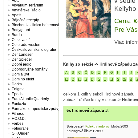
v sedle
ABC
Akvárium Terárium
Kellyho 
Amatérske Rádio
Apetit
Cena: 
Báječné recepty
Biochemia clinica bohemoslovaca
Pre Vás
Bodyguard
Burda
Cestovateľ
Viac infor
Colorado western
Československá fotografie
Der Landser
Der Spiegel
Knihy zo sekcie -> Hrdinové západu za
Dobré jedlo
Dobrodružné romány
A
B
C
Č
D
E
F
G
H
I
J
Dom a Byt
Domino efekt
O
P
Q
R
S
Š
T
U
V
W
X
Dorka
Enigma
Epocha
celkom 1 knih v sekcii Hrdinové západu
Euro Atlantic Quarterly
Zobraziť ďalšie knihy v sekcii
-> Hrdinov
Fantázia
Farmako terapeutické zprávy
6x hrdinové západu 3.
Fitness
F.O.O.D.
Forbes
Spisovatel
:
Kolektív autorov
, Moba 2003
Fotografie
Katalogové číslo: P2899
G.F.Unger