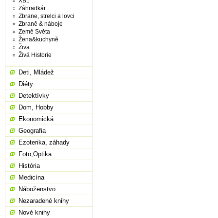
XB1
Záhradkár
Zbrane, strelci a lovci
Zbraně & náboje
Země Světa
Žena&kuchyně
Živa
Živá Historie
Deti, Mládež
Diéty
Detektívky
Dom, Hobby
Ekonomická
Geografia
Ezoterika, záhady
Foto,Optika
História
Medicína
Náboženstvo
Nezaradené knihy
Nové knihy