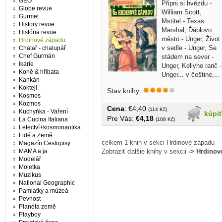
GEO
Připni si hvězdu -
Globe revue
William Scott,
Gurmet
Mstitel - Texas
History revue
Marshal, Ďáblovo
História revue
město - Unger, Život
Hrdinové západu
v sedle - Unger, Se
Chatař - chalupář
Chef Gurmán
stádem na sever -
Ikarie
Unger, Kellyho ranč -
Koně & hříbata
Unger... v češtine,...
Kankán
Koktejl
Stav knihy:
Kosmos
Kozmos
Cena
: €4,40
(114 Kč)
Kuchyňka - Vaření
kúpi
Pre Vás:
€4,18
La Cucina Italiana
(108 Kč)
Letectví+kosmonautika
Lidé a Země
celkem 1 knih v sekci Hrdinové západu
Magazín Cestopisy
Zobraziť ďalšie knihy v sekcii
-> Hrdinov
MAMA a ja
Modelář
Moletka
Muzikus
National Geographic
Pamiatky a múzeá
Pevnost
Planéta země
Playboy