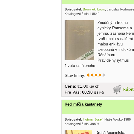
Spisovatel
:
Bromfield Louis
, Jaroslav Podrouž
Katalogové číslo: L8642
Znuděný a trochu
cynický Ransome a
jemná, zasněná Fern
tvoří spolu s dalšími
malou enklávu
Evropanů v indickém
Ránčípuru.
Pravidelný rytmus
života ustáleného...
Stav knihy:
Cena
: €1,00
(26 Kč)
kúpi
Pre Vás:
€0,50
(13 Kč)
Keď mlčia kastanety
Spisovatel
:
Hotmar Josef
, Naše Vojsko 1986
Katalogové číslo: J9897
Druhá španielska