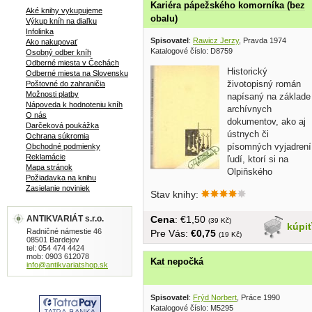
Kariéra pápežského komorníka (bez
Aké knihy vykupujeme
obalu)
Výkup kníh na diaľku
Infolinka
Spisovatel
:
Rawicz Jerzy
, Pravda 1974
Ako nakupovať
Katalogové číslo: D8759
Osobný odber kníh
Odberné miesta v Čechách
Historický
Odberné miesta na Slovensku
životopisný román
Poštovné do zahraničia
Možnosti platby
napísaný na základe
Nápoveda k hodnoteniu kníh
archívnych
O nás
dokumentov, ako aj
Darčeková poukážka
ústnych či
Ochrana súkromia
písomných vyjadrení
Obchodné podmienky
Reklamácie
ľudí, ktorí si na
Mapa stránok
Olpiňského
Požiadavka na knihu
pamätajú. Stefan...
Zasielanie noviniek
Stav knihy:
ANTIKVARIÁT s.r.o.
Cena
: €1,50
(39 Kč)
kúpi
Radničné námestie 46
Pre Vás:
€0,75
(19 Kč)
08501 Bardejov
tel: 054 474 4424
mob: 0903 612078
Kat nepočká
info@antikvariatshop.sk
Spisovatel
:
Frýd Norbert
, Práce 1990
Katalogové číslo: M5295