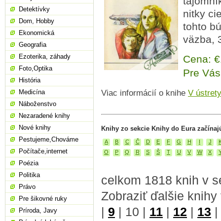
tajomník
Detektívky
nitky c
Dom, Hobby
tohto bú
Ekonomická
väzba, 
Geografia
Ezoterika, záhady
Cena: 
Foto,Optika
Pre Vás
História
Medicína
Viac informácií o knihe
V ústret
Náboženstvo
Nezaradené knihy
Nové knihy
Knihy zo sekcie Knihy do Eura začínaj
Pestujeme,Chováme
A
B
C
Č
D
E
F
G
H
I
J
Počítače,internet
O
P
Q
R
S
Š
T
U
V
W
X
Poézia
Politika
celkom 1818 knih v s
Právo
Zobraziť ďalšie knihy
Pre šikovné ruky
|
9
|
10
|
11
|
12
|
13
Príroda, Javy