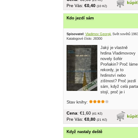
kúpi
Pre Vás:
€0,40
(10 Kč)
Kdo jezdí sám
Spisovatel
:
Vladimov Georgij
, Svět sovětů 196
Katalogové číslo: J8300
Jaký je vlastně
hrdina Vladimovovy
novely šofér
Proňakin? Proč láme
rekordy, je to
hrdinství nebo
zištnost? Proč jezdí
sám, když celá parta
stojí, proč je i
lidsky...
Stav knihy:
Cena
: €1,60
(41 Kč)
kúpi
Pre Vás:
€0,80
(21 Kč)
Když nastaly deště