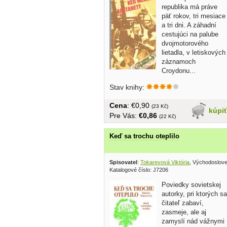
republika má práve
päť rokov, tri mesiace
a tri dni. A záhadní
cestujúci na palube
dvojmotorového
lietadla, v letiskových
záznamoch
Croydonu...
Stav knihy:
Cena
: €0,90
(23 Kč)
kúpi
Pre Vás:
€0,86
(22 Kč)
Keď sa trochu oteplilo
Spisovatel
:
Tokarevová Viktória
, Východoslov
Katalogové číslo: J7206
Poviedky sovietskej
autorky, pri ktorých sa
čitateľ zabaví,
zasmeje, ale aj
zamyslí nád vážnymi