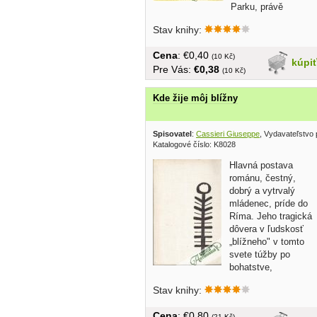
Parku, právě
nabírala...
Stav knihy:
Cena
: €0,40
(10 Kč)
kúpi
Pre Vás:
€0,38
(10 Kč)
Kde žije môj blížny
Spisovatel
:
Cassieri Giuseppe
, Vydavateľstvo p
Katalogové číslo: K8028
Hlavná postava
románu, čestný,
dobrý a vytrvalý
mládenec, príde do
Ríma. Jeho tragická
dôvera v ľudskosť
„blížneho" v tomto
svete túžby po
bohatstve,
peniazoch,...
Stav knihy:
Cena
: €0,80
(21 Kč)