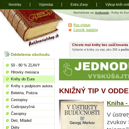
Novinky
Výpredaj
Extra zľavy
Výkup kníh onl
Antikvariát
Nachádzate sa:
Antikvariát
- Knihy do Eur
shop.sk
Rss výstup
Cenník, katalóg
Chcete mat knihy bez zaúčtovania
Vyberte si knihy za viac ako 35€ a
pošt
Oddelenia obchodu
50 - 80 % ZĽAVY
Hitovky mesiaca
Knihy do Eura
Knihy s podpisom autora
KNIŽNÝ TIP V ODD
Beletria, Poézia
Cestopisy
Kniha -
Cudzojazyčná
V ústret
Časopisy
Deti, Mládež
zvukov 
Diéty