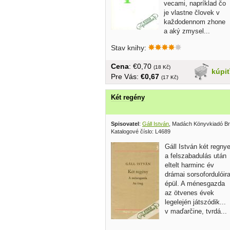
vecami, napríklad čo
je vlastne človek v
každodennom zhone
a aký zmysel...
Stav knihy:
Cena
: €0,70
(18 Kč)
kúpi
Pre Vás:
€0,67
(17 Kč)
Két regény
Spisovatel
:
Gáll István
, Madách Könyvkiadó Br
Katalogové číslo: L4689
Gáll István két regny
a felszabadulás után
eltelt harminc év
drámai sorsofordulóir
épül. A ménesgazda
az ötvenes évek
legelején játszódik...
v maďarčine, tvrdá...