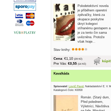
Polodetektivní novela
je příběhem operetní
zpěvačky, která za
okupace poskytne
úkryt kolegovi
stíhanému gestapem a
je za tento čin sama
uvězněna. Protože
však hraje...
Stav knihy:
Cena
: €1,10
(29 Kč)
kúpi
Pre Vás:
€0,55
(14 Kč)
Kavalkáda
Spisovatel
:
Lovrič Pavel
, Nakladatelství E. V.
Katalogové číslo: K6958
Román. (Starý dum,
Před polednem,
Výletníci, Návštěva
na faře, Minulost,