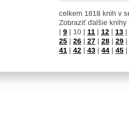
celkem 1818 knih v s
Zobraziť ďalšie knihy
|
9
|
10
|
11
|
12
|
13
25
|
26
|
27
|
28
|
29
41
|
42
|
43
|
44
|
45