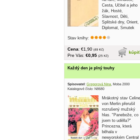
Cesta, Učitel a jeho
žák, Hosté,
Slavnost, Děti,
Splitské dny, Orient,
Diplomat, Smutek
z...
Stav knihy:
Cena
: €1,90
(49 Kč)
kúpi
Pre Vás:
€0,95
(25 Kč)
Každý den je plný touhy
Spisovatel
:
Gregorová Nina
, Moba 2000
Katalogové číslo: N8680
Mrákotný stav Celin
von Merlin přerušil
rozrušený mužský
hlas. "Panebože, co
jsem to udělla?"
Princezna, která
běhala v
newyorském Central