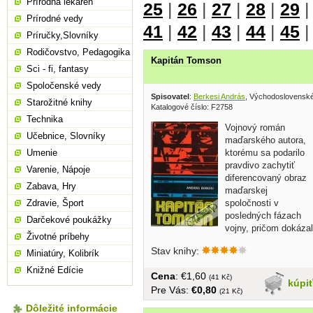
Prírodná lekáreň
25
|
26
|
27
|
28
|
29
Prírodné vedy
41
|
42
|
43
|
44
|
45
Príručky,Slovníky
Rodičovstvo, Pedagogika
Kapitán Tomson
Sci - fi, fantasy
Spoločenské vedy
Spisovatel
:
Berkesi András
, Východoslovenské
Starožitné knihy
Katalogové číslo: F2758
Technika
Vojnový román
Učebnice, Slovníky
maďarského autora,
ktorému sa podarilo
Umenie
pravdivo zachytiť
Varenie, Nápoje
diferencovaný obraz
Zabava, Hry
maďarskej
spoločnosti v
Zdravie, Šport
posledných fázach
Darčekové poukážky
vojny, pričom dokázal
Životné príbehy
majstrovsky...
Stav knihy:
Miniatúry, Kolibrík
Knižné Edície
Cena
: €1,60
(41 Kč)
kúpi
Pre Vás:
€0,80
(21 Kč)
Dôležité informácie