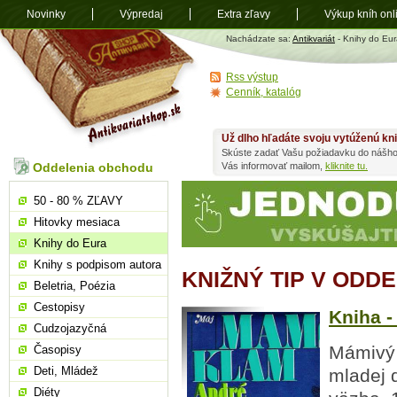
Novinky
Výpredaj
Extra zľavy
Výkup kníh onl
Antikvariát
Nachádzate sa:
Antikvariát
- Knihy do Eur
shop.sk
Rss výstup
Cenník, katalóg
Už dlho hľadáte svoju vytúženú kn
Skúste zadať Vašu požiadavku do nášho
Oddelenia obchodu
Vás informovať mailom,
kliknite tu.
50 - 80 % ZĽAVY
Hitovky mesiaca
Knihy do Eura
Knihy s podpisom autora
KNIŽNÝ TIP V ODD
Beletria, Poézia
Cestopisy
Kniha -
Cudzojazyčná
Mámivý 
Časopisy
Deti, Mládež
mladej d
Diéty