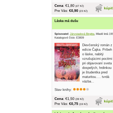
Cena
: €1,80
(47 Kč)
kúpi
Pre Vás:
€0,90
(23 Kč)
Láska má dušu
Spisovatel
:
Järvstadová Birgitta
, Mladé letá 19
Katalogové číslo: E3809
Dievčenský román z
edície Čajka. Príbeh
o láske, nabitý
vzrušujúcimi pocitmi
pri objavovaní sveta
dospelých, hrdinkou
je študentka pred
maturitou..... tvrdá
väzba...
Stav knihy:
Cena
: €1,50
(39 Kč)
kúpi
Pre Vás:
€0,75
(19 Kč)