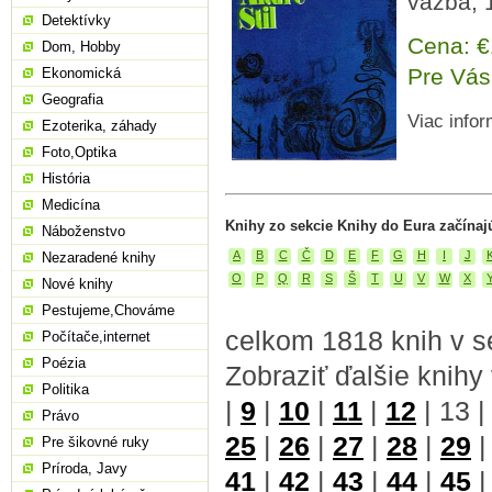
väzba, 
Detektívky
Cena: 
Dom, Hobby
Pre Vás
Ekonomická
Geografia
Viac infor
Ezoterika, záhady
Foto,Optika
História
Medicína
Knihy zo sekcie Knihy do Eura začínaj
Náboženstvo
A
B
C
Č
D
E
F
G
H
I
J
Nezaradené knihy
O
P
Q
R
S
Š
T
U
V
W
X
Nové knihy
Pestujeme,Chováme
celkom 1818 knih v s
Počítače,internet
Poézia
Zobraziť ďalšie knihy
Politika
|
9
|
10
|
11
|
12
|
13
Právo
25
|
26
|
27
|
28
|
29
Pre šikovné ruky
Príroda, Javy
41
|
42
|
43
|
44
|
45