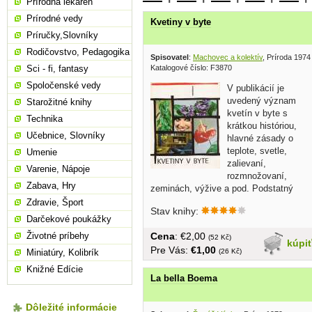
Prírodná lekáreň
Prírodné vedy
Kvetiny v byte
Príručky,Slovníky
Rodičovstvo, Pedagogika
Spisovatel
:
Machovec a kolektív
, Príroda 1974
Sci - fi, fantasy
Katalogové číslo: F3870
Spoločenské vedy
V publikácií je
uvedený význam
Starožitné knihy
kvetín v byte s
Technika
krátkou históriou,
Učebnice, Slovníky
hlavné zásady o
teplote, svetle,
Umenie
zalievaní,
Varenie, Nápoje
rozmnožovaní,
Zabava, Hry
zeminách, výžive a pod. Podstatný
rozsah...
Zdravie, Šport
Stav knihy:
Darčekové poukážky
Životné príbehy
Cena
: €2,00
(52 Kč)
kúpi
Pre Vás:
€1,00
Miniatúry, Kolibrík
(26 Kč)
Knižné Edície
La bella Boema
Dôležité informácie