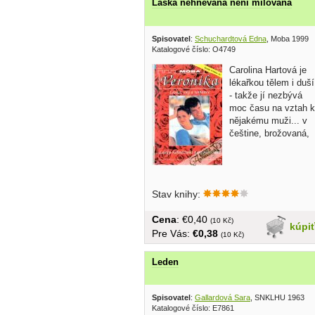
Láska nehněvaná není milovaná
Spisovatel
:
Schuchardtová Edna
, Moba 1999
Katalogové číslo: O4749
Carolina Hartová je
lékařkou tělem i duší
- takže jí nezbývá
moc času na vztah k
nějakému muži... v
češtine, brožovaná,
Stav knihy:
Cena
: €0,40
(10 Kč)
kúpi
Pre Vás:
€0,38
(10 Kč)
Leden
Spisovatel
:
Gallardová Sara
, SNKLHU 1963
Katalogové číslo: E7861