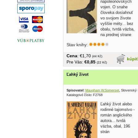
napoleonovských
vojen. O snahe
človeka dosiahnuť
vo svojom živote
vyššie méty... bez
obalu, tvrdá väzba,
na prednej strane
venovanie, 404 strán
Stav knihy:
Cena
: €1,70
(44 Kč)
kúpi
Pre Vás:
€0,85
(22 Kč)
Ľahký život
Spisovatel
:
Maugham W.Somerset
, Slovenský 
Katalogové číslo: F2768
Ľahký život alebo
rodinné tajomstvo -
román anglického
autora... tvrdá
väzba, obal, 196
strán