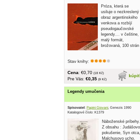
Próza, která se
usiluje o nezkreslený
obraz argentinského
venkova a rozbíjí
pseudogaučovské
legendy.... v češtine,
malý formát,
brožovaná, 100 strán
Stav knihy:
Cena
: €0,70
(18 Kč)
kúpi
Pre Vás:
€0,35
(9 Kč)
Legendy umučenia
Spisovatel
:
Papini Giovani
, Genezis 1990
Katalogové číslo: K1379
Náboženské príbehy.
Z obsahu : Judášovo
pokušenie, Syn otca
Malchusovo ucho,