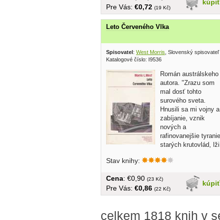
kúpi
Pre Vás:
€0,72
(19 Kč)
Leto Červeného Vlka
Spisovatel
:
West Morris
, Slovenský spisovateľ
Katalogové číslo: I9536
Román austrálskeho
autora. "Zrazu som
mal dosť tohto
surového sveta.
Hnusili sa mi vojny a
zabíjanie, vznik
nových a
rafinovanejšie tyrani
starých krutovlád, lži
a...
Stav knihy:
Cena
: €0,90
(23 Kč)
kúpi
Pre Vás:
€0,86
(22 Kč)
celkem 1818 knih v s