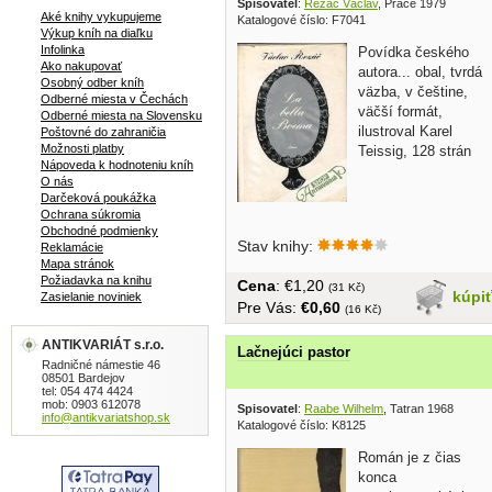
Spisovatel
:
Řezáč Václav
, Práce 1979
Aké knihy vykupujeme
Katalogové číslo: F7041
Výkup kníh na diaľku
Infolinka
Povídka českého
Ako nakupovať
autora... obal, tvrdá
Osobný odber kníh
väzba, v češtine,
Odberné miesta v Čechách
väčší formát,
Odberné miesta na Slovensku
ilustroval Karel
Poštovné do zahraničia
Možnosti platby
Teissig, 128 strán
Nápoveda k hodnoteniu kníh
O nás
Darčeková poukážka
Ochrana súkromia
Obchodné podmienky
Stav knihy:
Reklamácie
Mapa stránok
Požiadavka na knihu
Cena
: €1,20
(31 Kč)
kúpi
Zasielanie noviniek
Pre Vás:
€0,60
(16 Kč)
ANTIKVARIÁT s.r.o.
Lačnejúci pastor
Radničné námestie 46
08501 Bardejov
tel: 054 474 4424
mob: 0903 612078
Spisovatel
:
Raabe Wilhelm
, Tatran 1968
info@antikvariatshop.sk
Katalogové číslo: K8125
Román je z čias
konca