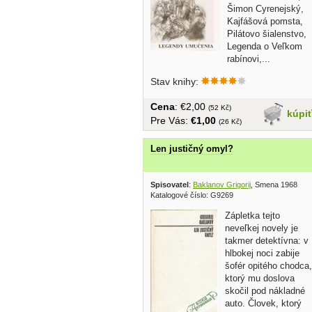
Šimon Cyrenejský,
Kajfášová pomsta,
Pilátovo šialenstvo,
Legenda o Veľkom
rabínovi,...
Stav knihy:
Cena
: €2,00
(52 Kč)
kúpi
Pre Vás:
€1,00
(26 Kč)
Len justičný omyl?
Spisovatel
:
Baklanov Grigorij
, Smena 1968
Katalogové číslo: G9269
Zápletka tejto
neveľkej novely je
takmer detektívna: v
hlbokej noci zabije
šofér opitého chodca,
ktorý mu doslova
skočil pod nákladné
auto. Človek, ktorý