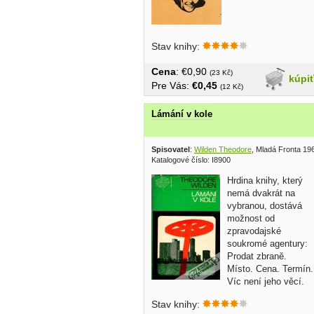
Stav knihy:
Cena
: €0,90
(23 Kč)
kúpi
Pre Vás:
€0,45
(12 Kč)
Lámání v kole
Spisovatel
:
Wilden Theodore
, Mladá Fronta 19
Katalogové číslo: I8900
Hrdina knihy, který
nemá dvakrát na
vybranou, dostává
možnost od
zpravodajské
soukromé agentury:
Prodat zbraně.
Místo. Cena. Termín.
Víc není jeho věcí.
Jenomže-...
Stav knihy: