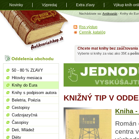
Novinky
Výpredaj
Extra zľavy
Výkup kníh onl
Antikvariát
Nachádzate sa:
Antikvariát
- Knihy do Eur
shop.sk
Rss výstup
Cenník, katalóg
Chcete mat knihy bez zaúčtovania
Vyberte si knihy za viac ako 35€ a
pošt
Oddelenia obchodu
50 - 80 % ZĽAVY
Hitovky mesiaca
Knihy do Eura
Knihy s podpisom autora
KNIŽNÝ TIP V ODD
Beletria, Poézia
Cestopisy
Kniha -
Cudzojazyčná
Román o
Časopisy
Deti, Mládež
centra 
Diéty