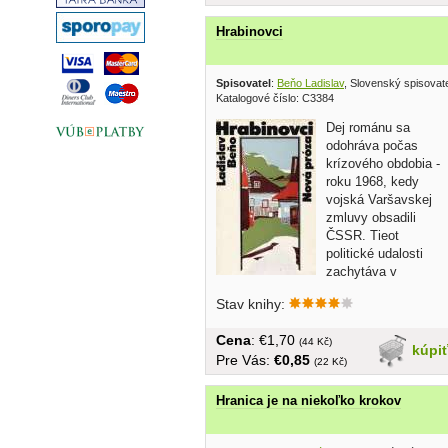
Hrabinovci
Spisovatel
:
Beňo Ladislav
, Slovenský spisovat
Katalogové číslo: C3384
Dej románu sa
odohráva počas
krízového obdobia -
roku 1968, kedy
vojská Varšavskej
zmluvy obsadili
ČSSR. Tieot
politické udalosti
zachytáva v
osudoch
Stav knihy:
hrabinovskej rodiny...
Cena
: €1,70
(44 Kč)
kúpi
Pre Vás:
€0,85
(22 Kč)
Hranica je na niekoľko krokov