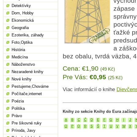
východn
Detektívky
zápase 
Dom, Hobby
správny 
Ekonomická
poctivý
Geografia
ťažké p
Ezoterika, záhady
predsud
Foto,Optika
a záško
História
bez obalu, tvrdá väzba, 
Medicína
Náboženstvo
Cena: €1,90
(49 Kč)
Nezaradené knihy
Pre Vás:
€0,95
(25 Kč)
Nové knihy
Pestujeme,Chováme
Viac informácií o knihe
Dievčens
Počítače,internet
Poézia
Politika
Knihy zo sekcie Knihy do Eura začínaj
Právo
A
B
C
Č
D
E
F
G
H
I
J
Pre šikovné ruky
O
P
Q
R
S
Š
T
U
V
W
X
Príroda, Javy