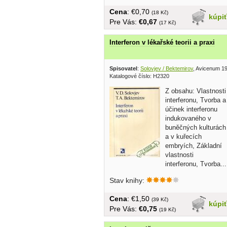
Cena
: €0,70
(18 Kč)
kúpi
Pre Vás:
€0,67
(17 Kč)
Interferon v lékařské teorii a praxi
Spisovatel
:
Solovjev / Bektemirov
, Avicenum 1
Katalogové číslo: H2320
Z obsahu: Vlastnosti
interferonu, Tvorba a
účinek interferonu
indukovaného v
buněčných kulturách
a v kuřecích
embryích, Základní
vlastnosti
interferonu, Tvorba...
Stav knihy:
Cena
: €1,50
(39 Kč)
kúpi
Pre Vás:
€0,75
(19 Kč)