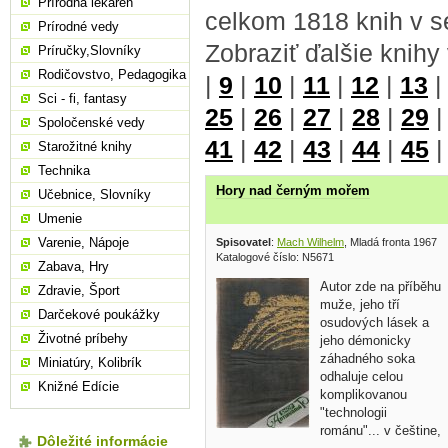
Prírodná lekáreň
celkom 1818 knih v s
Prírodné vedy
Zobraziť ďalšie knihy
Príručky,Slovníky
Rodičovstvo, Pedagogika
|
9
|
10
|
11
|
12
|
13
Sci - fi, fantasy
25
|
26
|
27
|
28
|
29
Spoločenské vedy
41
|
42
|
43
|
44
|
45
Starožitné knihy
Technika
Hory nad černým mořem
Učebnice, Slovníky
Umenie
Varenie, Nápoje
Spisovatel
:
Mach Wilhelm
, Mladá fronta 1967
Katalogové číslo: N5671
Zabava, Hry
Autor zde na příběhu
Zdravie, Šport
muže, jeho tří
Darčekové poukážky
osudových lásek a
Životné príbehy
jeho démonicky
záhadného soka
Miniatúry, Kolibrík
odhaluje celou
Knižné Edície
komplikovanou
"technologii
románu"... v češtine,
Dôležité informácie