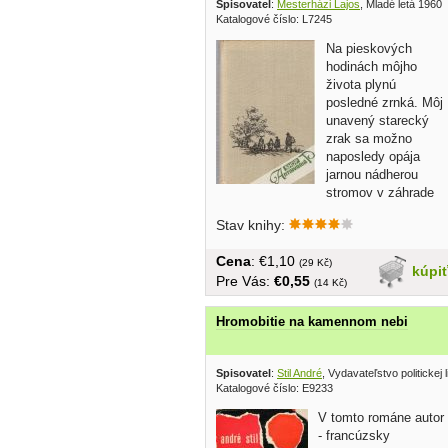
Spisovatel
:
Mesterházi Lajos
, Mladé letá 1960
Katalogové číslo: L7245
Na pieskových
hodinách môjho
života plynú
posledné zrnká. Môj
unavený starecký
zrak sa možno
naposledy opája
jarnou nádherou
stromov v záhrade
pod oblokom... bez...
Stav knihy:
Cena
: €1,10
(29 Kč)
kúpi
Pre Vás:
€0,55
(14 Kč)
Hromobitie na kamennom nebi
Spisovatel
:
Stil André
, Vydavateľstvo politickej 
Katalogové číslo: E9233
V tomto románe autor
- francúzsky