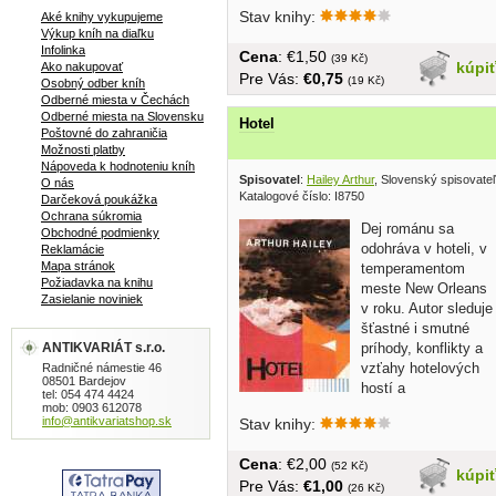
bez obalu, tvrdá...
Stav knihy:
Aké knihy vykupujeme
Výkup kníh na diaľku
Infolinka
Cena
: €1,50
(39 Kč)
kúpi
Ako nakupovať
Pre Vás:
€0,75
(19 Kč)
Osobný odber kníh
Odberné miesta v Čechách
Odberné miesta na Slovensku
Hotel
Poštovné do zahraničia
Možnosti platby
Nápoveda k hodnoteniu kníh
Spisovatel
:
Hailey Arthur
, Slovenský spisovate
O nás
Katalogové číslo: I8750
Darčeková poukážka
Ochrana súkromia
Dej románu sa
Obchodné podmienky
odohráva v hoteli, v
Reklamácie
Mapa stránok
temperamentom
Požiadavka na knihu
meste New Orleans
Zasielanie noviniek
v roku. Autor sleduje
šťastné i smutné
ANTIKVARIÁT s.r.o.
príhody, konflikty a
vzťahy hotelových
Radničné námestie 46
08501 Bardejov
hostí a
tel: 054 474 4424
zamestnancov,...
mob: 0903 612078
info@antikvariatshop.sk
Stav knihy:
Cena
: €2,00
(52 Kč)
kúpi
Pre Vás:
€1,00
(26 Kč)