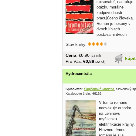
spisovateľ, nastoľuje
otázku morálne
zodpovednosti
pracujúceho človeka.
Román je nesený v
dvoch líniach
postavami dvoch
bratov. U...
Stav knihy:
Cena
: €0,90
(23 Kč)
kúpi
Pre Vás:
€0,86
(22 Kč)
Hydrocentrála
Spisovatel
:
Šagiňanová Marietta
, Slovenský sp
Katalogové číslo: H6162
V tomto románe
nadväzuje autorka
na Leninovu
myšlienku
elektrifikácie krajiny.
Hlavnou témou
románu je sila