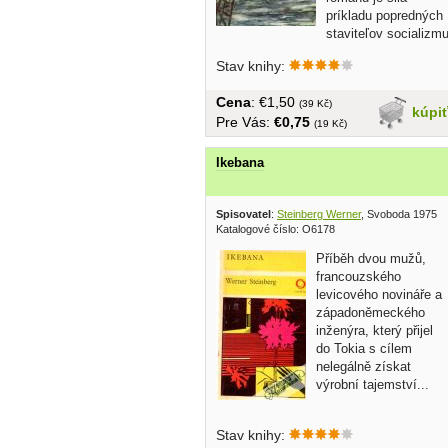
príkladu popredných
staviteľov socializm
v Arménsku a ich...
Stav knihy:
Cena
: €1,50
(39 Kč)
kúpi
Pre Vás:
€0,75
(19 Kč)
Ikebana
Spisovatel
:
Steinberg Werner
, Svoboda 1975
Katalogové číslo: O6178
Příběh dvou mužů,
francouzského
levicového novináře a
západoněmeckého
inženýra, který přijel
do Tokia s cílem
nelegálně získat
výrobní tajemství...
Stav knihy: