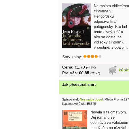
Na malom vidieckom
cintoríne v
Périgordsku
odpočíva kráľ
patagónsky. Kto bol
tento divný kráľ a
ako sa dostal na
vidiecky cintorín?...
v češtine, s obalom,
tvrdá...
Stav knihy:
Cena
: €1,70
(44 Kč)
kúpi
Pre Vás:
€0,85
(22 Kč)
Jak předstírat smrt
Spisovatel
:
Nesvadba Josef
, Mladá Fronta 19
Katalogové číslo: E8545
Novela s tajomstvom.
Děj románu se
odehrává ve válečném
Londýně a na různých