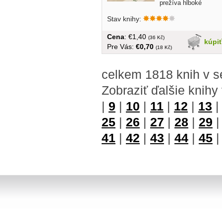
prežíva hlboké
otrasy. Po rozvode...
Stav knihy:
Cena
: €1,40
(36 Kč)
kúpi
Pre Vás:
€0,70
(18 Kč)
celkem 1818 knih v s
Zobraziť ďalšie knihy
|
9
|
10
|
11
|
12
|
13
25
|
26
|
27
|
28
|
29
41
|
42
|
43
|
44
|
45