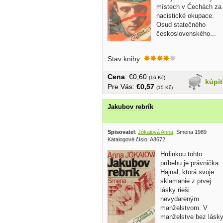
místech v Čechách za
nacistické okupace.
Osud statečného
československého...
Stav knihy:
Cena
: €0,60
(16 Kč)
kúpi
Pre Vás:
€0,57
(15 Kč)
Jakubov rebrík
Spisovatel
:
Jókaiová Anna
, Smena 1989
Katalogové číslo: A8672
Hrdinkou tohto
príbehu je právnička
Hajnal, ktorá svoje
sklamanie z prvej
lásky rieši
nevydareným
manželstvom. V
manželstve bez lásk