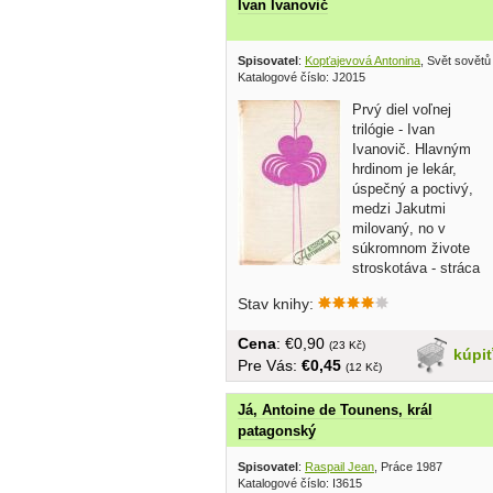
Ivan Ivanovič
Spisovatel
:
Kopťajevová Antonina
, Svět sovětů
Katalogové číslo: J2015
Prvý diel voľnej
trilógie - Ivan
Ivanovič. Hlavným
hrdinom je lekár,
úspečný a poctivý,
medzi Jakutmi
milovaný, no v
súkromnom živote
stroskotáva - stráca
lásku...
Stav knihy:
Cena
: €0,90
(23 Kč)
kúpi
Pre Vás:
€0,45
(12 Kč)
Já, Antoine de Tounens, král
patagonský
Spisovatel
:
Raspail Jean
, Práce 1987
Katalogové číslo: I3615