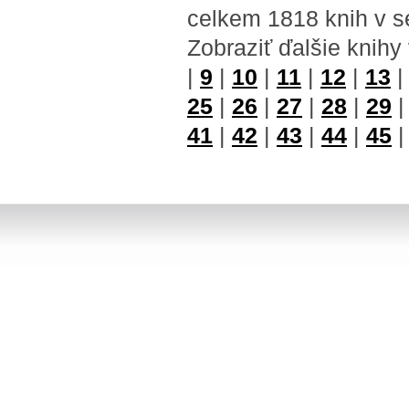
celkem 1818 knih v s
Zobraziť ďalšie knihy
|
9
|
10
|
11
|
12
|
13
25
|
26
|
27
|
28
|
29
41
|
42
|
43
|
44
|
45