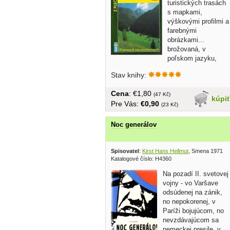
turistických trasách
s mapkami,
výškovými profilmi a
farebnými
obrázkami...
brožovaná, v
poľskom jazyku,
malý formát, 146 strán
Stav knihy:
Cena
: €1,80
(47 Kč)
kúpi
Pre Vás:
€0,90
(23 Kč)
Noc generálov
Spisovatel
:
Kirst Hans Hellmut
, Smena 1971
Katalogové číslo: H4360
Na pozadí II. svetovej
vojny - vo Varšave
odsúdenej na zánik,
no nepokorenej, v
Paríži bojujúcom, no
nevzdávajúcom sa
nemeckej presile, v