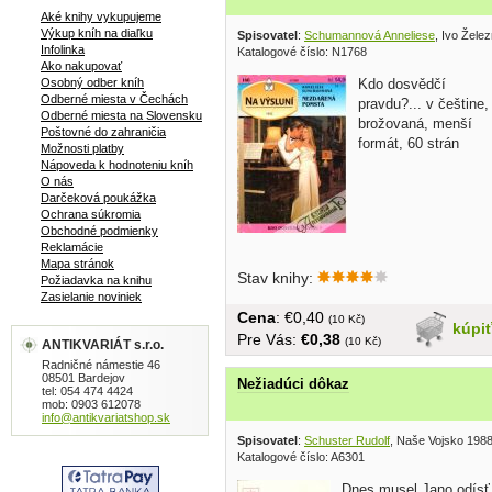
Aké knihy vykupujeme
Výkup kníh na diaľku
Spisovatel
:
Schumannová Anneliese
, Ivo Žele
Infolinka
Katalogové číslo: N1768
Ako nakupovať
Osobný odber kníh
Kdo dosvědčí
Odberné miesta v Čechách
pravdu?... v češtine,
Odberné miesta na Slovensku
brožovaná, menší
Poštovné do zahraničia
formát, 60 strán
Možnosti platby
Nápoveda k hodnoteniu kníh
O nás
Darčeková poukážka
Ochrana súkromia
Obchodné podmienky
Reklamácie
Mapa stránok
Stav knihy:
Požiadavka na knihu
Zasielanie noviniek
Cena
: €0,40
(10 Kč)
kúpi
Pre Vás:
€0,38
(10 Kč)
ANTIKVARIÁT s.r.o.
Radničné námestie 46
08501 Bardejov
Nežiadúci dôkaz
tel: 054 474 4424
mob: 0903 612078
info@antikvariatshop.sk
Spisovatel
:
Schuster Rudolf
, Naše Vojsko 198
Katalogové číslo: A6301
Dnes musel Jano odísť