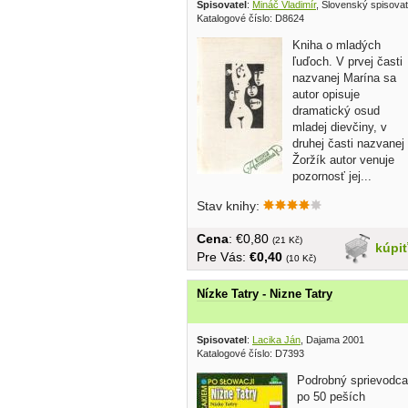
Spisovatel
:
Mináč Vladimír
, Slovenský spisova
Katalogové číslo: D8624
Kniha o mladých
ľuďoch. V prvej časti
nazvanej Marína sa
autor opisuje
dramatický osud
mladej dievčiny, v
druhej časti nazvanej
Žoržík autor venuje
pozornosť jej...
Stav knihy:
Cena
: €0,80
(21 Kč)
kúpi
Pre Vás:
€0,40
(10 Kč)
Nízke Tatry - Nizne Tatry
Spisovatel
:
Lacika Ján
, Dajama 2001
Katalogové číslo: D7393
Podrobný sprievodca
po 50 peších