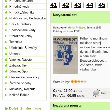
Prírodná lekáreň
41
|
42
|
43
|
44
|
45
Prírodné vedy
Príručky,Slovníky
Nevydarené deti
Rodičovstvo, Pedagogika
Sci - fi, fantasy
Spisovatel
:
Hériat Philippe
, Smena 1983
Spoločenské vedy
Katalogové číslo: E688
Starožitné knihy
Príbeh o morálnom
Technika
rozklade starej
rodovej burožázie - o
Učebnice, Slovníky
dynastii finančníkov
Umenie
a bankárov
Varenie, Nápoje
Boussardelovcov...
288 strán, tvrdá
Zabava, Hry
väzba, obal,
Zdravie, Šport
Darčekové poukážky
Stav knihy:
Životné príbehy
Miniatúry, Kolibrík
Cena
: €1,00
(26 Kč)
kúpi
Knižné Edície
Pre Vás:
€0,95
(25 Kč)
Nezdařená pomsta
Dôležité informácie