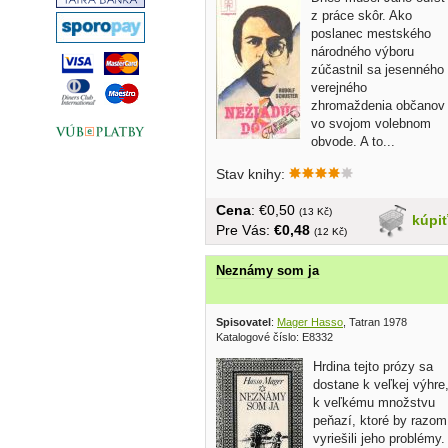
z práce skôr. Ako
poslanec mestského
národného výboru
zúčastnil sa jesenného
verejného
zhromaždenia občanov
vo svojom volebnom
obvode. A to...
Stav knihy:
Cena
: €0,50
(13 Kč)
kúpi
Pre Vás:
€0,48
(12 Kč)
Neznámy som ja
Spisovatel
:
Mager Hasso
, Tatran 1978
Katalogové číslo: E8332
Hrdina tejto prózy sa
dostane k veľkej výhre
k veľkému množstvu
peňazí, ktoré by razom
vyriešili jeho problémy.