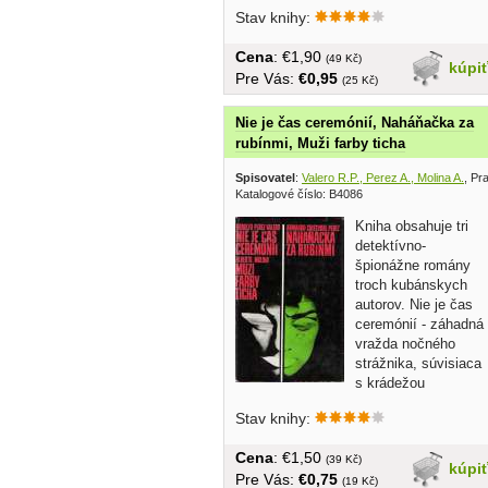
chilská...
Stav knihy:
Cena
: €1,90
(49 Kč)
kúpi
Pre Vás:
€0,95
(25 Kč)
Nie je čas ceremónií, Naháňačka za
rubínmi, Muži farby ticha
Spisovatel
:
Valero R.P., Perez A., Molina A.
, Pr
Katalogové číslo: B4086
Kniha obsahuje tri
detektívno-
špionážne romány
troch kubánskych
autorov. Nie je čas
ceremónií - záhadná
vražda nočného
strážnika, súvisiaca
s krádežou
vzácnej...
Stav knihy:
Cena
: €1,50
(39 Kč)
kúpi
Pre Vás:
€0,75
(19 Kč)