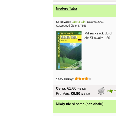
Niedere Tatra
Spisovatel
:
Lacika Ján
, Dajama 2001
Katalogové číslo: N7353
Mit rucksack durch
die SLowakei. 50
Fusswanderungen...v nemčine,
Stav knihy:
brožovaná, malý formát, 147 strán
Cena
: €1,60
(41 Kč)
kúpi
Pre Vás:
€0,80
(21 Kč)
Nikdy nie si sama (bez obalu)