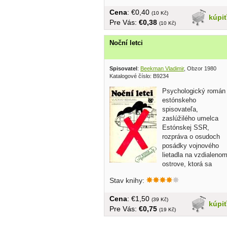
Cena
: €0,40
(10 Kč)
kúpi
Pre Vás:
€0,38
(10 Kč)
Noční letci
Spisovatel
:
Beekman Vladimir
, Obzor 1980
Katalogové číslo: B9234
Psychologický román
estónskeho
spisovateľa,
zaslúžilého umelca
Estónskej SSR,
rozpráva o osudoch
posádky vojnového
lietadla na vzdialeno
ostrove, ktorá sa
nedozvedela...
Stav knihy:
Cena
: €1,50
(39 Kč)
kúpi
Pre Vás:
€0,75
(19 Kč)