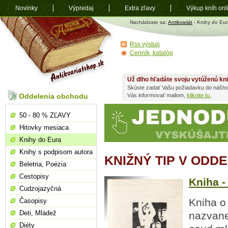
Novinky
Výpredaj
Extra zľavy
Výkup kníh onl
Antikvariát
Nachádzate sa:
Antikvariát
- Knihy do Eur
shop.sk
Rss výstup
Cenník, katalóg
Už dlho hľadáte svoju vytúženú kn
Skúste zadať Vašu požiadavku do nášho
Oddelenia obchodu
Vás informovať mailom,
kliknite tu.
50 - 80 % ZĽAVY
Hitovky mesiaca
Knihy do Eura
Knihy s podpisom autora
KNIŽNÝ TIP V ODD
Beletria, Poézia
Cestopisy
Kniha -
Cudzojazyčná
Kniha o
Časopisy
Deti, Mládež
nazvane
Diéty