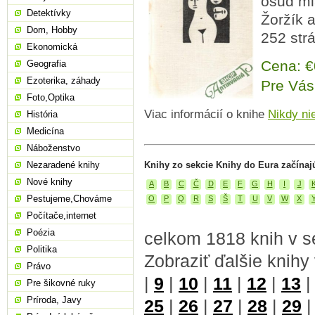
osud mla
Detektívky
Žoržík a
Dom, Hobby
252 str
Ekonomická
Cena: 
Geografia
Ezoterika, záhady
Pre Vás
Foto,Optika
Viac informácií o knihe
Nikdy ni
História
Medicína
Náboženstvo
Nezaradené knihy
Knihy zo sekcie Knihy do Eura začínaj
Nové knihy
A
B
C
Č
D
E
F
G
H
I
J
Pestujeme,Chováme
O
P
Q
R
S
Š
T
U
V
W
X
Počítače,internet
Poézia
celkom 1818 knih v s
Politika
Zobraziť ďalšie knihy
Právo
|
9
|
10
|
11
|
12
|
13
Pre šikovné ruky
Príroda, Javy
25
|
26
|
27
|
28
|
29