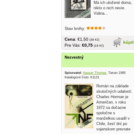
Má ich uložené doma,
nikto o nich nevie.
Vidina...
Stav knihy:
Cena
: €1,50
(39 Kč)
kúpi
Pre Vás:
€0,75
(19 Kč)
Nezvestný
Spisovatel
:
Hauser Thomas
, Tatran 1985
Katalogové číslo: K1131
Román na základe
skutočných udalostí.
Charles Horman je
Američan, v roku
1972 sa dočasne
spoločne s
manželkou usadil v
Chile, šesť dní po
vojenskom prevrate