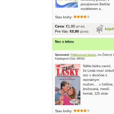
povojnovom Berlíne
rozdelenom a...
Stav knihy:
Cena
: €1,80
(47 Kč)
kúpi
Pre Vás:
€0,90
(23 Kč)
Noc s tebou
Spisovatel
:
Phillipsonová Sandra
, Ivo Železný 
Katalogové číslo: B8342
Náhla búrka zaviní,
že Linda musí strávi
noc v divočine s
neznámym
mužom.... v češtine,
brožovaná, menší
formát, 125 strán
Stav knihy: