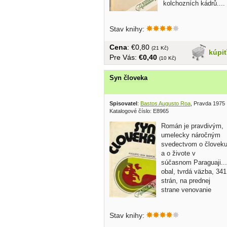
kolchozních kádrů....
Stav knihy:
Cena
: €0,80
(21 Kč)
kúpi
Pre Vás:
€0,40
(10 Kč)
Syn človeka
Spisovatel
:
Bastos Augusto Roa
, Pravda 1975
Katalogové číslo: E8965
Román je pravdivým,
umelecky náročným
svedectvom o človek
a o živote v
súčasnom Paraguaji...
obal, tvrdá väzba, 341
strán, na prednej
strane venovanie
Stav knihy: