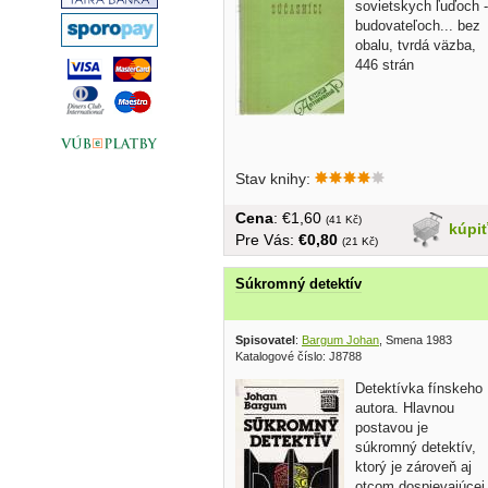
sovietskych ľuďoch -
budovateľoch... bez
obalu, tvrdá väzba,
446 strán
Stav knihy:
Cena
: €1,60
(41 Kč)
kúpi
Pre Vás:
€0,80
(21 Kč)
Súkromný detektív
Spisovatel
:
Bargum Johan
, Smena 1983
Katalogové číslo: J8788
Detektívka fínskeho
autora. Hlavnou
postavou je
súkromný detektív,
ktorý je zároveň aj
otcom dospievajúcej