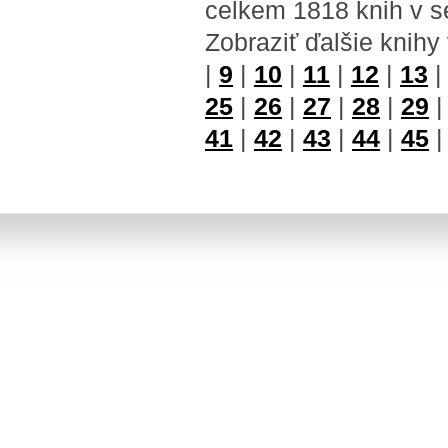
celkem 1818 knih v s
Zobraziť ďalšie knihy
|
9
|
10
|
11
|
12
|
13
25
|
26
|
27
|
28
|
29
41
|
42
|
43
|
44
|
45