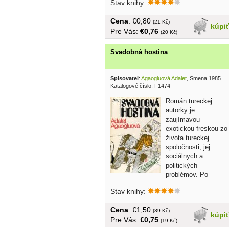
Stav knihy:
Cena
: €0,80
(21 Kč)
kúpi
Pre Vás:
€0,76
(20 Kč)
Svadobná hostina
Spisovatel
:
Agaogluová Adalet
, Smena 1985
Katalogové číslo: F1474
Román tureckej
autorky je
zaujímavou
exotickou freskou zo
života tureckej
spoločnosti, jej
sociálnych a
politických
problémov. Po
nastolení vojenskej diktatúry v krajine...
Stav knihy:
Cena
: €1,50
(39 Kč)
kúpi
Pre Vás:
€0,75
(19 Kč)