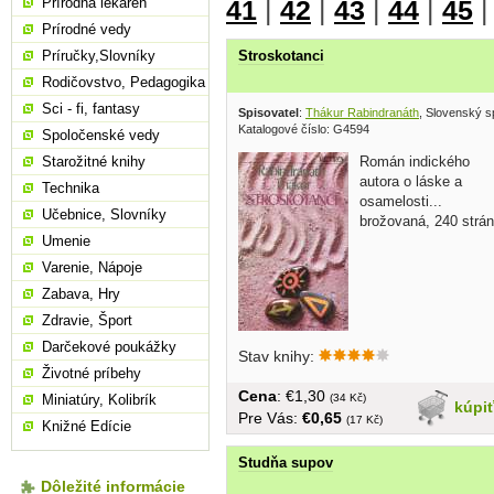
41
|
42
|
43
|
44
|
45
Prírodná lekáreň
Prírodné vedy
Stroskotanci
Príručky,Slovníky
Rodičovstvo, Pedagogika
Sci - fi, fantasy
Spisovatel
:
Thákur Rabindranáth
, Slovenský s
Katalogové číslo: G4594
Spoločenské vedy
Román indického
Starožitné knihy
autora o láske a
Technika
osamelosti...
Učebnice, Slovníky
brožovaná, 240 strán
Umenie
Varenie, Nápoje
Zabava, Hry
Zdravie, Šport
Darčekové poukážky
Stav knihy:
Životné príbehy
Cena
: €1,30
(34 Kč)
Miniatúry, Kolibrík
kúpi
Pre Vás:
€0,65
(17 Kč)
Knižné Edície
Studňa supov
Dôležité informácie