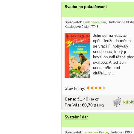
Svatba na pokračování
Spisovatel
:
Hudsonová Jan
, Harlequin Publish
Katalogové číslo: I7743
Julie se má vdávat-
opět. Jenže do města
se vrací Flint-bývalý
snoubenec, který ji
kdysi opustil těsně pře
svatbou. A teď Julii
unese přímo od
oltáře!... v...
Stav knihy:
Cena
: €1,40
(36 Kč)
kúpi
Pre Vás:
€0,70
(18 Kč)
Svatební dar
Spisovatel
:
Jamesová Kristin
, Harlequin 1993