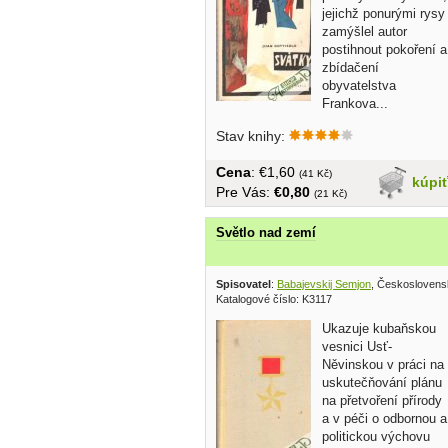
jejichž ponurými rysy
zamýšlel autor
postihnout pokoření a
zbídačení
obyvatelstva
Frankova...
Stav knihy:
Cena
: €1,60
(41 Kč)
kúpi
Pre Vás:
€0,80
(21 Kč)
Světlo nad zemí
Spisovatel
:
Babajevskij Semjon
, Českoslovens
Katalogové číslo: K3117
Ukazuje kubaňskou
vesnici Usť-
Něvinskou v práci na
uskutečňování plánu
na přetvoření přírody
a v péči o odbornou a
politickou výchovu