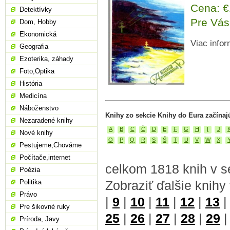
Cena: 
Detektívky
Pre Vás
Dom, Hobby
Ekonomická
Viac infor
Geografia
Ezoterika, záhady
Foto,Optika
História
Medicína
Náboženstvo
Knihy zo sekcie Knihy do Eura začínaj
Nezaradené knihy
A
B
C
Č
D
E
F
G
H
I
J
Nové knihy
O
P
Q
R
S
Š
T
U
V
W
X
Pestujeme,Chováme
Počítače,internet
celkom 1818 knih v s
Poézia
Zobraziť ďalšie knihy
Politika
Právo
|
9
|
10
|
11
|
12
|
13
Pre šikovné ruky
25
|
26
|
27
|
28
|
29
Príroda, Javy