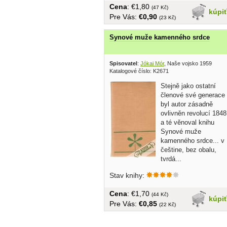
Cena
: €1,80
(47 Kč)
kúpi
Pre Vás:
€0,90
(23 Kč)
Synové muže kamenného srdce
Spisovatel
:
Jókai Mór
, Naše vojsko 1959
Katalogové číslo: K2671
Stejně jako ostatní
členové své generace
byl autor zásadně
ovlivněn revolucí 1848
a té věnoval knihu
Synové muže
kamenného srdce... v
češtine, bez obalu,
tvrdá...
Stav knihy:
Cena
: €1,70
(44 Kč)
kúpi
Pre Vás:
€0,85
(22 Kč)