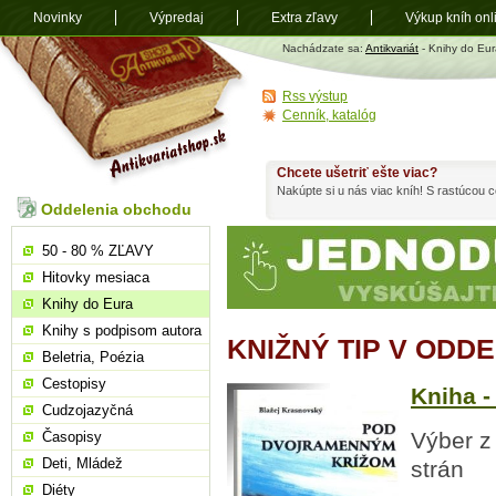
Novinky
Výpredaj
Extra zľavy
Výkup kníh onl
Antikvariát
Nachádzate sa:
Antikvariát
- Knihy do Eur
shop.sk
Rss výstup
Cenník, katalóg
Chcete ušetriť ešte viac?
Nakúpte si u nás viac kníh! S rastúcou
Oddelenia obchodu
50 - 80 % ZĽAVY
Hitovky mesiaca
Knihy do Eura
Knihy s podpisom autora
KNIŽNÝ TIP V ODD
Beletria, Poézia
Cestopisy
Kniha 
Cudzojazyčná
Výber z
Časopisy
Deti, Mládež
strán
Diéty