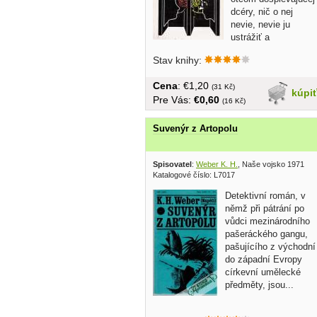
dcéry, nič o nej
nevie, nevie ju
ustrážiť a
mlčanlivé...
Stav knihy:
Cena
: €1,20
(31 Kč)
kúpi
Pre Vás:
€0,60
(16 Kč)
Suvenýr z Artopolu
Spisovatel
:
Weber K. H.
, Naše vojsko 1971
Katalogové číslo: L7017
Detektivní román, v
němž při pátrání po
vůdci mezinárodního
pašeráckého gangu,
pašujícího z východní
do západní Evropy
církevní umělecké
předměty, jsou...