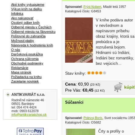
Aké knihy vykupujeme
Spisovatel
:
Frýd Nobert
, Mladé letá 1957
Výkup kníh na diaľku
Katalogové číslo: G8453
Infolinka
Ako nakupovať
V knihe podáva autor
Osobný odber kníh
v nevšednom a
Odberné miesta v Čechách
napínavom príbehu
Odberné miesta na Slovensku
obraz krajiny, ktorá sa
Poštovné do zahraničia
Možnosti platby
prebúdza a je
Nápoveda k hodnoteniu kníh
rozrušená bojom.
O nás
Hrdinami sú Indiáni,
Darčeková poukážka
Indiáni bez romantiky,
Ochrana súkromia
bez vejúcich...
Obchodné podmienky
Reklamácie
Mapa stránok
Stav knihy:
Požiadavka na knihu
Zasielanie noviniek
Cena
: €0,90
(23 Kč)
kúpi
Pre Vás:
€0,45
(12 Kč)
ANTIKVARIÁT s.r.o.
Radničné námestie 46
Súčasníci
08501 Bardejov
tel: 054 474 4424
mob: 0903 612078
info@antikvariatshop.sk
Spisovatel
:
Polevoj Boris
, Svet socializmu 195
Katalogové číslo: O5682
Črty a profily o