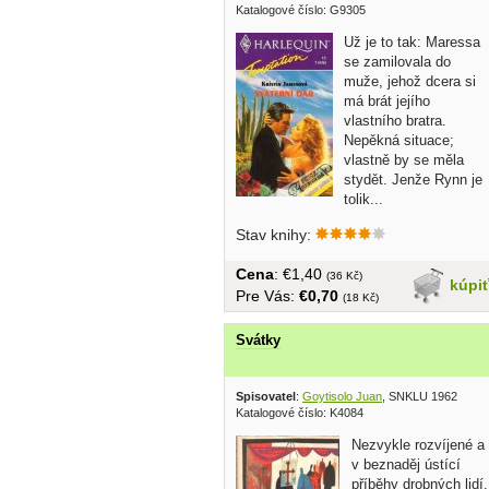
Katalogové číslo: G9305
Už je to tak: Maressa
se zamilovala do
muže, jehož dcera si
má brát jejího
vlastního bratra.
Nepěkná situace;
vlastně by se měla
stydět. Jenže Rynn je
tolik...
Stav knihy:
Cena
: €1,40
(36 Kč)
kúpi
Pre Vás:
€0,70
(18 Kč)
Svátky
Spisovatel
:
Goytisolo Juan
, SNKLU 1962
Katalogové číslo: K4084
Nezvykle rozvíjené a
v beznaděj ústící
příběhy drobných lidí,