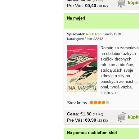
kúpi
Pre Vás:
€0,40
(10 Kč)
Na majeri
Spisovatel
:
Rúrik Ivan
, Slavín 1970
Katalogové číslo: A3342
Román sa zameriava
na obdobie ťažkých
skúšok drobných
roľníkov a bírešov,
strácajúcich svoje
zdravie a sily na
panských zemiach...
obal, tvrdá väzba,
ilustroval...
Stav knihy:
Cena
: €1,80
(47 Kč)
kúpi
Pre Vás:
€0,90
(23 Kč)
Na pomoc riaditeľom škôl