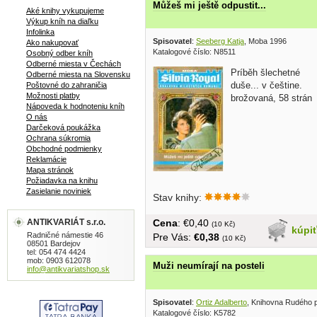
Můžeš mi ještě odpustit...
Aké knihy vykupujeme
Výkup kníh na diaľku
Infolinka
Spisovatel
:
Seeberg Katja
, Moba 1996
Ako nakupovať
Katalogové číslo: N8511
Osobný odber kníh
Odberné miesta v Čechách
Príběh šlechetné
Odberné miesta na Slovensku
duše... v češtine.
Poštovné do zahraničia
Možnosti platby
brožovaná, 58 strán
Nápoveda k hodnoteniu kníh
O nás
Darčeková poukážka
Ochrana súkromia
Obchodné podmienky
Reklamácie
Mapa stránok
Požiadavka na knihu
Zasielanie noviniek
Stav knihy:
ANTIKVARIÁT s.r.o.
Cena
: €0,40
(10 Kč)
kúpi
Radničné námestie 46
Pre Vás:
€0,38
(10 Kč)
08501 Bardejov
tel: 054 474 4424
mob: 0903 612078
Muži neumírají na posteli
info@antikvariatshop.sk
Spisovatel
:
Ortiz Adalberto
, Knihovna Rudého 
Katalogové číslo: K5782