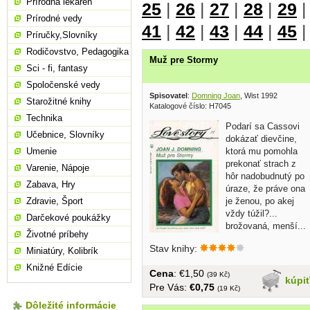
Prírodná lekáreň
25
|
26
|
27
|
28
|
29
Prírodné vedy
41
|
42
|
43
|
44
|
45
Príručky,Slovníky
Rodičovstvo, Pedagogika
Muž pre Stormy
Sci - fi, fantasy
Spoločenské vedy
Spisovatel
:
Domning Joan
, Wist 1992
Starožitné knihy
Katalogové číslo: H7045
Technika
Podarí sa Cassovi
Učebnice, Slovníky
dokázať dievčine,
ktorá mu pomohla
Umenie
prekonať strach z
Varenie, Nápoje
hôr nadobudnutý po
Zabava, Hry
úraze, že práve ona
je ženou, po akej
Zdravie, Šport
vždy túžil?...
Darčekové poukážky
brožovaná, menší...
Životné príbehy
Stav knihy:
Miniatúry, Kolibrík
Knižné Edície
Cena
: €1,50
(39 Kč)
kúpi
Pre Vás:
€0,75
(19 Kč)
Dôležité informácie