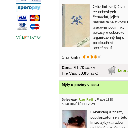
Ortiz líčí tvrdý život
ecuadorských
černochů, jejich
nesnesitelné životní i
pracovní podmínky;
pokusy o odborově
organisovaný boj s
polofeudální
společností...
Stav knihy:
Cena
: €1,70
(44 Kč)
kúpi
Pre Vás:
€0,85
(22 Kč)
Mýty a pověry v sexu
Spisovatel
:
Uzel Radim
, Práce 1990
Katalogové číslo: L2934
Gynekolog a známý
popularizátor se v této
knize zybývá řadou
problémů sexuálního