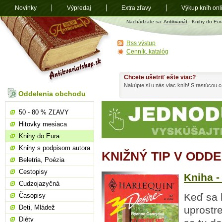
Novinky
Výpredaj
Extra zľavy
Výkup kníh onl
Antikvariát
Nachádzate sa:
Antikvariát
- Knihy do Eur
shop.sk
Rss výstup
Cenník, katalóg
Chcete ušetriť ešte viac?
Nakúpte si u nás viac kníh! S rastúcou
Oddelenia obchodu
50 - 80 % ZĽAVY
Hitovky mesiaca
Knihy do Eura
Knihy s podpisom autora
KNIŽNÝ TIP V ODD
Beletria, Poézia
Cestopisy
Kniha 
Cudzojazyčná
Keď sa 
Časopisy
Deti, Mládež
uprostr
Diéty