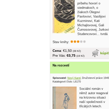
príbehu hovorí o
siedmakoch, o
žiakoch Olegovi
Pavlovovi, Vasilijovi
Kuzminovi, Kati
Michajlovovej, Gali
Čurnosovovej, Jurkovi
Studencovovi... tvrdá
väzba bez...
Stav knihy:
Cena
: €1,50
(39 Kč)
kúpi
Pre Vás:
€0,75
(19 Kč)
Na rozcestí
Spisovatel
:
Nový Karel
, Družstevní práce 194
Katalogové číslo: L6170
Sociální román v
němž autor reagoval
na krizovou situaci
naší společnosti v
třicátých letech.