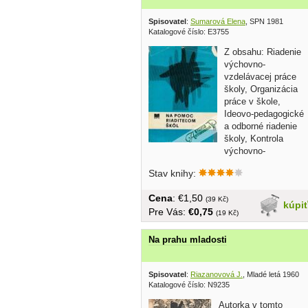
Spisovatel
:
Sumarová Elena
, SPN 1981
Katalogové číslo: E3755
Z obsahu: Riadenie
výchovno-
vzdelávacej práce
školy, Organizácia
práce v škole,
Ideovo-pedagogické
a odborné riadenie
školy, Kontrola
výchovno-
vzdelávacej práce......
Stav knihy:
Cena
: €1,50
(39 Kč)
kúpi
Pre Vás:
€0,75
(19 Kč)
Na prahu mladosti
Spisovatel
:
Riazanovová J.
, Mladé letá 1960
Katalogové číslo: N9235
Autorka v tomto