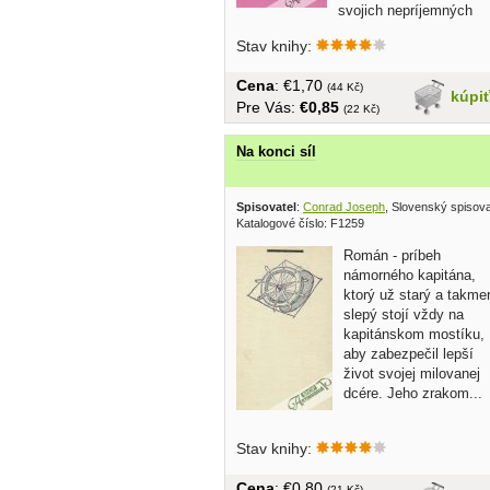
svojich nepríjemných
stránkach...
Stav knihy:
Cena
: €1,70
(44 Kč)
kúpi
Pre Vás:
€0,85
(22 Kč)
Na konci síl
Spisovatel
:
Conrad Joseph
, Slovenský spisov
Katalogové číslo: F1259
Román - príbeh
námorného kapitána,
ktorý už starý a takme
slepý stojí vždy na
kapitánskom mostíku,
aby zabezpečil lepší
život svojej milovanej
dcére. Jeho zrakom...
Stav knihy:
Cena
: €0,80
(21 Kč)