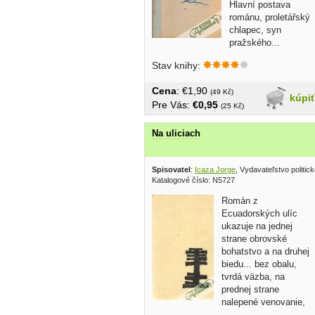
Hlavní postava
románu, proletářský
chlapec, syn
pražského...
Stav knihy:
Cena
: €1,90
(49 Kč)
kúpi
Pre Vás:
€0,95
(25 Kč)
Na uliciach
Spisovatel
:
Icaza Jorge
, Vydavateľstvo politick
Katalogové číslo: N5727
Román z
Ecuadorských ulíc
ukazuje na jednej
strane obrovské
bohatstvo a na druhej
biedu... bez obalu,
tvrdá väzba, na
prednej strane
nalepené venovanie,
237 strán