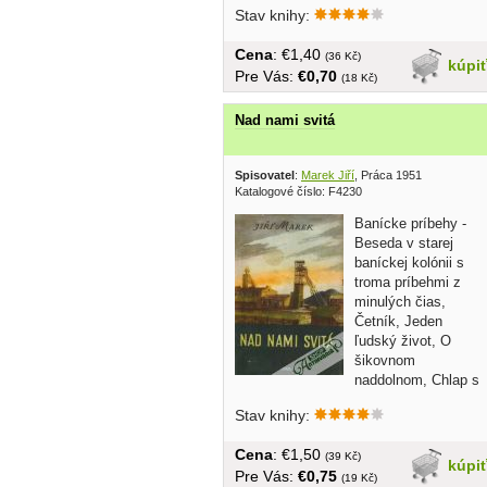
Stav knihy:
Cena
: €1,40
(36 Kč)
kúpi
Pre Vás:
€0,70
(18 Kč)
Nad nami svitá
Spisovatel
:
Marek Jiří
, Práca 1951
Katalogové číslo: F4230
Banícke príbehy -
Beseda v starej
baníckej kolónii s
troma príbehmi z
minulých čias,
Četník, Jeden
ľudský život, O
šikovnom
naddolnom, Chlap s
puškou, Svadobný dar,...
Stav knihy:
Cena
: €1,50
(39 Kč)
kúpi
Pre Vás:
€0,75
(19 Kč)