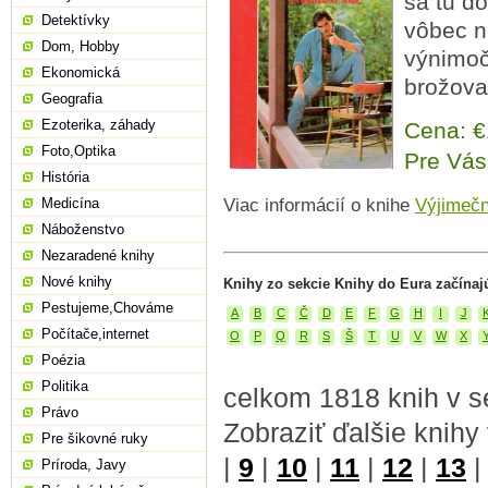
sa tu do
Detektívky
vôbec ni
Dom, Hobby
výnimoč
Ekonomická
brožova
Geografia
Ezoterika, záhady
Cena: 
Foto,Optika
Pre Vás
História
Medicína
Viac informácií o knihe
Výjimeč
Náboženstvo
Nezaradené knihy
Nové knihy
Knihy zo sekcie Knihy do Eura začínaj
Pestujeme,Chováme
A
B
C
Č
D
E
F
G
H
I
J
Počítače,internet
O
P
Q
R
S
Š
T
U
V
W
X
Poézia
Politika
celkom 1818 knih v s
Právo
Zobraziť ďalšie knihy
Pre šikovné ruky
|
9
|
10
|
11
|
12
|
13
Príroda, Javy