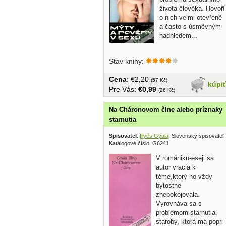
života člověka. Hovoří
o nich velmi otevřeně
a často s úsměvným
nadhledem...
Stav knihy:
Cena
: €2,20
(57 Kč)
kúpi
Pre Vás:
€0,99
(26 Kč)
Na Cháronovom člne alebo príznaky
starnutia
Spisovatel
:
Illyés Gyula
, Slovenský spisovateľ
Katalogové číslo: G6241
V romániku-eseji sa
autor vracia k
téme,ktorý ho vždy
bytostne
znepokojovala.
Vyrovnáva sa s
problémom starnutia,
staroby, ktorá má popri