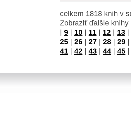
celkem 1818 knih v s
Zobraziť ďalšie knihy
|
9
|
10
|
11
|
12
|
13
25
|
26
|
27
|
28
|
29
41
|
42
|
43
|
44
|
45