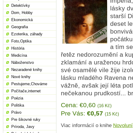
impéria
Detektívky
lásky dv
Dom, Hobby
starší D
Ekonomická
deset l
Geografia
bonvivá
Ezoterika, záhady
počátku
Foto,Optika
a tím se
História
řetěz nedorozumění a kup
Medicína
zklamání a uraženou hrdo
Náboženstvo
své osamělé vile žije iz
Nezaradené knihy
lásku mladého Ravena nen
Nové knihy
Pestujeme,Chováme
vážně, avšak její léta po
Počítače,internet
nečekanou prudkostí... b
Poézia
Cena: €0,60
Politika
(16 Kč)
Pre Vás:
€0,57
Právo
(15 Kč)
Pre šikovné ruky
Viac informácií o knihe
Novoluní
Príroda, Javy