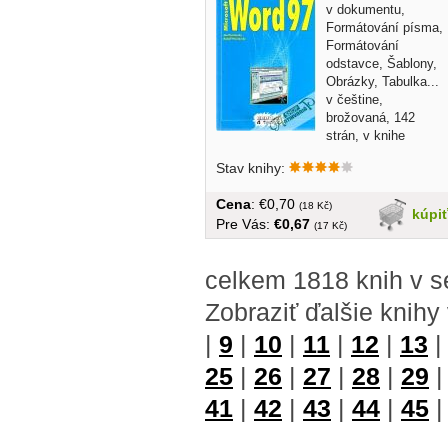
v dokumentu,
Formátování písma,
Formátování
odstavce, Šablony,
Obrázky, Tabulka...
v češtine,
brožovaná, 142
strán, v knihe
pečiatky
Stav knihy:
Cena
: €0,70
(18 Kč)
kúpi
Pre Vás:
€0,67
(17 Kč)
celkem 1818 knih v s
Zobraziť ďalšie knihy
|
9
|
10
|
11
|
12
|
13
25
|
26
|
27
|
28
|
29
41
|
42
|
43
|
44
|
45