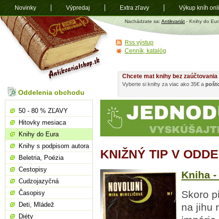
Novinky
Výpredaj
Extra zľavy
Výkup kníh onl
Antikvariát
Nachádzate sa:
Antikvariát
- Knihy do Eur
shop.sk
Rss výstup
Cenník, katalóg
Chcete mat knihy bez zaúčtovania
Vyberte si knihy za viac ako 35€ a
pošt
Oddelenia obchodu
50 - 80 % ZĽAVY
Hitovky mesiaca
Knihy do Eura
Knihy s podpisom autora
KNIŽNÝ TIP V ODD
Beletria, Poézia
Cestopisy
Kniha -
Cudzojazyčná
Skoro p
Časopisy
Deti, Mládež
na jihu
Diéty