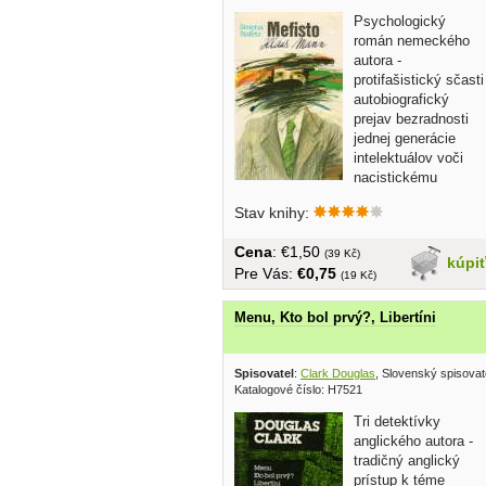
Psychologický
román nemeckého
autora -
protifašistický sčasti
autobiografický
prejav bezradnosti
jednej generácie
intelektuálov voči
nacistickému
násiliu.... obal,...
Stav knihy:
Cena
: €1,50
(39 Kč)
kúpi
Pre Vás:
€0,75
(19 Kč)
Menu, Kto bol prvý?, Libertíni
Spisovatel
:
Clark Douglas
, Slovenský spisovat
Katalogové číslo: H7521
Tri detektívky
anglického autora -
tradičný anglický
prístup k téme