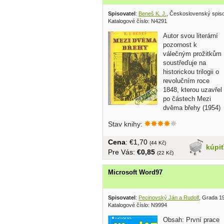
Spisovatel
:
Beneš K. J.
, Československý spiso
Katalogové číslo: N4291
Autor svou literární
pozornost k
válečným prožitkům
soustřeďuje na
historickou trilogii o
revolučním roce
1848, kterou uzavřel
po částech Mezi
dvěma břehy (1954)
a...
Stav knihy:
Cena
: €1,70
(44 Kč)
kúpi
Pre Vás:
€0,85
(22 Kč)
Microsoft Word97
Spisovatel
:
Pecinovský Ján a Rudolf
, Grada 1
Katalogové číslo: N9994
Obsah: První prace