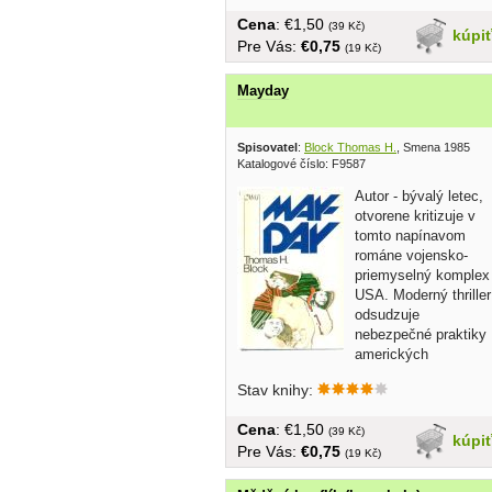
Cena
: €1,50
(39 Kč)
kúpi
Pre Vás:
€0,75
(19 Kč)
Mayday
Spisovatel
:
Block Thomas H.
, Smena 1985
Katalogové číslo: F9587
Autor - bývalý letec,
otvorene kritizuje v
tomto napínavom
románe vojensko-
priemyselný komplex
USA. Moderný thriller
odsudzuje
nebezpečné praktiky
amerických
militaristov,...
Stav knihy:
Cena
: €1,50
(39 Kč)
kúpi
Pre Vás:
€0,75
(19 Kč)