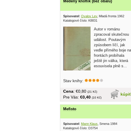
Měděný knoflík (bez obalu)
Spisovatel
:
Ovalov Lev
, Mladá fronta 1962
Katalogové číslo: K8831
Autor v románu
zpracoval skutečnou
událost. Poutavým
zpúsobem líčí, jak
vedle přímého boje n
frontách probíhala
ještě jin válka, která
esouvisela plně s...
Stav knihy:
Cena
: €0,80
(21 Kč)
kúpi
Pre Vás:
€0,40
(10 Kč)
Mefisto
Spisovatel
:
Mann Klaus
, Smena 1984
Katalogové číslo: D3754