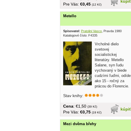
kúpi
Pre Vás:
€0,45
(12 Kč)
Metello
Spisovatel
:
Pratolini Vasco
, Pravda 1980
Katalogové číslo: F4335
Vrcholné dielo
svetovej
socialistickej
literatúry. Metello
Salane, syn ľudu
vychovaný v biede
cudzími ľuďmi, odíde
ako 15 - ročný za
prácou do Florencie.
S pomocou...
Stav knihy:
Cena
: €1,50
(39 Kč)
kúpi
Pre Vás:
€0,75
(19 Kč)
Mezi dvěma břehy