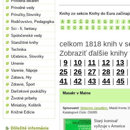
Prírodná lekáreň
Prírodné vedy
Knihy zo sekcie Knihy do Eura začínaj
Príručky,Slovníky
Rodičovstvo, Pedagogika
A
B
C
Č
D
E
F
G
H
I
J
O
P
Q
R
S
Š
T
U
V
W
X
Sci - fi, fantasy
Spoločenské vedy
celkom 1818 knih v s
Starožitné knihy
Technika
Zobraziť ďalšie knihy
Učebnice, Slovníky
|
9
|
10
|
11
|
12
|
13
Umenie
25
|
26
|
27
|
28
|
29
Varenie, Nápoje
Zabava, Hry
41
|
42
|
43
|
44
|
45
Zdravie, Šport
Darčekové poukážky
Masakr v Maine
Životné príbehy
Miniatúry, Kolibrík
Spisovatel
:
Wetering Janwillem
, Mladá fronta 
Knižné Edície
Katalogové číslo: O6085
Starý komisař
vyřizuje v Americe
Dôležité informácie