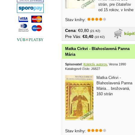
strán, pre čitateľov
od 15 rokov, v knihe
pečiatka...
Stav knihy:
Cena
: €0,80
(21 Kč)
kúpi
Pre Vás:
€0,40
(10 Kč)
Matka Cirkvi - Blahoslavená Panna
Mária
Spisovatel
:
Kolektív autorov
, Vesna 1990
Katalogové číslo: J6827
Matka Cirkvi -
Blahoslavená Panna
Mária... brožovaná,
160 strán
Stav knihy: