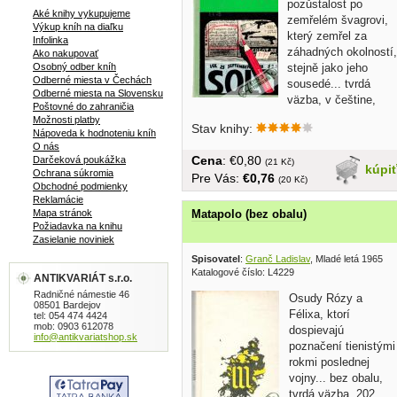
pozůstalost po
Aké knihy vykupujeme
zemřelém švagrovi,
Výkup kníh na diaľku
který zemřel za
Infolinka
záhadných okolností,
Ako nakupovať
stejně jako jeho
Osobný odber kníh
Odberné miesta v Čechách
sousedé... tvrdá
Odberné miesta na Slovensku
väzba, v češtine,
Poštovné do zahraničia
bez...
Možnosti platby
Stav knihy:
Nápoveda k hodnoteniu kníh
O nás
Cena
: €0,80
Darčeková poukážka
(21 Kč)
kúpi
Ochrana súkromia
Pre Vás:
€0,76
(20 Kč)
Obchodné podmienky
Reklamácie
Matapolo (bez obalu)
Mapa stránok
Požiadavka na knihu
Zasielanie noviniek
Spisovatel
:
Granč Ladislav
, Mladé letá 1965
Katalogové číslo: L4229
ANTIKVARIÁT s.r.o.
Radničné námestie 46
Osudy Rózy a
08501 Bardejov
Félixa, ktorí
tel: 054 474 4424
mob: 0903 612078
dospievajú
info@antikvariatshop.sk
poznačení tienistými
rokmi poslednej
vojny... bez obalu,
tvrdá väzba, 202