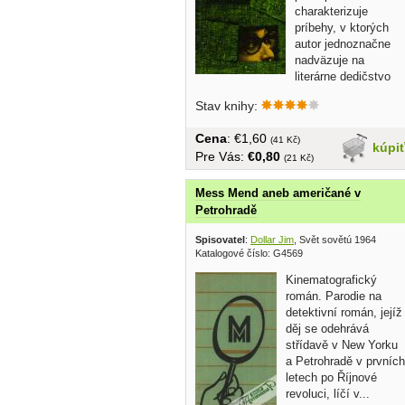
charakterizuje
príbehy, v ktorých
autor jednoznačne
nadväzuje na
literárne dedičstvo
klasickej...
Stav knihy:
Cena
: €1,60
(41 Kč)
kúpi
Pre Vás:
€0,80
(21 Kč)
Mess Mend aneb američané v
Petrohradě
Spisovatel
:
Dollar Jim
, Svět sovětú 1964
Katalogové číslo: G4569
Kinematografický
román. Parodie na
detektivní román, jejíž
děj se odehrává
střídavě v New Yorku
a Petrohradě v prvních
letech po Říjnové
revoluci, líčí v...