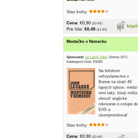
Stav knihy:
Cena
: €0,90
(23 Kč)
kúpi
Pre Vás:
€0,45
(12 Kč)
Mestečko v Nemecku
Spisovatel
:
Le Carré John
, Smena 1971
Katalogové číslo: E9280
Na britskom
veľvyslanectve v
Bonne sa stratí 49
tajných spisov, medzi
nimi taký, ktorý môže
ohroziť anglické
rokovanie o vstupe do
EHS a
skompromitovať
Veľkú Britániu...
Stav knihy:
Cena
: €0,90
(23 Kč)