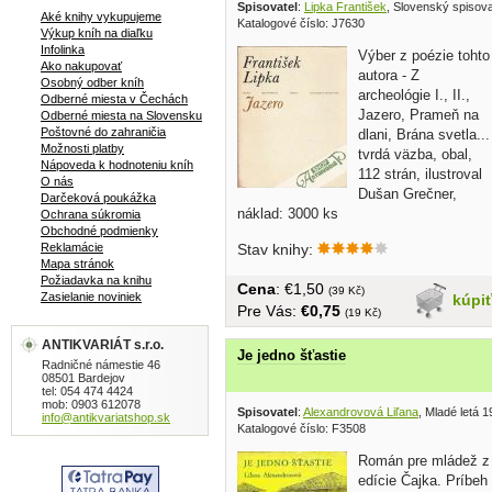
Spisovatel
:
Lipka František
, Slovenský spisov
Aké knihy vykupujeme
Katalogové číslo: J7630
Výkup kníh na diaľku
Infolinka
Výber z poézie tohto
Ako nakupovať
autora - Z
Osobný odber kníh
archeológie I., II.,
Odberné miesta v Čechách
Jazero, Prameň na
Odberné miesta na Slovensku
Poštovné do zahraničia
dlani, Brána svetla...
Možnosti platby
tvrdá väzba, obal,
Nápoveda k hodnoteniu kníh
112 strán, ilustroval
O nás
Dušan Grečner,
Darčeková poukážka
náklad: 3000 ks
Ochrana súkromia
Obchodné podmienky
Reklamácie
Stav knihy:
Mapa stránok
Požiadavka na knihu
Cena
: €1,50
(39 Kč)
Zasielanie noviniek
kúpi
Pre Vás:
€0,75
(19 Kč)
ANTIKVARIÁT s.r.o.
Je jedno šťastie
Radničné námestie 46
08501 Bardejov
tel: 054 474 4424
mob: 0903 612078
Spisovatel
:
Alexandrovová Liľana
, Mladé letá 
info@antikvariatshop.sk
Katalogové číslo: F3508
Román pre mládež z
edície Čajka. Príbeh