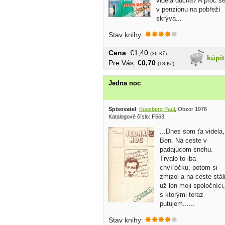
viděla ducha? A proč s
v penzionu na pobřeží
skrývá...
Stav knihy:
Cena
: €1,40
(36 Kč)
kúpi
Pre Vás:
€0,70
(18 Kč)
Jedna noc
Spisovatel
:
Kuusberg Paul
, Obzor 1976
Katalogové číslo: F563
...Dnes som ťa videla,
Ben. Na ceste v
padajúcom snehu.
Trvalo to iba
chvíľočku, potom si
zmizol a na ceste stál
už len moji spoločníci,
s ktorými teraz
putujem......
Stav knihy: