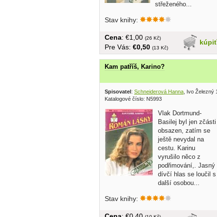
střeženého...
Stav knihy:
Cena
: €1,00
(26 Kč)
kúpi
Pre Vás:
€0,50
(13 Kč)
Kam patříš, Karino?
Spisovatel
:
Schneiderová Hanna
, Ivo Železný
Katalogové číslo: N5993
Vlak Dortmund-
Basilej byl jen zčásti
obsazen, zatím se
ještě nevydal na
cestu. Karinu
vyrušilo něco z
podřimování,. Jasný
dívčí hlas se loučil s
další osobou...
Stav knihy:
Cena
: €0,40
(10 Kč)