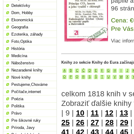
papile a
Detektívky
96 strá
Dom, Hobby
Cena: 
Ekonomická
Geografia
Pre Vás
Ezoterika, záhady
Viac infor
Foto,Optika
História
Medicína
Knihy zo sekcie Knihy do Eura začínaj
Náboženstvo
Nezaradené knihy
A
B
C
Č
D
E
F
G
H
I
J
O
P
Q
R
S
Š
T
U
V
W
X
Nové knihy
Pestujeme,Chováme
Počítače,internet
celkom 1818 knih v s
Poézia
Zobraziť ďalšie knihy
Politika
|
9
|
10
|
11
|
12
|
13
Právo
Pre šikovné ruky
25
|
26
|
27
|
28
|
29
Príroda, Javy
41
|
42
|
43
|
44
|
45