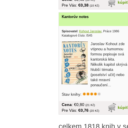
kúpi
Pre Vás:
€0,38
(10 Kč)
Kantorúv notes
Spisovatel
:
Kohout Jaroslav
, Práce 1986
Katalogové číslo: I545
Jaroslav Kohout zde
vtipnou a humornou
formou popisuje svá
kantorská léta.
Několik kapitol skrývá
hlubší témata
(poselství učit) nebo
také mravní
ponaučení...
Stav knihy:
Cena
: €0,80
(21 Kč)
kúpi
Pre Vás:
€0,76
(20 Kč)
celkem 1818 knih v s