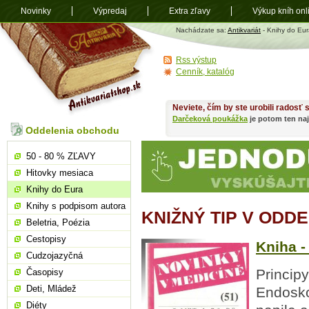
Novinky
Výpredaj
Extra zľavy
Výkup kníh onl
Antikvariát
Nachádzate sa:
Antikvariát
- Knihy do Eur
shop.sk
Rss výstup
Cenník, katalóg
Neviete, čím by ste urobili radosť
Darčeková poukážka
je potom ten naj
Oddelenia obchodu
50 - 80 % ZĽAVY
Hitovky mesiaca
Knihy do Eura
Knihy s podpisom autora
KNIŽNÝ TIP V ODD
Beletria, Poézia
Cestopisy
Kniha -
Cudzojazyčná
Principy
Časopisy
Deti, Mládež
Endosko
Diéty