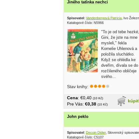
Jiného tatínka nechci
Spisovatel
:
Vandenbergová Patricia
, Ivo Želez
Katalogové číslo: N5966
"To je od tebe hezké
Gini, že jste na mne
mysleli," řekla
Kornelie Uhlenová a
položila sluchátko.
Když se ohlédla ke
dveřím, dívala se do
rozčileného obličeje
svého...
Stav knihy:
Cena
: €0,40
(10 Kč)
kúpi
Pre Vás:
€0,38
(10 Kč)
John peklo
Spisovatel
:
Decoin Didier
, Slovenský spisovate
Katalogové číslo: C5107