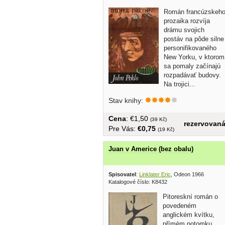
Román francúzskeh
prozaika rozvíja
drámu svojich
postáv na pôde silne
personifikovaného
New Yorku, v ktorom
sa pomaly začínajú
rozpadávať budovy.
Na trojici...
Stav knihy:
Cena
: €1,50
(39 Kč)
rezervovan
Pre Vás:
€0,75
(19 Kč)
Juan v Americe (bez obalu)
Spisovatel
:
Linklater Eric
, Odeon 1966
Katalogové číslo: K8432
Pitoreskní román o
povedeném
anglickém kvítku,
přímém potomku