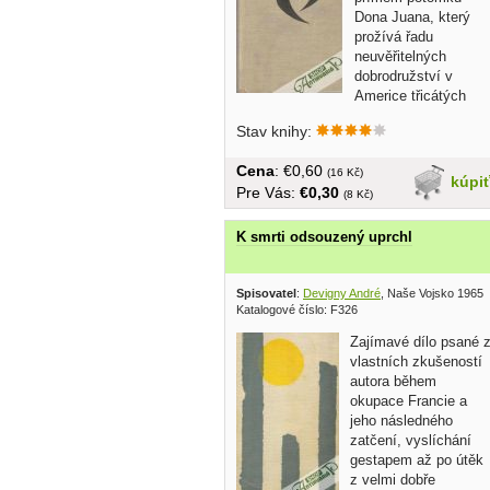
Dona Juana, který
prožívá řadu
neuvěřitelných
dobrodružství v
Americe třicátých
let... v...
Stav knihy:
Cena
: €0,60
(16 Kč)
kúpi
Pre Vás:
€0,30
(8 Kč)
K smrti odsouzený uprchl
Spisovatel
:
Devigny André
, Naše Vojsko 1965
Katalogové číslo: F326
Zajímavé dílo psané 
vlastních zkušeností
autora během
okupace Francie a
jeho následného
zatčení, vyslíchání
gestapem až po útěk
z velmi dobře