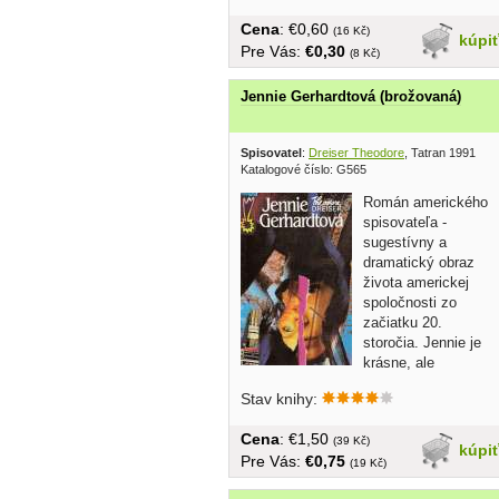
Cena
: €0,60
(16 Kč)
kúpi
Pre Vás:
€0,30
(8 Kč)
Jennie Gerhardtová (brožovaná)
Spisovatel
:
Dreiser Theodore
, Tatran 1991
Katalogové číslo: G565
Román amerického
spisovateľa -
sugestívny a
dramatický obraz
života americkej
spoločnosti zo
začiatku 20.
storočia. Jennie je
krásne, ale
chudobné dievča,
Stav knihy:
ktoré sa...
Cena
: €1,50
(39 Kč)
kúpi
Pre Vás:
€0,75
(19 Kč)