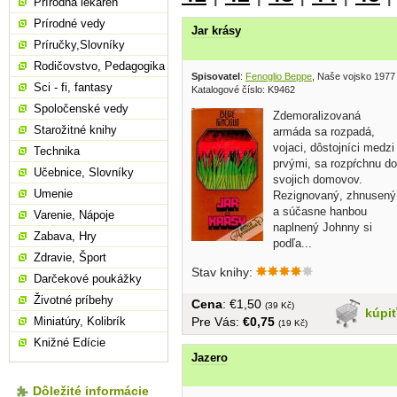
Prírodná lekáreň
Prírodné vedy
Jar krásy
Príručky,Slovníky
Rodičovstvo, Pedagogika
Spisovatel
:
Fenoglio Beppe
, Naše vojsko 1977
Sci - fi, fantasy
Katalogové číslo: K9462
Spoločenské vedy
Zdemoralizovaná
Starožitné knihy
armáda sa rozpadá,
vojaci, dôstojníci medzi
Technika
prvými, sa rozpŕchnu do
Učebnice, Slovníky
svojich domovov.
Umenie
Rezignovaný, zhnusený
a súčasne hanbou
Varenie, Nápoje
naplnený Johnny si
Zabava, Hry
podľa...
Zdravie, Šport
Stav knihy:
Darčekové poukážky
Životné príbehy
Cena
: €1,50
(39 Kč)
kúpi
Pre Vás:
€0,75
Miniatúry, Kolibrík
(19 Kč)
Knižné Edície
Jazero
Dôležité informácie