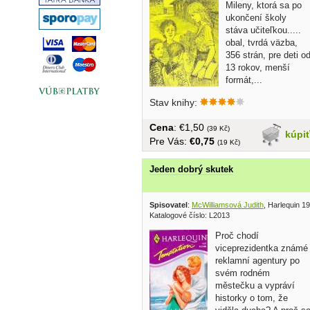
Mileny, ktorá sa po
ukončení školy
stáva učiteľkou.....
obal, tvrdá väzba,
356 strán, pre deti o
13 rokov, menší
formát,...
Stav knihy:
Cena
: €1,50
(39 Kč)
kúpi
Pre Vás:
€0,75
(19 Kč)
Jeden dobrý skutek
Spisovatel
:
McWilliamsová Judith
, Harlequin 1
Katalogové číslo: L2013
Proč chodí
viceprezidentka známé
reklamní agentury po
svém rodném
městečku a vypráví
historky o tom, že