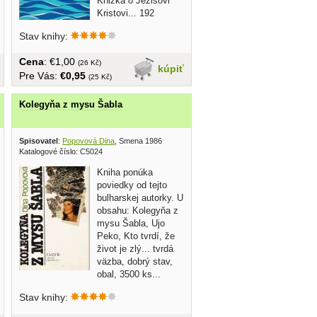
Knižka o Ježišovi
Kristovi... 192
strán,...
Stav knihy:
Cena
: €1,00
(26 Kč)
kúpiť
Pre Vás:
€0,95
(25 Kč)
Kolegyňa z mysu Šabla
Spisovatel
:
Popovová Dina
, Smena 1986
Katalogové číslo: C5024
Kniha ponúka
poviedky od tejto
bulharskej autorky. U
obsahu: Kolegyňa z
mysu Šabla, Ujo
Peko, Kto tvrdí, že
život je zlý... tvrdá
väzba, dobrý stav,
obal, 3500 ks...
Stav knihy: