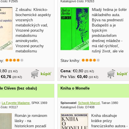
 číslo: F2565
Katalogové číslo: F9263
Z obsahu: Klinicko-
Mladý hrdina je šofér
biochemické aspekty
nákladného auta.
vrozených
Býva na predmestí
metabolických vad,
Budapešti a je
Vrozené poruchy
typickým
metabolismu
predstaviteľom
aminokyselin,
dnešnej mládeže -
Vrozené poruchy
má rád rýchlosť,
metabolismu
rušný život, ale vie
acharidú a mukolipidú,...
oceniť...
hy:
Stav knihy:
€0,80
Cena
: €0,80
(21 Kč)
(21 Kč)
kúpiť
kúpiť
:
€0,76
Pre Vás:
€0,40
(20 Kč)
(10 Kč)
e Cléves (bez obalu)
Kniha o Monelle
:
La Fayette Madame
, SPKK 1969
Spisovatel
:
Schwob Marcel
, Tatran 1980
 číslo: H3117
Katalogové číslo: D7408
Román je románom
Kniha obsahuje
lásky - na
krátke prózy
historickom pozadí
francúzskeho autora -