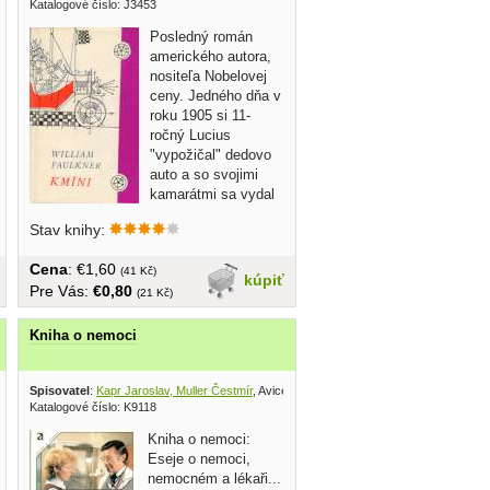
Katalogové číslo: J3453
Posledný román
amerického autora,
nositeľa Nobelovej
ceny. Jedného dňa v
roku 1905 si 11-
ročný Lucius
"vypožičal" dedovo
auto a so svojimi
kamarátmi sa vydal
do...
Stav knihy:
Cena
: €1,60
(41 Kč)
kúpiť
Pre Vás:
€0,80
(21 Kč)
Kniha o nemoci
Spisovatel
:
Kapr Jaroslav, Muller Čestmír
, Avicenum 1986
Katalogové číslo: K9118
Kniha o nemoci:
Eseje o nemoci,
nemocném a lékaři...