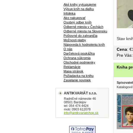
Aké knihy vykupujeme
Výkup kníh na diaľku
Infolinka
Ako nakupovať
Osobný odber kníh
Odberné miesta v Čechách
Odberné miesta na Slovensku
Poštovné do zahraničia
Stav kni
Možnosti platby
Nápoveda k hodnoteniu kníh
Cena
: 
O nás
Darčeková poukážka
Pre Vás
Ochrana súkromia
Obchodné podmienky
Reklamácie
Kniha p
Mapa stránok
Požiadavka na knihu
Zasielanie noviniek
Spisovatel
Katalogové
ANTIKVARIÁT s.r.o.
Radničné námestie 46
08501 Bardejov
tel: 054 474 4424
mob: 0903 612078
info@antikvariatshop.sk