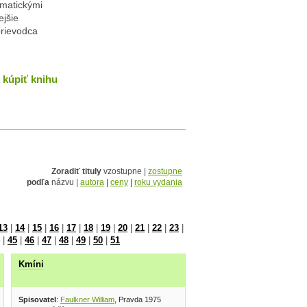
ematickými
ejšie
prievodca
kúpiť knihu
Zoradiť tituly
vzostupne |
zostupne
podľa
názvu |
autora
|
ceny
|
roku vydania
13
|
14
|
15
|
16
|
17
|
18
|
19
|
20
|
21
|
22
|
23
|
|
45
|
46
|
47
|
48
|
49
|
50
|
51
Kmíni
Spisovatel
:
Faulkner William
, Pravda 1975