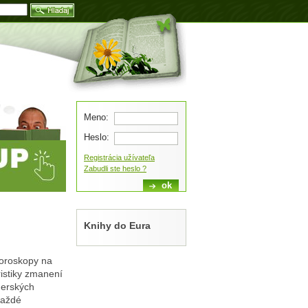
Blog
Meno:
Heslo:
Registrácia užívateľa
Zabudli ste heslo ?
Knihy do Eura
horoskopy na
istiky zmanení
nerských
každé