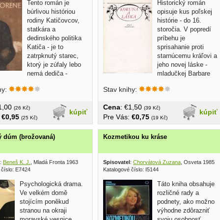
Tento román je
Historický román
búrlivou históriou
opisuje kus poľskej
rodiny Katičovcov,
histórie - do 16.
statkára a
storočia. V popredí
dedinského politika
príbehu je
Katiča - je to
sprisahanie proti
zatrpknutý starec,
starnúcemu kráľovi a
ktorý je zúfaly lebo
jeho novej láske -
nemá dediča -
mladučkej Barbare
ho...
a...
hy:
Stav knihy:
€1,00
Cena
: €1,50
(26 Kč)
(39 Kč)
kúpiť
kúpiť
:
€0,95
Pre Vás:
€0,75
(25 Kč)
(19 Kč)
ý dúm (brožovaná)
Kozmetikou ku kráse
:
Beneš K. J.
, Mladá Fronta 1963
Spisovatel
:
Chorvátová Zuzana
, Osveta 1985
 číslo: E7424
Katalogové číslo: I5144
Psychologická drama.
Táto kniha obsahuje
Ve velkém domě
rozličné rady a
stojícím poněkud
podnety, ako možno
stranou na okraji
výhodne zdôrazniť
moravské vesnice
svoju osobnosť