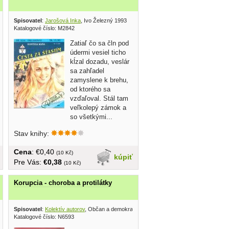
Spisovatel
:
Jarošová Inka
, Ivo Železný 1993
Katalogové číslo: M2842
Zatiaľ čo sa čln pod
údermi vesiel ticho
kĺzal dozadu, veslár
sa zahľadel
zamyslene k brehu,
od ktorého sa
vzďaľoval. Stál tam
veľkolepý zámok a
so všetkými...
Stav knihy:
Cena
: €0,40
(10 Kč)
kúpiť
Pre Vás:
€0,38
(10 Kč)
Korupcia - choroba a protilátky
Spisovatel
:
Kolektív autorov
, Občan a demokracia 2003
Katalogové číslo: N6593