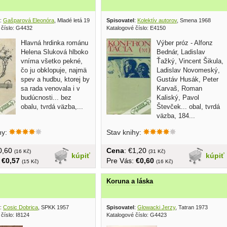
:
Gašparová Eleonóra
, Mladé letá 1974
Spisovatel
:
Kolektív autorov
, Smena 1968
 číslo: G4432
Katalogové číslo: E4150
Hlavná hrdinka románu
Výber próz - Alfonz
Helena Sluková hlboko
Bednár, Ladislav
vníma všetko pekné,
Ťažký, Vincent Šikula,
čo ju obklopuje, najmä
Ladislav Novomeský,
spev a hudbu, ktorej by
Gustáv Husák, Peter
sa rada venovala i v
Karvaš, Roman
budúcnosti... bez
Kaliský, Pavol
obalu, tvrdá väzba,...
Števček... obal, tvrdá
väzba, 184...
hy:
Stav knihy:
€0,60
Cena
: €1,20
(16 Kč)
(31 Kč)
kúpiť
kúpiť
:
€0,57
Pre Vás:
€0,60
(15 Kč)
(16 Kč)
Koruna a láska
:
Cosic Dobrica
, SPKK 1957
Spisovatel
:
Glowacki Jerzy
, Tatran 1973
číslo: I8124
Katalogové číslo: G4423