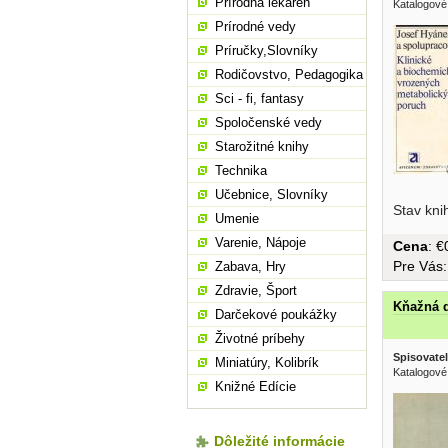
Prírodná lekáreň
Katalogové
Prírodné vedy
Príručky,Slovníky
Rodičovstvo, Pedagogika
Sci - fi, fantasy
Spoločenské vedy
Starožitné knihy
Technika
Učebnice, Slovníky
mukopolys
Stav kni
Umenie
Varenie, Nápoje
Cena
: 
Pre Vás
Zabava, Hry
Zdravie, Šport
Kňažná d
Darčekové poukážky
Životné príbehy
Spisovatel
Miniatúry, Kolibrík
Katalogové
Knižné Edície
Dôležité informácie