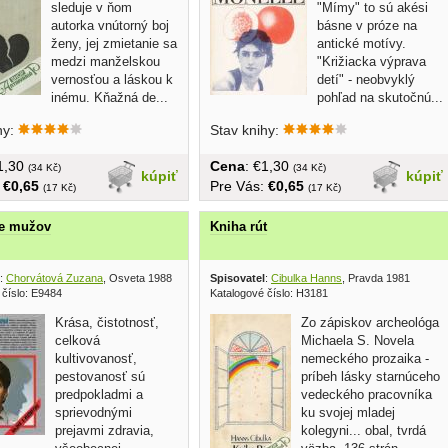
sleduje v ňom
"Mímy" to sú akési
autorka vnútorný boj
básne v próze na
ženy, jej zmietanie sa
antické motívy.
medzi manželskou
"Križiacka výprava
vernosťou a láskou k
detí" - neobvyklý
inému. Kňažná de...
pohľad na skutočnú...
hy:
Stav knihy:
€1,30
Cena
: €1,30
(34 Kč)
(34 Kč)
kúpiť
kúpiť
:
€0,65
Pre Vás:
€0,65
(17 Kč)
(17 Kč)
re mužov
Kniha rút
:
Chorvátová Zuzana
, Osveta 1988
Spisovatel
:
Cibulka Hanns
, Pravda 1981
 číslo: E9484
Katalogové číslo: H3181
Krása, čistotnosť,
Zo zápiskov archeológa
celková
Michaela S. Novela
kultivovanosť,
nemeckého prozaika -
pestovanosť sú
príbeh lásky starnúceho
predpokladmi a
vedeckého pracovníka
sprievodnými
ku svojej mladej
prejavmi zdravia,
kolegyni... obal, tvrdá