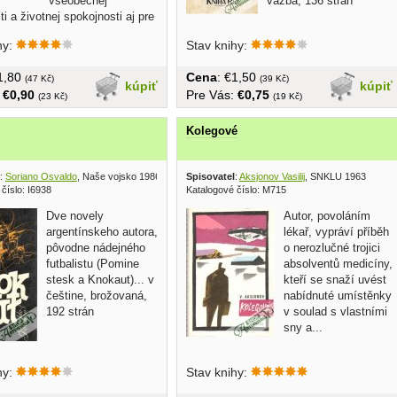
všeobecnej
väzba, 136 strán
i a životnej spokojnosti aj pre
.
hy:
Stav knihy:
€1,80
Cena
: €1,50
(47 Kč)
(39 Kč)
kúpiť
kúpiť
:
€0,90
Pre Vás:
€0,75
(23 Kč)
(19 Kč)
Kolegové
:
Soriano Osvaldo
, Naše vojsko 1986
Spisovatel
:
Aksjonov Vasilij
, SNKLU 1963
číslo: I6938
Katalogové číslo: M715
Dve novely
Autor, povoláním
argentínskeho autora,
lékař, vypráví příběh
pôvodne nádejného
o nerozlučné trojici
futbalistu (Pomine
absolventů medicíny,
stesk a Knokaut)... v
kteří se snaží uvést
češtine, brožovaná,
nabídnuté umístěnky
192 strán
v soulad s vlastními
sny a...
hy:
Stav knihy: