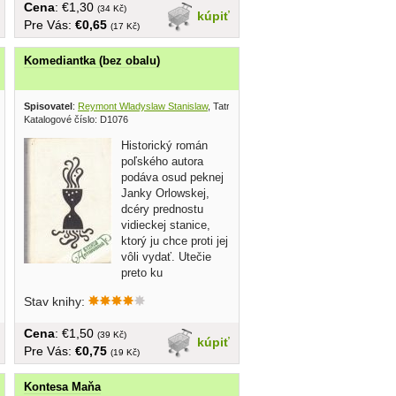
Cena
: €1,30
(34 Kč)
kúpiť
Pre Vás:
€0,65
(17 Kč)
Komediantka (bez obalu)
Spisovatel
:
Reymont Wladyslaw Stanislaw
, Tatran 1968
Katalogové číslo: D1076
Historický román
poľského autora
podáva osud peknej
Janky Orlowskej,
dcéry prednostu
vidieckej stanice,
ktorý ju chce proti jej
vôli vydať. Utečie
preto ku
spoločnosti...
Stav knihy:
Cena
: €1,50
(39 Kč)
kúpiť
Pre Vás:
€0,75
(19 Kč)
Kontesa Maňa