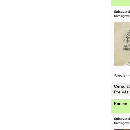
Spisovatel
Katalogové
Stav kni
Cena
: 
Pre Vás
Korene
Spisovatel
Katalogové 