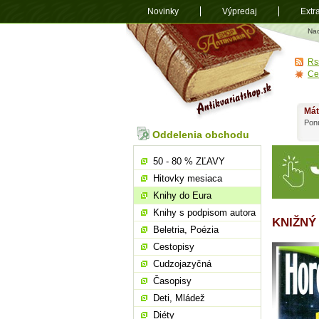
Novinky
Výpredaj
Extr
Antikvariá
Na
shop.sk
Rs
Ce
Mát
Ponú
Oddelenia obchodu
50 - 80 % ZĽAVY
Hitovky mesiaca
Knihy do Eura
Knihy s podpisom autora
KNIŽNÝ
Beletria, Poézia
Cestopisy
Cudzojazyčná
Časopisy
Deti, Mládež
Diéty