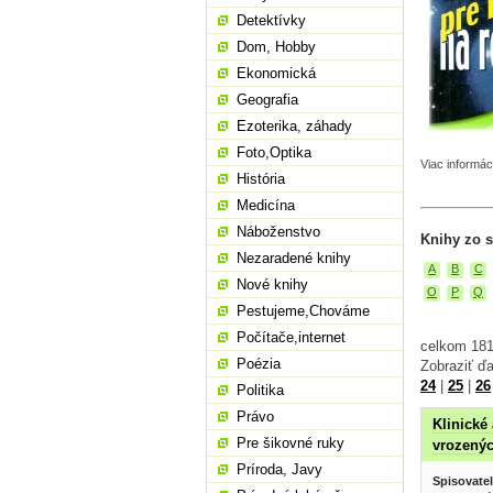
Detektívky
Dom, Hobby
Ekonomická
Geografia
Ezoterika, záhady
Foto,Optika
Viac informác
História
Medicína
Náboženstvo
Knihy zo s
Nezaradené knihy
A
B
C
Nové knihy
O
P
Q
Pestujeme,Chováme
Počítače,internet
celkom 181
Poézia
Zobraziť ďa
24
|
25
|
26
Politika
Právo
Klinické
Pre šikovné ruky
vrozenýc
Príroda, Javy
Spisovatel