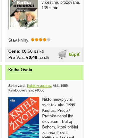
v češtine, brožovaná,
135 strán
Stav knihy:
Cena
: €0,50
(13 Kč)
kúpiť
Pre Vás:
€0,48
(12 Kč)
Kniha života
Spisovatel
:
Kolektív autorov
, Vida 1989
Katalogové číslo: F9350
Nikto neovplyvnil
svet tak ako Ježiš
Kristus. Prečo?
Pretože nebol iba
človekom. Bol aj
Bohom, ktorý prišiel
zachrániť svet.