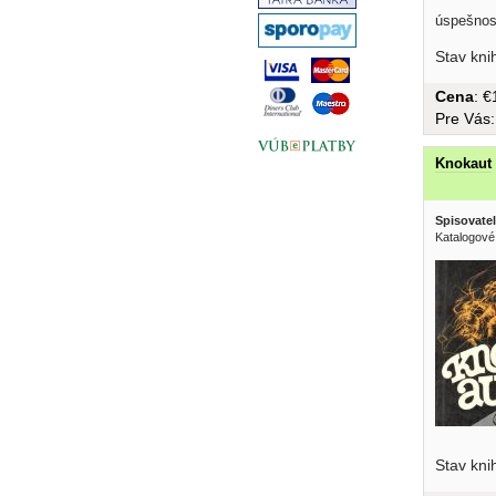
úspešnost
muža.....
Stav kni
Cena
: 
Pre Vás
Knokaut
Spisovatel
Katalogové 
Stav kni