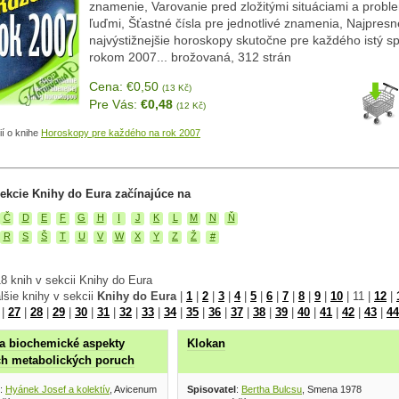
znamenie, Varovanie pred zložitými situáciami a probl
ľuďmi, Šťastné čísla pre jednotlivé znamenia, Najpresn
najvýstižnejšie horoskopy skutočne pre každého istý s
rokom 2007... brožovaná, 312 strán
Cena: €0,50
(13 Kč)
Pre Vás:
€0,48
(12 Kč)
ií o knihe
Horoskopy pre každého na rok 2007
ekcie Knihy do Eura začínajúce na
Č
D
E
F
G
H
I
J
K
L
M
N
Ň
R
S
Š
T
U
V
W
X
Y
Z
Ž
#
8 knih v sekcii Knihy do Eura
lšie knihy v sekcii
Knihy do Eura
|
1
|
2
|
3
|
4
|
5
|
6
|
7
|
8
|
9
|
10
|
11
|
12
|
|
27
|
28
|
29
|
30
|
31
|
32
|
33
|
34
|
35
|
36
|
37
|
38
|
39
|
40
|
41
|
42
|
43
|
44
 a biochemické aspekty
Klokan
h metabolických poruch
:
Hyánek Josef a kolektív
, Avicenum 1980
Spisovatel
:
Bertha Bulcsu
, Smena 1978