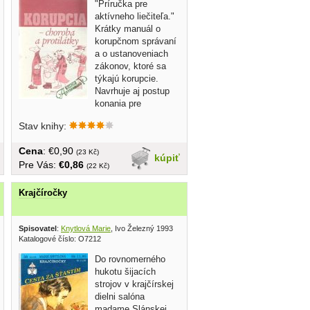
"Príručka pre
aktívneho liečiteľa."
Krátky manuál o
korupčnom správaní
a o ustanoveniach
zákonov, ktoré sa
týkajú korupcie.
Navrhuje aj postup
konania pre
občanov,...
Stav knihy:
Cena
: €0,90
(23 Kč)
kúpiť
Pre Vás:
€0,86
(22 Kč)
Krajčíročky
Spisovatel
:
Knytlová Marie
, Ivo Železný 1993
Katalogové číslo: O7212
Do rovnomerného
hukotu šijacích
strojov v krajčírskej
dielni salóna
madame Slánskej