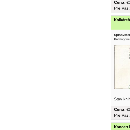
Cena
: 
Pre Vás
Kolkáreň
Spisovatel
Katalogové
spolužiak,
Stav kni
Cena
: 
Pre Vás
Koncert 