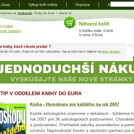
a zľavy
Výkup kníh online
Doprava
Mapa
t
chádzate sa:
Antikvariát
- Knihy do Eura -> strana 11
Nákupný košík
s výstup
V košíku máte: 0 knih
nník, katalóg
V cene: 0 Euro
e knihy, ktoré chcete predať ?
knite ich nám. Radi ich od Vás odkúpime. Viacej informácií nájdete na
tejto stránke.
 TIP V ODDELENI KNIHY DO EURA
Kniha - Horoskopy pre každého na rok 2007
Každé astrologické znamenie v dekádach - týždenné 
rok 2007 pre 36 astrologických podznamení, Charakter
a podznamení, Prehľadné tabuľky ascendentov a part
vzťahov, Najvhodnejší životní a obchodní partneri pre 