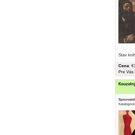
vnuka, je
Stav kni
Cena
: 
Pre Vás
Kouzeln
Spisovatel
Katalogové