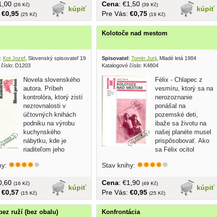
€1,00
Cena
: €1,50
(26 Kč)
(39 Kč)
kúpiť
kúpiť
:
€0,95
Pre Vás:
€0,75
(25 Kč)
(19 Kč)
Kolotoče nad mestom
:
Kot Jozef
, Slovenský spisovateľ 1983
Spisovatel
:
Tomin Jurij
, Mladé letá 1984
 číslo: D1203
Katalogové číslo: K4804
Novela slovenského
Félix - Chlapec z
autora. Príbeh
vesmíru, ktorý sa na
kontrolóra, ktorý zistí
nerozoznanie
nezrovnalosti v
ponášal na
účtovných knihách
pozemské deti,
podniku na výrobu
ibaže sa životu na
kuchynského
našej planéte musel
nábytku, kde je
prispôsobovať. Ako
riaditeľom jeho
sa Félix ocitol
 a...
medzi...
hy:
Stav knihy:
€0,60
Cena
: €1,90
(16 Kč)
(49 Kč)
kúpiť
kúpiť
:
€0,57
Pre Vás:
€0,95
(15 Kč)
(25 Kč)
bez ruží (bez obalu)
Konfrontácia