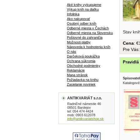
Aké knihy vykupujeme
Výkup kníh na diaľku
Infolinka
Ako nakupovať
Osobný odber kníh
konzumné.
Odberné miesta v Čechách
Stav kni
Odberné miesta na Slovensku
Poštovné do zahraničia
Možnosti platby
Cena
: 
Nápoveda k hodnoteniu kníh
Pre Vás
O nás
Darčeková poukážka
Ochrana súkromia
Pravidlá
Obchodné podmienky
Reklamácie
Mapa stránok
Spisovatel
Požiadavka na knihu
Katalogové
Zasielanie noviniek
ANTIKVARIÁT s.r.o.
Radničné námestie 46
08501 Bardejov
tel: 054 474 4424
mob: 0903 612078
info@antikvariatshop.sk