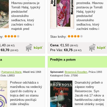
Hlavnou postavou je
prostredia. Hlavnou
Tomáš Halaj, typický
postavou je Tomáš
predstaviteľ
Halaj, typický
slovenského
predstaviteľ
sedliactva, ktorý
slovenského
zachráni rodinu i
sedliactva, ktorý
majetok pred
zachráni rodinu i
obal,...
majetok pred skazou... obal,...
hy:
Stav knihy:
€1,40
Cena
: €1,50
(36 Kč)
(39 Kč)
kúpiť
kúpiť
:
€0,70
Pre Vás:
€0,75
(18 Kč)
(19 Kč)
ha
Predtým a potom
:
Pujmanová Marie
, Mladé letá 1968
Spisovatel
:
Brownová Rosellen
, Práca 1993
 číslo: L8853
Katalogové číslo: J7590
Profesor odchádza s
Dramatický príbeh o
manželkou na vedecký
zápase rodiny
zjazd do cudziny a
Reiserovcov. Syn
trojica detí so starou
Jacob má 17 rokov a
pestúnkou pociťujú
hanblivosťou zakrýva
stále silnejšiu
temné stránky svojej