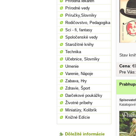
Prírodná lekáreň
Prírodné vedy
Príručky,Slovníky
Rodičovstvo, Pedagogika
Sci - fi, fantasy
Spoločenské vedy
Starožitné knihy
Technika
Stav kni
Učebnice, Slovníky
Cena
: 
Umenie
Pre Vás
Varenie, Nápoje
Zabava, Hry
Prabhup
Zdravie, Šport
Darčekové poukážky
Spisovatel
Životné príbehy
Katalogové
Miniatúry, Kolibrík
Knižné Edície
Dôležité informácie