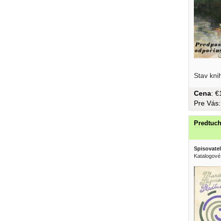
skazou... 
Stav kni
Cena
: 
Pre Vás
Predtuc
Spisovatel
Katalogové