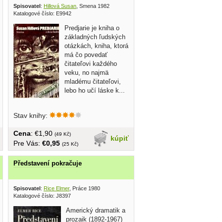
ldatelství 1950
Spisovatel
:
Hillová Susan
, Smena 1982
Katalogové číslo: E9942
Predjarie je kniha o
základných ľudských
otázkách, kniha, ktorá
má čo povedať
čitateľovi každého
veku, no najmä
mladému čitateľovi,
lebo ho učí láske k...
Stav knihy:
Cena
: €1,90
(49 Kč)
kúpiť
Pre Vás:
€0,95
(25 Kč)
Představení pokračuje
80
Spisovatel
:
Rice Elmer
, Práce 1980
Katalogové číslo: J8397
Americký dramatik a
prozaik (1892-1967)