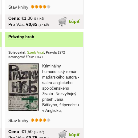
Stav knihy:
Cena
: €1,30
(34 Kč)
kúpiť
Pre Vás:
€0,65
(17 Kč)
Prázdny hrob
Spisovatel
:
Szerb Antal
, Pravda 1972
Katalogové číslo: I9141
Kriminálny
humoristický román
maďarského autora -
satira anglického
spoločenského
života. Nezvyčajný
príbeh Jána
Bátkyho, štipendistu
v Anglicku,
vrcholne...
Stav knihy:
Cena
: €1,50
(39 Kč)
kúpiť
Pre Vás:
€0,75