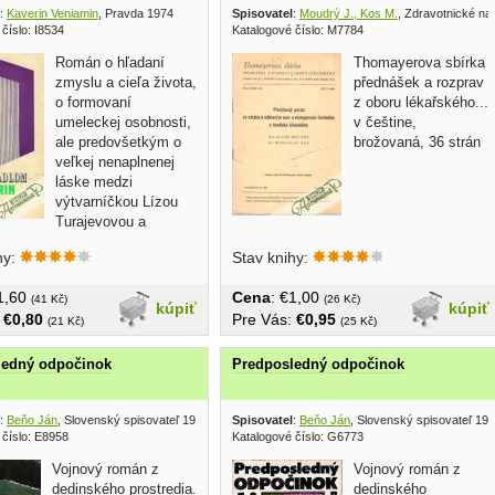
:
Kaverin Veniamin
, Pravda 1974
Spisovatel
:
Moudrý J., Kos M.
, Zdravotnické nak
číslo: I8534
Katalogové číslo: M7784
Román o hľadaní
Thomayerova sbírka
zmyslu a cieľa života,
přednášek a rozprav
o formovaní
z oboru lékařského...
umeleckej osobnosti,
v češtine,
ale predovšetkým o
brožovaná, 36 strán
veľkej nenaplnenej
láske medzi
výtvarníčkou Lízou
Turajevovou a
ým...
hy:
Stav knihy:
€1,60
Cena
: €1,00
(41 Kč)
(26 Kč)
kúpiť
kúpiť
:
€0,80
Pre Vás:
€0,95
(21 Kč)
(25 Kč)
ledný odpočinok
Predposledný odpočinok
:
Beňo Ján
, Slovenský spisovateľ 1983
Spisovatel
:
Beňo Ján
, Slovenský spisovateľ 19
 číslo: E8958
Katalogové číslo: G6773
Vojnový román z
Vojnový román z
dedinského prostredia.
dedinského