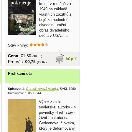
kreslí v románě z r.
1949 na základě
vlastních zážitků z
bojů za hodnotné
divadelní umění
obraz divadelního
světa v USA......
Stav knihy:
Cena
: €1,50
(39 Kč)
kúpiť
Pre Vás:
€0,75
(19 Kč)
Prefíkané oči
Spisovatel
:
Gerasimovová Valerija
, SVKL 1960
Katalogové číslo: H544
Výber z diela
sovietskej autorky - 4
poviedky -Tretí stav -
život troskotanca
Gedeonova, človeka,
ktorý je deformovaný