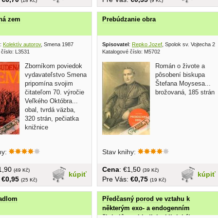
(18 Kč)
(9 Kč)
ná zem
Prebúdzanie obra
:
Kolektív autorov
, Smena 1987
Spisovatel
:
Repko Jozef
, Spolok sv. Vojtecha 2
 číslo: L3531
Katalogové číslo: M5702
Zborníkom poviedok
Román o živote a
vydavateľstvo Smena
pôsobení biskupa
pripomína svojim
Štefana Moysesa...
čitateľom 70. výročie
brožovaná, 185 strán
Veľkého Októbra...
obal, tvrdá väzba,
320 strán, pečiatka
knižnice
hy:
Stav knihy:
€1,90
Cena
: €1,50
(49 Kč)
(39 Kč)
kúpiť
kúpiť
:
€0,95
Pre Vás:
€0,75
(25 Kč)
(19 Kč)
kadlom
Předčasný porod ve vztahu k
některým exo- a endogenním
činitelům s hlediska klinického