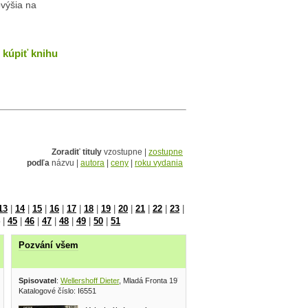
ovýšia na
kúpiť knihu
Zoradiť tituly
vzostupne |
zostupne
podľa
názvu |
autora
|
ceny
|
roku vydania
13
|
14
|
15
|
16
|
17
|
18
|
19
|
20
|
21
|
22
|
23
|
|
45
|
46
|
47
|
48
|
49
|
50
|
51
Pozvání všem
Spisovatel
:
Wellershoff Dieter
, Mladá Fronta 1976
Katalogové číslo: I6551