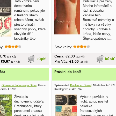
Tato knižka není
Publikácia pre ženy.
detektivním
Mnoho informácií a
románem, pokud jde
rád. Z obsahu:
o tradiční stavbu
Ženské telo,
tohoto žánru, avšak
Bronzové náramky a
přesto přináší
iné lieky na všetky
všechny prvky, které
choroby, Zdravie a
obvykle těší
krása, Naše nervy,
labužníky této...
Štipka opatrnosti,...
hy:
Stav knihy:
€0,70
Cena
: €2,00
(18 Kč)
(52 Kč)
kúpiť
kúpiť
:
€0,67
Pre Vás:
€1,00
(17 Kč)
(26 Kč)
áda
Práskni do koní!
:
Góswámí Satsvarúpa Dása
, Góswámí Satsvarúpa D.,The Bhaktivedanta Book 2000
Spisovatel
:
Boulanger Daniel
, Mladá fronta 1978
 číslo: E6782
Katalogové číslo: P94
Životopis
Výbor z povídek, v
duchovného učiteľa
nichž autor, nositel
Prabhupádu, ktorý
několika
porozumel chaosu
francouzských
dnešnej spoločnosti
literárních cen vypráví