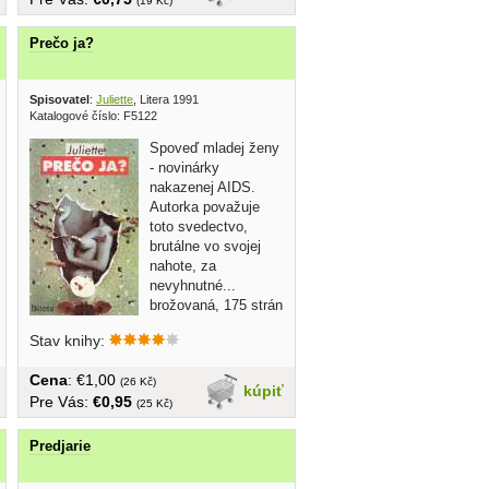
(19 Kč)
Prečo ja?
015
Spisovatel
:
Juliette
, Litera 1991
Katalogové číslo: F5122
Spoveď mladej ženy
- novinárky
nakazenej AIDS.
Autorka považuje
toto svedectvo,
brutálne vo svojej
nahote, za
nevyhnutné...
brožovaná, 175 strán
Stav knihy:
Cena
: €1,00
(26 Kč)
kúpiť
Pre Vás:
€0,95
(25 Kč)
Predjarie