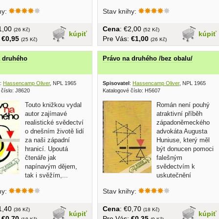
rešpektovaných v západnej...
hy:
Stav knihy:
€1,00
Cena
: €2,00
(26 Kč)
(52 Kč)
kúpiť
kúpiť
:
€0,95
Pre Vás:
€1,00
(25 Kč)
(26 Kč)
a druhého
Právo na druhého /bez obalu/
:
Hassencamp Oliver
, NPL 1965
Spisovatel
:
Hassencamp Oliver
, NPL 1965
 číslo: J8620
Katalogové číslo: H5607
Touto knižkou vydal
Román není pouhý
autor zajímavé
atraktivní příběh
realistické svědectví
západoněmeckého
o dnešním životě lidí
advokáta Augusta
za naši západní
Huniuse, který měl
hranicí. Upoutá
být donucen pomoci
čtenáře jak
falešným
napínavým dějem,
svědectvím k
tak i svěžím,...
uskutečnění
hanebného komplotu...
hy:
Stav knihy:
€1,40
Cena
: €0,70
(36 Kč)
(18 Kč)
kúpiť
kúpiť
:
€0,70
Pre Vás:
€0,35