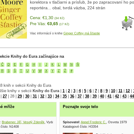
korektora v tlačiarni a prísľub, že po zapracovaní ho p
reportéra... obal, tvrdá väzba, 224 strán
Cena: €1,30
(34 Kč)
Pre Vás:
€0,65
(17 Kč)
Viac informácií o knihe
Ginger Coffey má šťastie
ekcie Knihy do Eura začínajúce na
Č
D
E
F
G
H
I
J
K
L
M
N
Ň
R
S
Š
T
U
V
W
X
Y
Z
Ž
#
8 knih v sekcii Knihy do Eura
lšie knihy v sekcii
Knihy do Eura
|
1
|
2
|
3
|
4
|
5
|
6
|
7
|
8
|
9
|
10
|
11
|
12
|
|
27
|
28
|
29
|
30
|
31
|
32
|
33
|
34
|
35
|
36
|
37
|
38
|
39
|
40
|
41
|
42
|
43
|
44
é mříže
Poznajte svoje telo
:
Brabenec Jiří, Veselý Zdeněk
, Vydavatelstvo Lidové demokracie 1969
Spisovatel
:
Appel Frederic C.
, Osveta 1979
 číslo: N1408
Katalogové číslo: H3354