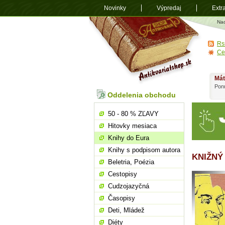
Novinky
Výpredaj
Extr
Antikvariá
Na
shop.sk
Rs
Ce
Mát
Ponú
Oddelenia obchodu
50 - 80 % ZĽAVY
Hitovky mesiaca
Knihy do Eura
Knihy s podpisom autora
KNIŽNÝ
Beletria, Poézia
Cestopisy
Cudzojazyčná
Časopisy
Deti, Mládež
Diéty