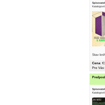
Spisovatel
Katalogové 
významn
Stav kni
Cena
: 
Pre Vás
Predpos
Spisovatel
Katalogové