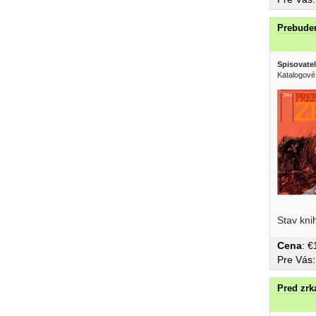
Prebude
Spisovatel
Katalogové
Stav kni
Cena
: 
Pre Vás
Pred zr