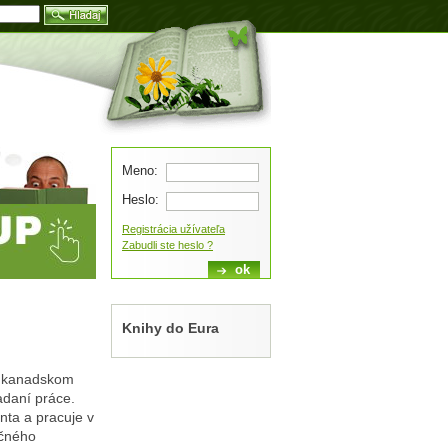
Blog
Meno:
Heslo:
Registrácia užívateľa
Zabudli ste heslo ?
Knihy do Eura
 v kanadskom
adaní práce.
nta a pracuje v
očného