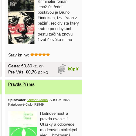
Kriminální román,
jehož ústřední
postavou je Bruno
Findeisen, tzv. "vrah z
bažin", recidivista který
krátce po odpykání
trestu začíná znovu
život člověka mimo...
Stav knihy:
Cena
: €0,80
(21 Kč)
kúpiť
Pre Vás:
€0,76
(20 Kč)
Pravda Písma
Spisovatel
:
Kremer Jacob
, SÚSCM 1968
Katalogové číslo: P2949
Hodnovernosť a
pravda evanjelií -
Otázky a odpovede
moderných biblických
vied... brožovaná,