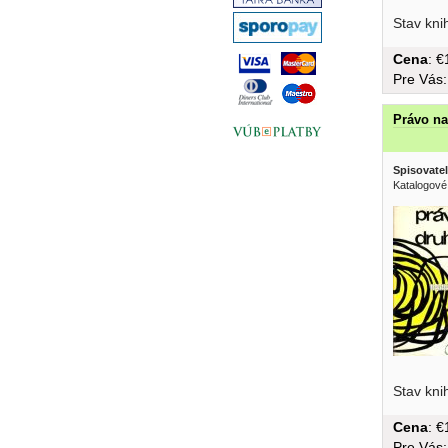
Stav kni
Cena
: 
Pre Vás
Právo n
Spisovatel
Katalogové
Stav kni
Cena
: 
Pre Vás