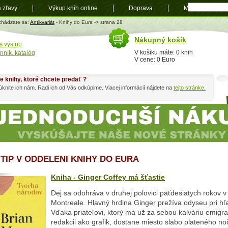
a zľavy
Výkup kníh online
Doprava
Mapa
t
chádzate sa:
Antikvariát
- Knihy do Eura -> strana 28
Nákupný košík
s výstup
V košíku máte: 0 knih
nník, katalóg
V cene: 0 Euro
e knihy, ktoré chcete predať ?
knite ich nám. Radi ich od Vás odkúpime. Viacej informácií nájdete na
tejto stránke.
 TIP V ODDELENI KNIHY DO EURA
Kniha - Ginger Coffey má šťastie
Dej sa odohráva v druhej polovici päťdesiatych rokov
Montreale. Hlavný hrdina Ginger prežíva odyseu pri hľ
Vďaka priateľovi, ktorý má už za sebou kalváriu emigra
redakcii ako grafik, dostane miesto slabo plateného n