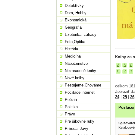
Detektívky
Dom, Hobby
Ekonomická
Geografia
Ezoterika, záhady
Foto,Optika
História
Medicína
Knihy zo s
Náboženstvo
A
B
C
Nezaradené knihy
O
P
Q
Nové knihy
Pestujeme,Chováme
celkom 181
Zobraziť ďa
Počítače,internet
24
|
25
|
26
Poézia
Politika
Pozlacen
Právo
Pre šikovné ruky
Spisovatel
Katalogové
Príroda, Javy