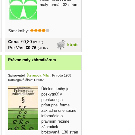
malý formát, 32 strán
Stav knihy:
Cena
: €0,80
(21 Kč)
kúpiť
Pre Vás:
€0,76
(20 Kč)
Právne rady záhradkárom
Spisovatel
:
Štefanovič Milan
, Príroda 1988
Katalogové číslo: D5582
Účelom knihy je
poskytnúť v
prehľadnej a
prístupnej forme
základné orientačné
informácie o
právnom režime
záhradiek...
brožovaná, 130 strán