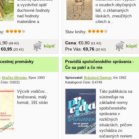
a vyzdvihol opäť
o osudech obyčejných
duchovné hodnoty
lidí, o zklamaných
nad hodnoty
láskách, zneužitých
materiálne a
citech a...
.. v češtine,...
hy:
Stav knihy:
€1,90
Cena
: €0,80
(49 Kč)
(21 Kč)
kúpiť
kúpiť
:
€0,95
Pre Vás:
€0,76
(25 Kč)
(20 Kč)
 cestnej premávky
Pravidlá spoločenského správania -
Čo sa patrí a čo nie
:
Mračko Miroslav
, Epos 1993
Spisovatel
:
Brázdová Dagmar
, Iris 1992
 číslo: O6531
Katalogové číslo: G4749
Výcvik vodičov...
Táto publikácia sa
brožovaná, malý
sústreďuje na
formát, 191 strán
základné normy
spoločenského
správania v
rozličných
situáciách, pričom
vychádza zo
súčasných noriem