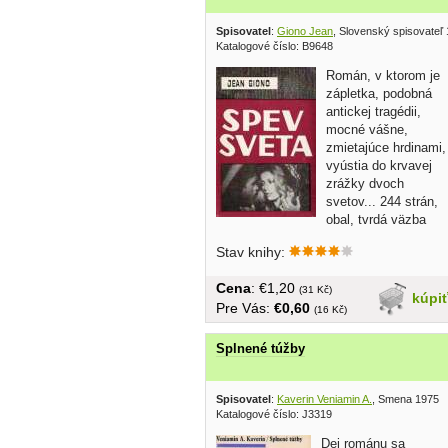
Spisovatel
:
Giono Jean
, Slovenský spisovateľ
Katalogové číslo: B9648
Román, v ktorom je
zápletka, podobná
antickej tragédii,
mocné vášne,
zmietajúce hrdinami,
vyústia do krvavej
zrážky dvoch
svetov... 244 strán,
obal, tvrdá väzba
Stav knihy:
Cena
: €1,20
(31 Kč)
kúpi
Pre Vás:
€0,60
(16 Kč)
Splnené túžby
Spisovatel
:
Kaverin Veniamin A.
, Smena 1975
Katalogové číslo: J3319
Dej románu sa