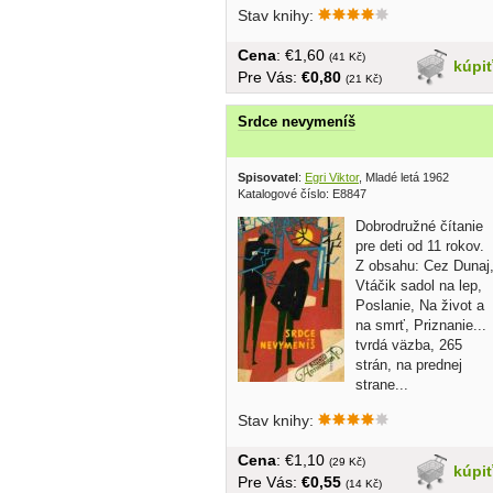
Stav knihy:
Cena
: €1,60
(41 Kč)
kúpi
Pre Vás:
€0,80
(21 Kč)
Srdce nevymeníš
Spisovatel
:
Egri Viktor
, Mladé letá 1962
Katalogové číslo: E8847
Dobrodružné čítanie
pre deti od 11 rokov.
Z obsahu: Cez Dunaj
Vtáčik sadol na lep,
Poslanie, Na život a
na smrť, Priznanie...
tvrdá väzba, 265
strán, na prednej
strane...
Stav knihy:
Cena
: €1,10
(29 Kč)
kúpi
Pre Vás:
€0,55
(14 Kč)