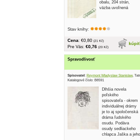
obalu, 204 strán,
väzba uvoľnená
Stav knihy:
Cena
: €0,80
(21 Kč)
kúpi
Pre Vás:
€0,76
(20 Kč)
Spravodlivosť
Spisovatel
:
Reymont Wladyslaw Stanislaw
, Ta
Katalogové číslo: B8591
Dlhšia novela
poľského
spisovateľa - okrem
individuálnej drámy
je to aj spoločenská
dráma ľudského
osudu. Podáva
osudy sedliackeho
chlapca Jaška a jeh
vzburu proti...