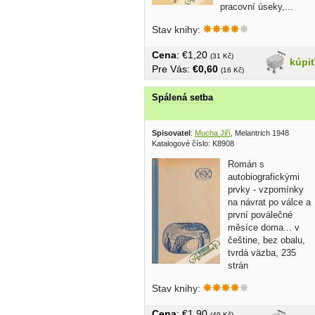
pracovní úseky,...
Stav knihy:
Cena
: €1,20
(31 Kč)
kúpi
Pre Vás:
€0,60
(16 Kč)
Spálená setba
Spisovatel
:
Mucha Jiří
, Melantrich 1948
Katalogové číslo: K8908
Román s
autobiografickými
prvky - vzpomínky
na návrat po válce a
první poválečné
měsíce doma... v
češtine, bez obalu,
tvrdá väzba, 235
strán
Stav knihy:
Cena
: €1,90
(49 Kč)