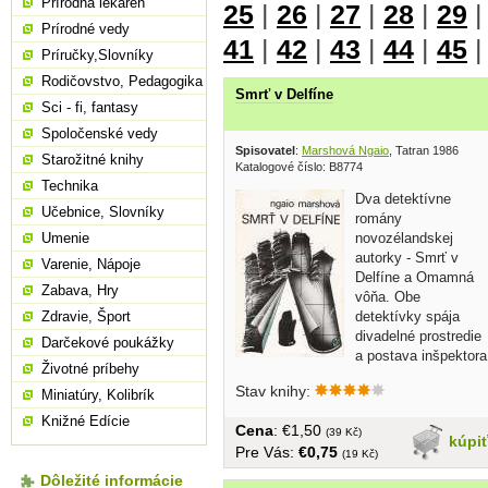
Prírodná lekáreň
25
|
26
|
27
|
28
|
29
Prírodné vedy
41
|
42
|
43
|
44
|
45
Príručky,Slovníky
Rodičovstvo, Pedagogika
Smrť v Delfíne
Sci - fi, fantasy
Spoločenské vedy
Spisovatel
:
Marshová Ngaio
, Tatran 1986
Starožitné knihy
Katalogové číslo: B8774
Technika
Dva detektívne
Učebnice, Slovníky
romány
novozélandskej
Umenie
autorky - Smrť v
Varenie, Nápoje
Delfíne a Omamná
Zabava, Hry
vôňa. Obe
detektívky spája
Zdravie, Šport
divadelné prostredie
Darčekové poukážky
a postava inšpektora
Životné príbehy
Alleyna. Obe majú...
Stav knihy:
Miniatúry, Kolibrík
Knižné Edície
Cena
: €1,50
(39 Kč)
kúpi
Pre Vás:
€0,75
(19 Kč)
Dôležité informácie