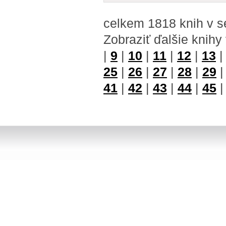
celkem 1818 knih v s
Zobraziť ďalšie knihy
|
9
|
10
|
11
|
12
|
13
25
|
26
|
27
|
28
|
29
41
|
42
|
43
|
44
|
45