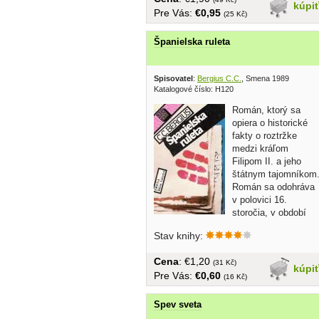
kúpi
Pre Vás:
€0,95
(25 Kč)
Španielska ruleta
Spisovatel
:
Bergius C.C.
, Smena 1989
Katalogové číslo: H120
Román, ktorý sa
opiera o historické
fakty o roztržke
medzi kráľom
Filipom II. a jeho
štátnym tajomníkom
Román sa odohráva
v polovici 16.
storočia, v období
vrcholu...
Stav knihy:
Cena
: €1,20
(31 Kč)
kúpi
Pre Vás:
€0,60
(16 Kč)
Spev sveta