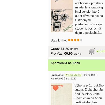
odohráva v prostredí
mladej leningradskej
inteligencie, ktoré
autor dôverne poznal.
Ústrednými
postavami sú dvaja
študenti, poslucháč
dejín a poslucháč...
Stav knihy:
Cena
: €1,80
(47 Kč)
kúpi
Pre Vás:
€0,90
(23 Kč)
Spomienka na Annu
Spisovatel
:
Roščin Michail
, Obzor 1983
Katalogové číslo: 2227
Výber z próz ruského
autora. Z obsahu: Júl,
Sad, Bunin v Jalte,
Spomienka na Annu...
tvrdá väzba, bez