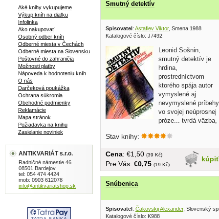
Smutný detektív
Aké knihy vykupujeme
Výkup kníh na diaľku
Infolinka
Spisovatel
:
Astafiev Viktor
, Smena 1988
Ako nakupovať
Katalogové číslo: J7492
Osobný odber kníh
Odberné miesta v Čechách
Leonid Sošnin,
Odberné miesta na Slovensku
smutný detektív je
Poštovné do zahraničia
Možnosti platby
hrdina,
Nápoveda k hodnoteniu kníh
prostredníctvom
O nás
ktorého spája autor
Darčeková poukážka
vymyslené aj
Ochrana súkromia
nevymyslené príbehy
Obchodné podmienky
Reklamácie
vo svojej neúprosnej
Mapa stránok
próze... tvrdá väzba,
Požiadavka na knihu
obal, 155...
Zasielanie noviniek
Stav knihy:
ANTIKVARIÁT s.r.o.
Cena
: €1,50
(39 Kč)
kúpi
Radničné námestie 46
Pre Vás:
€0,75
(19 Kč)
08501 Bardejov
tel: 054 474 4424
mob: 0903 612078
Snúbenica
info@antikvariatshop.sk
Spisovatel
:
Čakovskij Alexander
, Slovenský sp
Katalogové číslo: K988