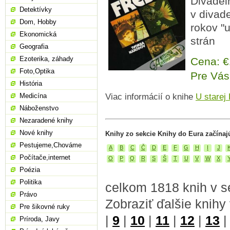
Divadel
Detektívky
v divad
Dom, Hobby
rokov "u
Ekonomická
strán
Geografia
Ezoterika, záhady
Cena: 
Foto,Optika
Pre Vás
História
Medicína
Viac informácií o knihe
U starej
Náboženstvo
Nezaradené knihy
Nové knihy
Knihy zo sekcie Knihy do Eura začínaj
Pestujeme,Chováme
A
B
C
Č
D
E
F
G
H
I
J
Počítače,internet
O
P
Q
R
S
Š
T
U
V
W
X
Poézia
Politika
celkom 1818 knih v s
Právo
Zobraziť ďalšie knihy
Pre šikovné ruky
|
9
|
10
|
11
|
12
|
13
Príroda, Javy