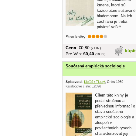
kmene, ktoré sú
každoročne sužované
hladomorom. Na ich
záchranu je treba
priviesť veľké...
Stav knihy:
Cena
: €0,80
(21 Kč)
kúpi
Pre Vás:
€0,40
(10 Kč)
Současná empirická sociologie
Spisovatel
:
Klofáč / Tlustý
, Orbis 1959
Katalogové číslo: E2696
Cílem této knihy je
podat stručnou a
přehlednou informací o
stavu současné
empirické sociologie a
alespoň v
povšechných rysech
charakterizovat její