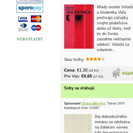
Mladý montér Voloď
a študentka Vaľa
prežívajú začiatky
svojho priateľstva
alebo už lásky, keď
im do života
zasiahne nešťastná
udalosť: Voloďa za
volantom...
Stav knihy:
Cena
: €1,30
(34 Kč)
kúpi
Pre Vás:
€0,65
(17 Kč)
Soby sa sťahujú
Spisovatel
:
Evans Allen Roy
, Tatran 1970
Katalogové číslo: G2087
Dej dobrodružného
románu sa odohráva
na ďalekom severe,
kde žijú eskimácke