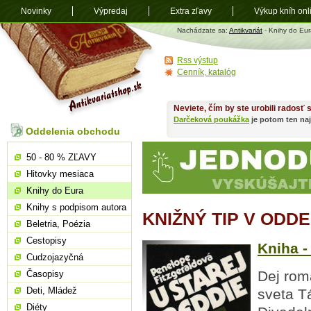
Novinky
Výpredaj
Extra zľavy
Výkup kníh onl
Antikvariát
Nachádzate sa:
Antikvariát
- Knihy do Eur
shop.sk
Rss výstup
Cenník, katalóg
Neviete, čím by ste urobili radosť
Darčeková poukážka
je potom ten naj
Oddelenia obchodu
50 - 80 % ZĽAVY
Hitovky mesiaca
Knihy do Eura
Knihy s podpisom autora
KNIŽNÝ TIP V ODD
Beletria, Poézia
Cestopisy
Kniha -
Cudzojazyčná
Dej rom
Časopisy
Deti, Mládež
sveta T
Diéty