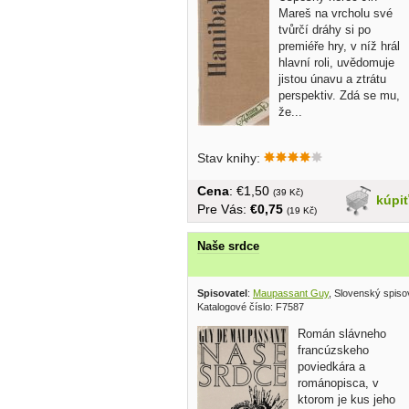
Mareš na vrcholu své
tvůrčí dráhy si po
premiéře hry, v níž hrál
hlavní roli, uvědomuje
jistou únavu a ztrátu
perspektiv. Zdá se mu,
že...
Stav knihy:
Cena
: €1,50
(39 Kč)
kúpi
Pre Vás:
€0,75
(19 Kč)
Naše srdce
Spisovatel
:
Maupassant Guy
, Slovenský spiso
Katalogové číslo: F7587
Román slávneho
francúzskeho
poviedkára a
románopisca, v
ktorom je kus jeho