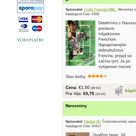
Spisovatel
:
Crofts Freeman Wills
, Slovenský s
Katalogové číslo: E936
Detektívka s hlavnou
postavou
inšpektorom
Frenchom.
Najnapínavejšie
dobrodružstvo
Frencha, prípad sa
začína tým, že pri
vylúpenom trezore
nájdu zavraždeného vedúceho...
Stav knihy:
Cena
: €1,50
(39 Kč)
kúpi
Pre Vás:
€0,75
(19 Kč)
Narozeniny
Spisovatel
:
Hanibal Jiří
, Československý spiso
Katalogové číslo: K4417
Úspěšný herec Jiří