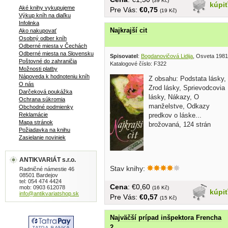
(39 Kč)
kúpi
Aké knihy vykupujeme
Pre Vás:
€0,75
(19 Kč)
Výkup kníh na diaľku
Infolinka
Najkrajší cit
Ako nakupovať
Osobný odber kníh
Odberné miesta v Čechách
Odberné miesta na Slovensku
Spisovatel
:
Bogdanovičová Lidija
, Osveta 1981
Poštovné do zahraničia
Katalogové číslo: F322
Možnosti platby
Nápoveda k hodnoteniu kníh
Z obsahu: Podstata lásky,
O nás
Zrod lásky, Sprievodcovia
Darčeková poukážka
lásky, Nákazy, O
Ochrana súkromia
manželstve, Odkazy
Obchodné podmienky
Reklamácie
predkov o láske...
Mapa stránok
brožovaná, 124 strán
Požiadavka na knihu
Zasielanie noviniek
ANTIKVARIÁT s.r.o.
Stav knihy:
Radničné námestie 46
08501 Bardejov
tel: 054 474 4424
Cena
: €0,60
mob: 0903 612078
(16 Kč)
kúpi
info@antikvariatshop.sk
Pre Vás:
€0,57
(15 Kč)
Najväčší prípad inšpektora Frencha
2.