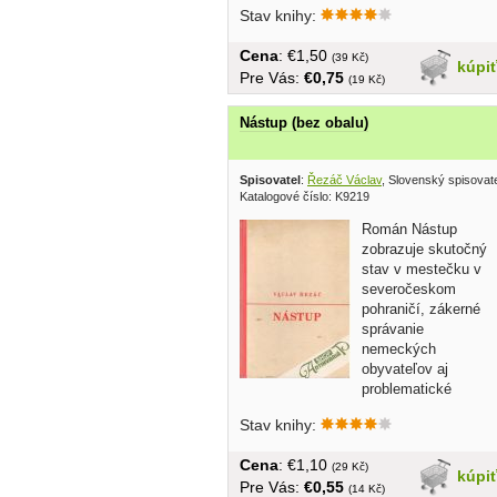
Stav knihy:
Cena
: €1,50
(39 Kč)
kúpi
Pre Vás:
€0,75
(19 Kč)
Nástup (bez obalu)
Spisovatel
:
Řezáč Václav
, Slovenský spisovat
Katalogové číslo: K9219
Román Nástup
zobrazuje skutočný
stav v mestečku v
severočeskom
pohraničí, zákerné
správanie
nemeckých
obyvateľov aj
problematické
postoje slovenských osídlencov......
Stav knihy:
Cena
: €1,10
(29 Kč)
kúpi
Pre Vás:
€0,55
(14 Kč)