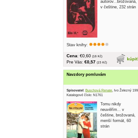
autorov...brožovaná,
v češtine, 232 strán
Stav knihy:
Cena
: €0,60
(16 Kč)
kúpi
Pre Vás:
€0,57
(15 Kč)
Navzdory pomluvám
Spisovatel
:
Buschová Renate
, Ivo Železný 19
Katalogové číslo: N1761
Tomu nikdy
neuvěřím... v
češtine, brožovaná,
menší formát, 60
strán