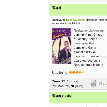
Návrat
Spisovatel
:
Rossová Joann
, Harlequin Publish
Katalogové číslo: H9240
Neslavné, okolnostmi
vynucené manželství
studentky Nory a
baseballového
šampiona Caina
skončilo brzy a
tragicky. Po rozvodu šli
oba svou cestou: z
Nory se stala lékařka,...
Stav knihy:
Cena
: €1,40
(36 Kč)
kúpi
Pre Vás:
€0,70
(18 Kč)
Návrat v dešti