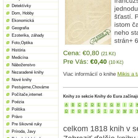
francúzs
Detektívky
jednodu
Dom, Hobby
šťastí. 
Ekonomická
istom č
Geografia
neho sta
Ezoterika, záhady
strán+ 6
Foto,Optika
História
Cena: €0,80
(21 Kč)
Medicína
Pre Vás:
€0,40
(10 Kč)
Náboženstvo
Nezaradené knihy
Viac informácií o knihe
Mikis a 
Nové knihy
Pestujeme,Chováme
Počítače,internet
Knihy zo sekcie Knihy do Eura začínaj
Poézia
A
B
C
Č
D
E
F
G
H
I
J
Politika
O
P
Q
R
S
Š
T
U
V
W
X
Právo
Pre šikovné ruky
celkom 1818 knih v s
Príroda, Javy