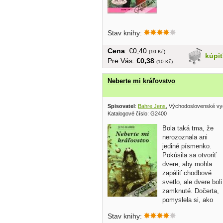
Stav knihy:
Cena
: €0,40
(10 Kč)
kúpi
Pre Vás:
€0,38
(10 Kč)
Neberte mi kráľovstvo
Spisovatel
:
Bahre Jens
, Východoslovenské vy
Katalogové číslo: G2400
Bola taká tma, že
nerozoznala ani
jediné písmenko.
Pokúsila sa otvoriť
dvere, aby mohla
zapáliť chodbové
svetlo, ale dvere boli
zamknuté. Dočerta,
pomyslela si, ako
sa...
Stav knihy: