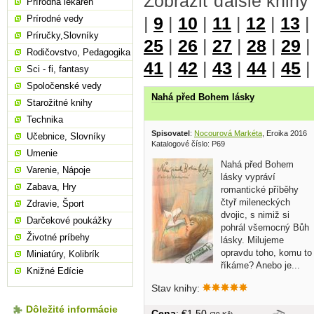
Zobraziť ďalšie knihy
Prírodná lekáreň
Prírodné vedy
|
9
|
10
|
11
|
12
|
13
Príručky,Slovníky
25
|
26
|
27
|
28
|
29
Rodičovstvo, Pedagogika
41
|
42
|
43
|
44
|
45
Sci - fi, fantasy
Spoločenské vedy
Nahá před Bohem lásky
Starožitné knihy
Technika
Spisovatel
:
Nocourová Markéta
, Eroika 2016
Učebnice, Slovníky
Katalogové číslo: P69
Umenie
Nahá před Bohem
Varenie, Nápoje
lásky vypráví
Zabava, Hry
romantické příběhy
čtyř mileneckých
Zdravie, Šport
dvojic, s nimiž si
Darčekové poukážky
pohrál všemocný Bůh
Životné príbehy
lásky. Milujeme
opravdu toho, komu to
Miniatúry, Kolibrík
říkáme? Anebo je...
Knižné Edície
Stav knihy:
Dôležité informácie
Cena
: €1,50