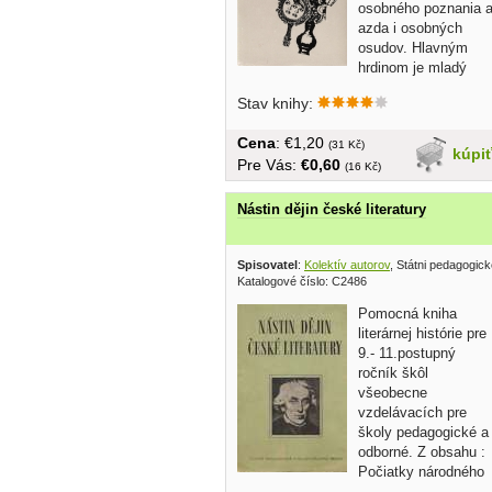
osobného poznania 
azda i osobných
osudov. Hlavným
hrdinom je mladý
André, ktorý miluje pani...
Stav knihy:
Cena
: €1,20
(31 Kč)
kúpi
Pre Vás:
€0,60
(16 Kč)
Nástin dějin české literatury
Spisovatel
:
Kolektív autorov
, Státni pedagogick
Katalogové číslo: C2486
Pomocná kniha
literárnej histórie pre
9.- 11.postupný
ročník škôl
všeobecne
vzdelávacích pre
školy pedagogické a
odborné. Z obsahu :
Počiatky národného
obrodenia,...