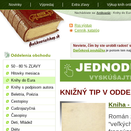
Novinky
Výpredaj
Extra zľavy
Výkup kníh onl
Antikvariát
Nachádzate sa:
Antikvariát
- Knihy do Eur
shop.sk
Rss výstup
Cenník, katalóg
Neviete, čím by ste urobili radosť
Darčeková poukážka
je potom ten naj
Oddelenia obchodu
50 - 80 % ZĽAVY
Hitovky mesiaca
Knihy do Eura
Knihy s podpisom autora
KNIŽNÝ TIP V ODD
Beletria, Poézia
Cestopisy
Kniha -
Cudzojazyčná
Román z
Časopisy
Deti, Mládež
"veľkých
Diéty