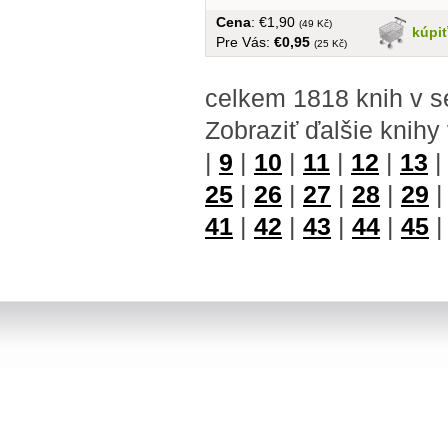
Cena
: €1,90
(49 Kč)
kúpi
Pre Vás:
€0,95
(25 Kč)
celkem 1818 knih v s
Zobraziť ďalšie knihy
|
9
|
10
|
11
|
12
|
13
25
|
26
|
27
|
28
|
29
41
|
42
|
43
|
44
|
45