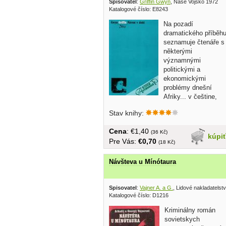
Spisovatel
:
Griffin Gwyn
, Naše Vojsko 1972
Katalogové číslo: E8243
Na pozadí
dramatického příběh
seznamuje čtenáře s
některými
významnými
politickými a
ekonomickými
problémy dnešní
Afriky... v češtine,
obal, tvrdá väzba, 350...
Stav knihy:
Cena
: €1,40
(36 Kč)
kúpi
Pre Vás:
€0,70
(18 Kč)
Návšteva u Mínótaura
Spisovatel
:
Vajner A. a G.
, Lidové nakladatelst
Katalogové číslo: D1216
Kriminálny román
sovietskych