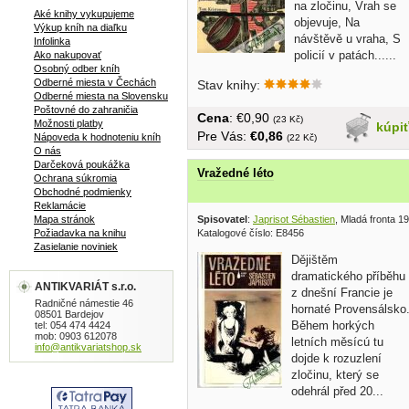
na zločinu, Vrah se
Aké knihy vykupujeme
objevuje, Na
Výkup kníh na diaľku
návštěvě u vraha, S
Infolinka
policií v patách......
Ako nakupovať
Osobný odber kníh
Odberné miesta v Čechách
Stav knihy:
Odberné miesta na Slovensku
Poštovné do zahraničia
Cena
: €0,90
(23 Kč)
Možnosti platby
kúpi
Pre Vás:
€0,86
Nápoveda k hodnoteniu kníh
(22 Kč)
O nás
Darčeková poukážka
Vražedné léto
Ochrana súkromia
Obchodné podmienky
Reklamácie
Mapa stránok
Spisovatel
:
Japrisot Sébastien
, Mladá fronta 1
Požiadavka na knihu
Katalogové číslo: E8456
Zasielanie noviniek
Dějištěm
dramatického příběhu
ANTIKVARIÁT s.r.o.
z dnešní Francie je
Radničné námestie 46
hornaté Provensálsko
08501 Bardejov
Během horkých
tel: 054 474 4424
mob: 0903 612078
letních měsícú tu
info@antikvariatshop.sk
dojde k rozuzlení
zločinu, který se
odehrál před 20...