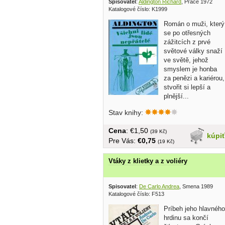
Spisovatel
:
Aldington Richard
, Práce 1972
Katalogové číslo: K1999
Román o muži, který
se po otřesných
zážitcích z prvé
světové války snaží
ve světě, jehož
smyslem je honba
za penězi a kariérou,
stvořit si lepší a
plnější...
Stav knihy:
Cena
: €1,50
(39 Kč)
kúpi
Pre Vás:
€0,75
(19 Kč)
Vtáky z klietky a z voliéry
Spisovatel
:
De Carlo Andrea
, Smena 1989
Katalogové číslo: F513
Príbeh jeho hlavného
hrdinu sa končí