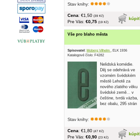
Stav knihy:
Cena
: €1,50
(39 Kč)
kúpi
Pre Vás:
€0,75
(19 Kč)
Vše pro blaho města
Spisovatel
:
Moberg Vilhelm
, ELK 1936
Katalogové číslo: F4282
Nelidská komédie.
Děj se odehrává ve
vzorném švédském
městě Lehotě za
nového zlatého věku
švédské země... v
češtine, tvrdá väzba,
bez obalu, 295 strán
Stav knihy:
Cena
: €1,80
(47 Kč)
kúpi
Pre Vás:
€0,90
(23 Kč)