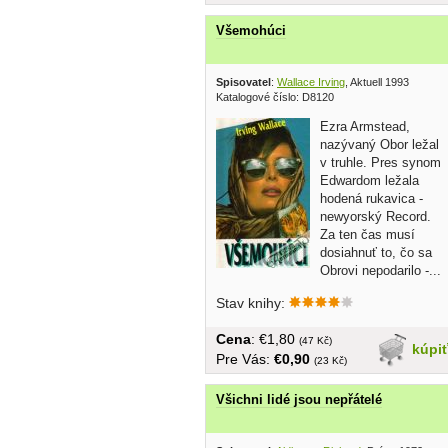
Všemohúci
Spisovatel
:
Wallace Irving
, Aktuell 1993
Katalogové číslo: D8120
Ezra Armstead,
nazývaný Obor ležal
v truhle. Pres synom
Edwardom ležala
hodená rukavica -
newyorský Record.
Za ten čas musí
dosiahnuť to, čo sa
Obrovi nepodarilo -...
Stav knihy:
Cena
: €1,80
(47 Kč)
kúpi
Pre Vás:
€0,90
(23 Kč)
Všichni lidé jsou nepřátelé