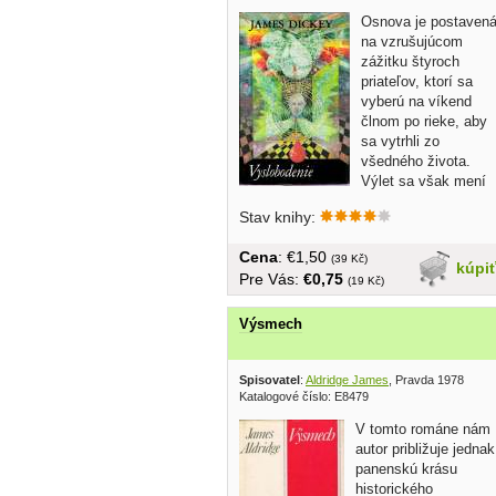
Osnova je postaven
na vzrušujúcom
zážitku štyroch
priateľov, ktorí sa
vyberú na víkend
člnom po rieke, aby
sa vytrhli zo
všedného života.
Výlet sa však mení
na...
Stav knihy:
Cena
: €1,50
(39 Kč)
kúpi
Pre Vás:
€0,75
(19 Kč)
Výsmech
Spisovatel
:
Aldridge James
, Pravda 1978
Katalogové číslo: E8479
V tomto románe nám
autor približuje jednak
panenskú krásu
historického