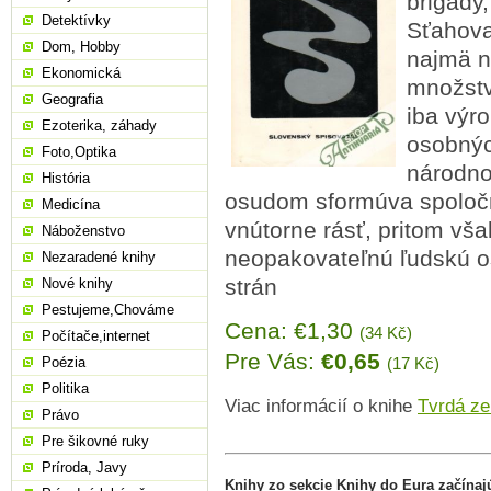
brigády,
Detektívky
Sťahova
Dom, Hobby
najmä n
Ekonomická
množstv
Geografia
iba výr
Ezoterika, záhady
osobnýc
Foto,Optika
národnos
História
osudom sformúva spoločn
Medicína
vnútorne rásť, pritom však
Náboženstvo
neopakovateľnú ľudskú os
Nezaradené knihy
strán
Nové knihy
Pestujeme,Chováme
Cena: €1,30
(34 Kč)
Počítače,internet
Pre Vás:
€0,65
Poézia
(17 Kč)
Politika
Viac informácií o knihe
Tvrdá z
Právo
Pre šikovné ruky
Príroda, Javy
Knihy zo sekcie Knihy do Eura začínaj