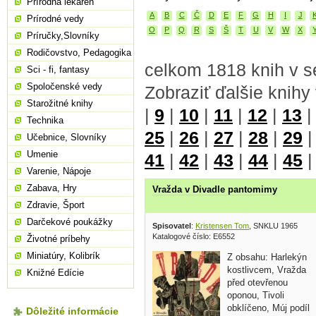
Prírodná lekáreň
A
B
C
Č
D
E
F
G
H
I
J
Prírodné vedy
O
P
Q
R
S
Š
T
U
V
W
X
Príručky,Slovníky
Rodičovstvo, Pedagogika
celkom 1818 knih v s
Sci - fi, fantasy
Spoločenské vedy
Zobraziť ďalšie knihy
Starožitné knihy
|
9
|
10
|
11
|
12
|
13
Technika
25
|
26
|
27
|
28
|
29
Učebnice, Slovníky
Umenie
41
|
42
|
43
|
44
|
45
Varenie, Nápoje
Zabava, Hry
Vražda v Divadle pantomimy
Zdravie, Šport
Darčekové poukážky
Spisovatel
:
Kristensen Tom
, SNKLU 1965
Katalogové číslo: E6552
Životné príbehy
Miniatúry, Kolibrík
Z obsahu: Harlekýn
kostlivcem, Vražda
Knižné Edície
před otevřenou
oponou, Tivoli
obklíčeno, Múj podíl
Dôležité informácie