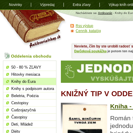
Novinky
Výpredaj
Extra zľavy
Výkup kníh onl
Antikvariát
Nachádzate sa:
Antikvariát
- Knihy do Eur
shop.sk
Rss výstup
Cenník, katalóg
Neviete, čím by ste urobili radosť
Darčeková poukážka
je potom ten naj
Oddelenia obchodu
50 - 80 % ZĽAVY
Hitovky mesiaca
Knihy do Eura
Knihy s podpisom autora
KNIŽNÝ TIP V ODD
Beletria, Poézia
Cestopisy
Kniha -
Cudzojazyčná
Román t
Časopisy
Deti, Mládež
jednodu
Diéty