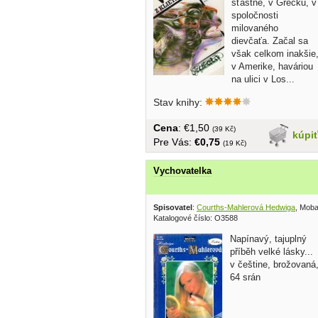
šťastne, v Grécku, v
spoločnosti
milovaného
dievčaťa. Začal sa
však celkom inakšie
v Amerike, haváriou
na ulici v Los...
Stav knihy:
Cena
: €1,50
(39 Kč)
kúpi
Pre Vás:
€0,75
(19 Kč)
Vychovatelka
Spisovatel
:
Courths-Mahlerová Hedwiga
, Mob
Katalogové číslo: O3588
Napínavý, tajuplný
příběh velké lásky...
v češtine, brožovaná
64 srán