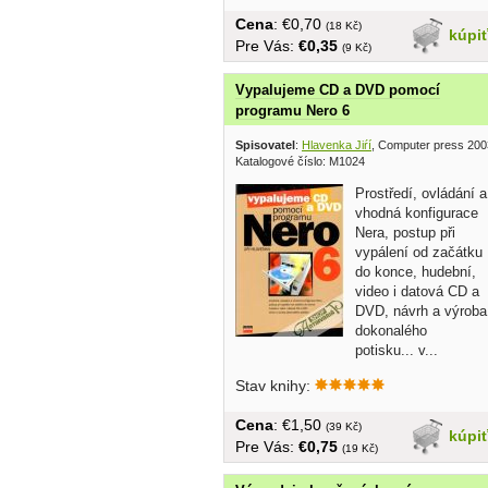
Cena
: €0,70
(18 Kč)
kúpi
Pre Vás:
€0,35
(9 Kč)
Vypalujeme CD a DVD pomocí
programu Nero 6
Spisovatel
:
Hlavenka Jiŕí
, Computer press 200
Katalogové číslo: M1024
Prostředí, ovládání a
vhodná konfigurace
Nera, postup při
vypálení od začátku
do konce, hudební,
video i datová CD a
DVD, návrh a výroba
dokonalého
potisku... v...
Stav knihy:
Cena
: €1,50
(39 Kč)
kúpi
Pre Vás:
€0,75
(19 Kč)