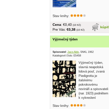
Stav knihy:
Cena
: €0,40
(10 Kč)
kúpi
Pre Vás:
€0,38
(10 Kč)
Výjimečný týden
Spisovatel
:
Jaco Aldo
, SNKL 1962
Katalogové číslo: E5458
Výjimečný týden,
slavná neapolská
lidová pouť, zvaná
Piedigrotta je
italskému
pokrokovému
novináři a spisovateli
(nar. 1923) podnětem
k vykreslení
barvitého...
Stav knihy: