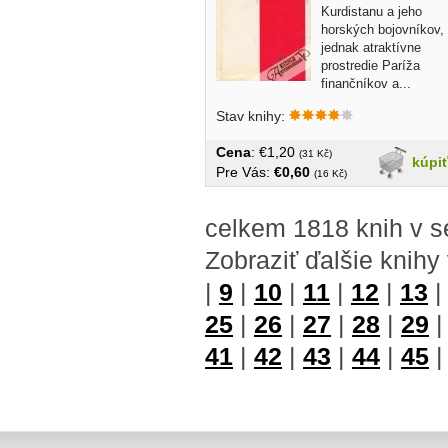
Kurdistanu a jeho
horských bojovníkov,
jednak atraktívne
prostredie Paríža
finančníkov a...
Stav knihy:
Cena
: €1,20
(31 Kč)
kúpi
Pre Vás:
€0,60
(16 Kč)
celkem 1818 knih v s
Zobraziť ďalšie knihy
|
9
|
10
|
11
|
12
|
13
25
|
26
|
27
|
28
|
29
41
|
42
|
43
|
44
|
45