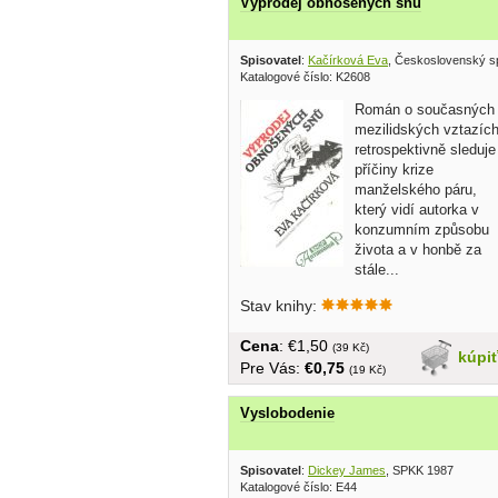
Výprodej obnošených snú
Spisovatel
:
Kačírková Eva
, Československý s
Katalogové číslo: K2608
Román o současných
mezilidských vztazíc
retrospektivně sleduje
příčiny krize
manželského páru,
který vidí autorka v
konzumním způsobu
života a v honbě za
stále...
Stav knihy:
Cena
: €1,50
(39 Kč)
kúpi
Pre Vás:
€0,75
(19 Kč)
Vyslobodenie
Spisovatel
:
Dickey James
, SPKK 1987
Katalogové číslo: E44