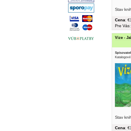
Stav kni
Cena
: 
Pre Vás
Vize - J
Spisovatel
Katalogové
Stav kni
Cena
: 