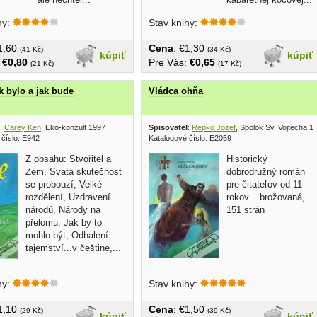
hy:
Stav knihy:
€1,60
Cena
: €1,30
(41 Kč)
(34 Kč)
kúpiť
kúpiť
:
€0,80
Pre Vás:
€0,65
(21 Kč)
(17 Kč)
ak bylo a jak bude
Vládca ohňa
:
Carey Ken
, Eko-konzult 1997
Spisovatel
:
Repko Jozef
, Spolok Sv. Vojtecha 1
 číslo: E942
Katalogové číslo: E2059
Z obsahu: Stvořitel a
Historický
Zem, Svatá skutečnost
dobrodružný román
se probouzí, Velké
pre čitateľov od 11
rozdělení, Uzdravení
rokov... brožovaná,
národú, Národy na
151 strán
přelomu, Jak by to
mohlo být, Odhalení
tajemství...v češtine,...
hy:
Stav knihy:
€1,10
Cena
: €1,50
(29 Kč)
(39 Kč)
kúpiť
kúpiť