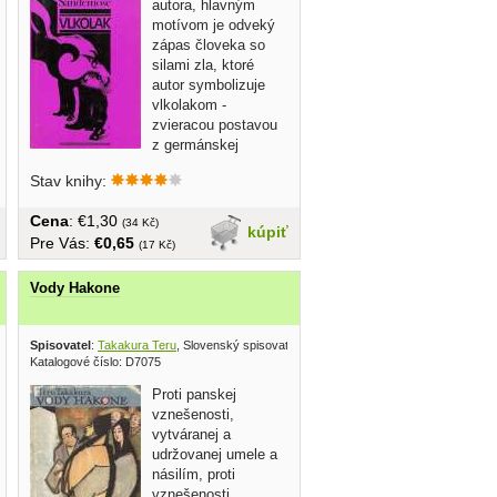
autora, hlavným
motívom je odveký
zápas človeka so
silami zla, ktoré
autor symbolizuje
vlkolakom -
zvieracou postavou
z germánskej
terminológie. Dej
Stav knihy:
sa...
Cena
: €1,30
(34 Kč)
kúpiť
Pre Vás:
€0,65
(17 Kč)
Vody Hakone
vydavateľstvo 1986
Spisovatel
:
Takakura Teru
, Slovenský spisovateľ 1959
Katalogové číslo: D7075
Proti panskej
vznešenosti,
vytváranej a
udržovanej umele a
násilím, proti
vznešenosti