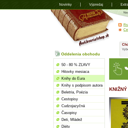
Novinky
Výpredaj
Extr
Antikvariá
Na
shop.sk
Rs
Ce
Chc
Vybe
Oddelenia obchodu
50 - 80 % ZĽAVY
Hitovky mesiaca
Knihy do Eura
Knihy s podpisom autora
KNIŽNÝ
Beletria, Poézia
Cestopisy
Cudzojazyčná
Časopisy
Deti, Mládež
Diéty