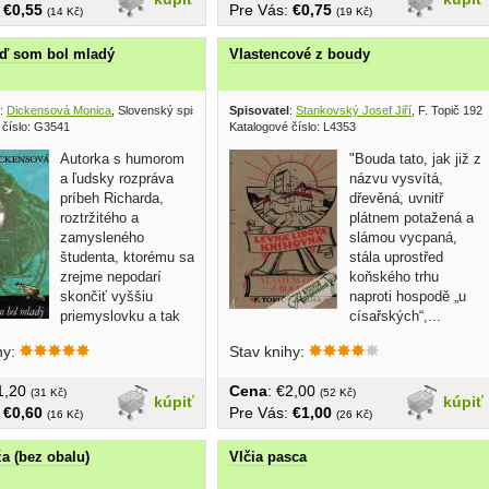
:
€0,55
Pre Vás:
€0,75
(14 Kč)
(19 Kč)
eď som bol mladý
Vlastencové z boudy
:
Dickensová Monica
, Slovenský spisovateľ 1985
Spisovatel
:
Stankovský Josef Jiří
, F. Topič 1928
 číslo: G3541
Katalogové číslo: L4353
Autorka s humorom
"Bouda tato, jak již z
a ľudsky rozpráva
názvu vysvítá,
príbeh Richarda,
dřevěná, uvnitř
roztržitého a
plátnem potažená a
zamysleného
slámou vycpaná,
študenta, ktorému sa
stála uprostřed
zrejme nepodarí
koňského trhu
skončiť vyššiu
naproti hospodě „u
priemyslovku a tak
císařských“,...
mu riaditeľ...
hy:
Stav knihy:
€1,20
Cena
: €2,00
(31 Kč)
(52 Kč)
kúpiť
kúpiť
:
€0,60
Pre Vás:
€1,00
(16 Kč)
(26 Kč)
ža (bez obalu)
Vlčia pasca