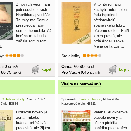
Z nových vecí mám
V tomto románu
jednoducho strach.
zachytil autor celou
Napríklad aj vodičák.
řadu typických
Tri roky ma Samuel
představitelú
presviedčal, aby
španělského lidu z
som si ho urobila. Až
přelomu století. Patří
keď na to zabudol,
k nim prostá, ale
začala som o tom
hrdá Andalusanka
...
Maria de la Luz,...
hy:
Stav knihy:
€1,50
Cena
: €0,90
(39 Kč)
(23 Kč)
kúpiť
kúpiť
:
€0,75
Pre Vás:
€0,45
(19 Kč)
(12 Kč)
Vítejte na ostrově snů
:
Sejfullinová Lidija
, Smena 1977
Spisovatel
:
Sartena Juliane
, Moba 2004
 číslo: B3866
Katalogové číslo: N8611
Hrdinkou novely je
Verena Brucknerová
žena - mladá,
otevěla noviny a
krásna, príťažlivá,
očima přelétla
pracovitá, ale žijúca
nabídku pracovních