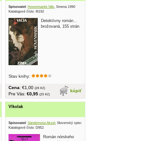
Spisovatel
:
Hovenmarkk Nils
, Smena 1990
Katalogové číslo: I8192
Detektívny román...
brožovaná, 155 strán
Stav knihy:
Cena
: €1,00
(26 Kč)
kúpiť
Pre Vás:
€0,95
(25 Kč)
Vlkolak
 1957
Spisovatel
:
Sandemose Aksel
, Slovenský spisovateľ 1979
Katalogové číslo: D952
Román nórskeho