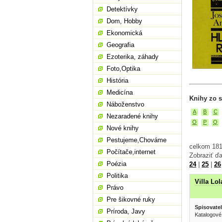
Detektívky
Dom, Hobby
Ekonomická
Geografia
Ezoterika, záhady
Foto,Optika
História
Medicína
Knihy zo s
Náboženstvo
A
B
C
Nezaradené knihy
O
P
Q
Nové knihy
Pestujeme,Chováme
celkom 181
Počítače,internet
Zobraziť ďa
Poézia
24
|
25
|
26
Politika
Villa Lol
Právo
Pre šikovné ruky
Spisovatel
Príroda, Javy
Katalogové