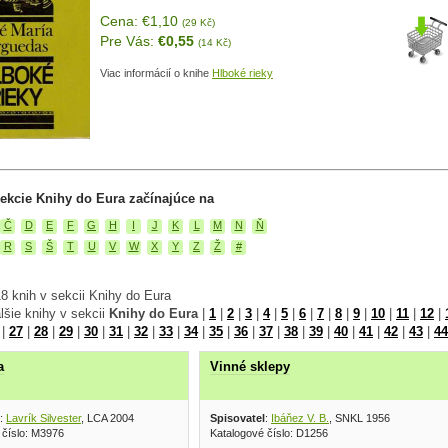
Cena: €1,10
(29 Kč)
Pre Vás:
€0,55
(14 Kč)
Viac informácií o knihe
Hlboké rieky
ekcie Knihy do Eura začínajúce na
Č
D
E
F
G
H
I
J
K
L
M
N
Ň
R
S
Š
T
U
V
W
X
Y
Z
Ž
#
8 knih v sekcii Knihy do Eura
lšie knihy v sekcii
Knihy do Eura
|
1
|
2
|
3
|
4
|
5
|
6
|
7
|
8
|
9
|
10
|
11
|
12
|
|
27
|
28
|
29
|
30
|
31
|
32
|
33
|
34
|
35
|
36
|
37
|
38
|
39
|
40
|
41
|
42
|
43
|
44
a
Vinné sklepy
:
Lavrík Silvester
, LCA 2004
Spisovatel
:
Ibáňez V. B.
, SNKL 1956
 číslo: M3976
Katalogové číslo: D1256