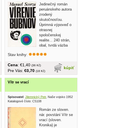
Jedinečný román
peruánskeho autora
zrodený
skutočnosťou.
Úprimná výpoveď o
otrasnej
spoločenskej
realite... 240 strán,
obal, tvrdá väzba
Stav knihy:
Cena
: €1,40
(36 Kč)
kúpiť
Pre Vás:
€0,70
(18 Kč)
Vítr se vrací
Spisovatel
:
Jilemnický Petr
, Naše vojsko 1952
Katalogové číslo: C5108
Román ze sloven.
nár. povstání Vítr se
vrací (sloven.
Kronika) je