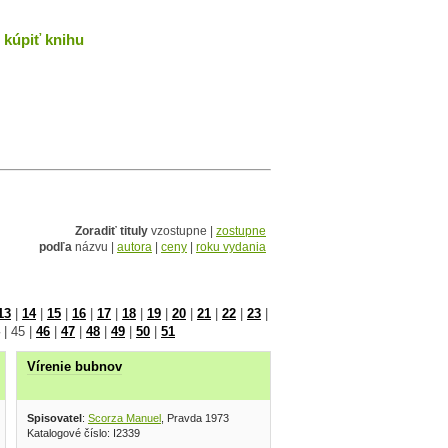
kúpiť knihu
Zoradiť tituly
vzostupne |
zostupne
podľa
názvu |
autora
|
ceny
|
roku vydania
13
|
14
|
15
|
16
|
17
|
18
|
19
|
20
|
21
|
22
|
23
|
|
45
|
46
|
47
|
48
|
49
|
50
|
51
Vírenie bubnov
Spisovatel
:
Scorza Manuel
, Pravda 1973
Katalogové číslo: I2339