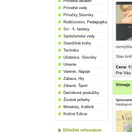
Prírodná lekáreň
Prírodné vedy
Príručky,Slovníky
Rodičovstvo, Pedagogika
Sci - fi, fantasy
Spoločenské vedy
Starožitné knihy
rozmýšľať
Technika
Stav kni
Učebnice, Slovníky
Umenie
Cena
: 
Varenie, Nápoje
Pre Vás
Zabava, Hry
Virineja
Zdravie, Šport
Darčekové poukážky
Životné príbehy
Spisovatel
Katalogové
Miniatúry, Kolibrík
Knižné Edície
Dôležité informácie