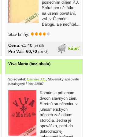
posledním dílem P.J.
Sbíral pro ně látku
na území povstání,
zvl. v Čierném
Balogu, ale nechtěl...
Stav knihy:
Cena
: €1,40
(36 Kč)
kúpiť
Pre Vás:
€0,70
(18 Kč)
Viva Maria (bez obalu)
 1971
Spisovatel
:
Carriére J.C.
, Slovenský spisovateľ 1971
Katalogové číslo: J8587
Román je príbehom
dvoch slávnych žien.
Stretnú sa náhodou v
juhoamerických
trópoch začiatkom
storočia. Jedna je
speváčka, patrí do
dobrodružnej
kabaretnej kočovej...