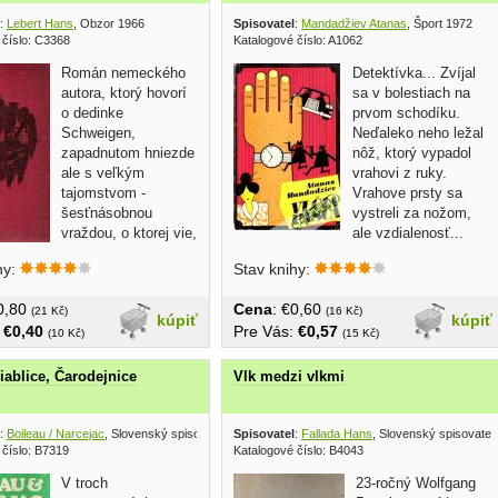
:
Lebert Hans
, Obzor 1966
Spisovatel
:
Mandadžiev Atanas
, Šport 1972
 číslo: C3368
Katalogové číslo: A1062
Román nemeckého
Detektívka... Zvíjal
autora, ktorý hovorí
sa v bolestiach na
o dedinke
prvom schodíku.
Schweigen,
Neďaleko neho ležal
zapadnutom hniezde
nôž, ktorý vypadol
ale s veľkým
vrahovi z ruky.
tajomstvom -
Vrahove prsty sa
šesťnásobnou
vystreli za nožom,
vraždou, o ktorej vie,
ale vzdialenosť...
len niekoľko ľudí a
hy:
Stav knihy:
€0,80
Cena
: €0,60
(21 Kč)
(16 Kč)
kúpiť
kúpiť
:
€0,40
Pre Vás:
€0,57
(10 Kč)
(15 Kč)
Diablice, Čarodejnice
Vlk medzi vlkmi
:
Boileau / Narcejac
, Slovenský spisovateľ 1976
Spisovatel
:
Fallada Hans
, Slovenský spisovateľ
 číslo: B7319
Katalogové číslo: B4043
V troch
23-ročný Wolfgang