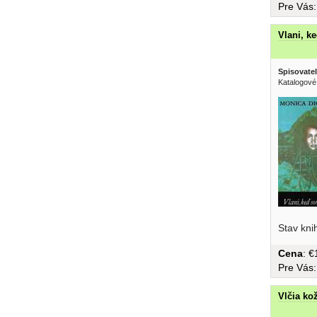
Pre Vás
Vlani, k
Spisovatel
Katalogové
Stav kni
Cena
: 
Pre Vás
Vlčia ko