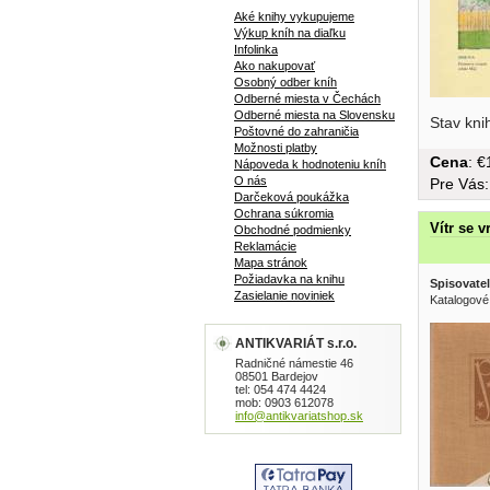
Aké knihy vykupujeme
Výkup kníh na diaľku
Infolinka
Ako nakupovať
Osobný odber kníh
Odberné miesta v Čechách
Odberné miesta na Slovensku
Stav kni
Poštovné do zahraničia
Možnosti platby
Cena
: 
Nápoveda k hodnoteniu kníh
O nás
Pre Vás
Darčeková poukážka
Ochrana súkromia
Vítr se v
Obchodné podmienky
Reklamácie
Mapa stránok
Požiadavka na knihu
Spisovatel
Zasielanie noviniek
Katalogové
ANTIKVARIÁT s.r.o.
Radničné námestie 46
08501 Bardejov
tel: 054 474 4424
mob: 0903 612078
info@antikvariatshop.sk