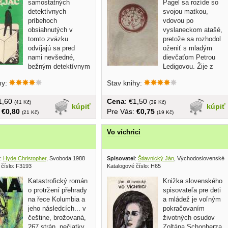
samostatných
Pagel sa rozíde so
detektívnych
svojou matkou,
príbehoch
vdovou po
obsiahnutých v
vyslaneckom atašé,
tomto zväzku
pretože sa rozhodol
odvíjajú sa pred
oženiť s mladým
nami nevšedné,
dievčaťom Petrou
bežným detektívnym
Ledigovou. Žije z
 klišé vzdialené zápletky....
toho, čo sa mu...
hy:
Stav knihy:
€1,60
Cena
: €1,50
(41 Kč)
(39 Kč)
kúpiť
kúpiť
:
€0,80
Pre Vás:
€0,75
(21 Kč)
(19 Kč)
Vo víchrici
:
Hyde Christopher
, Svoboda 1988
Spisovatel
:
Štiavnický Ján
, Východoslovenské 
 číslo: F3193
Katalogové číslo: H65
Katastrofický román
Knižka slovenského
o protržení přehrady
spisovateľa pre deti
na řece Kolumbia a
a mládež je voľným
jeho následcích... v
pokračovaním
češtine, brožovaná,
životných osudov
267 strán, pečiatky
Zoltána Schonherza,