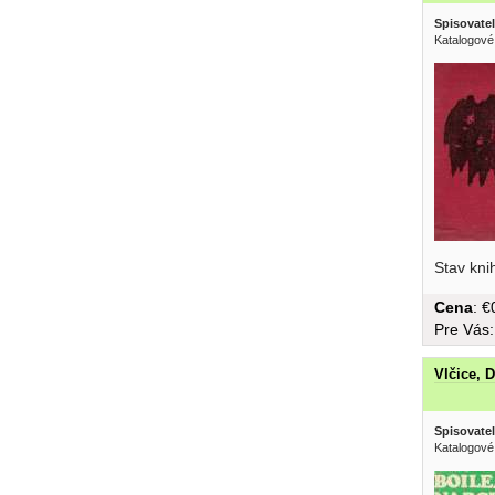
Spisovatel
Katalogové
Stav kni
ktorá...
Cena
: 
Pre Vás
Vlčice, 
Spisovatel
Katalogové