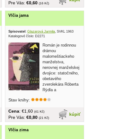
Pre Vás:
€0,60
(16 Kč)
Vlčia jama
Spisovatel
:
Glazarová Jarmila
, SVKL 1963
Katalogové číslo: D2271
Román je rodinnou
drámou
malomeštiackeho
manželstva,
nerovnej manželskej
dvojice: statočného,
obetavého
zverolekára Róberta
Rýdla a
mamonárskej,
Stav knihy:
egoistickej,...
Cena
: €1,60
(41 Kč)
kúpiť
Pre Vás:
€0,80
(21 Kč)
Vlčia zima