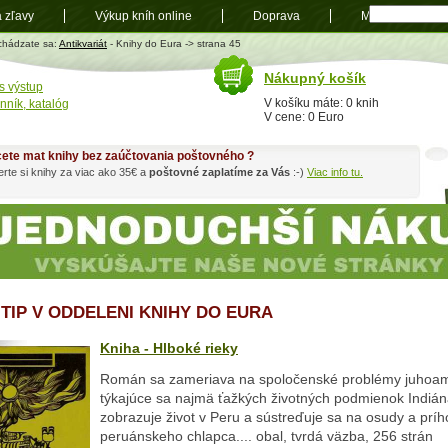
a zľavy
Výkup kníh online
Doprava
Mapa
t
chádzate sa:
Antikvariát
- Knihy do Eura -> strana 45
Nákupný košík
s výstup
V košíku máte: 0 knih
nník, katalóg
V cene: 0 Euro
ete mat knihy bez zaúčtovania poštovného ?
rte si knihy za viac ako 35€ a
poštovné zaplatíme za Vás
:-)
Viac info tu.
 TIP V ODDELENI KNIHY DO EURA
Kniha - Hlboké rieky
Román sa zameriava na spoločenské problémy juhoame
týkajúce sa najmä ťažkých životných podmienok Indián
zobrazuje život v Peru a sústreďuje sa na osudy a prí
peruánskeho chlapca.... obal, tvrdá väzba, 256 strán