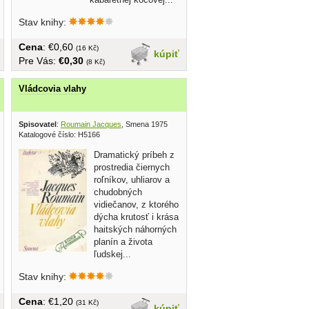
Stav knihy:
Cena
: €0,60
(16 Kč)
kúpiť
Pre Vás:
€0,30
(8 Kč)
Vládcovia vlahy
993
Spisovatel
:
Roumain Jacques
, Smena 1975
Katalogové číslo: H5166
Dramatický príbeh z
prostredia čiernych
roľníkov, uhliarov a
chudobných
vidiečanov, z ktorého
dýcha krutosť i krása
haitských náhorných
planín a života
ľudskej...
Stav knihy:
Cena
: €1,20
(31 Kč)
kúpiť