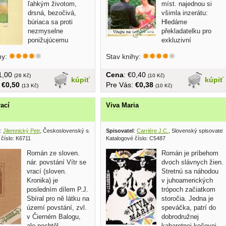
ľahkým životom,
míst. najednou si
drsná, bezočivá,
všimla inzerátu:
búriaca sa proti
Hledáme
nezmyselne
překladatelku pro
ponižujúcemu
exkluzivní
postaveniu...
dovolenkový ráj na...
hy:
Stav knihy:
€1,00
Cena
: €0,40
(26 Kč)
(10 Kč)
kúpiť
kúpiť
:
€0,50
Pre Vás:
€0,38
(13 Kč)
(10 Kč)
rací
Viva Maria
:
Jilemnický Petr
, Československý spisovatel 1953
Spisovatel
:
Carriére J.C.
, Slovenský spisovateľ
 číslo: K6711
Katalogové číslo: C5487
Román ze sloven.
Román je príbehom
nár. povstání Vítr se
dvoch slávnych žien.
vrací (sloven.
Stretnú sa náhodou
Kronika) je
v juhoamerických
posledním dílem P.J.
trópoch začiatkom
Sbíral pro ně látku na
storočia. Jedna je
území povstání, zvl.
speváčka, patrí do
v Čierném Balogu,
dobrodružnej
ale nechtěl...
kabaretnej kočovej...