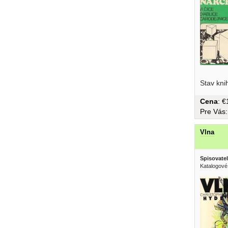
schémam a
Stav kni
Cena
: 
Pre Vás
Vlna
Spisovatel
Katalogové