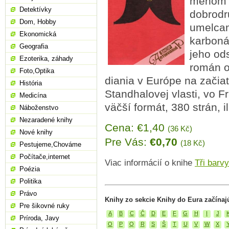
menom S
Detektívky
dobrodru
Dom, Hobby
umelcami
Ekonomická
karboná
Geografia
jeho od
Ezoterika, záhady
román o
Foto,Optika
diania v Európe na začiat
História
Standhalovej vlasti, vo F
Medicína
väčší formát, 380 strán, i
Náboženstvo
Nezaradené knihy
Cena: €1,40
(36 Kč)
Nové knihy
Pre Vás:
€0,70
(18 Kč)
Pestujeme,Chováme
Počítače,internet
Viac informácií o knihe
Tři barv
Poézia
Politika
Právo
Knihy zo sekcie Knihy do Eura začínaj
Pre šikovné ruky
A
B
C
Č
D
E
F
G
H
I
J
Príroda, Javy
O
P
Q
R
S
Š
T
U
V
W
X