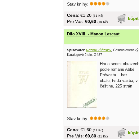
Stav knihy:
Cena
: €1,20
(31 Kč)
kúpi
Pre Vás:
€0,60
(16 Kč)
Dílo XVIII. - Manon Lescaut
Spisovatel
:
Nezval Vítězslav
, Československý 
Katalogové číslo: G487
Hra o sedmi obrazec
podle románu Abbé
Prévosta... bez
obalu, tvrdá väzba, v
češtine, 225 strán
Stav knihy:
Cena
: €1,60
(41 Kč)
kúpi
Pre Vás:
€0,80
(21 Kč)