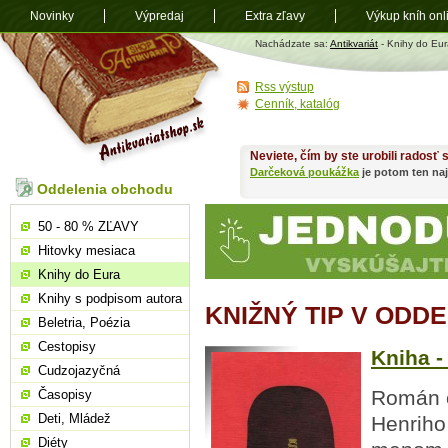
Novinky
Výpredaj
Extra zľavy
Výkup kníh onl
Antikvariát
Nachádzate sa:
Antikvariát
- Knihy do Eur
shop.sk
Rss výstup
Cenník, katalóg
Neviete, čím by ste urobili radosť
Darčeková poukážka
je potom ten naj
Oddelenia obchodu
50 - 80 % ZĽAVY
Hitovky mesiaca
Knihy do Eura
Knihy s podpisom autora
KNIŽNÝ TIP V ODD
Beletria, Poézia
Cestopisy
Kniha -
Cudzojazyčná
Román o
Časopisy
Deti, Mládež
Henriho 
Diéty