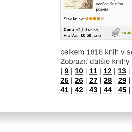
vedúca Kristína
posiela
prostredníctvom výpravy turistov do...
Stav knihy:
Cena
: €1,00
(26 Kč)
kúpi
Pre Vás:
€0,50
(13 Kč)
celkem 1818 knih v s
Zobraziť ďalšie knihy
|
9
|
10
|
11
|
12
|
13
25
|
26
|
27
|
28
|
29
41
|
42
|
43
|
44
|
45