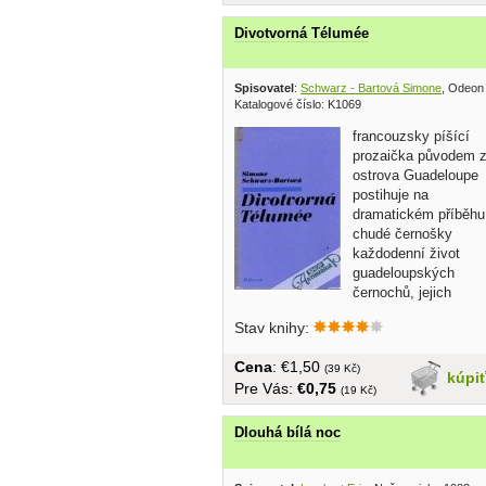
Divotvorná Télumée
Spisovatel
:
Schwarz - Bartová Simone
, Odeon
Katalogové číslo: K1069
francouzsky píšící
prozaička původem 
ostrova Guadeloupe
postihuje na
dramatickém příběhu
chudé černošky
každodenní život
guadeloupských
černochů, jejich
zvyky,...
Stav knihy:
Cena
: €1,50
(39 Kč)
kúpi
Pre Vás:
€0,75
(19 Kč)
Dlouhá bílá noc