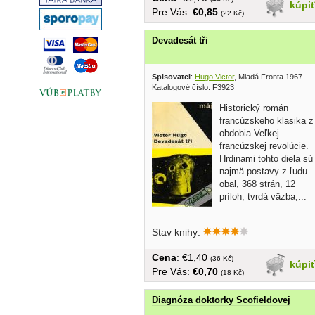
kúpi
Pre Vás:
€0,85
(22 Kč)
Devadesát tři
Spisovatel
:
Hugo Victor
, Mladá Fronta 1967
Katalogové číslo: F3923
Historický román
francúzskeho klasika z
obdobia Veľkej
francúzskej revolúcie.
Hrdinami tohto diela sú
najmä postavy z ľudu..
obal, 368 strán, 12
príloh, tvrdá väzba,...
Stav knihy:
Cena
: €1,40
(36 Kč)
kúpi
Pre Vás:
€0,70
(18 Kč)
Diagnóza doktorky Scofieldovej