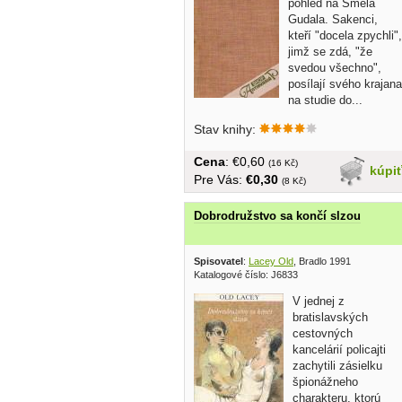
pohled na Směla
Gudala. Sakenci,
kteří "docela zpychli",
jimž se zdá, "že
svedou všechno",
posílají svého krajana
na studie do...
Stav knihy:
Cena
: €0,60
(16 Kč)
kúpi
Pre Vás:
€0,30
(8 Kč)
Dobrodružstvo sa končí slzou
Spisovatel
:
Lacey Old
, Bradlo 1991
Katalogové číslo: J6833
V jednej z
bratislavských
cestovných
kancelárií policajti
zachytili zásielku
špionážneho
charakteru, ktorú