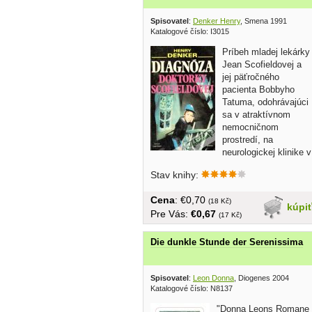
Spisovatel
:
Denker Henry
, Smena 1991
Katalogové číslo: I3015
Príbeh mladej lekárky
Jean Scofieldovej a
jej päťročného
pacienta Bobbyho
Tatuma, odohrávajúci
sa v atraktívnom
nemocničnom
prostredí, na
neurologickej klinike v
istom...
Stav knihy:
Cena
: €0,70
(18 Kč)
kúpi
Pre Vás:
€0,67
(17 Kč)
Die dunkle Stunde der Serenissima
Spisovatel
:
Leon Donna
, Diogenes 2004
Katalogové číslo: N8137
"Donna Leons Romane