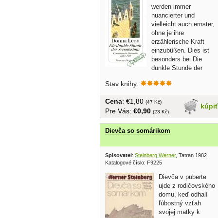
werden immer
nuancierter und
vielleicht auch ernster,
ohne je ihre
erzählerische Kraft
einzubüßen. Dies ist
besonders bei Die
dunkle Stunde der
Serenissima...
Stav knihy:
Cena
: €1,80
(47 Kč)
kúpi
Pre Vás:
€0,90
(23 Kč)
Dievča so somárikom
Spisovatel
:
Steinberg Werner
, Tatran 1982
Katalogové číslo: F9225
Dievča v puberte
ujde z rodičovského
domu, keď odhalí
ľúbostný vzťah
svojej matky k