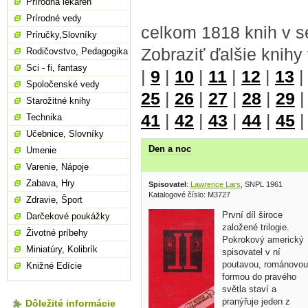
Prírodná lekáreň
Prírodné vedy
celkom 1818 knih v s
Príručky,Slovníky
Zobraziť ďalšie knihy
Rodičovstvo, Pedagogika
Sci - fi, fantasy
|
9
|
10
|
11
|
12
|
13
Spoločenské vedy
25
|
26
|
27
|
28
|
29
Starožitné knihy
41
|
42
|
43
|
44
|
45
Technika
Učebnice, Slovníky
Den a noc
Umenie
Varenie, Nápoje
Zabava, Hry
Spisovatel
:
Lawrence Lars
, SNPL 1961
Katalogové číslo: M3727
Zdravie, Šport
První díl široce
Darčekové poukážky
založené trilogie.
Životné príbehy
Pokrokový americký
Miniatúry, Kolibrík
spisovatel v ní
poutavou, románovou
Knižné Edície
formou do pravého
světla staví a
pranýřuje jeden z
Dôležité informácie