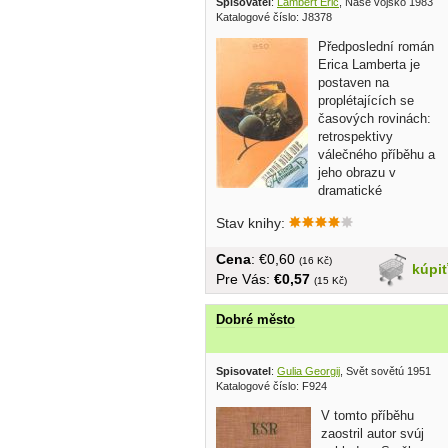
Spisovatel
:
Lambert Eric
, Naše vojsko 1983
Katalogové číslo: J8378
Předposlední román
Erica Lamberta je
postaven na
proplétajících se
časových rovinách:
retrospektivy
válečného příběhu a
jeho obrazu v
dramatické
přítomnosti i v...
Stav knihy:
Cena
: €0,60
(16 Kč)
kúpi
Pre Vás:
€0,57
(15 Kč)
Dobré město
Spisovatel
:
Gulia Georgij
, Svět sovětú 1951
Katalogové číslo: F924
V tomto příběhu
zaostril autor svúj