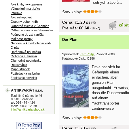
četných záporů...
Aké knihy vykupujeme
Výkup kníh na diaľku
Stav knihy:
Infolinka
Ako nakupovať
Cena
: €1,20
Osobný odber kníh
(31 Kč)
kúpi
Odberné miesta v Čechách
Pre Vás:
€0,60
(16 Kč)
Odberné miesta na Slovensku
Poštovné do zahraničia
Možnosti platby
Der Plan
Nápoveda k hodnoteniu kníh
O nás
Darčeková poukážka
Spisovatel
:
Kerr Philip
, Rowohlt 2000
Ochrana súkromia
Katalogové číslo: O286
Obchodné podmienky
Reklamácie
Dave hat sich im
Mapa stránok
Gefängnis einen
Požiadavka na knihu
einfachen, aber
Zasielanie noviniek
genialen Plan
ausgedacht. Er weiss,
ANTIKVARIÁT s.r.o.
dass die Russenmafia
Radničné námestie 46
auf einem
08501 Bardejov
tel: 054 474 4424
Yachttransporter
mob: 0903 612078
zentnerweise
info@antikvariatshop.sk
Drogengeld uber den Atlantik...
Stav knihy:
Cena
: €1,70
(44 Kč)