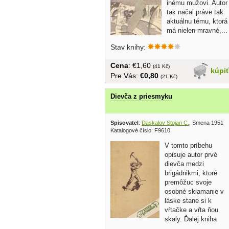
inému mužovi. Autor
tak načal práve tak
aktuálnu tému, ktorá
má nielen mravné,...
Stav knihy:
Cena
: €1,60
(41 Kč)
kúpi
Pre Vás:
€0,80
(21 Kč)
Dievča z priesmyku
Spisovatel
:
Daskalov Stojan C.
, Smena 1951
Katalogové číslo: F9610
V tomto príbehu
opisuje autor prvé
dievča medzi
brigádnikmi, ktoré
premôžuc svoje
osobné sklamanie v
láske stane si k
vŕtačke a vŕta ňou
skaly. Ďalej kniha
obsahuje:...