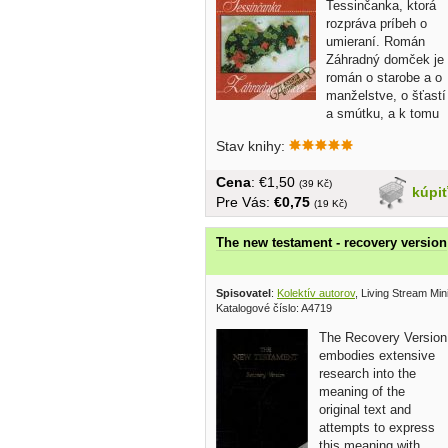
Tessinčanka, ktorá
rozpráva príbeh o
umieraní. Román
Záhradný domček je
román o starobe a o
manželstve, o šťastí
a smútku, a k tomu
hravá a...
Stav knihy:
Cena
: €1,50
(39 Kč)
kúpi
Pre Vás:
€0,75
(19 Kč)
The new testament - recovery version
Spisovatel
:
Kolektív autorov
, Living Stream Min
Katalogové číslo: A4719
The Recovery Version
embodies extensive
research into the
meaning of the
original text and
attempts to express
this meaning with