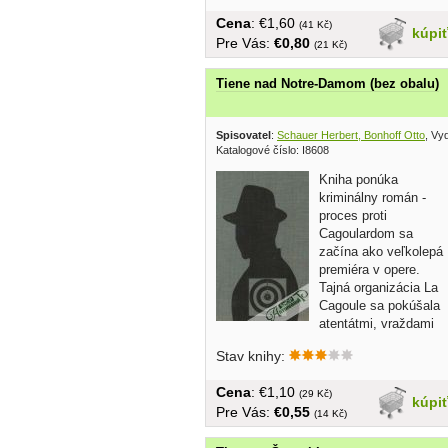
Cena
: €1,60
(41 Kč)
kúpi
Pre Vás:
€0,80
(21 Kč)
Tiene nad Notre-Damom (bez obalu)
Spisovatel
:
Schauer Herbert, Bonhoff Otto
, Vyd
Katalogové číslo: I8608
Kniha ponúka
kriminálny román -
proces proti
Cagoulardom sa
začína ako veľkolepá
premiéra v opere.
Tajná organizácia La
Cagoule sa pokúšala
atentátmi, vraždami
a...
Stav knihy:
Cena
: €1,10
(29 Kč)
kúpi
Pre Vás:
€0,55
(14 Kč)