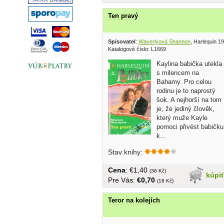
Ten pravý
Spisovatel
:
Waverlyová Shannon
, Harlequin 1
Katalogové číslo: L1669
Kaylina babička utekla
s milencem na
Bahamy. Pro celou
rodinu je to naprostý
šok. A nejhorší na tom
je, že jediný člověk,
který muže Kayle
pomoci přivést babičku
k...
Stav knihy:
Cena
: €1,40
(36 Kč)
kúpi
Pre Vás:
€0,70
(18 Kč)
Teror na kolejích