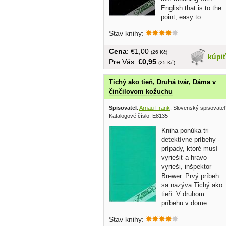
English that is to the
point, easy to
understand,...
Stav knihy:
Cena
: €1,00
(26 Kč)
kúpi
Pre Vás:
€0,95
(25 Kč)
Tichý ako tieň, Druhá tvár, Dáma v
činčilovom kožuchu
Spisovatel
:
Arnau Frank
, Slovenský spisovate
Katalogové číslo: E8135
Kniha ponúka tri
detektívne príbehy -
prípady, ktoré musí
vyriešiť a hravo
vyrieši, inšpektor
Brewer. Prvý príbeh
sa nazýva Tichý ako
tieň. V druhom
príbehu v dome...
Stav knihy: