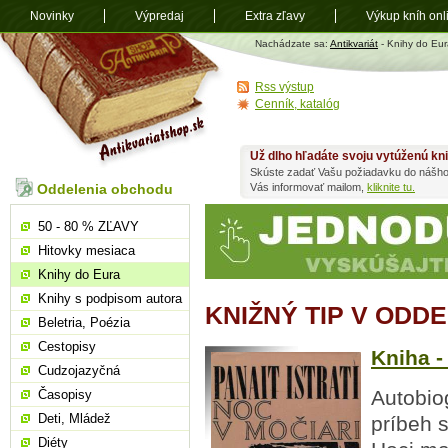
Novinky
Výpredaj
Extra zľavy
Výkup kníh onl
Antikvariát
Nachádzate sa:
Antikvariát
- Knihy do Eur
shop.sk
Rss výstup
Cenník, katalóg
Už dlho hľadáte svoju vytúženú kn
Skúste zadať Vašu požiadavku do nášho
Oddelenia obchodu
Vás informovať mailom,
kliknite tu.
50 - 80 % ZĽAVY
Hitovky mesiaca
Knihy do Eura
Knihy s podpisom autora
KNIŽNÝ TIP V ODD
Beletria, Poézia
Cestopisy
Kniha -
Cudzojazyčná
Autobiog
Časopisy
Deti, Mládež
príbeh 
Diéty