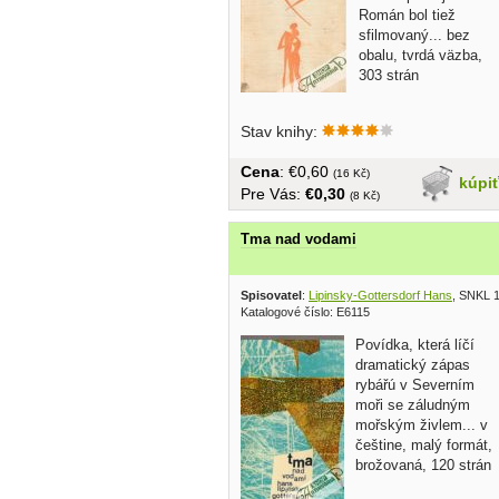
Román bol tiež
sfilmovaný... bez
obalu, tvrdá väzba,
303 strán
Stav knihy:
Cena
: €0,60
(16 Kč)
kúpi
Pre Vás:
€0,30
(8 Kč)
Tma nad vodami
Spisovatel
:
Lipinsky-Gottersdorf Hans
, SNKL 
Katalogové číslo: E6115
Povídka, která líčí
dramatický zápas
rybářú v Severním
moři se záludným
mořským živlem... v
češtine, malý formát,
brožovaná, 120 strán