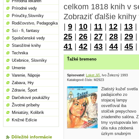
Prírodná lekáreň
celkom 1818 knih v s
Prírodné vedy
Zobraziť ďalšie knihy
Príručky,Slovníky
Rodičovstvo, Pedagogika
|
9
|
10
|
11
|
12
|
13
Sci - fi, fantasy
25
|
26
|
27
|
28
|
29
Spoločenské vedy
41
|
42
|
43
|
44
|
45
Starožitné knihy
Technika
Ťažké bremeno
Učebnice, Slovníky
Umenie
Varenie, Nápoje
Spisovatel
:
Loket Jiří
, Ivo Železný 1993
Katalogové číslo: M2923
Zabava, Hry
Zlatistý kužeľ svetla
Zdravie, Šport
padajúceho zo
Darčekové poukážky
stojacej lampy
Životné príbehy
osvetľoval iba
stolček prepychovo
Miniatúry, Kolibrík
zriadeného salóna. Z
Knižné Edície
tmy vystupovala len
útla ruka zdobená
úzkym snubným
Dôležité informácie