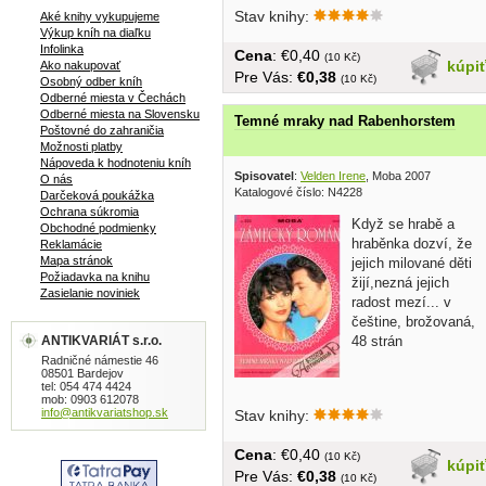
prsteňom....
Stav knihy:
Aké knihy vykupujeme
Výkup kníh na diaľku
Infolinka
Cena
: €0,40
(10 Kč)
kúpi
Ako nakupovať
Pre Vás:
€0,38
(10 Kč)
Osobný odber kníh
Odberné miesta v Čechách
Odberné miesta na Slovensku
Temné mraky nad Rabenhorstem
Poštovné do zahraničia
Možnosti platby
Nápoveda k hodnoteniu kníh
Spisovatel
:
Velden Irene
, Moba 2007
O nás
Katalogové číslo: N4228
Darčeková poukážka
Ochrana súkromia
Když se hrabě a
Obchodné podmienky
hraběnka dozví, že
Reklamácie
Mapa stránok
jejich milované děti
Požiadavka na knihu
žijí,nezná jejich
Zasielanie noviniek
radost mezí... v
češtine, brožovaná,
ANTIKVARIÁT s.r.o.
48 strán
Radničné námestie 46
08501 Bardejov
tel: 054 474 4424
mob: 0903 612078
info@antikvariatshop.sk
Stav knihy:
Cena
: €0,40
(10 Kč)
kúpi
Pre Vás:
€0,38
(10 Kč)