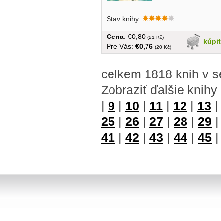
Stav knihy:
Cena
: €0,80
(21 Kč)
kúpi
Pre Vás:
€0,76
(20 Kč)
celkem 1818 knih v s
Zobraziť ďalšie knihy
|
9
|
10
|
11
|
12
|
13
25
|
26
|
27
|
28
|
29
41
|
42
|
43
|
44
|
45