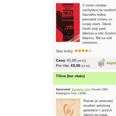
V tomto románe
zachytáva na osudoc
hlavného hrdinu
prevratné zmeny vo
svojej vlasti. Dávid
Groth stojí pred
dilemou a robí životnú
bilanciu. Má sa stať
ministrom....
Stav knihy:
Cena
: €1,00
(26 Kč)
kúpi
Pre Vás:
€0,50
(13 Kč)
Tíšina (bez obalu)
Spisovatel
:
Bondarev Jurij
, Osveta 1963
Katalogové číslo: L9296
Román je venovaný
osudom autorovej
generácie v prvých
rokoch po vojne.