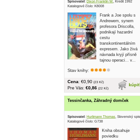
Spisovatel
:
Dixon Franklin W.
, Kredit 1992
Katalogové číslo: K8008
Frank a Joe spolu s
Andrewem, synem
profesora Driscolla,
podnikají hazardní
cestu
transkontinentálním
expresem. Jako živá
návnada kryjí přísně
tajnou operaci... v...
Stav knihy:
Cena
: €0,90
(23 Kč)
kúpi
Pre Vás:
€0,86
(22 Kč)
Tessinčanka, Záhradný domček
Spisovatel
:
Hurlimann Thomas
, Slovenský spi
Katalogové číslo: G738
Kniha obsahuje
poviedku