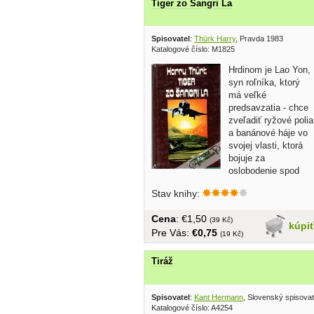
Tiger zo Šangri La
Spisovatel
:
Thürk Harry
, Pravda 1983
Katalogové číslo: M1825
Hrdinom je Lao Yon,
syn roľníka, ktorý
má veľké
predsavzatia - chce
zveľadiť ryžové polia
a banánové háje vo
svojej vlasti, ktorá
bojuje za
oslobodenie spod
americkej...
Stav knihy:
Cena
: €1,50
(39 Kč)
kúpi
Pre Vás:
€0,75
(19 Kč)
Tiráž
Spisovatel
:
Kant Hermann
, Slovenský spisova
Katalogové číslo: A4254