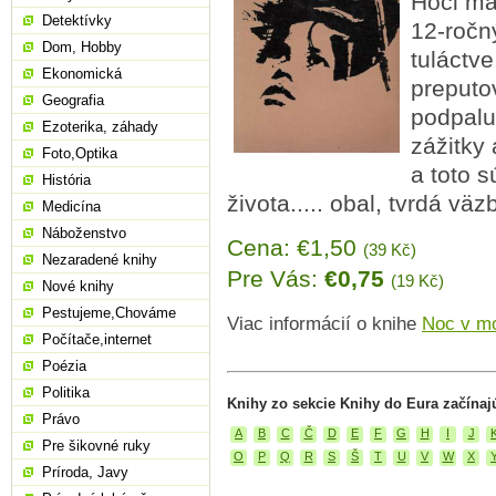
Hoci ma
Detektívky
12-ročn
Dom, Hobby
tuláctv
Ekonomická
preputo
Geografia
podpalu
Ezoterika, záhady
zážitky
Foto,Optika
a toto 
História
života..... obal, tvrdá väz
Medicína
Náboženstvo
Cena: €1,50
(39 Kč)
Nezaradené knihy
Pre Vás:
€0,75
(19 Kč)
Nové knihy
Pestujeme,Chováme
Viac informácií o knihe
Noc v mo
Počítače,internet
Poézia
Politika
Knihy zo sekcie Knihy do Eura začínaj
Právo
A
B
C
Č
D
E
F
G
H
I
J
Pre šikovné ruky
O
P
Q
R
S
Š
T
U
V
W
X
Príroda, Javy