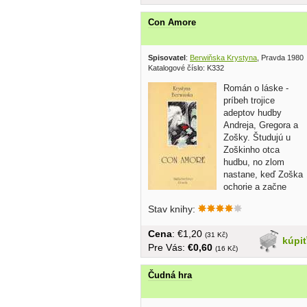
Con Amore
Spisovatel
:
Berwiňska Krystyna
, Pravda 1980
Katalogové číslo: K332
Román o láske -
príbeh trojice
adeptov hudby
Andreja, Gregora a
Zošky. Študujú u
Zoškinho otca
hudbu, no zlom
nastane, keď Zoška
ochorie a začne
strácať chuť do...
Stav knihy:
Cena
: €1,20
(31 Kč)
kúpi
Pre Vás:
€0,60
(16 Kč)
Čudná hra