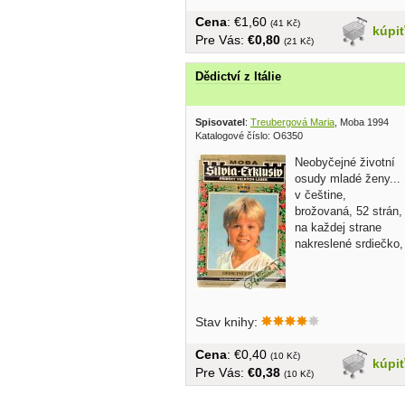
Cena
: €1,60
(41 Kč)
kúpi
Pre Vás:
€0,80
(21 Kč)
Dědictví z Itálie
Spisovatel
:
Treubergová Maria
, Moba 1994
Katalogové číslo: O6350
Neobyčejné životní
osudy mladé ženy...
v češtine,
brožovaná, 52 strán,
na každej strane
nakreslené srdiečko,
Stav knihy:
Cena
: €0,40
(10 Kč)
kúpi
Pre Vás:
€0,38
(10 Kč)