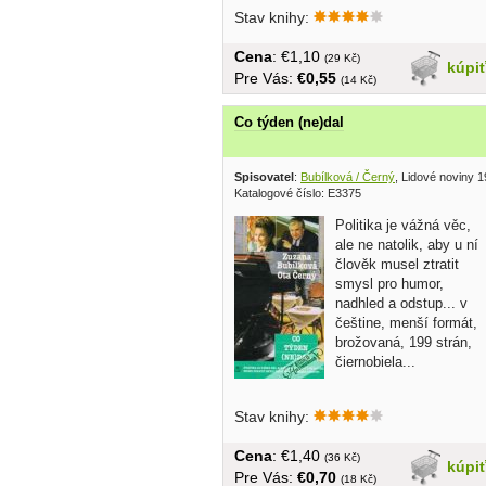
Stav knihy:
Cena
: €1,10
(29 Kč)
kúpi
Pre Vás:
€0,55
(14 Kč)
Co týden (ne)dal
Spisovatel
:
Bubílková / Černý
, Lidové noviny 
Katalogové číslo: E3375
Politika je vážná věc,
ale ne natolik, aby u ní
člověk musel ztratit
smysl pro humor,
nadhled a odstup... v
češtine, menší formát,
brožovaná, 199 strán,
čiernobiela...
Stav knihy:
Cena
: €1,40
(36 Kč)
kúpi
Pre Vás:
€0,70
(18 Kč)