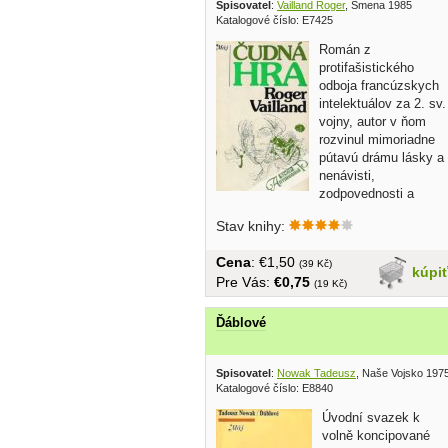
Spisovatel
:
Vailland Roger
, Smena 1985
Katalogové číslo: E7425
Román z
protifašistického
odboja francúzskych
intelektuálov za 2. sv.
vojny, autor v ňom
rozvinul mimoriadne
pútavú drámu lásky a
nenávisti,
zodpovednosti a
zrady,...
Stav knihy:
Cena
: €1,50
(39 Kč)
kúpi
Pre Vás:
€0,75
(19 Kč)
Ďáblové
Spisovatel
:
Nowak Tadeusz
, Naše Vojsko 197
Katalogové číslo: E8840
Úvodní svazek k
volně koncipované