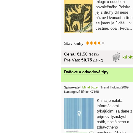
trilogii o osudech
poválečného Polska,
jejíž druhý díl nese
názov Dvanáct a třetí
se jmenuje Jidáš... v
češtine, obal, tvrdá...
Stav knihy:
Cena
: €1,50
(39 Kč)
kúpi
Pre Vás:
€0,75
(19 Kč)
Daňové a odvodové tipy
Spisovatel
:
Mihál Jozef
, Trend Holding 2009
Katalogové číslo: K7168
Kniha je nabitá
informáciami
týkajúcimi sa dane z
príjmov fyzických
osôb, sociálneho a
zdravotného
poistenia. Ak ste