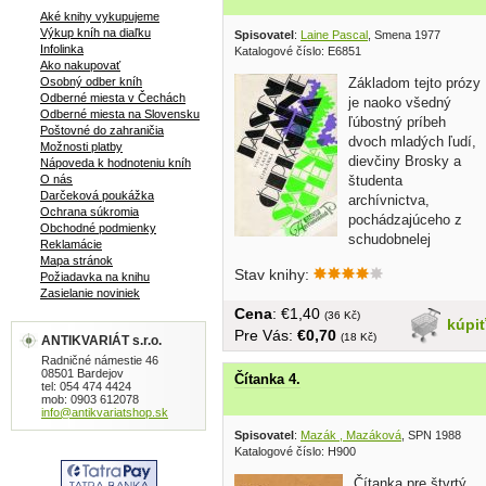
Aké knihy vykupujeme
Výkup kníh na diaľku
Spisovatel
:
Laine Pascal
, Smena 1977
Infolinka
Katalogové číslo: E6851
Ako nakupovať
Osobný odber kníh
Základom tejto prózy
Odberné miesta v Čechách
je naoko všedný
Odberné miesta na Slovensku
ľúbostný príbeh
Poštovné do zahraničia
dvoch mladých ľudí,
Možnosti platby
dievčiny Brosky a
Nápoveda k hodnoteniu kníh
O nás
študenta
Darčeková poukážka
archívnictva,
Ochrana súkromia
pochádzajúceho z
Obchodné podmienky
schudobnelej
Reklamácie
šľachtickej...
Mapa stránok
Stav knihy:
Požiadavka na knihu
Zasielanie noviniek
Cena
: €1,40
(36 Kč)
kúpi
Pre Vás:
€0,70
(18 Kč)
ANTIKVARIÁT s.r.o.
Radničné námestie 46
08501 Bardejov
Čítanka 4.
tel: 054 474 4424
mob: 0903 612078
info@antikvariatshop.sk
Spisovatel
:
Mazák , Mazáková
, SPN 1988
Katalogové číslo: H900
Čítanka pre štvrtý