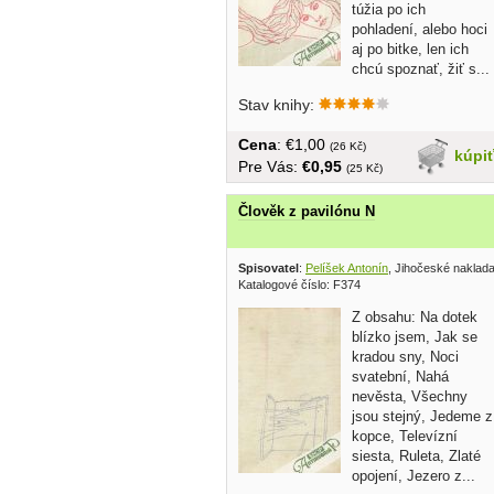
túžia po ich
pohladení, alebo hoci
aj po bitke, len ich
chcú spoznať, žiť s...
Stav knihy:
Cena
: €1,00
(26 Kč)
kúpi
Pre Vás:
€0,95
(25 Kč)
Člověk z pavilónu N
Spisovatel
:
Pelíšek Antonín
, Jihočeské naklada
Katalogové číslo: F374
Z obsahu: Na dotek
blízko jsem, Jak se
kradou sny, Noci
svatební, Nahá
nevěsta, Všechny
jsou stejný, Jedeme z
kopce, Televízní
siesta, Ruleta, Zlaté
opojení, Jezero z...