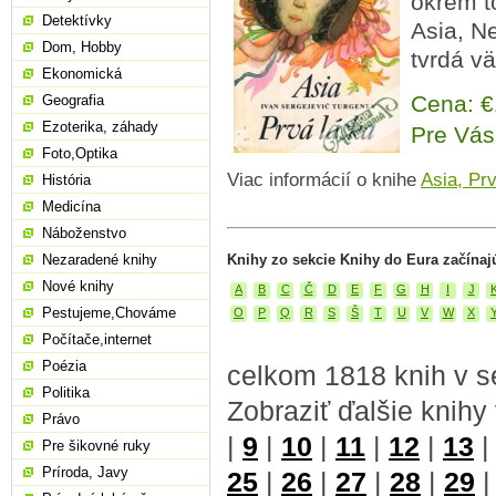
okrem t
Detektívky
Asia, Ne
Dom, Hobby
tvrdá v
Ekonomická
Cena: 
Geografia
Ezoterika, záhady
Pre Vás
Foto,Optika
Viac informácií o knihe
Asia, Pr
História
Medicína
Náboženstvo
Nezaradené knihy
Knihy zo sekcie Knihy do Eura začínaj
Nové knihy
A
B
C
Č
D
E
F
G
H
I
J
Pestujeme,Chováme
O
P
Q
R
S
Š
T
U
V
W
X
Počítače,internet
Poézia
celkom 1818 knih v s
Politika
Zobraziť ďalšie knihy
Právo
|
9
|
10
|
11
|
12
|
13
Pre šikovné ruky
Príroda, Javy
25
|
26
|
27
|
28
|
29