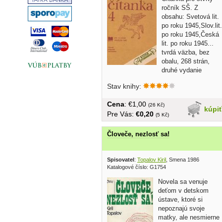
ročník SŠ. Z
obsahu: Svetová lit.
po roku 1945,Slov.lit.
po roku 1945,Česká
lit. po roku 1945...
tvrdá väzba, bez
obalu, 268 strán,
druhé vydanie
Stav knihy:
Cena
: €1,00
(26 Kč)
kúpi
Pre Vás:
€0,20
(5 Kč)
Človeče, nezlosť sa!
Spisovatel
:
Topalov Kiril
, Smena 1986
Katalogové číslo: G1754
Novela sa venuje
deťom v detskom
ústave, ktoré si
nepoznajú svoje
matky, ale nesmierne