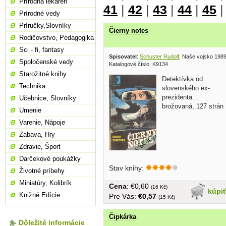
Prírodná lekáreň
41
|
42
|
43
|
44
|
45
Prírodné vedy
Príručky,Slovníky
Čierny notes
Rodičovstvo, Pedagogika
Sci - fi, fantasy
Spisovatel
:
Schuster Rudolf
, Naše vojsko 198
Spoločenské vedy
Katalogové číslo: K9134
Starožitné knihy
Detektívka od
Technika
slovenského ex-
prezidenta...
Učebnice, Slovníky
brožovaná, 127 strán
Umenie
Varenie, Nápoje
Zabava, Hry
Zdravie, Šport
Darčekové poukážky
Stav knihy:
Životné príbehy
Miniatúry, Kolibrík
Cena
: €0,60
(16 Kč)
kúpi
Knižné Edície
Pre Vás:
€0,57
(15 Kč)
Čipkárka
Dôležité informácie