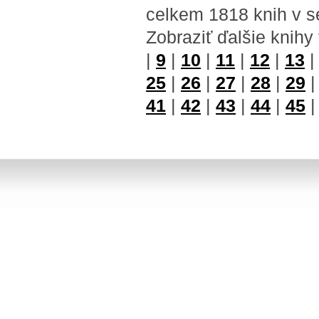
celkem 1818 knih v s
Zobraziť ďalšie knihy
|
9
|
10
|
11
|
12
|
13
25
|
26
|
27
|
28
|
29
41
|
42
|
43
|
44
|
45