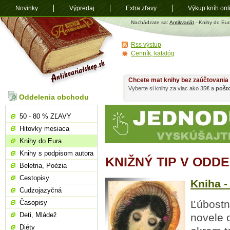
Novinky
Výpredaj
Extra zľavy
Výkup kníh onl
Antikvariát
Nachádzate sa:
Antikvariát
- Knihy do Eur
shop.sk
Rss výstup
Cenník, katalóg
Chcete mat knihy bez zaúčtovania
Vyberte si knihy za viac ako 35€ a
pošt
Oddelenia obchodu
50 - 80 % ZĽAVY
Hitovky mesiaca
Knihy do Eura
Knihy s podpisom autora
KNIŽNÝ TIP V ODD
Beletria, Poézia
Cestopisy
Kniha -
Cudzojazyčná
Ľúbostné
Časopisy
Deti, Mládež
novele o
Diéty