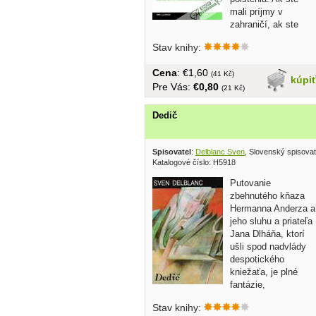
mali príjmy v
zahraničí, ak ste
študent alebo...
Stav knihy:
Cena
: €1,60
(41 Kč)
kúpi
Pre Vás:
€0,80
(21 Kč)
Dedič
Spisovatel
:
Delblanc Sven
, Slovenský spisova
Katalogové číslo: H5918
Putovanie
zbehnutého kňaza
Hermanna Anderza a
jeho sluhu a priateľa
Jana Dlháňa, ktorí
ušli spod nadvlády
despotického
kniežaťa, je plné
fantázie,
prekvapujúcich...
Stav knihy: