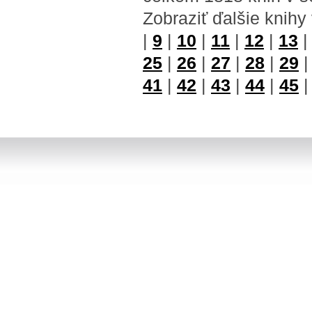
Zobraziť ďalšie knihy
|
9
|
10
|
11
|
12
|
13
25
|
26
|
27
|
28
|
29
41
|
42
|
43
|
44
|
45