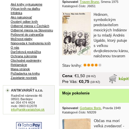
Spisovatel
:
Traven Bruno
, Smena 1975
Aké knihy vykupujeme
Katalogové číslo: J6651
Výkup kníh na diaľku
Infolinka
Hrdinom,
Ako nakupovať
symbolickým
Osobný odber kníh
predstaviteľom
Odberné miesta v Čechách
mexických Indiánov
Odberné miesta na Slovensku
Poštovné do zahraničia
je tu mladý Andrés
Možnosti platby
Ugaldo, ktorý putuje
Nápoveda k hodnoteniu kníh
s veľkou
O nás
dvojkolesovou károu,
Darčeková poukážka
naloženou tovarom
Ochrana súkromia
Obchodné podmienky
svojho bohatého pána, po...
Reklamácie
Stav knihy:
Mapa stránok
Požiadavka na knihu
Cena
: €1,50
(39 Kč)
Zasielanie noviniek
kúpi
Pre Vás:
€0,75
(19 Kč)
ANTIKVARIÁT s.r.o.
Moje pokolenie
Radničné námestie 46
08501 Bardejov
tel: 054 474 4424
mob: 0903 612078
Spisovatel
:
Gorbatov Boris
, Pravda 1949
info@antikvariatshop.sk
Katalogové číslo: N9209
Občas ma morí
veľká zvedavosť -