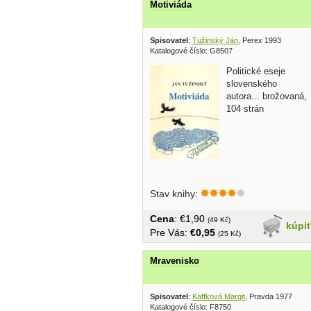
Motiviáda
Spisovatel
:
Tužinský Ján
, Perex 1993
Katalogové číslo: G8507
Politické eseje
slovenského
autora... brožovaná,
104 strán
Stav knihy:
Cena
: €1,90
(49 Kč)
kúpi
Pre Vás:
€0,95
(25 Kč)
Mravenisko
Spisovatel
:
Kaffková Margit
, Pravda 1977
Katalogové číslo: F8750