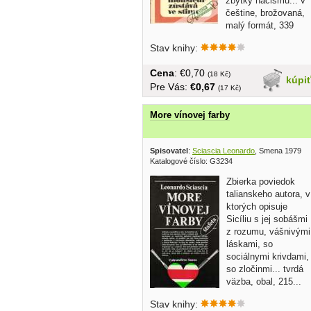
zbytky nacismu... v
češtine, brožovaná,
malý formát, 339
strán
Stav knihy:
Cena
: €0,70
(18 Kč)
kúpi
Pre Vás:
€0,67
(17 Kč)
More vínovej farby
Spisovatel
:
Sciascia Leonardo
, Smena 1979
Katalogové číslo: G3234
Zbierka poviedok
talianskeho autora, v
ktorých opisuje
Sicíliu s jej sobášmi
z rozumu, vášnivými
láskami, so
sociálnymi krivdami,
so zločinmi... tvrdá
väzba, obal, 215...
Stav knihy: