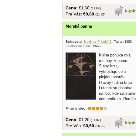
Cena
: €1,60
(41 Kč)
kúpi
Pre Vás:
€0,80
(21 Kč)
Morská panna
Spisovatel
:
Novikov-Priboj A.S.
, Tatran 1983
Katalogové číslo: D3472
Kniha ponúka dva
romány, v prvom
Slaný krst,
vykresľuje celú
plejádu postáv.
Hlavný hrdina kňaz
Lutatini sa dostáva
na loď, kde sa stáva
námorníkom. Román
je v...
Stav knihy:
Cena
: €1,20
(31 Kč)
kúpi
Pre Vás:
€0,60
(16 Kč)