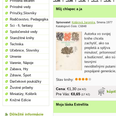
Prírodná lekáreň
Prírodné vedy
Môj chlapec a ja
Príručky,Slovníky
Rodičovstvo, Pedagogika
Spisovatel
:
Kolárová Jaromíra
, Smena 1977
Sci - fi, fantasy
Katalogové číslo: C6848
Spoločenské vedy
Autorka vo svojej
Starožitné knihy
knihe chcela
zachytiť, ako sa
Technika
prepletá a splýva
Učebnice, Slovníky
minulosť, prítomnosť
Umenie
a budúcnosť, ako sú
tesnými
Varenie, Nápoje
neviditeľnými putami
Zabava, Hry
pospájané generácie
Zdravie, Šport
hoci sa...
Stav knihy:
Darčekové poukážky
Životné príbehy
Cena
: €1,30
(34 Kč)
kúpi
Pre Vás:
€0,65
Miniatúry, Kolibrík
(17 Kč)
Knižné Edície
Moja láska Estrellita
Dôležité informácie