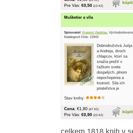
kúpi
Pre Vás:
€0,50
(13 Kč)
Mušketier a víla
Spisovatel
:
Krapivin Vladislav
, Východoslovens
Katalogové číslo: J2943
Dobrodružstvá Jurija
a Andreja, dvoch
chlapcov, ktorí sa
snažia prežiť v
ťažkom svete
dospelých, plnom
nepochopenia a
krutosti. Sila ich
priateľstva je
postavená na...
Stav knihy:
Cena
: €1,80
(47 Kč)
kúpi
Pre Vás:
€0,90
(23 Kč)
celkem 1818 knih v s