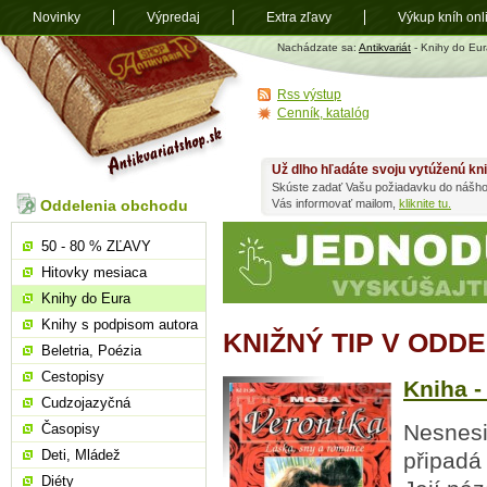
Novinky
Výpredaj
Extra zľavy
Výkup kníh onl
Antikvariát
Nachádzate sa:
Antikvariát
- Knihy do Eur
shop.sk
Rss výstup
Cenník, katalóg
Už dlho hľadáte svoju vytúženú kn
Skúste zadať Vašu požiadavku do nášho
Oddelenia obchodu
Vás informovať mailom,
kliknite tu.
50 - 80 % ZĽAVY
Hitovky mesiaca
Knihy do Eura
Knihy s podpisom autora
KNIŽNÝ TIP V ODD
Beletria, Poézia
Cestopisy
Kniha -
Cudzojazyčná
Nesnesi
Časopisy
Deti, Mládež
připadá 
Diéty