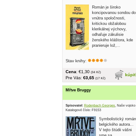
Román je široko
koncipovanou sondou do
vnútra spoločnosti,
kritickou obžalobou
klerikálnej výchovy,
odhaľuje zákulisie
ženského kláštora, kde
pranieruje lož,...
Stav knihy:
Cena
: €1,30
(34 Kč)
kúpi
Pre Vás:
€0,65
(17 Kč)
Mŕtve Bruggy
Spisovatel
:
Rodenbach Georges
, Naše vojsko
Katalogové číslo: F9153
Symbolistický román
belgického autora...
V tejto štúdii vášni
sme sa