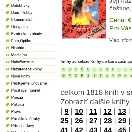
Její náz
Detektívky
češtine
Dom, Hobby
Cena: 
Ekonomická
Geografia
Pre Vás
Ezoterika, záhady
Viac infor
Foto,Optika
História
Medicína
Knihy zo sekcie Knihy do Eura začínaj
Náboženstvo
Nezaradené knihy
A
B
C
Č
D
E
F
G
H
I
J
O
P
Q
R
S
Š
T
U
V
W
X
Nové knihy
Pestujeme,Chováme
Počítače,internet
celkom 1818 knih v s
Poézia
Zobraziť ďalšie knihy
Politika
|
9
|
10
|
11
|
12
|
13
Právo
Pre šikovné ruky
25
|
26
|
27
|
28
|
29
Príroda, Javy
41
|
42
|
43
|
44
|
45