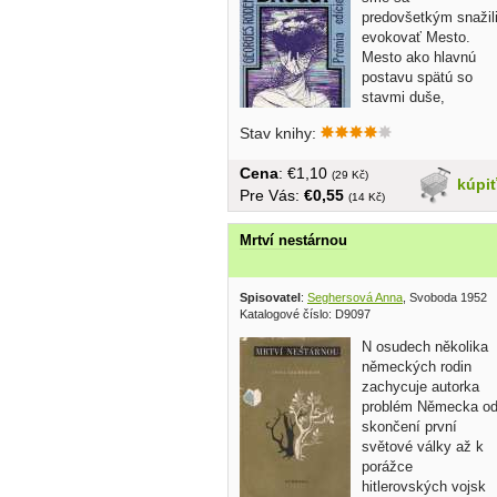
predovšetkým snažil
evokovať Mesto.
Mesto ako hlavnú
postavu spätú so
stavmi duše,
postavu,...
Stav knihy:
Cena
: €1,10
(29 Kč)
kúpi
Pre Vás:
€0,55
(14 Kč)
Mrtví nestárnou
Spisovatel
:
Seghersová Anna
, Svoboda 1952
Katalogové číslo: D9097
N osudech několika
německých rodin
zachycuje autorka
problém Německa o
skončení první
světové války až k
porážce
hitlerovských vojsk