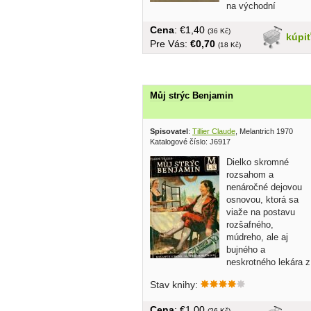
na východní
frontě....
Cena
: €1,40
(36 Kč)
kúpi
Pre Vás:
€0,70
(18 Kč)
Můj strýc Benjamin
Spisovatel
:
Tillier Claude
, Melantrich 1970
Katalogové číslo: J6917
Dielko skromné
rozsahom a
nenáročné dejovou
osnovou, ktorá sa
viaže na postavu
rozšafného,
múdreho, ale aj
bujného a
neskrotného lekára z
autorovho rodného Clamecy,...
Stav knihy:
Cena
: €1,00
(26 Kč)