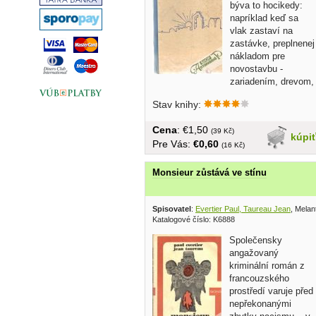
býva to hocikedy:
napríklad keď sa
vlak zastaví na
zastávke, preplnenej
nákladom pre
novostavbu -
zariadením, drevom,
šamotkami - a...
Stav knihy:
Cena
: €1,50
(39 Kč)
kúpi
Pre Vás:
€0,60
(16 Kč)
Monsieur zůstává ve stínu
Spisovatel
:
Evertier Paul, Taureau Jean
, Melan
Katalogové číslo: K6888
Společensky
angažovaný
kriminální román z
francouzského
prostředí varuje před
nepřekonanými