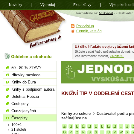
Novinky
Výpredaj
Extra zľavy
Výkup kníh onl
Antikvariát
Nachádzate sa:
Antikvariát
-
- Cestovateľ
shop.sk
Rss výstup
Cenník, katalóg
Už dlho hľadáte svoju vytúženú kn
Skúste zadať Vašu požiadavku do nášho
Oddelenia obchodu
Vás informovať mailom,
kliknite tu.
50 - 80 % ZĽAVY
Hitovky mesiaca
Knihy do Eura
Knihy s podpisom autora
KNIŽNÍ TIP V ODDELENÍ CES
Beletria, Poézia
Cestopisy
Cudzojazyčná
Knihy zo sekcie -> Cestovateľ podla p
Časopisy
začínajúce na
100+1
A
B
C
Č
D
E
F
G
H
I
J
21.století
O
P
Q
R
S
Š
T
U
V
W
X