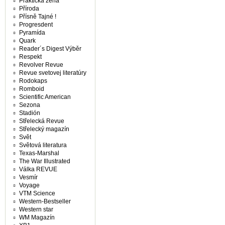
Praktická žena
Příroda
Přísně Tajné !
Progresdent
Pyramída
Quark
Reader´s Digest Výběr
Respekt
Revolver Revue
Revue svetovej literatúry
Rodokaps
Romboid
Scientific American
Sezona
Stadión
Střelecká Revue
Střelecký magazín
Svět
Světová literatura
Texas-Marshal
The War Illustrated
Válka REVUE
Vesmír
Voyage
VTM Science
Western-Bestseller
Western star
WM Magazín