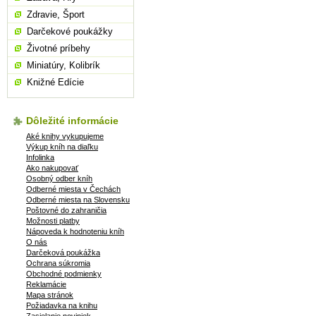
Zdravie, Šport
Darčekové poukážky
Životné príbehy
Miniatúry, Kolibrík
Knižné Edície
Dôležité informácie
Aké knihy vykupujeme
Výkup kníh na diaľku
Infolinka
Ako nakupovať
Osobný odber kníh
Odberné miesta v Čechách
Odberné miesta na Slovensku
Poštovné do zahraničia
Možnosti platby
Nápoveda k hodnoteniu kníh
O nás
Darčeková poukážka
Ochrana súkromia
Obchodné podmienky
Reklamácie
Mapa stránok
Požiadavka na knihu