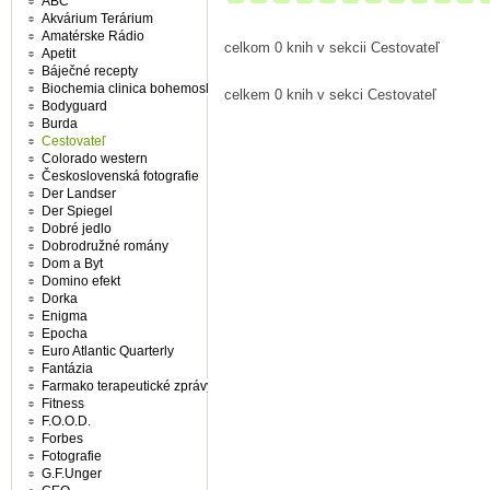
ABC
Akvárium Terárium
Amatérske Rádio
celkom 0 knih v sekcii Cestovateľ
Apetit
Báječné recepty
Biochemia clinica bohemoslovaca
celkem 0 knih v sekci Cestovateľ
Bodyguard
Burda
Cestovateľ
Colorado western
Československá fotografie
Der Landser
Der Spiegel
Dobré jedlo
Dobrodružné romány
Dom a Byt
Domino efekt
Dorka
Enigma
Epocha
Euro Atlantic Quarterly
Fantázia
Farmako terapeutické zprávy
Fitness
F.O.O.D.
Forbes
Fotografie
G.F.Unger