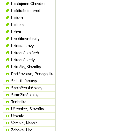
Pestujeme,Chováme
Počítače,internet
Poézia
Politika
Právo
Pre šikovné ruky
Príroda, Javy
Prírodná lekáreň
Prírodné vedy
Príručky,Slovníky
Rodičovstvo, Pedagogika
Sci - fi, fantasy
Spoločenské vedy
Starožitné knihy
Technika
Učebnice, Slovníky
Umenie
Varenie, Nápoje
Zabava, Hry