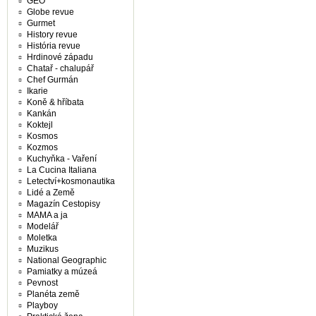
GEO
Globe revue
Gurmet
History revue
História revue
Hrdinové západu
Chatař - chalupář
Chef Gurmán
Ikarie
Koně & hříbata
Kankán
Koktejl
Kosmos
Kozmos
Kuchyňka - Vaření
La Cucina Italiana
Letectví+kosmonautika
Lidé a Země
Magazín Cestopisy
MAMA a ja
Modelář
Moletka
Muzikus
National Geographic
Pamiatky a múzeá
Pevnost
Planéta země
Playboy