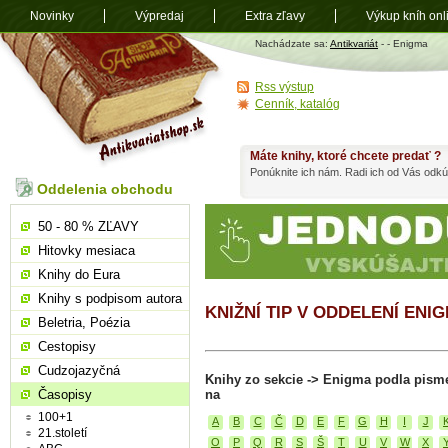
Novinky
Výpredaj
Extra zľavy
Výkup kníh onl
Antikvariát
Nachádzate sa:
Antikvariát
-
- Enigma
shop.sk
Rss výstup
Cenník, katalóg
Máte knihy, ktoré chcete predať ?
Ponúknite ich nám. Radi ich od Vás odkú
Oddelenia obchodu
50 - 80 % ZĽAVY
Hitovky mesiaca
Knihy do Eura
Knihy s podpisom autora
KNIŽNÍ TIP V ODDELENÍ ENI
Beletria, Poézia
Cestopisy
Cudzojazyčná
Knihy zo sekcie -> Enigma podla pisme
Časopisy
na
100+1
A
B
C
Č
D
E
F
G
H
I
J
21.století
O
P
Q
R
S
Š
T
U
V
W
X