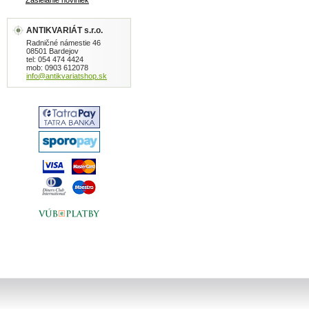
Zasielanie noviniek
ANTIKVARIÁT s.r.o.
Radničné námestie 46
08501 Bardejov
tel: 054 474 4424
mob: 0903 612078
info@antikvariatshop.sk