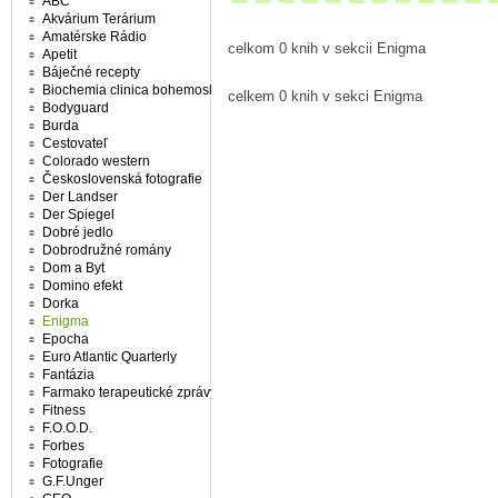
ABC
Akvárium Terárium
Amatérske Rádio
celkom 0 knih v sekcii Enigma
Apetit
Báječné recepty
Biochemia clinica bohemoslovaca
celkem 0 knih v sekci Enigma
Bodyguard
Burda
Cestovateľ
Colorado western
Československá fotografie
Der Landser
Der Spiegel
Dobré jedlo
Dobrodružné romány
Dom a Byt
Domino efekt
Dorka
Enigma
Epocha
Euro Atlantic Quarterly
Fantázia
Farmako terapeutické zprávy
Fitness
F.O.O.D.
Forbes
Fotografie
G.F.Unger