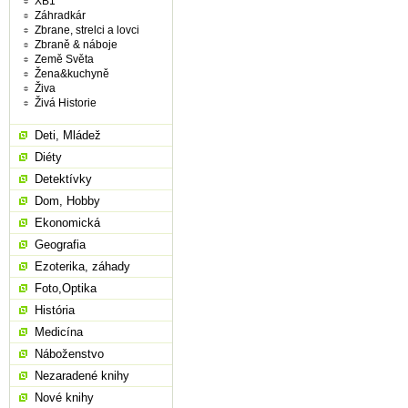
XB1
Záhradkár
Zbrane, strelci a lovci
Zbraně & náboje
Země Světa
Žena&kuchyně
Živa
Živá Historie
Deti, Mládež
Diéty
Detektívky
Dom, Hobby
Ekonomická
Geografia
Ezoterika, záhady
Foto,Optika
História
Medicína
Náboženstvo
Nezaradené knihy
Nové knihy