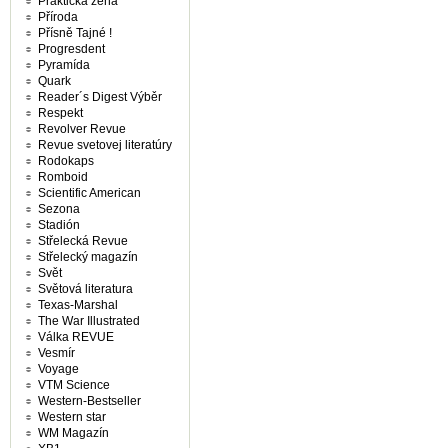
Praktická žena
Příroda
Přísně Tajné !
Progresdent
Pyramída
Quark
Reader´s Digest Výběr
Respekt
Revolver Revue
Revue svetovej literatúry
Rodokaps
Romboid
Scientific American
Sezona
Stadión
Střelecká Revue
Střelecký magazín
Svět
Světová literatura
Texas-Marshal
The War Illustrated
Válka REVUE
Vesmír
Voyage
VTM Science
Western-Bestseller
Western star
WM Magazín