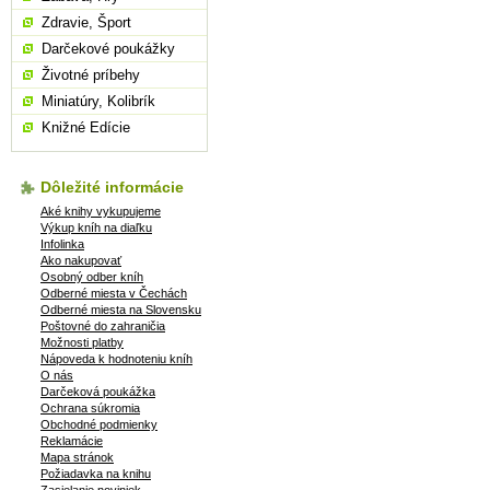
Zdravie, Šport
Darčekové poukážky
Životné príbehy
Miniatúry, Kolibrík
Knižné Edície
Dôležité informácie
Aké knihy vykupujeme
Výkup kníh na diaľku
Infolinka
Ako nakupovať
Osobný odber kníh
Odberné miesta v Čechách
Odberné miesta na Slovensku
Poštovné do zahraničia
Možnosti platby
Nápoveda k hodnoteniu kníh
O nás
Darčeková poukážka
Ochrana súkromia
Obchodné podmienky
Reklamácie
Mapa stránok
Požiadavka na knihu