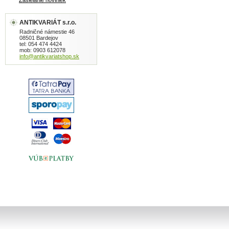
Zasielanie noviniek
ANTIKVARIÁT s.r.o.
Radničné námestie 46
08501 Bardejov
tel: 054 474 4424
mob: 0903 612078
info@antikvariatshop.sk