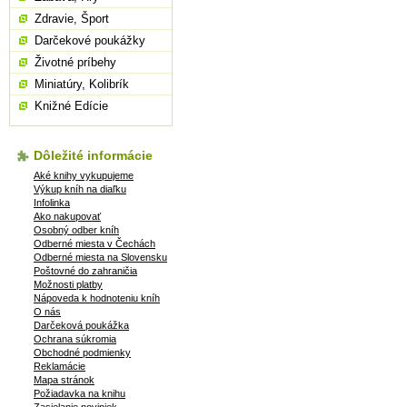
Zdravie, Šport
Darčekové poukážky
Životné príbehy
Miniatúry, Kolibrík
Knižné Edície
Dôležité informácie
Aké knihy vykupujeme
Výkup kníh na diaľku
Infolinka
Ako nakupovať
Osobný odber kníh
Odberné miesta v Čechách
Odberné miesta na Slovensku
Poštovné do zahraničia
Možnosti platby
Nápoveda k hodnoteniu kníh
O nás
Darčeková poukážka
Ochrana súkromia
Obchodné podmienky
Reklamácie
Mapa stránok
Požiadavka na knihu