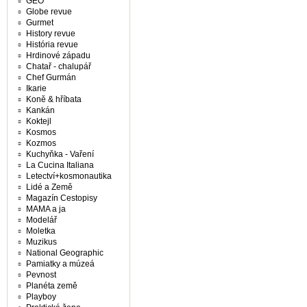
GEO
Globe revue
Gurmet
History revue
História revue
Hrdinové západu
Chatař - chalupář
Chef Gurmán
Ikarie
Koně & hříbata
Kankán
Koktejl
Kosmos
Kozmos
Kuchyňka - Vaření
La Cucina Italiana
Letectví+kosmonautika
Lidé a Země
Magazín Cestopisy
MAMA a ja
Modelář
Moletka
Muzikus
National Geographic
Pamiatky a múzeá
Pevnost
Planéta země
Playboy