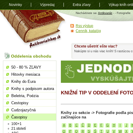
Novinky
Výpredaj
Extra zľavy
Výkup kníh onl
Antikvariát
Nachádzate sa:
Antikvariát
-
- Fotografie
shop.sk
Rss výstup
Cenník, katalóg
Chcete ušetriť ešte viac?
Nakúpte si u nás viac kníh! S rastúcou
Oddelenia obchodu
50 - 80 % ZĽAVY
Hitovky mesiaca
Knihy do Eura
Knihy s podpisom autora
KNIŽNÍ TIP V ODDELENÍ FOT
Beletria, Poézia
Cestopisy
Cudzojazyčná
Knihy zo sekcie -> Fotografie podla p
Časopisy
začínajúce na
100+1
A
B
C
Č
D
E
F
G
H
I
J
21.století
O
P
Q
R
S
Š
T
U
V
W
X