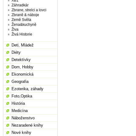
XB1
Záhradkár
Zbrane, strelci a lovci
Zbraně & náboje
Země Světa
Žena&kuchyně
Živa
Živá Historie
Deti, Mládež
Diéty
Detektívky
Dom, Hobby
Ekonomická
Geografia
Ezoterika, záhady
Foto,Optika
História
Medicína
Náboženstvo
Nezaradené knihy
Nové knihy