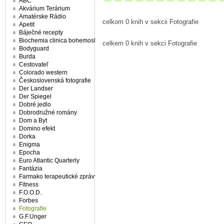
ABC
Akvárium Terárium
Amatérske Rádio
celkom 0 knih v sekcii Fotografie
Apetit
Báječné recepty
Biochemia clinica bohemoslovaca
celkem 0 knih v sekci Fotografie
Bodyguard
Burda
Cestovateľ
Colorado western
Československá fotografie
Der Landser
Der Spiegel
Dobré jedlo
Dobrodružné romány
Dom a Byt
Domino efekt
Dorka
Enigma
Epocha
Euro Atlantic Quarterly
Fantázia
Farmako terapeutické zprávy
Fitness
F.O.O.D.
Forbes
Fotografie
G.F.Unger