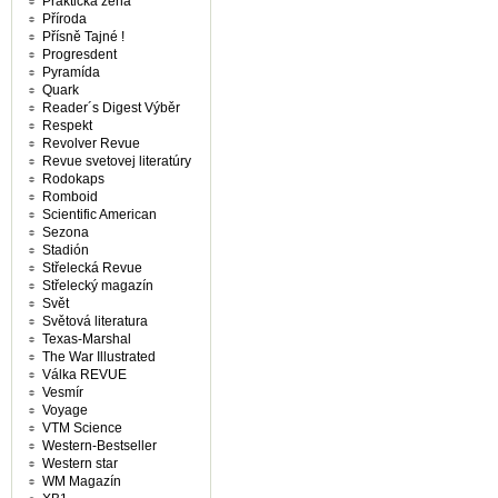
Praktická žena
Příroda
Přísně Tajné !
Progresdent
Pyramída
Quark
Reader´s Digest Výběr
Respekt
Revolver Revue
Revue svetovej literatúry
Rodokaps
Romboid
Scientific American
Sezona
Stadión
Střelecká Revue
Střelecký magazín
Svět
Světová literatura
Texas-Marshal
The War Illustrated
Válka REVUE
Vesmír
Voyage
VTM Science
Western-Bestseller
Western star
WM Magazín