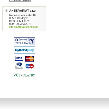
Zasielanie noviniek
ANTIKVARIÁT s.r.o.
Radničné námestie 46
08501 Bardejov
tel: 054 474 4424
mob: 0903 612078
info@antikvariatshop.sk