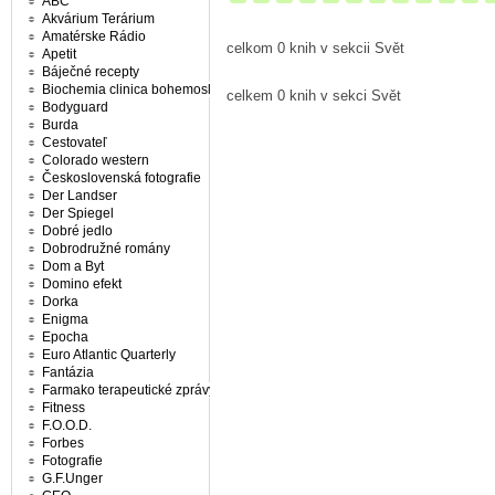
ABC
Akvárium Terárium
Amatérske Rádio
celkom 0 knih v sekcii Svět
Apetit
Báječné recepty
Biochemia clinica bohemoslovaca
celkem 0 knih v sekci Svět
Bodyguard
Burda
Cestovateľ
Colorado western
Československá fotografie
Der Landser
Der Spiegel
Dobré jedlo
Dobrodružné romány
Dom a Byt
Domino efekt
Dorka
Enigma
Epocha
Euro Atlantic Quarterly
Fantázia
Farmako terapeutické zprávy
Fitness
F.O.O.D.
Forbes
Fotografie
G.F.Unger