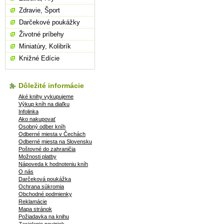
Zdravie, Šport
Darčekové poukážky
Životné príbehy
Miniatúry, Kolibrík
Knižné Edície
Dôležité informácie
Aké knihy vykupujeme
Výkup kníh na diaľku
Infolinka
Ako nakupovať
Osobný odber kníh
Odberné miesta v Čechách
Odberné miesta na Slovensku
Poštovné do zahraničia
Možnosti platby
Nápoveda k hodnoteniu kníh
O nás
Darčeková poukážka
Ochrana súkromia
Obchodné podmienky
Reklamácie
Mapa stránok
Požiadavka na knihu