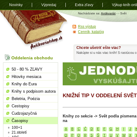
Novinky
Výpredaj
Extra zľavy
Výkup kníh onl
Antikvariát
Nachádzate sa:
Antikvariát
-
- Svět
shop.sk
Rss výstup
Cenník, katalóg
Chcete ušetriť ešte viac?
Nakúpte si u nás viac kníh! S rastúcou
Oddelenia obchodu
50 - 80 % ZĽAVY
Hitovky mesiaca
Knihy do Eura
Knihy s podpisom autora
KNIŽNÍ TIP V ODDELENÍ SVĚT
Beletria, Poézia
Cestopisy
Cudzojazyčná
Knihy zo sekcie -> Svět podla pismena
Časopisy
na
100+1
A
B
C
Č
D
E
F
G
H
I
J
21.století
O
P
Q
R
S
Š
T
U
V
W
X