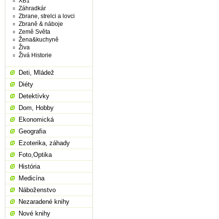
XB1
Záhradkár
Zbrane, strelci a lovci
Zbraně & náboje
Země Světa
Žena&kuchyně
Živa
Živá Historie
Deti, Mládež
Diéty
Detektívky
Dom, Hobby
Ekonomická
Geografia
Ezoterika, záhady
Foto,Optika
História
Medicína
Náboženstvo
Nezaradené knihy
Nové knihy