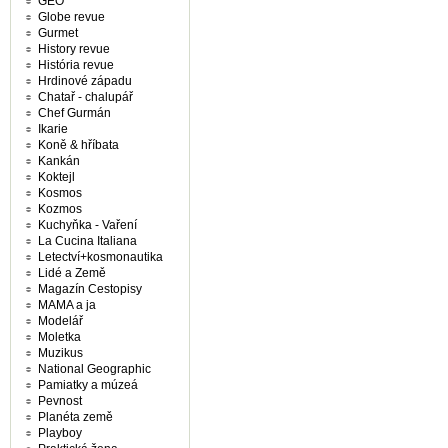
GEO
Globe revue
Gurmet
History revue
História revue
Hrdinové západu
Chatař - chalupář
Chef Gurmán
Ikarie
Koně & hříbata
Kankán
Koktejl
Kosmos
Kozmos
Kuchyňka - Vaření
La Cucina Italiana
Letectví+kosmonautika
Lidé a Země
Magazín Cestopisy
MAMA a ja
Modelář
Moletka
Muzikus
National Geographic
Pamiatky a múzeá
Pevnost
Planéta země
Playboy