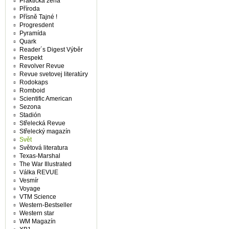
Praktická žena
Příroda
Přísně Tajné !
Progresdent
Pyramída
Quark
Reader´s Digest Výběr
Respekt
Revolver Revue
Revue svetovej literatúry
Rodokaps
Romboid
Scientific American
Sezona
Stadión
Střelecká Revue
Střelecký magazín
Svět
Světová literatura
Texas-Marshal
The War Illustrated
Válka REVUE
Vesmír
Voyage
VTM Science
Western-Bestseller
Western star
WM Magazín