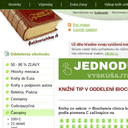
Novinky
Výpredaj
Extra zľavy
Výkup kníh onl
Antikvariát
Nachádzate sa:
Antikvariát
-
- Biochemia 
shop.sk
Rss výstup
Cenník, katalóg
Už dlho hľadáte svoju vytúženú kn
Skúste zadať Vašu požiadavku do nášho
Oddelenia obchodu
Vás informovať mailom,
kliknite tu.
50 - 80 % ZĽAVY
Hitovky mesiaca
Knihy do Eura
Knihy s podpisom autora
KNIŽNÍ TIP V ODDELENÍ BI
Beletria, Poézia
Cestopisy
Cudzojazyčná
Knihy zo sekcie -> Biochemia clinica
Časopisy
podla pismena C začínajúce na
100+1
A
B
C
Č
D
E
F
G
H
I
J
21.století
O
P
Q
R
S
Š
T
U
V
W
X