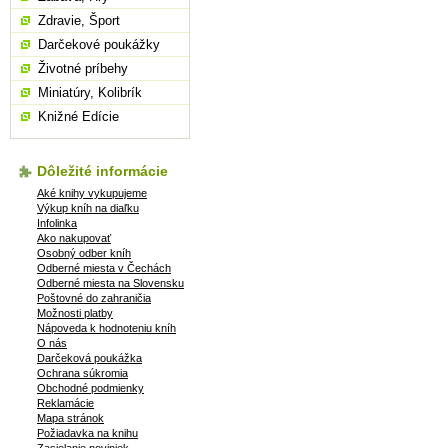
Zdravie, Šport
Darčekové poukážky
Životné príbehy
Miniatúry, Kolibrík
Knižné Edície
Dôležité informácie
Aké knihy vykupujeme
Výkup kníh na diaľku
Infolinka
Ako nakupovať
Osobný odber kníh
Odberné miesta v Čechách
Odberné miesta na Slovensku
Poštovné do zahraničia
Možnosti platby
Nápoveda k hodnoteniu kníh
O nás
Darčeková poukážka
Ochrana súkromia
Obchodné podmienky
Reklamácie
Mapa stránok
Požiadavka na knihu