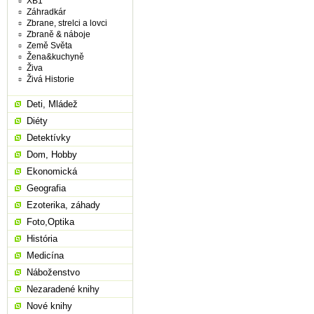
XB1
Záhradkár
Zbrane, strelci a lovci
Zbraně & náboje
Země Světa
Žena&kuchyně
Živa
Živá Historie
Deti, Mládež
Diéty
Detektívky
Dom, Hobby
Ekonomická
Geografia
Ezoterika, záhady
Foto,Optika
História
Medicína
Náboženstvo
Nezaradené knihy
Nové knihy