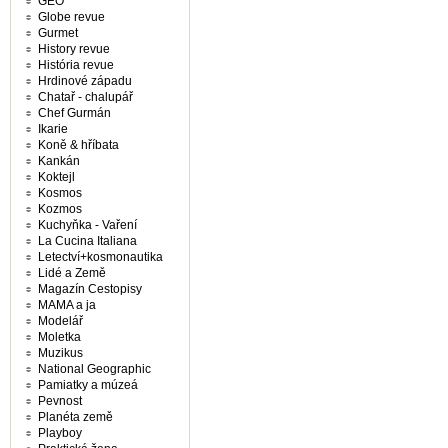
GEO
Globe revue
Gurmet
History revue
História revue
Hrdinové západu
Chatař - chalupář
Chef Gurmán
Ikarie
Koně & hříbata
Kankán
Koktejl
Kosmos
Kozmos
Kuchyňka - Vaření
La Cucina Italiana
Letectví+kosmonautika
Lidé a Země
Magazín Cestopisy
MAMA a ja
Modelář
Moletka
Muzikus
National Geographic
Pamiatky a múzeá
Pevnost
Planéta země
Playboy