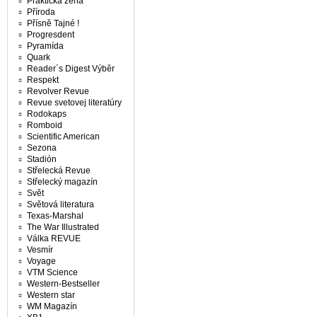
Praktická žena
Příroda
Přísně Tajné !
Progresdent
Pyramída
Quark
Reader´s Digest Výběr
Respekt
Revolver Revue
Revue svetovej literatúry
Rodokaps
Romboid
Scientific American
Sezona
Stadión
Střelecká Revue
Střelecký magazín
Svět
Světová literatura
Texas-Marshal
The War Illustrated
Válka REVUE
Vesmír
Voyage
VTM Science
Western-Bestseller
Western star
WM Magazín