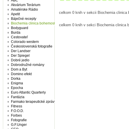
ABC
Akvárium Terárium
Amatérske Rádio
celkom 0 knih v sekcii Biochemia clinic
Apetit
Báječné recepty
Biochemia clinica bohemoslovaca
celkem 0 knih v sekci Biochemia clinica
Bodyguard
Burda
Cestovateľ
Colorado western
Československá fotografie
Der Landser
Der Spiegel
Dobré jedlo
Dobrodružné romány
Dom a Byt
Domino efekt
Dorka
Enigma
Epocha
Euro Atlantic Quarterly
Fantázia
Farmako terapeutické zprávy
Fitness
F.O.O.D.
Forbes
Fotografie
G.F.Unger