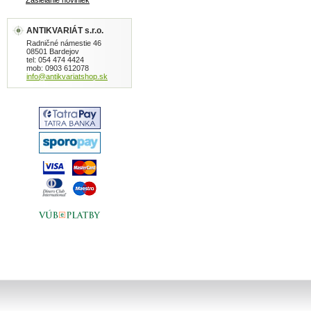
Zasielanie noviniek
ANTIKVARIÁT s.r.o.
Radničné námestie 46
08501 Bardejov
tel: 054 474 4424
mob: 0903 612078
info@antikvariatshop.sk