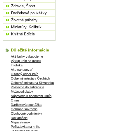
Zdravie, Šport
Darčekové poukážky
Životné príbehy
Miniatúry, Kolibrík
Knižné Edície
Dôležité informácie
Aké knihy vykupujeme
Výkup kníh na diaľku
Infolinka
Ako nakupovať
Osobný odber kníh
Odberné miesta v Čechách
Odberné miesta na Slovensku
Poštovné do zahraničia
Možnosti platby
Nápoveda k hodnoteniu kníh
O nás
Darčeková poukážka
Ochrana súkromia
Obchodné podmienky
Reklamácie
Mapa stránok
Požiadavka na knihu