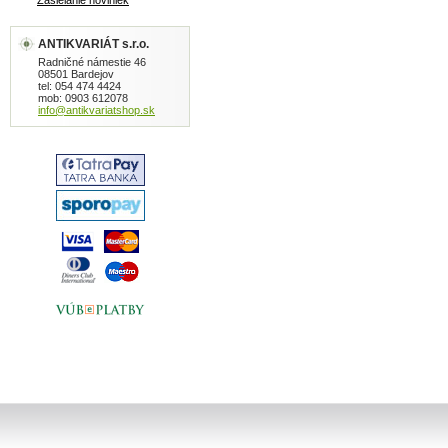
Zasielanie noviniek
ANTIKVARIÁT s.r.o.
Radničné námestie 46
08501 Bardejov
tel: 054 474 4424
mob: 0903 612078
info@antikvariatshop.sk