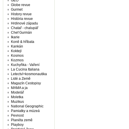
GEO
Globe revue
Gurmet
History revue
História revue
Hrdinové západu
Chatař - chalupář
Chef Gurmán
Ikarie
Koně & hříbata
Kankán
Koktejl
Kosmos
Kozmos
Kuchyňka - Vaření
La Cucina Italiana
Letectví+kosmonautika
Lidé a Země
Magazín Cestopisy
MAMA a ja
Modelář
Moletka
Muzikus
National Geographic
Pamiatky a múzeá
Pevnost
Planéta země
Playboy