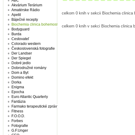
ABC
Akvárium Terárium
Amatérske Rádio
celkom 0 knih v sekcii Biochemia clinic
Apetit
Báječné recepty
Biochemia clinica bohemoslovaca
celkem 0 knih v sekci Biochemia clinica
Bodyguard
Burda
Cestovateľ
Colorado western
Československá fotografie
Der Landser
Der Spiegel
Dobré jedlo
Dobrodružné romány
Dom a Byt
Domino efekt
Dorka
Enigma
Epocha
Euro Atlantic Quarterly
Fantázia
Farmako terapeutické zprávy
Fitness
F.O.O.D.
Forbes
Fotografie
G.F.Unger