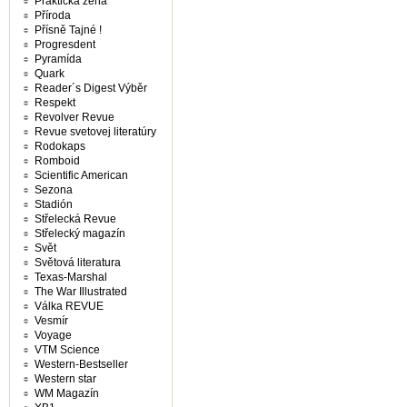
Praktická žena
Příroda
Přísně Tajné !
Progresdent
Pyramída
Quark
Reader´s Digest Výběr
Respekt
Revolver Revue
Revue svetovej literatúry
Rodokaps
Romboid
Scientific American
Sezona
Stadión
Střelecká Revue
Střelecký magazín
Svět
Světová literatura
Texas-Marshal
The War Illustrated
Válka REVUE
Vesmír
Voyage
VTM Science
Western-Bestseller
Western star
WM Magazín