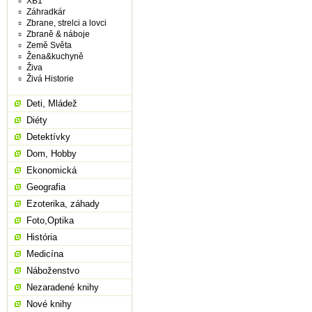
XB1
Záhradkár
Zbrane, strelci a lovci
Zbraně & náboje
Země Světa
Žena&kuchyně
Živa
Živá Historie
Deti, Mládež
Diéty
Detektívky
Dom, Hobby
Ekonomická
Geografia
Ezoterika, záhady
Foto,Optika
História
Medicína
Náboženstvo
Nezaradené knihy
Nové knihy