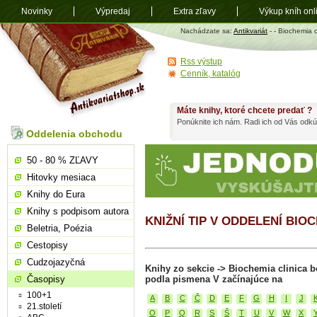
Novinky
Výpredaj
Extra zľavy
Výkup kníh onl
Antikvariát
Nachádzate sa:
Antikvariát
-
- Biochemia 
shop.sk
Rss výstup
Cenník, katalóg
Máte knihy, ktoré chcete predať ?
Ponúknite ich nám. Radi ich od Vás odkú
Oddelenia obchodu
50 - 80 % ZĽAVY
Hitovky mesiaca
Knihy do Eura
Knihy s podpisom autora
KNIŽNÍ TIP V ODDELENÍ BI
Beletria, Poézia
Cestopisy
Cudzojazyčná
Knihy zo sekcie -> Biochemia clinica
Časopisy
podla pismena V začínajúce na
100+1
A
B
C
Č
D
E
F
G
H
I
J
21.století
O
P
Q
R
S
Š
T
U
V
W
X