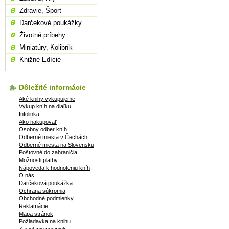
Zdravie, Šport
Darčekové poukážky
Životné príbehy
Miniatúry, Kolibrík
Knižné Edície
Dôležité informácie
Aké knihy vykupujeme
Výkup kníh na diaľku
Infolinka
Ako nakupovať
Osobný odber kníh
Odberné miesta v Čechách
Odberné miesta na Slovensku
Poštovné do zahraničia
Možnosti platby
Nápoveda k hodnoteniu kníh
O nás
Darčeková poukážka
Ochrana súkromia
Obchodné podmienky
Reklamácie
Mapa stránok
Požiadavka na knihu