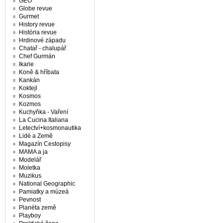
GEO
Globe revue
Gurmet
History revue
História revue
Hrdinové západu
Chatař - chalupář
Chef Gurmán
Ikarie
Koně & hříbata
Kankán
Koktejl
Kosmos
Kozmos
Kuchyňka - Vaření
La Cucina Italiana
Letectví+kosmonautika
Lidé a Země
Magazín Cestopisy
MAMA a ja
Modelář
Moletka
Muzikus
National Geographic
Pamiatky a múzeá
Pevnost
Planéta země
Playboy