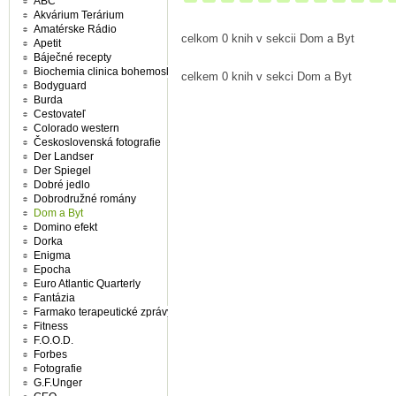
ABC
Akvárium Terárium
Amatérske Rádio
celkom 0 knih v sekcii Dom a Byt
Apetit
Báječné recepty
Biochemia clinica bohemoslovaca
celkem 0 knih v sekci Dom a Byt
Bodyguard
Burda
Cestovateľ
Colorado western
Československá fotografie
Der Landser
Der Spiegel
Dobré jedlo
Dobrodružné romány
Dom a Byt
Domino efekt
Dorka
Enigma
Epocha
Euro Atlantic Quarterly
Fantázia
Farmako terapeutické zprávy
Fitness
F.O.O.D.
Forbes
Fotografie
G.F.Unger