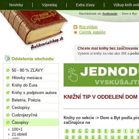
Novinky
Výpredaj
Extra zľavy
Výkup kníh onl
Antikvariát
Nachádzate sa:
Antikvariát
-
- Dom a Byt
shop.sk
Rss výstup
Cenník, katalóg
Chcete mat knihy bez zaúčtovania
Vyberte si knihy za viac ako 35€ a
pošt
Oddelenia obchodu
50 - 80 % ZĽAVY
Hitovky mesiaca
Knihy do Eura
Knihy s podpisom autora
KNIŽNÍ TIP V ODDELENÍ DOM
Beletria, Poézia
Cestopisy
Cudzojazyčná
Knihy zo sekcie -> Dom a Byt podla p
Časopisy
začínajúce na
100+1
A
B
C
Č
D
E
F
G
H
I
J
21.století
O
P
Q
R
S
Š
T
U
V
W
X