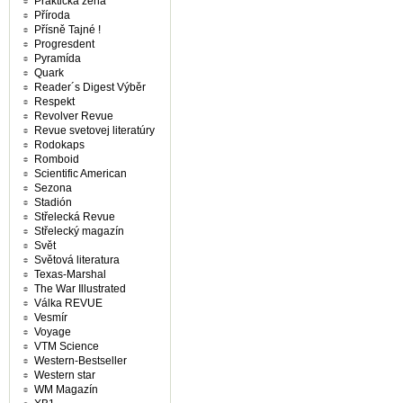
Praktická žena
Příroda
Přísně Tajné !
Progresdent
Pyramída
Quark
Reader´s Digest Výběr
Respekt
Revolver Revue
Revue svetovej literatúry
Rodokaps
Romboid
Scientific American
Sezona
Stadión
Střelecká Revue
Střelecký magazín
Svět
Světová literatura
Texas-Marshal
The War Illustrated
Válka REVUE
Vesmír
Voyage
VTM Science
Western-Bestseller
Western star
WM Magazín