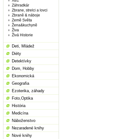
XB1
Záhradkár
Zbrane, strelci a lovci
Zbraně & náboje
Země Světa
Žena&kuchyně
Živa
Živá Historie
Deti, Mládež
Diéty
Detektívky
Dom, Hobby
Ekonomická
Geografia
Ezoterika, záhady
Foto,Optika
História
Medicína
Náboženstvo
Nezaradené knihy
Nové knihy