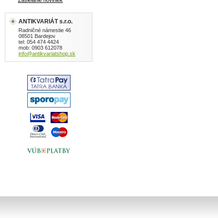
Zasielanie noviniek
ANTIKVARIÁT s.r.o.
Radničné námestie 46
08501 Bardejov
tel: 054 474 4424
mob: 0903 612078
info@antikvariatshop.sk