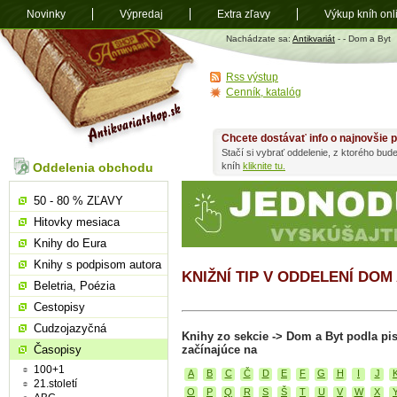
Novinky
Výpredaj
Extra zľavy
Výkup kníh onl
Antikvariát
Nachádzate sa:
Antikvariát
-
- Dom a Byt
shop.sk
Rss výstup
Cenník, katalóg
Chcete dostávať info o najnovšie p
Stačí si vybrať oddelenie, z ktorého bud
Oddelenia obchodu
kníh
kliknite tu.
50 - 80 % ZĽAVY
Hitovky mesiaca
Knihy do Eura
Knihy s podpisom autora
KNIŽNÍ TIP V ODDELENÍ DOM
Beletria, Poézia
Cestopisy
Cudzojazyčná
Knihy zo sekcie -> Dom a Byt podla p
Časopisy
začínajúce na
100+1
A
B
C
Č
D
E
F
G
H
I
J
21.století
O
P
Q
R
S
Š
T
U
V
W
X