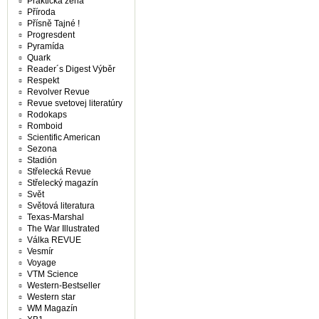
Praktická žena
Příroda
Přísně Tajné !
Progresdent
Pyramída
Quark
Reader´s Digest Výběr
Respekt
Revolver Revue
Revue svetovej literatúry
Rodokaps
Romboid
Scientific American
Sezona
Stadión
Střelecká Revue
Střelecký magazín
Svět
Světová literatura
Texas-Marshal
The War Illustrated
Válka REVUE
Vesmír
Voyage
VTM Science
Western-Bestseller
Western star
WM Magazín