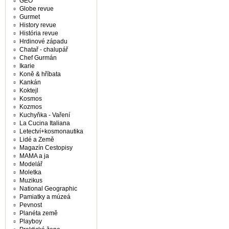
GEO
Globe revue
Gurmet
History revue
História revue
Hrdinové západu
Chatař - chalupář
Chef Gurmán
Ikarie
Koně & hříbata
Kankán
Koktejl
Kosmos
Kozmos
Kuchyňka - Vaření
La Cucina Italiana
Letectví+kosmonautika
Lidé a Země
Magazín Cestopisy
MAMA a ja
Modelář
Moletka
Muzikus
National Geographic
Pamiatky a múzeá
Pevnost
Planéta země
Playboy