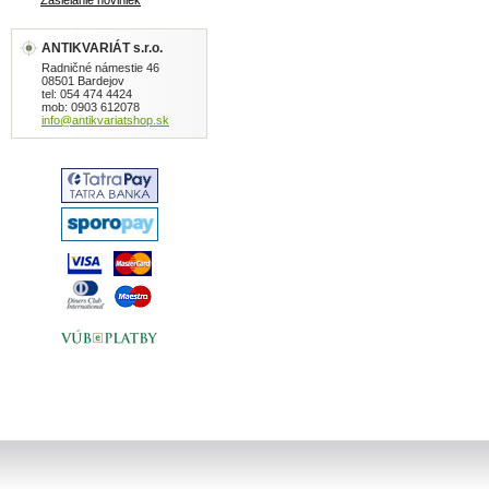
Zasielanie noviniek
ANTIKVARIÁT s.r.o.
Radničné námestie 46
08501 Bardejov
tel: 054 474 4424
mob: 0903 612078
info@antikvariatshop.sk