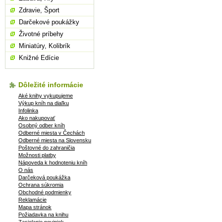
Zdravie, Šport
Darčekové poukážky
Životné príbehy
Miniatúry, Kolibrík
Knižné Edície
Dôležité informácie
Aké knihy vykupujeme
Výkup kníh na diaľku
Infolinka
Ako nakupovať
Osobný odber kníh
Odberné miesta v Čechách
Odberné miesta na Slovensku
Poštovné do zahraničia
Možnosti platby
Nápoveda k hodnoteniu kníh
O nás
Darčeková poukážka
Ochrana súkromia
Obchodné podmienky
Reklamácie
Mapa stránok
Požiadavka na knihu