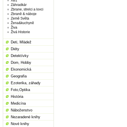
XB1
Záhradkár
Zbrane, strelci a lovci
Zbraně & náboje
Země Světa
Žena&kuchyně
Živa
Živá Historie
Deti, Mládež
Diéty
Detektívky
Dom, Hobby
Ekonomická
Geografia
Ezoterika, záhady
Foto,Optika
História
Medicína
Náboženstvo
Nezaradené knihy
Nové knihy