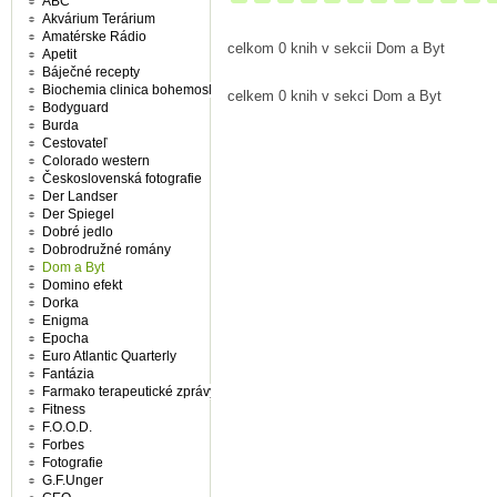
ABC
Akvárium Terárium
Amatérske Rádio
celkom 0 knih v sekcii Dom a Byt
Apetit
Báječné recepty
Biochemia clinica bohemoslovaca
celkem 0 knih v sekci Dom a Byt
Bodyguard
Burda
Cestovateľ
Colorado western
Československá fotografie
Der Landser
Der Spiegel
Dobré jedlo
Dobrodružné romány
Dom a Byt
Domino efekt
Dorka
Enigma
Epocha
Euro Atlantic Quarterly
Fantázia
Farmako terapeutické zprávy
Fitness
F.O.O.D.
Forbes
Fotografie
G.F.Unger