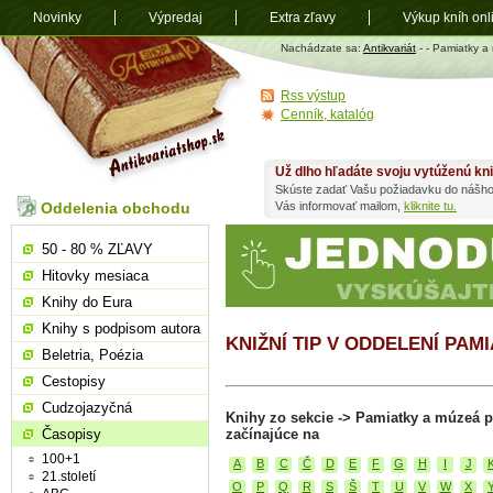
Novinky
Výpredaj
Extra zľavy
Výkup kníh onl
Antikvariát
Nachádzate sa:
Antikvariát
-
- Pamiatky a
shop.sk
Rss výstup
Cenník, katalóg
Už dlho hľadáte svoju vytúženú kn
Skúste zadať Vašu požiadavku do nášho
Oddelenia obchodu
Vás informovať mailom,
kliknite tu.
50 - 80 % ZĽAVY
Hitovky mesiaca
Knihy do Eura
Knihy s podpisom autora
KNIŽNÍ TIP V ODDELENÍ PAM
Beletria, Poézia
Cestopisy
Cudzojazyčná
Knihy zo sekcie -> Pamiatky a múzeá 
Časopisy
začínajúce na
100+1
A
B
C
Č
D
E
F
G
H
I
J
21.století
O
P
Q
R
S
Š
T
U
V
W
X