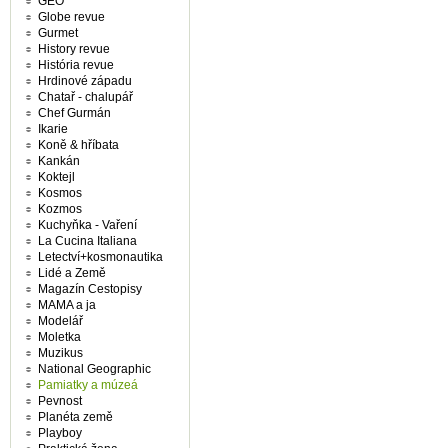
GEO
Globe revue
Gurmet
History revue
História revue
Hrdinové západu
Chatař - chalupář
Chef Gurmán
Ikarie
Koně & hříbata
Kankán
Koktejl
Kosmos
Kozmos
Kuchyňka - Vaření
La Cucina Italiana
Letectví+kosmonautika
Lidé a Země
Magazín Cestopisy
MAMA a ja
Modelář
Moletka
Muzikus
National Geographic
Pamiatky a múzeá
Pevnost
Planéta země
Playboy