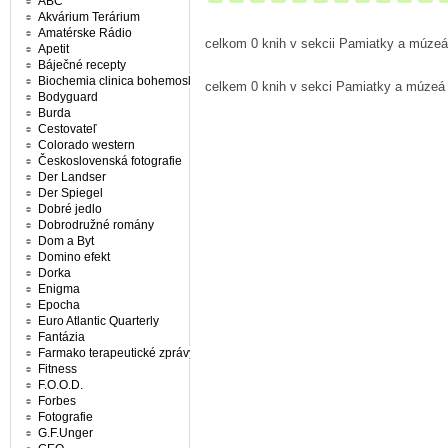
ABC
Akvárium Terárium
Amatérske Rádio
celkom 0 knih v sekcii Pamiatky a múzeá
Apetit
Báječné recepty
Biochemia clinica bohemoslovaca
celkem 0 knih v sekci Pamiatky a múzeá
Bodyguard
Burda
Cestovateľ
Colorado western
Československá fotografie
Der Landser
Der Spiegel
Dobré jedlo
Dobrodružné romány
Dom a Byt
Domino efekt
Dorka
Enigma
Epocha
Euro Atlantic Quarterly
Fantázia
Farmako terapeutické zprávy
Fitness
F.O.O.D.
Forbes
Fotografie
G.F.Unger