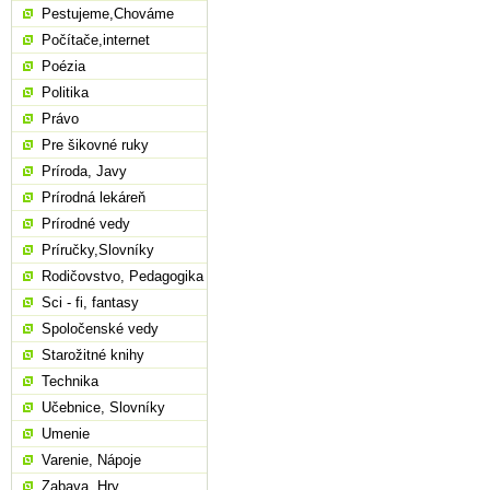
Pestujeme,Chováme
Počítače,internet
Poézia
Politika
Právo
Pre šikovné ruky
Príroda, Javy
Prírodná lekáreň
Prírodné vedy
Príručky,Slovníky
Rodičovstvo, Pedagogika
Sci - fi, fantasy
Spoločenské vedy
Starožitné knihy
Technika
Učebnice, Slovníky
Umenie
Varenie, Nápoje
Zabava, Hry