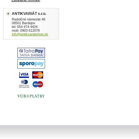
Zasielanie noviniek
ANTIKVARIÁT s.r.o.
Radničné námestie 46
08501 Bardejov
tel: 054 474 4424
mob: 0903 612078
info@antikvariatshop.sk