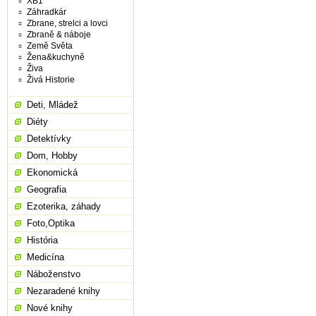
XB1
Záhradkár
Zbrane, strelci a lovci
Zbraně & náboje
Země Světa
Žena&kuchyně
Živa
Živá Historie
Deti, Mládež
Diéty
Detektívky
Dom, Hobby
Ekonomická
Geografia
Ezoterika, záhady
Foto,Optika
História
Medicína
Náboženstvo
Nezaradené knihy
Nové knihy