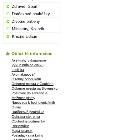
Zdravie, Šport
Darčekové poukážky
Životné príbehy
Miniatúry, Kolibrík
Knižné Edície
Dôležité informácie
Aké knihy vykupujeme
Výkup kníh na diaľku
Infolinka
Ako nakupovať
Osobný odber kníh
Odberné miesta v Čechách
Odberné miesta na Slovensku
Poštovné do zahraničia
Možnosti platby
Nápoveda k hodnoteniu kníh
O nás
Darčeková poukážka
Ochrana súkromia
Obchodné podmienky
Reklamácie
Mapa stránok
Požiadavka na knihu