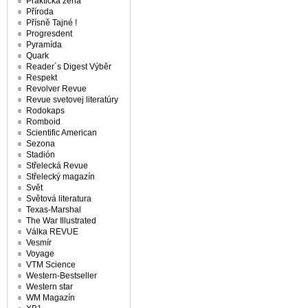
Praktická žena
Příroda
Přísně Tajné !
Progresdent
Pyramída
Quark
Reader´s Digest Výběr
Respekt
Revolver Revue
Revue svetovej literatúry
Rodokaps
Romboid
Scientific American
Sezona
Stadión
Střelecká Revue
Střelecký magazín
Svět
Světová literatura
Texas-Marshal
The War Illustrated
Válka REVUE
Vesmír
Voyage
VTM Science
Western-Bestseller
Western star
WM Magazín