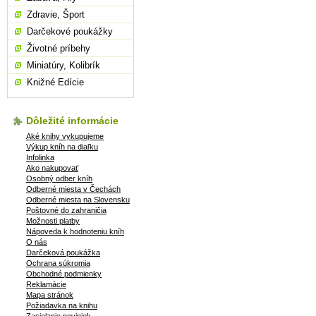
Zdravie, Šport
Darčekové poukážky
Životné príbehy
Miniatúry, Kolibrík
Knižné Edície
Dôležité informácie
Aké knihy vykupujeme
Výkup kníh na diaľku
Infolinka
Ako nakupovať
Osobný odber kníh
Odberné miesta v Čechách
Odberné miesta na Slovensku
Poštovné do zahraničia
Možnosti platby
Nápoveda k hodnoteniu kníh
O nás
Darčeková poukážka
Ochrana súkromia
Obchodné podmienky
Reklamácie
Mapa stránok
Požiadavka na knihu