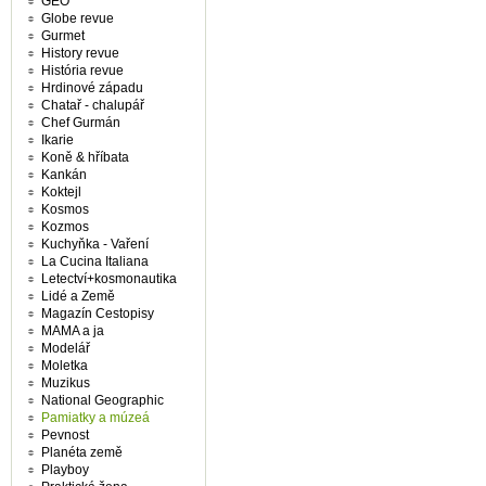
GEO
Globe revue
Gurmet
History revue
História revue
Hrdinové západu
Chatař - chalupář
Chef Gurmán
Ikarie
Koně & hříbata
Kankán
Koktejl
Kosmos
Kozmos
Kuchyňka - Vaření
La Cucina Italiana
Letectví+kosmonautika
Lidé a Země
Magazín Cestopisy
MAMA a ja
Modelář
Moletka
Muzikus
National Geographic
Pamiatky a múzeá
Pevnost
Planéta země
Playboy