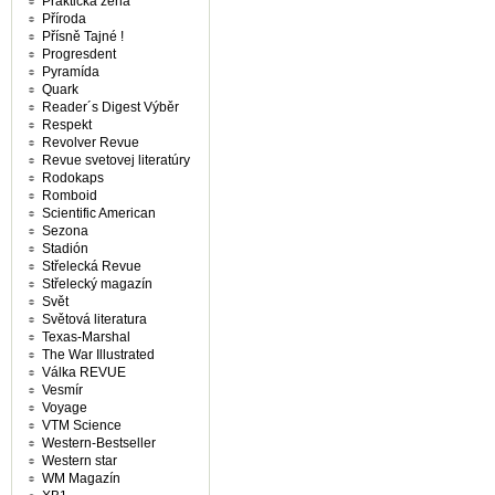
Praktická žena
Příroda
Přísně Tajné !
Progresdent
Pyramída
Quark
Reader´s Digest Výběr
Respekt
Revolver Revue
Revue svetovej literatúry
Rodokaps
Romboid
Scientific American
Sezona
Stadión
Střelecká Revue
Střelecký magazín
Svět
Světová literatura
Texas-Marshal
The War Illustrated
Válka REVUE
Vesmír
Voyage
VTM Science
Western-Bestseller
Western star
WM Magazín