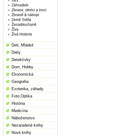
XB1
Záhradkár
Zbrane, strelci a lovci
Zbraně & náboje
Země Světa
Žena&kuchyně
Živa
Živá Historie
Deti, Mládež
Diéty
Detektívky
Dom, Hobby
Ekonomická
Geografia
Ezoterika, záhady
Foto,Optika
História
Medicína
Náboženstvo
Nezaradené knihy
Nové knihy