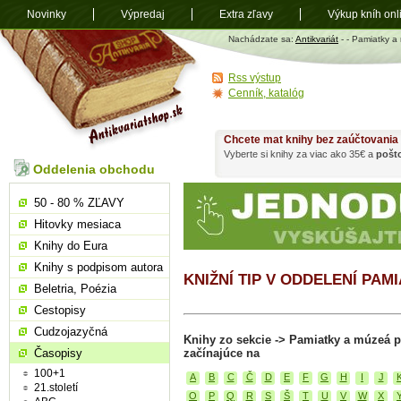
Novinky
Výpredaj
Extra zľavy
Výkup kníh onl
Antikvariát
Nachádzate sa:
Antikvariát
-
- Pamiatky a
shop.sk
Rss výstup
Cenník, katalóg
Chcete mat knihy bez zaúčtovania
Vyberte si knihy za viac ako 35€ a
pošt
Oddelenia obchodu
50 - 80 % ZĽAVY
Hitovky mesiaca
Knihy do Eura
Knihy s podpisom autora
KNIŽNÍ TIP V ODDELENÍ PAM
Beletria, Poézia
Cestopisy
Cudzojazyčná
Knihy zo sekcie -> Pamiatky a múzeá 
Časopisy
začínajúce na
100+1
A
B
C
Č
D
E
F
G
H
I
J
21.století
O
P
Q
R
S
Š
T
U
V
W
X