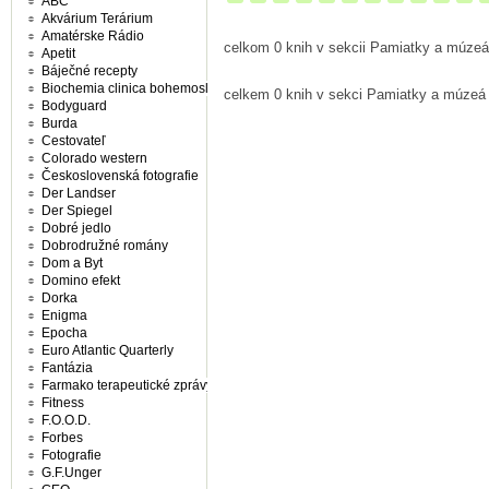
ABC
Akvárium Terárium
Amatérske Rádio
celkom 0 knih v sekcii Pamiatky a múzeá
Apetit
Báječné recepty
Biochemia clinica bohemoslovaca
celkem 0 knih v sekci Pamiatky a múzeá
Bodyguard
Burda
Cestovateľ
Colorado western
Československá fotografie
Der Landser
Der Spiegel
Dobré jedlo
Dobrodružné romány
Dom a Byt
Domino efekt
Dorka
Enigma
Epocha
Euro Atlantic Quarterly
Fantázia
Farmako terapeutické zprávy
Fitness
F.O.O.D.
Forbes
Fotografie
G.F.Unger