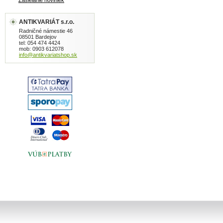
Zasielanie noviniek
ANTIKVARIÁT s.r.o.
Radničné námestie 46
08501 Bardejov
tel: 054 474 4424
mob: 0903 612078
info@antikvariatshop.sk