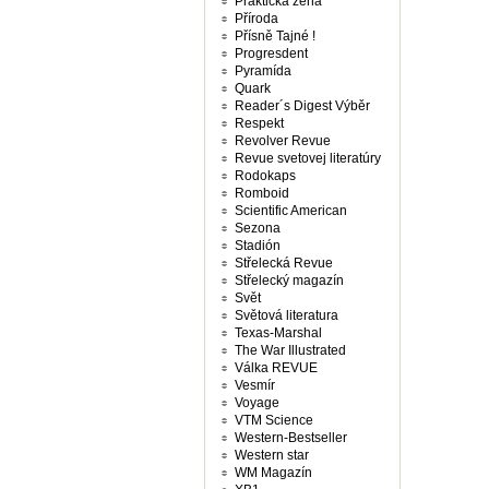
Praktická žena
Příroda
Přísně Tajné !
Progresdent
Pyramída
Quark
Reader´s Digest Výběr
Respekt
Revolver Revue
Revue svetovej literatúry
Rodokaps
Romboid
Scientific American
Sezona
Stadión
Střelecká Revue
Střelecký magazín
Svět
Světová literatura
Texas-Marshal
The War Illustrated
Válka REVUE
Vesmír
Voyage
VTM Science
Western-Bestseller
Western star
WM Magazín