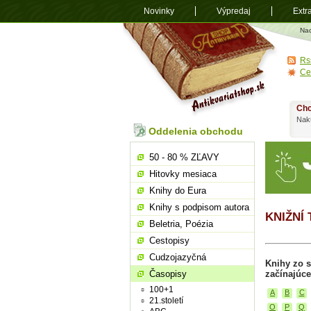
Novinky
Výpredaj
Extr
Antikvariá
Na
shop.sk
Rs
Ce
Chc
Nakú
Oddelenia obchodu
50 - 80 % ZĽAVY
Hitovky mesiaca
Knihy do Eura
Knihy s podpisom autora
KNIŽNÍ
Beletria, Poézia
Cestopisy
Cudzojazyčná
Knihy zo 
Časopisy
začínajúce
100+1
A
B
C
21.století
O
P
Q