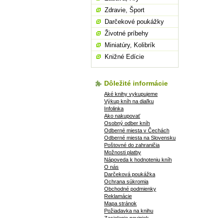
Zdravie, Šport
Darčekové poukážky
Životné príbehy
Miniatúry, Kolibrík
Knižné Edície
Dôležité informácie
Aké knihy vykupujeme
Výkup kníh na diaľku
Infolinka
Ako nakupovať
Osobný odber kníh
Odberné miesta v Čechách
Odberné miesta na Slovensku
Poštovné do zahraničia
Možnosti platby
Nápoveda k hodnoteniu kníh
O nás
Darčeková poukážka
Ochrana súkromia
Obchodné podmienky
Reklamácie
Mapa stránok
Požiadavka na knihu