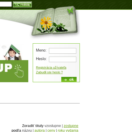
Blog
Meno:
Heslo:
Registrácia užívateľa
Zabudli ste heslo ?
Zoradiť tituly
vzostupne |
zostupne
podľa
názvu |
autora
|
ceny
|
roku vydania