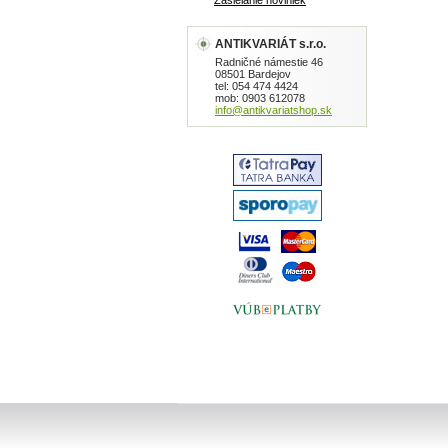
Zasielanie noviniek
ANTIKVARIÁT s.r.o.
Radničné námestie 46
08501 Bardejov
tel: 054 474 4424
mob: 0903 612078
info@antikvariatshop.sk