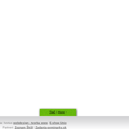
Tlač
|
Hore
↑
ia: Ivorius
webdesign - tvorba www
,
E-shop Unio
Partneri:
Zoznam Škôl
|
Zadania-seminarky.sk