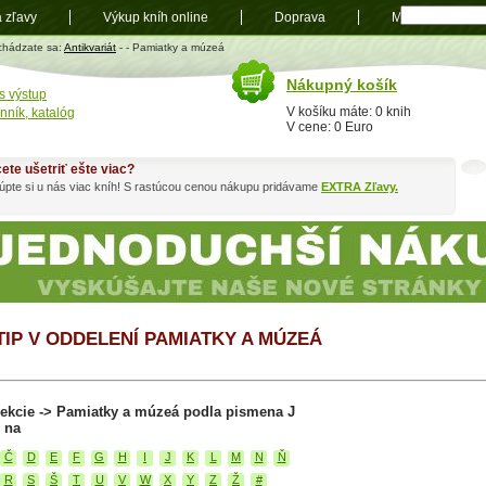
a zľavy
Výkup kníh online
Doprava
Mapa
t
chádzate sa:
Antikvariát
-
- Pamiatky a múzeá
Nákupný košík
s výstup
V košíku máte: 0 knih
nník, katalóg
V cene: 0 Euro
ete ušetriť ešte viac?
pte si u nás viac kníh! S rastúcou cenou nákupu pridávame
EXTRA Zľavy.
 TIP V ODDELENÍ PAMIATKY A MÚZEÁ
sekcie -> Pamiatky a múzeá podla pismena J
 na
Č
D
E
F
G
H
I
J
K
L
M
N
Ň
R
S
Š
T
U
V
W
X
Y
Z
Ž
#