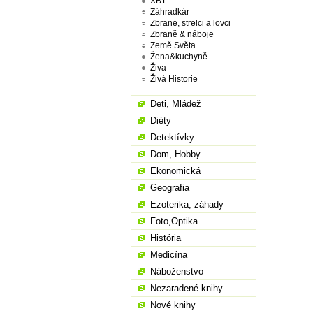
XB1
Záhradkár
Zbrane, strelci a lovci
Zbraně & náboje
Země Světa
Žena&kuchyně
Živa
Živá Historie
Deti, Mládež
Diéty
Detektívky
Dom, Hobby
Ekonomická
Geografia
Ezoterika, záhady
Foto,Optika
História
Medicína
Náboženstvo
Nezaradené knihy
Nové knihy