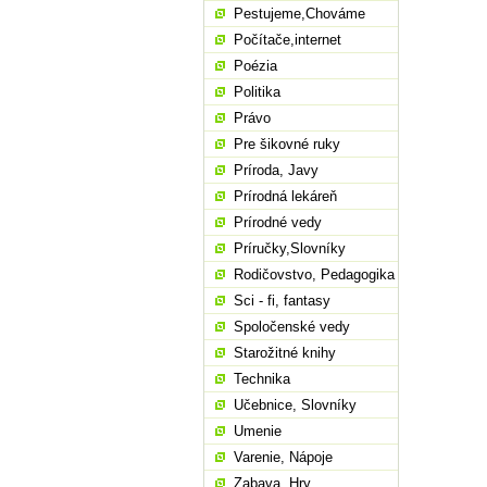
Pestujeme,Chováme
Počítače,internet
Poézia
Politika
Právo
Pre šikovné ruky
Príroda, Javy
Prírodná lekáreň
Prírodné vedy
Príručky,Slovníky
Rodičovstvo, Pedagogika
Sci - fi, fantasy
Spoločenské vedy
Starožitné knihy
Technika
Učebnice, Slovníky
Umenie
Varenie, Nápoje
Zabava, Hry