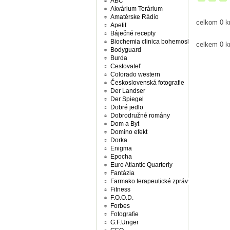
ABC
Akvárium Terárium
Amatérske Rádio
celkom 0 k
Apetit
Báječné recepty
Biochemia clinica bohemoslovaca
celkem 0 k
Bodyguard
Burda
Cestovateľ
Colorado western
Československá fotografie
Der Landser
Der Spiegel
Dobré jedlo
Dobrodružné romány
Dom a Byt
Domino efekt
Dorka
Enigma
Epocha
Euro Atlantic Quarterly
Fantázia
Farmako terapeutické zprávy
Fitness
F.O.O.D.
Forbes
Fotografie
G.F.Unger