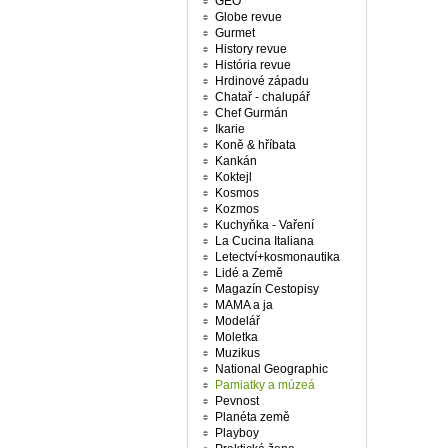
GEO
Globe revue
Gurmet
History revue
História revue
Hrdinové západu
Chatař - chalupář
Chef Gurmán
Ikarie
Koně & hříbata
Kankán
Koktejl
Kosmos
Kozmos
Kuchyňka - Vaření
La Cucina Italiana
Letectví+kosmonautika
Lidé a Země
Magazín Cestopisy
MAMA a ja
Modelář
Moletka
Muzikus
National Geographic
Pamiatky a múzeá
Pevnost
Planéta země
Playboy